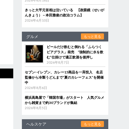
2026年6月18日
きっと大平元首相は泣いている 【政眼鏡（せいが
んきょう）－本田雅俊の政治コラム】
2026年6月10日
グルメ
もっと見る
ビールだけ飲むと倒れる「ふらつく
ビアグラス」発売 “強制的に水を飲
む”仕掛けで適正飲酒を後押し
2026年8月7日
セブン‐イレブン、カレー15商品を一斉投入 名店
監修から冷製うどんまで“夏のカレーフェス”を開催
中
2026年8月6日
横浜高島屋で「韓国市場」がスタート 人気グルメ
から雑貨まで約30ブランドが集結
2026年8月5日
ヘルスケア
もっと見る