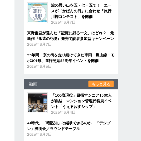
旅の思い出を五・七・五で！ エー
スが「かばんの日」に合わせ「旅行
川柳コンテスト」を開催
2026年8月7日
東野圭吾が選んだ「記憶に残る一文」はどれ？ 最
新作『永遠の記憶』発売で読者参加型キャンペーン
2026年8月7日
55年間、京の街を走り続けてきた車両 嵐山線・モ
ボ301形、運行開始55周年イベントを開催
2026年8月6日
動画
もっと見る
「100歳現役」目指すシニア1500人
が集結 マンション管理代務員イベ
ント「うぇるねすシップ」
2026年8月4日
AI時代、「暗黙知」は継承できるのか 「デジブ
レ」説明会／ラウンドテーブル
2026年8月3日