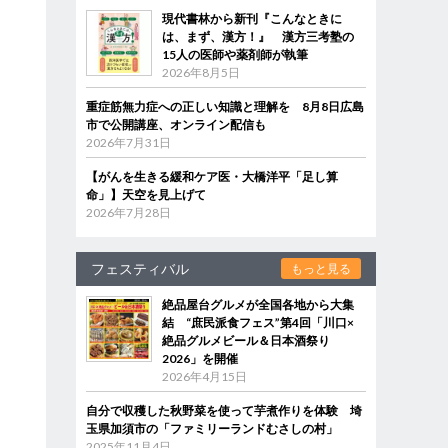
現代書林から新刊『こんなときに
は、まず、漢方！』 漢方三考塾の
15人の医師や薬剤師が執筆
2026年8月5日
重症筋無力症への正しい知識と理解を 8月8日広島
市で公開講座、オンライン配信も
2026年7月31日
【がんを生きる緩和ケア医・大橋洋平「足し算
命」】天空を見上げて
2026年7月28日
フェスティバル
もっと見る
絶品屋台グルメが全国各地から大集
結 “庶民派食フェス”第4回「川口×
絶品グルメビール＆日本酒祭り
2026」を開催
2026年4月15日
自分で収穫した秋野菜を使って芋煮作りを体験 埼
玉県加須市の「ファミリーランドむさしの村」
2025年11月4日