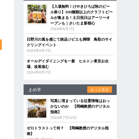
【入場無料！けやきひろば秋のビー
ル祭り】300種類以上のクラフトビー
ルが集まる！土日祝日はアーリーオ
ープンも｜さいたま新都心
2026年8月7日
日野川の風を感じて絶品ジビエも満喫 鳥取のサイ
クリングイベント
2026年8月7日
オールデイダイニングを一新 ヒルトン東京お台
場、改装進む
2026年8月7日
まめ学
もっと見る
写真に埋まっている位置情報はおっ
かないのか 【岡嶋教授のデジタル
指南】
2026年7月22日
ゼロトラストって何？ 【岡嶋教授のデジタル指
南】