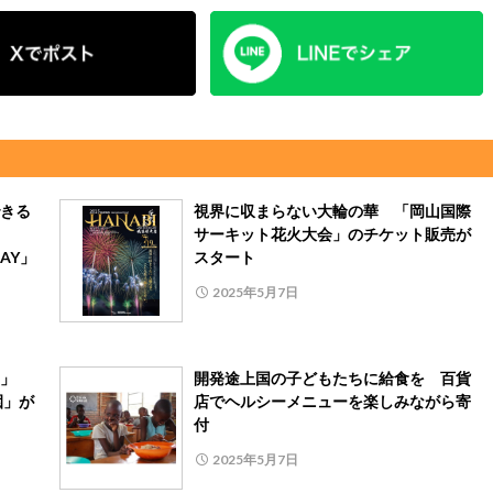
きる
視界に収まらない大輪の華 「岡山国際
サーキット花火大会」のチケット販売が
DAY」
スタート
2025年5月7日
ha」
開発途上国の⼦どもたちに給⾷を 百貨
園」が
店でヘルシーメニューを楽しみながら寄
付
2025年5月7日