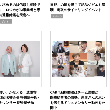
Iに求めるのは信頼し相談で
日野川の風を感じて絶品ジビエも満
」 ロジカがAI事業者と導
喫 鳥取のサイクリングイベント
共通指針案を策定へ
,
スポーツ
ビジネス
想い」かなえる 遺贈寄
CAR T細胞療法はチーム医療だ！
財団名誉会長 笹川陽平氏×
医療従事者の情熱、患者さんの思い
ナウンサー 長野智子氏
を伝えるドキュメンタリー動画を公
開中