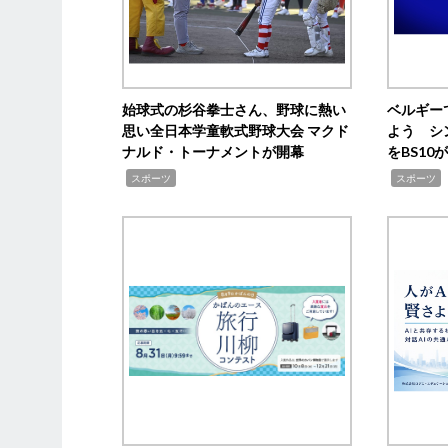
始球式の杉谷拳士さん、野球に熱い
ベルギー
思い全日本学童軟式野球大会 マクド
よう シ
ナルド・トーナメントが開幕
をBS1
,
,
スポーツ
スポーツ