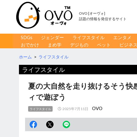
OVO [オーヴォ]
話題の情報を発信するサイト
コンテンツへ移動
検
SDGs
ジェンダー
ライフスタイル
エンタメ
索
おでかけ
まめ学
デジもの
ペット
ビジネ
ホーム
>
ライフスタイル
ライフスタイル
夏の大自然を走り抜けるそう快
ィで遊ぼう
OVO
2025年7月11日
ライフスタイル