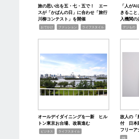
旅の思い出を五・七・五で！ エー
「人がA
スが「かばんの日」に合わせ「旅行
きること
川柳コンテスト」を開催
入機関の
,
,
,
,
,
おでかけ
ファッション
ライフスタイル
デジもの
オールデイダイニングを一新 ヒル
故人の「
トン東京お台場、改装進む
付 日本
フリーア
,
,
ビジネス
ライフスタイル
PR