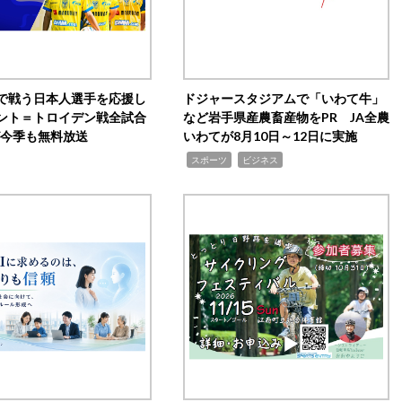
で戦う日本人選手を応援し
ドジャースタジアムで「いわて牛」
ント＝トロイデン戦全試合
など岩手県産農畜産物をPR JA全農
0が今季も無料放送
いわてが8月10日～12日に実施
,
,
スポーツ
ビジネス