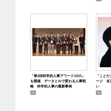
「第4回科学的人事アワード2025」
「ことだ
を開催 データとAIで変わる人事戦
ージ 名
略 科学的人事の最新事例
い
PR
PR