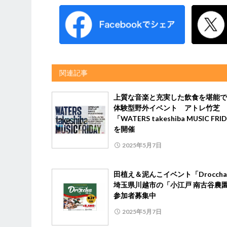
関連記事
上質な音楽と充実した飲食を堪能で
体験型野外イベント アトレ竹芝
「WATERS takeshiba MUSIC FRI
を開催
2025年5月7日
田植え＆泥んこイベント「Drocc
埼玉県川越市の「小江戸 南古谷農
参加者募集中
2025年5月7日