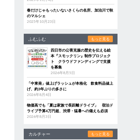
春だけじゃもったいないさくらの名所、加治川で秋
のマルシェ
2025年10月23日
ふむふむ
もっと見る
四日市の公害克服の歴史を伝える絵
本『スモックリン』制作プロジェク
ト クラウドファンディングで支援
を募集
2026年8月5日
「中東発」値上げラッシュが本格化 飲食料品値上
げ、約3年ぶりの多さに
2026年8月4日
物価高でも「夏は家族で長距離ドライブ」 宿泊ド
ライブ予算4万円超、渋滞・猛暑への備えも必須
2026年8月3日
カルチャー
もっと見る