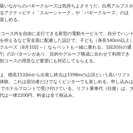
吸いながらのバギークルーズは気持ちよさそうだ。白馬アルプス
るアクティビティ「スルーシャーク」や「バギークルーズ」のほ
楽しめる。
専用コース内を自由に走行できる新型の電動モービルで、自分でハン
を抑えるなど安全面に配慮した設計で、子ども（身長140cm以上
ルーズ（8月10日～）ならペットも一緒に乗れる。1回20分の通
万円）の2パターンがあり、目的やグループ構成に合わせて利用でき
別コースの用意など要望にも対応してもらえる。
sky」は、標高1133mから出発し終点は1598mの山頂という高いリフト
体験。これは宿泊者だけでなくビジターでも楽しめる。申し込み
までホテルフロントで受け付けている。リフト乗車代（往復）は、
X代は一律2200円。料金は全て税込み。