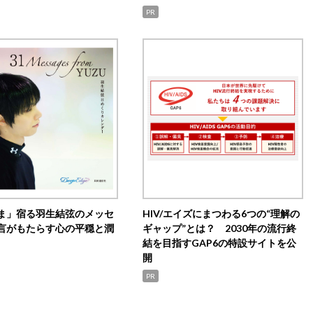
PR
ま」宿る羽生結弦のメッセ
HIV/エイズにまつわる6つの“理解の
言がもたらす心の平穏と潤
ギャップ”とは？ 2030年の流行終
結を目指すGAP6の特設サイトを公
開
PR