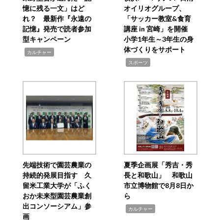
憶に残る一文」はど
オイリオグループ、
れ？ 最新作『永遠の
「サッカー教室&食育
記憶』発売で読者参加
講座 in 宮崎」を開催
型キャンペーン
小学1年生～3年生の身
体づくりをサポート
,
カルチャー
,
スポーツ
先端技術で園芸農業の
夏季企画展「秀吉・秀
持続的発展目指す 久
長と和歌山」 和歌山
留米工業大学が「ふく
市立博物館で8月8日か
おか未来型園芸農業創
ら
出コンソーシアム」参
,
カルチャー
画