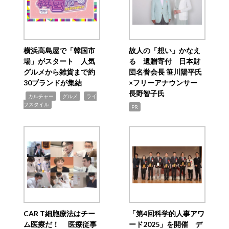
横浜高島屋で「韓国市
故人の「想い」かなえ
場」がスタート 人気
る 遺贈寄付 日本財
グルメから雑貨まで約
団名誉会長 笹川陽平氏
30ブランドが集結
×フリーアナウンサー
長野智子氏
,
,
,
カルチャー
グルメ
ライ
フスタイル
PR
CAR T細胞療法はチー
「第4回科学的人事アワ
ム医療だ！ 医療従事
ード2025」を開催 デ