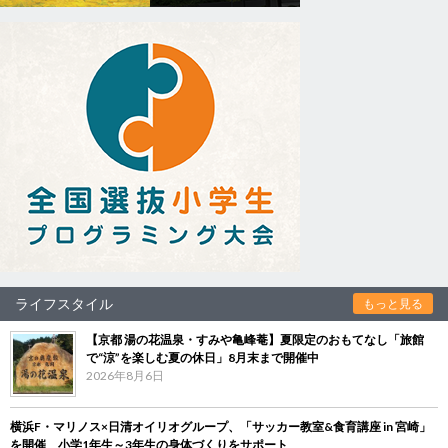
ライフスタイル
もっと見る
【京都 湯の花温泉・すみや亀峰菴】夏限定のおもてなし「旅館
で“涼”を楽しむ夏の休日」8月末まで開催中
2026年8月6日
横浜F・マリノス×日清オイリオグループ、「サッカー教室&食育講座 in 宮崎」
を開催 小学1年生～3年生の身体づくりをサポート