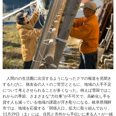
人間のの生活圏に出没するようになったクマの報道を見聞き
するたびに、猟友会の人々のご苦労とともに、地域の人手不足
について考えさせられることが多くなった。例えば雪国ではこ
れからの季節、さまざまな“力仕事”が不可欠で、高齢化し手を
貸す人も減っている地域の課題が浮き彫りになる。岐阜県飛騨
市では、地域を応援する「関係人口」拡大に取り組んでおり、
11月29日（土）には、住民と市外から手伝いに来る人々が一緒