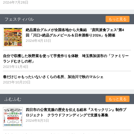
2026年7月28日
フェスティバル
もっと見る
絶品屋台グルメが全国各地から大集結 “庶民派食フェス”第4
回「川口×絶品グルメビール＆日本酒祭り2026」を開催
2026年4月15日
自分で収穫した秋野菜を使って芋煮作りを体験 埼玉県加須市の「ファミリー
ランドむさしの村」
2025年11月4日
春だけじゃもったいないさくらの名所、加治川で秋のマルシェ
2025年10月23日
ふむふむ
もっと見る
四日市の公害克服の歴史を伝える絵本『スモックリン』制作プ
ロジェクト クラウドファンディングで支援を募集
2026年8月5日