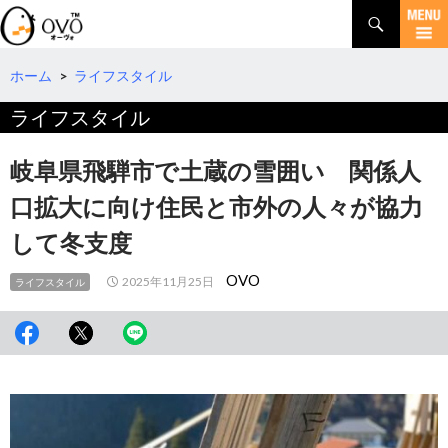
検
索
コ
ン
テ
ホーム
>
ライフスタイル
ン
ライフスタイル
ツ
へ
移
岐阜県飛騨市で土蔵の雪囲い 関係人
動
口拡大に向け住民と市外の人々が協力
して冬支度
OVO
2025年11月25日
ライフスタイル