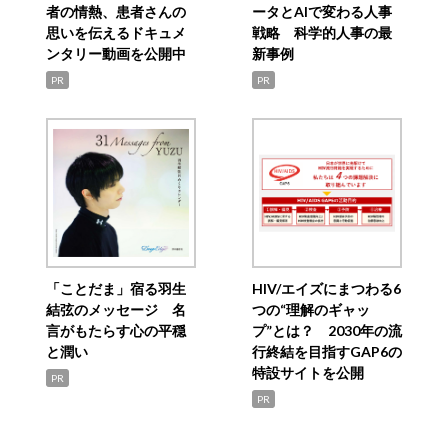
者の情熱、患者さんの
ータとAIで変わる人事
思いを伝えるドキュメ
戦略 科学的人事の最
ンタリー動画を公開中
新事例
PR
PR
「ことだま」宿る羽生
HIV/エイズにまつわる6
結弦のメッセージ 名
つの“理解のギャッ
言がもたらす心の平穏
プ”とは？ 2030年の流
と潤い
行終結を目指すGAP6の
特設サイトを公開
PR
PR