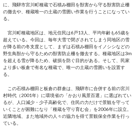
に、飛騨市宮川町種蔵で石積み棚田を獣害から守る獣害防止柵
の撤去や、種蔵唯一の土蔵の雪囲い作業を行うことになってい
る。
宮川町種蔵地区は、地元住民は6戸13人、平均年齢も65歳を
超えている。今回は、毎年大雪で閉ざされてしまう同地区の雪
が降る前の冬支度として、まずは石積み棚田をイノシシなどの
野生鳥獣から守るための獣害防止柵を撤去する。種蔵地区は3m
を超える雪が降るため、破損を防ぐ目的がある。そして、民家
より多い板倉で有名な種蔵で、唯一の土蔵の雪囲いを設置す
る。
この石積み棚田と板倉の群倉は、飛騨市に合併する前の宮川
村時代（2001年）に環境省の「かおり風景百選」に選ばれてい
るが、人口減少・少子高齢化で、住民の力だけで景観を守って
いくことが困難になり「種蔵を守り育む会」を2006年に設立。
近隣地域、また地域外の人々の協力を得て景観保全作業を行っ
ている。