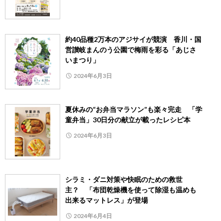
約40品種2万本のアジサイが競演 香川・国
営讃岐まんのう公園で梅雨を彩る「あじさ
いまつり」
2024年6月3日
夏休みの“お弁当マラソン”も楽々完走 「学
童弁当」30日分の献立が載ったレシピ本
2024年6月3日
シラミ・ダニ対策や快眠のための救世
主？ 「布団乾燥機を使って除湿も温めも
出来るマットレス」が登場
2024年6月4日