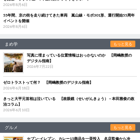
2026年8月6日
55年間、京の街を走り続けてきた車両 嵐山線・モボ301形、運行開始55周年
イベントを開催
2026年8月6日
まめ学
もっと見る
写真に埋まっている位置情報はおっかないのか 【岡嶋教授の
デジタル指南】
2026年7月22日
ゼロトラストって何？ 【岡嶋教授のデジタル指南】
2026年6月18日
きっと大平元首相は泣いている 【政眼鏡（せいがんきょう）－本田雅俊の政
治コラム】
2026年6月10日
グルメ
もっと見る
セブン‐イレブン、カレー15商品を一斉投入 名店監修から冷