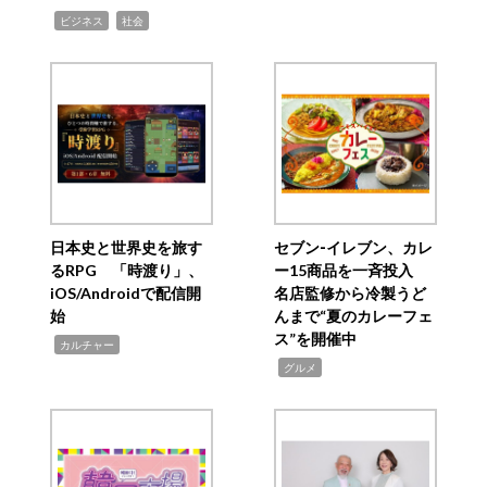
,
,
ビジネス
社会
日本史と世界史を旅す
セブン‐イレブン、カレ
るRPG 「時渡り」、
ー15商品を一斉投入
iOS/Androidで配信開
名店監修から冷製うど
始
んまで“夏のカレーフェ
ス”を開催中
,
カルチャー
,
グルメ