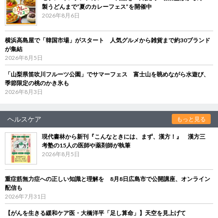
製うどんまで“夏のカレーフェス”を開催中
2026年8月6日
横浜高島屋で「韓国市場」がスタート 人気グルメから雑貨まで約30ブランド
が集結
2026年8月5日
「山梨県笛吹川フルーツ公園」でサマーフェス 富士山を眺めながら水遊び、
季節限定の桃のかき氷も
2026年8月3日
ヘルスケア
もっと見る
現代書林から新刊『こんなときには、まず、漢方！』 漢方三
考塾の15人の医師や薬剤師が執筆
2026年8月5日
重症筋無力症への正しい知識と理解を 8月8日広島市で公開講座、オンライン
配信も
2026年7月31日
【がんを生きる緩和ケア医・大橋洋平「足し算命」】天空を見上げて