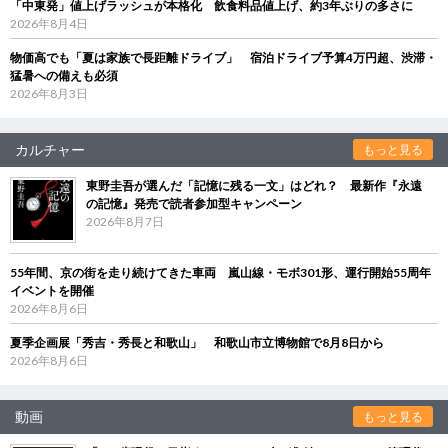
「中東発」値上げラッシュが本格化 飲食料品値上げ、約3年ぶりの多さに
2026年8月4日
物価高でも「夏は家族で長距離ドライブ」 宿泊ドライブ予算4万円超、渋滞・
猛暑への備えも必須
2026年8月3日
カルチャー
もっと見る
東野圭吾が選んだ「記憶に残る一文」はどれ？ 最新作『永遠
の記憶』発売で読者参加型キャンペーン
2026年8月7日
55年間、京の街を走り続けてきた車両 嵐山線・モボ301形、運行開始55周年
イベントを開催
2026年8月6日
夏季企画展「秀吉・秀長と和歌山」 和歌山市立博物館で8月8日から
2026年8月6日
動画
もっと見る