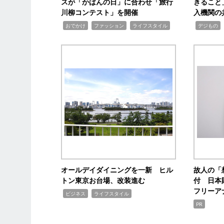
スが「かばんの日」に合わせ「旅行
きること
川柳コンテスト」を開催
入機関の
,
,
,
,
,
おでかけ
ファッション
ライフスタイル
デジもの
オールデイダイニングを一新 ヒル
故人の「
トン東京お台場、改装進む
付 日本
フリーア
,
,
ビジネス
ライフスタイル
PR