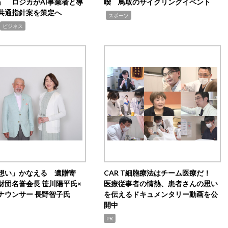
」 ロジカがAI事業者と導
喫 鳥取のサイクリングイベント
共通指針案を策定へ
,
スポーツ
ビジネス
想い」かなえる 遺贈寄
CAR T細胞療法はチーム医療だ！
財団名誉会長 笹川陽平氏×
医療従事者の情熱、患者さんの思い
ナウンサー 長野智子氏
を伝えるドキュメンタリー動画を公
開中
PR