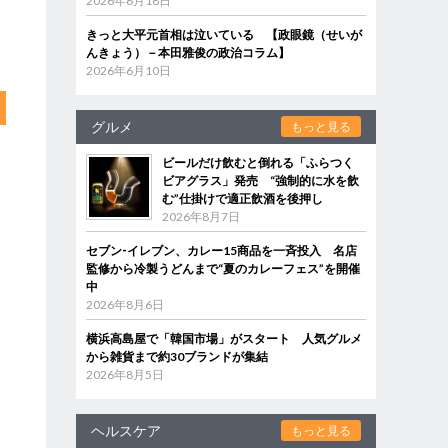
2026年6月18日
きっと大平元首相は泣いている 【政眼鏡（せいが
んきょう）－本田雅俊の政治コラム】
2026年6月10日
グルメ
もっと見る
ビールだけ飲むと倒れる「ふらつく
ビアグラス」発売 “強制的に水を飲
む”仕掛けで適正飲酒を後押し
2026年8月7日
セブン‐イレブン、カレー15商品を一斉投入 名店
監修から冷製うどんまで“夏のカレーフェス”を開催
中
2026年8月6日
横浜高島屋で「韓国市場」がスタート 人気グルメ
から雑貨まで約30ブランドが集結
2026年8月5日
ヘルスケア
もっと見る