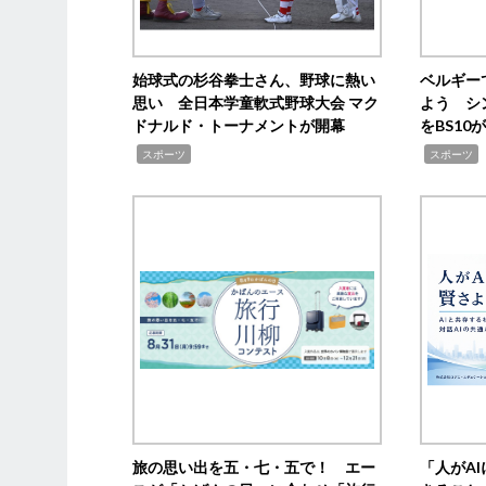
始球式の杉谷拳士さん、野球に熱い
ベルギー
思い 全日本学童軟式野球大会 マク
よう シ
ドナルド・トーナメントが開幕
をBS1
,
,
スポーツ
スポーツ
旅の思い出を五・七・五で！ エー
「人がA