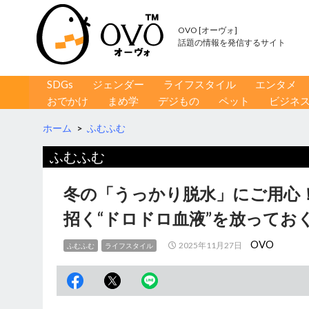
OVO [オーヴォ]
話題の情報を発信するサイト
コンテンツへ移動
検
SDGs
ジェンダー
ライフスタイル
エンタメ
索
おでかけ
まめ学
デジもの
ペット
ビジネ
ホーム
>
ふむふむ
ふむふむ
冬の「うっかり脱水」にご用心
招く“ドロドロ血液”を放ってお
OVO
2025年11月27日
ふむふむ
ライフスタイル