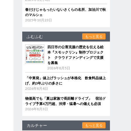
春だけじゃもったいないさくらの名所、加治川で秋
のマルシェ
2025年10月23日
ふむふむ
もっと見る
四日市の公害克服の歴史を伝える絵
本『スモックリン』制作プロジェク
ト クラウドファンディングで支援
を募集
2026年8月5日
「中東発」値上げラッシュが本格化 飲食料品値上
げ、約3年ぶりの多さに
2026年8月4日
物価高でも「夏は家族で長距離ドライブ」 宿泊ド
ライブ予算4万円超、渋滞・猛暑への備えも必須
2026年8月3日
カルチャー
もっと見る