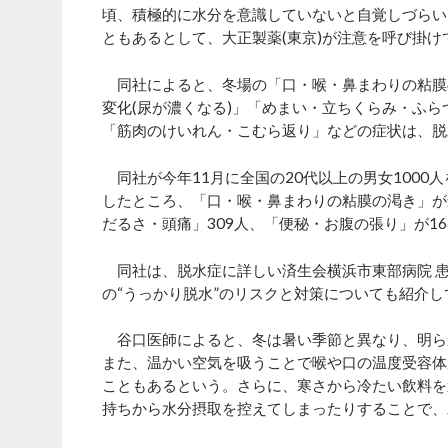
頃、積極的に水分を意識していないと自覚しづらい
ともあるとして、大正製薬(東京)が注意を呼び掛け
同社によると、冬場の「口・喉・鼻まわりの粘膜
変化(尿が濃くなる)」「めまい・立ちくらみ・ふ
「筋肉のけいれん・こむら返り」などの症状は、脱
同社が今年11月に全国の20代以上の男女1000
したところ、「口・喉・鼻まわりの粘膜の渇き」が最
だるさ・頭痛」309人、「便秘・お腹の張り」が1
同社は、脱水症に詳しい済生会横浜市東部病院 
の“うっかり脱水”のリスクと対策についても紹介し
谷口医師によると、冬は暑い季節と異なり、明ら
また、温かい空気を吸うことで喉や口の温度受容体
こともあるという。さらに、寒さから冷たい飲料を
持ちから水分摂取を控えてしまったりすることで、