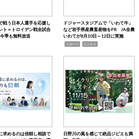
で戦う日本人選手を応援し
ドジャースタジアムで「いわて牛」
ント＝トロイデン戦全試合
など岩手県産農畜産物をPR JA全農
0が今季も無料放送
いわてが8月10日～12日に実施
,
,
スポーツ
ビジネス
Iに求めるのは信頼し相談で
日野川の風を感じて絶品ジビエも満