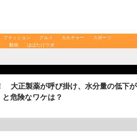
ファッション
グルメ
カルチャー
スポーツ
ス
動画
はばたけラボ
！ 大正製薬が呼び掛け、水分量の低下が
くと危険なワケは？