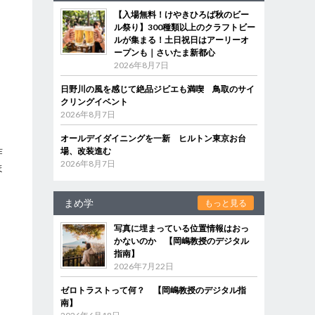
【入場無料！けやきひろば秋のビー
し
ル祭り】300種類以上のクラフトビー
ルが集まる！土日祝日はアーリーオ
ープンも｜さいたま新都心
2026年8月7日
に
日野川の風を感じて絶品ジビエも満喫 鳥取のサイ
クリングイベント
え
2026年8月7日
オールデイダイニングを一新 ヒルトン東京お台
作
場、改装進む
2026年8月7日
ま
まめ学
もっと見る
写真に埋まっている位置情報はおっ
かないのか 【岡嶋教授のデジタル
指南】
2026年7月22日
ゼロトラストって何？ 【岡嶋教授のデジタル指
南】