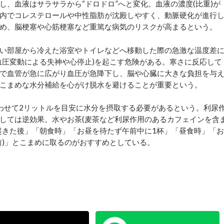
、血液はサラサラから“ドロドロ”へと変化。血液の濃度(比重)が
内でコレステロールや中性脂肪が沈殿しやすく、動脈硬化が進行
め、脳梗塞や心筋梗塞など重篤な病気のリスクが高まるという。
い部屋から冷えた浴室やトイレなどへ移動した際の急激な温度差
血圧変動による失神や心停止)を起こす危険がある。寒さに反応して
で血管が急に広がり血圧が急降下し、脳や心臓に大きな負担を与
こまめな水分補給を心がけ脱水を避けることが重要という。
わせて2リットルを目安に水分を摂取する必要があるという。利尿
しては逆効果。水やお茶(麦茶など利尿作用のあるカフェインを含
起きた後」「朝食時」「お昼を待たず午前中に1杯」「昼食時」「お
前)」とこまめに取るのがおすすめとしている。