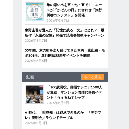
旅の思い出を五・七・五で！ エー
スが「かばんの日」に合わせ「旅行
川柳コンテスト」を開催
2026年8月7日
東野圭吾が選んだ「記憶に残る一文」はどれ？ 最
新作『永遠の記憶』発売で読者参加型キャンペーン
2026年8月7日
55年間、京の街を走り続けてきた車両 嵐山線・モ
ボ301形、運行開始55周年イベントを開催
2026年8月6日
動画
もっと見る
「100歳現役」目指すシニア1500人
が集結 マンション管理代務員イベ
ント「うぇるねすシップ」
2026年8月4日
AI時代、「暗黙知」は継承できるのか 「デジブ
レ」説明会／ラウンドテーブル
2026年8月3日