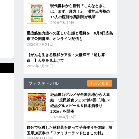
現代書林から新刊『こんなときに
は、まず、漢方！』 漢方三考塾の
15人の医師や薬剤師が執筆
2026年8月5日
重症筋無力症への正しい知識と理解を 8月8日広島
市で公開講座、オンライン配信も
2026年7月31日
【がんを生きる緩和ケア医・大橋洋平「足し算
命」】天空を見上げて
2026年7月28日
フェスティバル
もっと見る
絶品屋台グルメが全国各地から大集
結 “庶民派食フェス”第4回「川口×
絶品グルメビール＆日本酒祭り
2026」を開催
2026年4月15日
自分で収穫した秋野菜を使って芋煮作りを体験 埼
玉県加須市の「ファミリーランドむさしの村」
2025年11月4日