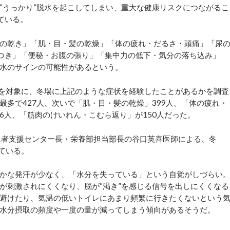
“うっかり”脱水を起こしてしまい、重大な健康リスクにつながるこ
ている。
の乾き」「肌・目・髪の乾燥」「体の疲れ・だるさ・頭痛」「尿
らつき」「便秘・お腹の張り」「集中力の低下・気分の落ち込み」
水のサインの可能性があるという。
人を対象に、冬場に上記のような症状を経験したことがあるかを調査
多で427人、次いで「肌・目・髪の乾燥」399人、「体の疲れ・
66人、「筋肉のけいれん・こむら返り」が150人だった。
患者支援センター長・栄養部担当部長の谷口英喜医師による、冬
ている。
かな発汗が少なく、「水分を失っている」という自覚がしづらい
が刺激されにくくなり、脳が“渇き”を感じる信号を出しにくくなる
避けたり、気温の低いトイレにあまり頻繁に行きたくないという
水分摂取の頻度や一度の量が減ってしまう傾向があるそうだ。