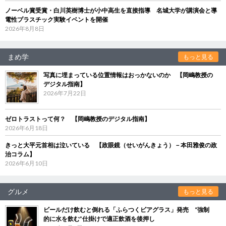
ノーベル賞受賞・白川英樹博士が小中高生を直接指導 名城大学が講演会と導
電性プラスチック実験イベントを開催
2026年8月8日
まめ学
もっと見る
写真に埋まっている位置情報はおっかないのか 【岡嶋教授の
デジタル指南】
2026年7月22日
ゼロトラストって何？ 【岡嶋教授のデジタル指南】
2026年6月18日
きっと大平元首相は泣いている 【政眼鏡（せいがんきょう）－本田雅俊の政
治コラム】
2026年6月10日
グルメ
もっと見る
ビールだけ飲むと倒れる「ふらつくビアグラス」発売 “強制
的に水を飲む”仕掛けで適正飲酒を後押し