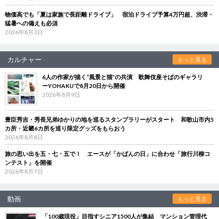
物価高でも「夏は家族で長距離ドライブ」 宿泊ドライブ予算4万円超、渋滞・
猛暑への備えも必須
2026年8月3日
カルチャー
もっと見る
6人の作家が描く“風景と猫”の共演 歌舞伎座そばのギャラリ
ーYOHAKUで8月20日から開催
2026年8月9日
豊臣秀吉・秀長兄弟ゆかりの地を巡るスタンプラリーがスタート 和歌山市内5
カ所・近畿6カ所を巡り限定グッズをもらおう
2026年8月8日
旅の思い出を五・七・五で！ エースが「かばんの日」に合わせ「旅行川柳コ
ンテスト」を開催
2026年8月7日
動画
もっと見る
「100歳現役」目指すシニア1500人が集結 マンション管理代