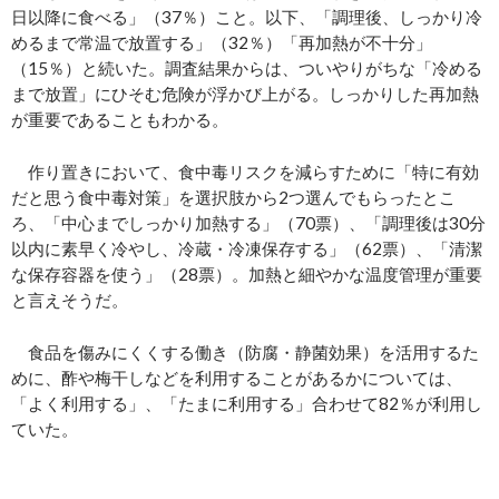
日以降に食べる」（37％）こと。以下、「調理後、しっかり冷
めるまで常温で放置する」（32％）「再加熱が不十分」
（15％）と続いた。調査結果からは、ついやりがちな「冷める
まで放置」にひそむ危険が浮かび上がる。しっかりした再加熱
が重要であることもわかる。
作り置きにおいて、食中毒リスクを減らすために「特に有効
だと思う食中毒対策」を選択肢から2つ選んでもらったとこ
ろ、「中心までしっかり加熱する」（70票）、「調理後は30分
以内に素早く冷やし、冷蔵・冷凍保存する」（62票）、「清潔
な保存容器を使う」（28票）。加熱と細やかな温度管理が重要
と言えそうだ。
食品を傷みにくくする働き（防腐・静菌効果）を活用するた
めに、酢や梅干しなどを利用することがあるかについては、
「よく利用する」、「たまに利用する」合わせて82％が利用し
ていた。