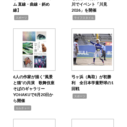
ム 直線・曲線・斜め
川でイベント「川見
線】
2026」を開催
,
,
スポーツ
ライフスタイル
6人の作家が描く“風景
弓ヶ浜（鳥取）が初勝
と猫”の共演 歌舞伎座
利 全日本学童野球の1
そばのギャラリー
回戦
YOHAKUで8月20日か
,
スポーツ
ら開催
,
カルチャー