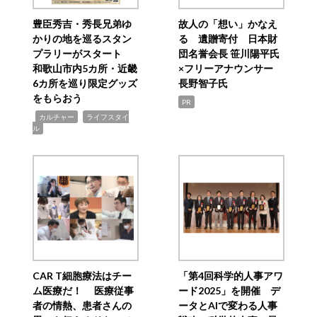
豊臣秀吉・秀長兄弟ゆ
故人の「想い」かなえ
かりの地を巡るスタン
る 遺贈寄付 日本財
プラリーがスタート
団名誉会長 笹川陽平氏
和歌山市内5カ所・近畿
×フリーアナウンサー
6カ所を巡り限定グッズ
長野智子氏
をもらおう
PR
,
,
カルチャー
ライフスタイ
ル
CAR T細胞療法はチー
「第4回科学的人事アワ
ム医療だ！ 医療従事
ード2025」を開催 デ
者の情熱、患者さんの
ータとAIで変わる人事