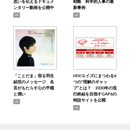
思いを伝えるドキュメ
戦略 科学的人事の最
ンタリー動画を公開中
新事例
PR
PR
「ことだま」宿る羽生
HIV/エイズにまつわる6
結弦のメッセージ 名
つの“理解のギャッ
言がもたらす心の平穏
プ”とは？ 2030年の流
と潤い
行終結を目指すGAP6の
特設サイトを公開
PR
PR