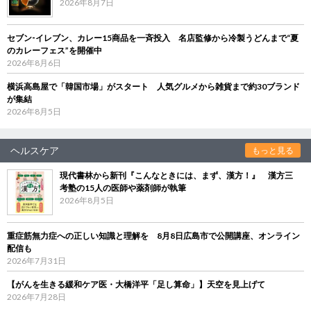
2026年8月7日
セブン‐イレブン、カレー15商品を一斉投入 名店監修から冷製うどんまで“夏
のカレーフェス”を開催中
2026年8月6日
横浜高島屋で「韓国市場」がスタート 人気グルメから雑貨まで約30ブランド
が集結
2026年8月5日
ヘルスケア
もっと見る
現代書林から新刊『こんなときには、まず、漢方！』 漢方三
考塾の15人の医師や薬剤師が執筆
2026年8月5日
重症筋無力症への正しい知識と理解を 8月8日広島市で公開講座、オンライン
配信も
2026年7月31日
【がんを生きる緩和ケア医・大橋洋平「足し算命」】天空を見上げて
2026年7月28日