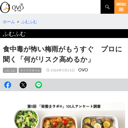
検
索
コ
ン
テ
ホーム
>
ふむふむ
ン
ふむふむ
ツ
へ
移
食中毒が怖い梅雨がもうすぐ プロに
動
聞く「何がリスク高めるか」
OVO
2026年5月21日
ふむふむ
ライフスタイル