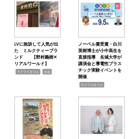
LVに敗訴して人気が出
ノーベル賞受賞・白川
た ミルクティーブラ
英樹博士が小中高生を
ンド 【野村義樹✕
直接指導 名城大学が
リアルワールド】
講演会と導電性プラス
チック実験イベントを
,
,
ライフスタイル
社会
開催
,
ライフスタイル