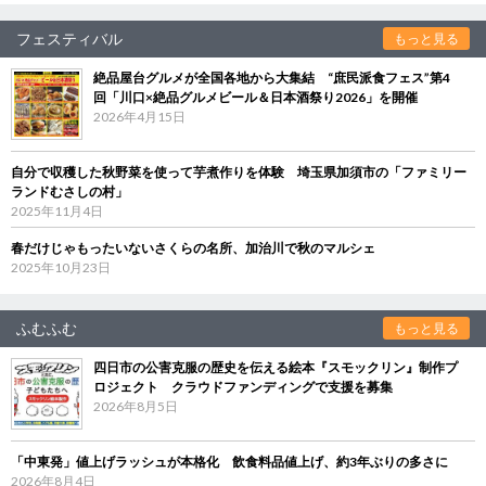
フェスティバル
もっと見る
絶品屋台グルメが全国各地から大集結 “庶民派食フェス”第4
回「川口×絶品グルメビール＆日本酒祭り2026」を開催
2026年4月15日
自分で収穫した秋野菜を使って芋煮作りを体験 埼玉県加須市の「ファミリー
ランドむさしの村」
2025年11月4日
春だけじゃもったいないさくらの名所、加治川で秋のマルシェ
2025年10月23日
ふむふむ
もっと見る
四日市の公害克服の歴史を伝える絵本『スモックリン』制作プ
ロジェクト クラウドファンディングで支援を募集
2026年8月5日
「中東発」値上げラッシュが本格化 飲食料品値上げ、約3年ぶりの多さに
2026年8月4日