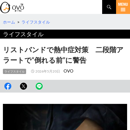
検
索
コ
ン
テ
ホーム
>
ライフスタイル
ン
ライフスタイル
ツ
へ
移
リストバンドで熱中症対策 二段階ア
動
ラートで“倒れる前”に警告
OVO
2026年5月20日
ライフスタイル