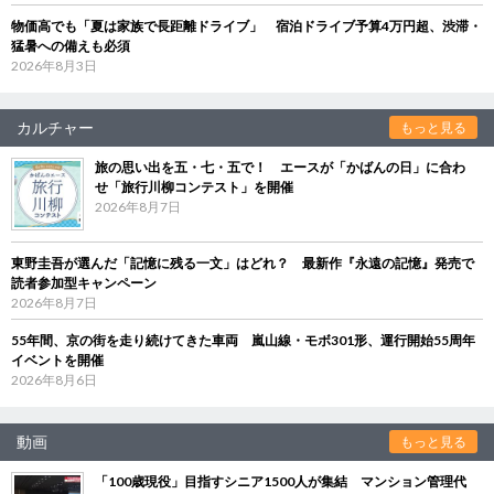
物価高でも「夏は家族で長距離ドライブ」 宿泊ドライブ予算4万円超、渋滞・
猛暑への備えも必須
2026年8月3日
カルチャー
もっと見る
旅の思い出を五・七・五で！ エースが「かばんの日」に合わ
せ「旅行川柳コンテスト」を開催
2026年8月7日
東野圭吾が選んだ「記憶に残る一文」はどれ？ 最新作『永遠の記憶』発売で
読者参加型キャンペーン
2026年8月7日
55年間、京の街を走り続けてきた車両 嵐山線・モボ301形、運行開始55周年
イベントを開催
2026年8月6日
動画
もっと見る
「100歳現役」目指すシニア1500人が集結 マンション管理代