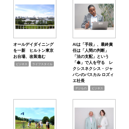
オールデイダイニング
AIは「手段」、最終責
を一新 ヒルトン東京
任は「人間の判断」
お台場、改装進む
「法の支配」という
「傘」で人を守る レ
,
,
ビジネス
ライフスタイル
クシスネクシス・ジャ
パンのパスカル ロズィ
エ社長
,
,
デジもの
ビジネス