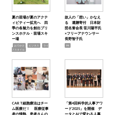
夏の苗場が夏のアクテ
故人の「想い」かなえ
ィビティー拡充へ 四
る 遺贈寄付 日本財
季の各魅力を創出プリ
団名誉会長 笹川陽平氏
ンスホテル・苗場スキ
×フリーアナウンサー
ー場
長野智子氏
,
,
,
おでかけ
ビジネス
ライ
PR
フスタイル
CAR T細胞療法はチー
「第4回科学的人事アワ
ム医療だ！ 医療従事
ード2025」を開催 デ
者の情熱、患者さんの
ータとAIで変わる人事