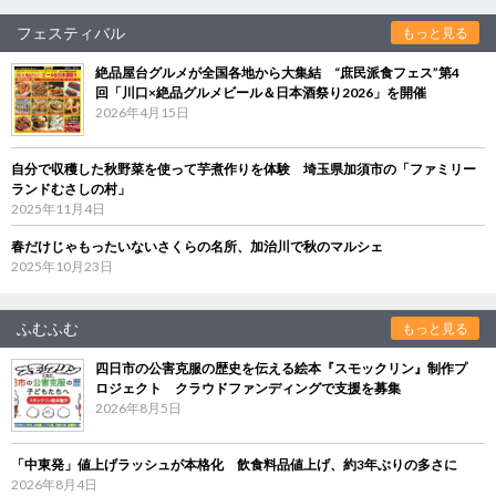
フェスティバル
もっと見る
絶品屋台グルメが全国各地から大集結 “庶民派食フェス”第4
回「川口×絶品グルメビール＆日本酒祭り2026」を開催
2026年4月15日
自分で収穫した秋野菜を使って芋煮作りを体験 埼玉県加須市の「ファミリー
ランドむさしの村」
2025年11月4日
春だけじゃもったいないさくらの名所、加治川で秋のマルシェ
2025年10月23日
ふむふむ
もっと見る
四日市の公害克服の歴史を伝える絵本『スモックリン』制作プ
ロジェクト クラウドファンディングで支援を募集
2026年8月5日
「中東発」値上げラッシュが本格化 飲食料品値上げ、約3年ぶりの多さに
2026年8月4日