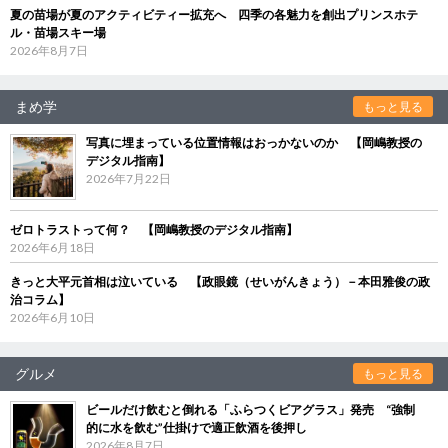
夏の苗場が夏のアクティビティー拡充へ 四季の各魅力を創出プリンスホテ
ル・苗場スキー場
2026年8月7日
まめ学
もっと見る
写真に埋まっている位置情報はおっかないのか 【岡嶋教授の
デジタル指南】
2026年7月22日
ゼロトラストって何？ 【岡嶋教授のデジタル指南】
2026年6月18日
きっと大平元首相は泣いている 【政眼鏡（せいがんきょう）－本田雅俊の政
治コラム】
2026年6月10日
グルメ
もっと見る
ビールだけ飲むと倒れる「ふらつくビアグラス」発売 “強制
的に水を飲む”仕掛けで適正飲酒を後押し
2026年8月7日