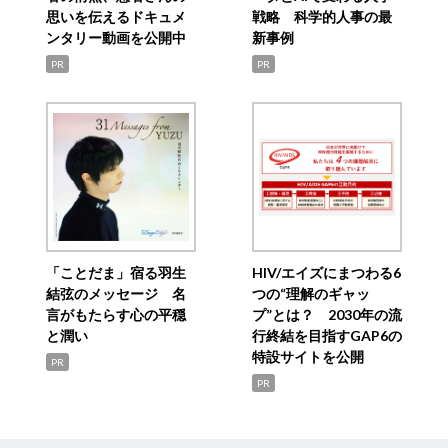
思いを伝えるドキュメ
戦略 科学的人事の最
ンタリー動画を公開中
新事例
PR
PR
「ことだま」宿る羽生
HIV/エイズにまつわる6
結弦のメッセージ 名
つの“理解のギャッ
言がもたらす心の平穏
プ”とは？ 2030年の流
と潤い
行終結を目指すGAP6の
特設サイトを公開
PR
PR