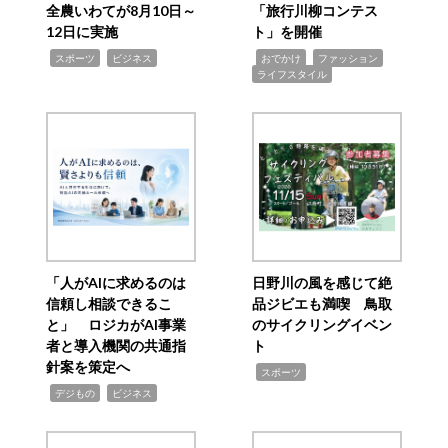
全農いわてが8月10日～
「旅行川柳コンテス
12日に実施
ト」を開催
,
,
,
,
,
スポーツ
ビジネス
おでかけ
ファッション
ライフスタイル
「人がAIに求めるのは
日野川の風を感じて絶
信頼し相談できるこ
品ジビエも満喫 鳥取
と」 ロジカがAI事業
のサイクリングイベン
者と導入機関の共通指
ト
針案を策定へ
,
スポーツ
,
,
デジもの
ビジネス