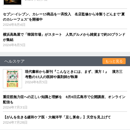
セブン‐イレブン、カレー15商品を一斉投入 名店監修から冷製うどんまで“夏
のカレーフェス”を開催中
2026年8月6日
横浜高島屋で「韓国市場」がスタート 人気グルメから雑貨まで約30ブランド
が集結
2026年8月5日
ヘルスケア
もっと見る
現代書林から新刊『こんなときには、まず、漢方！』 漢方三
考塾の15人の医師や薬剤師が執筆
2026年8月5日
重症筋無力症への正しい知識と理解を 8月8日広島市で公開講座、オンライン
配信も
2026年7月31日
【がんを生きる緩和ケア医・大橋洋平「足し算命」】天空を見上げて
2026年7月28日