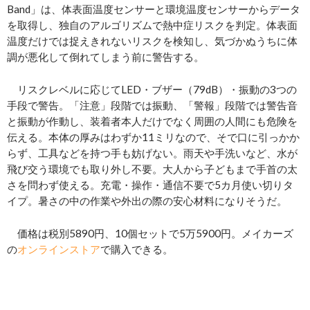
Band」は、体表面温度センサーと環境温度センサーからデータ
を取得し、独自のアルゴリズムで熱中症リスクを判定。体表面
温度だけでは捉えきれないリスクを検知し、気づかぬうちに体
調が悪化して倒れてしまう前に警告する。
リスクレベルに応じてLED・ブザー（79dB）・振動の3つの
手段で警告。「注意」段階では振動、「警報」段階では警告音
と振動が作動し、装着者本人だけでなく周囲の人間にも危険を
伝える。本体の厚みはわずか11ミリなので、そで口に引っかか
らず、工具などを持つ手も妨げない。雨天や手洗いなど、水が
飛び交う環境でも取り外し不要。大人から子どもまで手首の太
さを問わず使える。充電・操作・通信不要で5カ月使い切りタ
イプ。暑さの中の作業や外出の際の安心材料になりそうだ。
価格は税別5890円、10個セットで5万5900円。メイカーズ
の
オンラインストア
で購入できる。