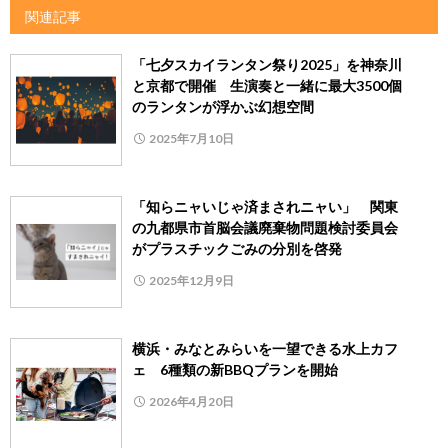
関連記事
「七夕スカイランタン祭り2025」を神奈川
と京都で開催 生演奏と一緒に最大3500個
のランタンが浮かぶ幻想空間
2025年7月10日
「知らニャいじゃ済まされニャい」 関東
の九都県市首脳会議廃棄物問題検討委員会
がプラスチックごみの分別を啓発
2025年12月9日
横浜・みなとみらいを一望できる水上カフ
ェ 6種類の新BBQプランを開始
2026年4月20日