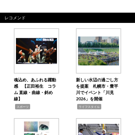
レコメンド
魂込め、あふれる躍動
新しい水辺の過ごし方
感 【正田裕生 コラ
を提案 札幌市・豊平
ム 直線・曲線・斜め
川でイベント「川見
線】
2026」を開催
,
,
スポーツ
ライフスタイル