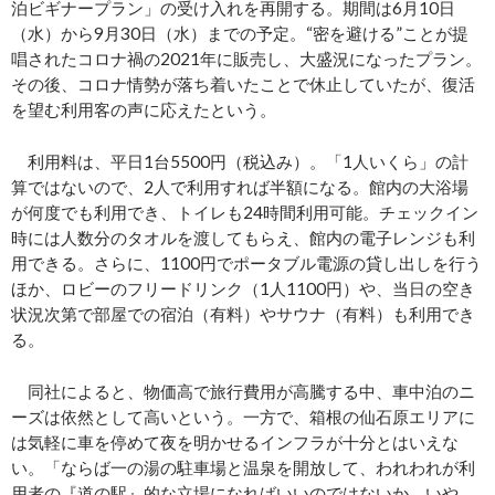
泊ビギナープラン」の受け入れを再開する。期間は6月10日
（水）から9月30日（水）までの予定。“密を避ける”ことが提
唱されたコロナ禍の2021年に販売し、大盛況になったプラン。
その後、コロナ情勢が落ち着いたことで休止していたが、復活
を望む利用客の声に応えたという。
利用料は、平日1台5500円（税込み）。「1人いくら」の計
算ではないので、2人で利用すれば半額になる。館内の大浴場
が何度でも利用でき、トイレも24時間利用可能。チェックイン
時には人数分のタオルを渡してもらえ、館内の電子レンジも利
用できる。さらに、1100円でポータブル電源の貸し出しを行う
ほか、ロビーのフリードリンク（1人1100円）や、当日の空き
状況次第で部屋での宿泊（有料）やサウナ（有料）も利用でき
る。
同社によると、物価高で旅行費用が高騰する中、車中泊のニ
ーズは依然として高いという。一方で、箱根の仙石原エリアに
は気軽に車を停めて夜を明かせるインフラが十分とはいえな
い。「ならば一の湯の駐車場と温泉を開放して、われわれが利
用者の『道の駅』的な立場になればいいのではないか。いや、