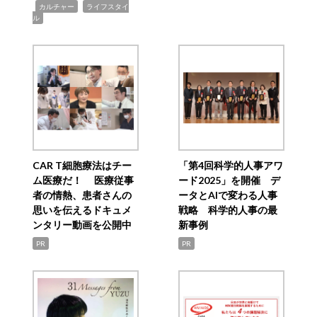
,
,
カルチャー
ライフスタイ
ル
CAR T細胞療法はチー
「第4回科学的人事アワ
ム医療だ！ 医療従事
ード2025」を開催 デ
者の情熱、患者さんの
ータとAIで変わる人事
思いを伝えるドキュメ
戦略 科学的人事の最
ンタリー動画を公開中
新事例
PR
PR