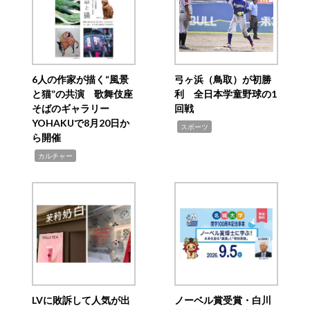
6人の作家が描く“風景
弓ヶ浜（鳥取）が初勝
と猫”の共演 歌舞伎座
利 全日本学童野球の1
そばのギャラリー
回戦
YOHAKUで8月20日か
,
スポーツ
ら開催
,
カルチャー
LVに敗訴して人気が出
ノーベル賞受賞・白川