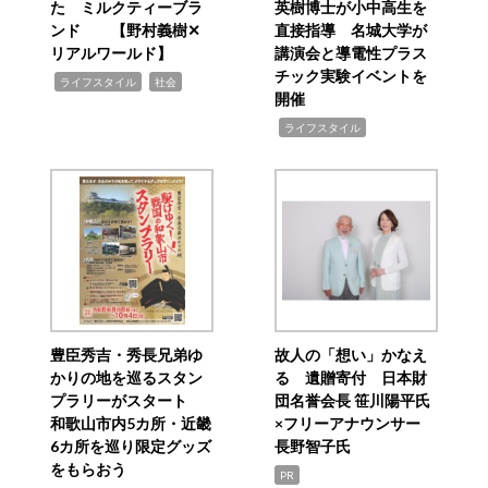
た ミルクティーブラ
英樹博士が小中高生を
ンド 【野村義樹✕
直接指導 名城大学が
リアルワールド】
講演会と導電性プラス
チック実験イベントを
,
,
ライフスタイル
社会
開催
,
ライフスタイル
豊臣秀吉・秀長兄弟ゆ
故人の「想い」かなえ
かりの地を巡るスタン
る 遺贈寄付 日本財
プラリーがスタート
団名誉会長 笹川陽平氏
和歌山市内5カ所・近畿
×フリーアナウンサー
6カ所を巡り限定グッズ
長野智子氏
をもらおう
PR