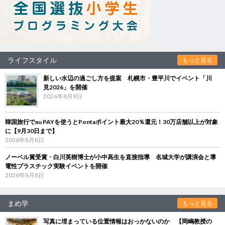
ライフスタイル
もっと見る
新しい水辺の過ごし方を提案 札幌市・豊平川でイベント「川
見2026」を開催
2026年8月9日
韓国旅行でau PAYを使うとPontaポイント最大20％還元！30万店舗以上が対象
に【9月30日まで】
2026年8月8日
ノーベル賞受賞・白川英樹博士が小中高生を直接指導 名城大学が講演会と導
電性プラスチック実験イベントを開催
2026年8月8日
まめ学
もっと見る
写真に埋まっている位置情報はおっかないのか 【岡嶋教授の