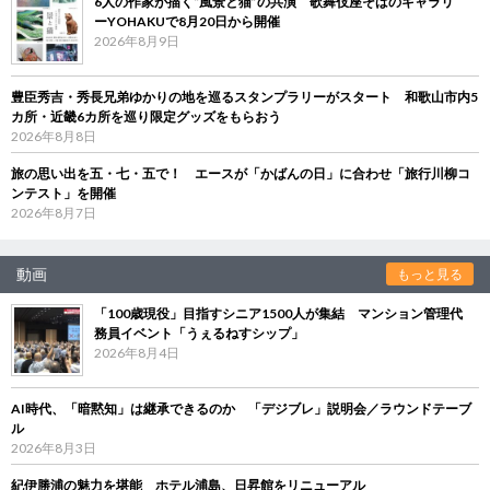
6人の作家が描く“風景と猫”の共演 歌舞伎座そばのギャラリ
ーYOHAKUで8月20日から開催
2026年8月9日
豊臣秀吉・秀長兄弟ゆかりの地を巡るスタンプラリーがスタート 和歌山市内5
カ所・近畿6カ所を巡り限定グッズをもらおう
2026年8月8日
旅の思い出を五・七・五で！ エースが「かばんの日」に合わせ「旅行川柳コ
ンテスト」を開催
2026年8月7日
動画
もっと見る
「100歳現役」目指すシニア1500人が集結 マンション管理代
務員イベント「うぇるねすシップ」
2026年8月4日
AI時代、「暗黙知」は継承できるのか 「デジブレ」説明会／ラウンドテーブ
ル
2026年8月3日
紀伊勝浦の魅力を堪能 ホテル浦島、日昇館をリニューアル