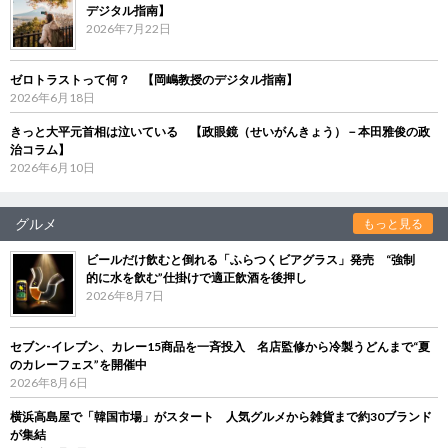
デジタル指南】
2026年7月22日
ゼロトラストって何？ 【岡嶋教授のデジタル指南】
2026年6月18日
きっと大平元首相は泣いている 【政眼鏡（せいがんきょう）－本田雅俊の政
治コラム】
2026年6月10日
グルメ
もっと見る
ビールだけ飲むと倒れる「ふらつくビアグラス」発売 “強制
的に水を飲む”仕掛けで適正飲酒を後押し
2026年8月7日
セブン‐イレブン、カレー15商品を一斉投入 名店監修から冷製うどんまで“夏
のカレーフェス”を開催中
2026年8月6日
横浜高島屋で「韓国市場」がスタート 人気グルメから雑貨まで約30ブランド
が集結