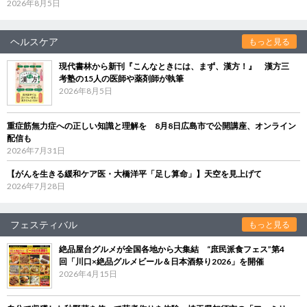
2026年8月5日
ヘルスケア
もっと見る
現代書林から新刊『こんなときには、まず、漢方！』 漢方三
考塾の15人の医師や薬剤師が執筆
2026年8月5日
重症筋無力症への正しい知識と理解を 8月8日広島市で公開講座、オンライン
配信も
2026年7月31日
【がんを生きる緩和ケア医・大橋洋平「足し算命」】天空を見上げて
2026年7月28日
フェスティバル
もっと見る
絶品屋台グルメが全国各地から大集結 “庶民派食フェス”第4
回「川口×絶品グルメビール＆日本酒祭り2026」を開催
2026年4月15日