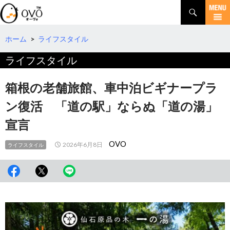
検
索
コ
ン
テ
ホーム
>
ライフスタイル
ン
ライフスタイル
ツ
へ
移
箱根の老舗旅館、車中泊ビギナープラ
動
ン復活 「道の駅」ならぬ「道の湯」
宣言
OVO
2026年6月8日
ライフスタイル