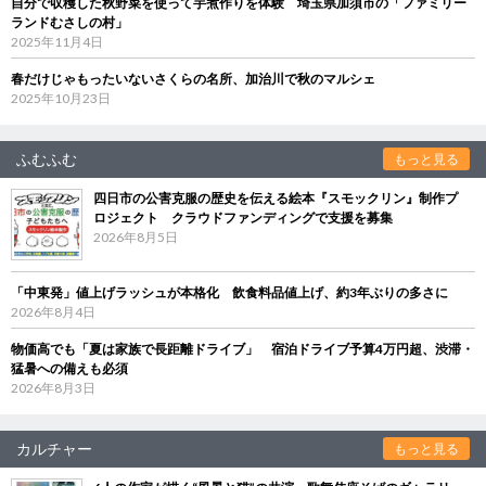
自分で収穫した秋野菜を使って芋煮作りを体験 埼玉県加須市の「ファミリー
ランドむさしの村」
2025年11月4日
春だけじゃもったいないさくらの名所、加治川で秋のマルシェ
2025年10月23日
ふむふむ
もっと見る
四日市の公害克服の歴史を伝える絵本『スモックリン』制作プ
ロジェクト クラウドファンディングで支援を募集
2026年8月5日
「中東発」値上げラッシュが本格化 飲食料品値上げ、約3年ぶりの多さに
2026年8月4日
物価高でも「夏は家族で長距離ドライブ」 宿泊ドライブ予算4万円超、渋滞・
猛暑への備えも必須
2026年8月3日
カルチャー
もっと見る