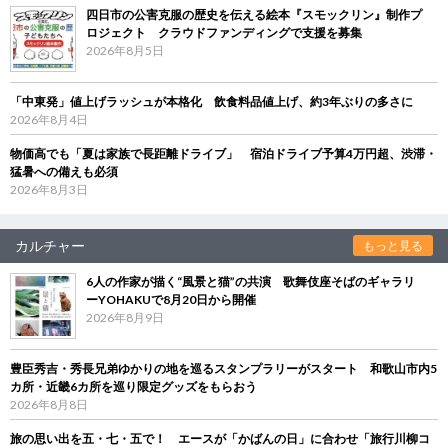
四日市の公害克服の歴史を伝える絵本『スモックリン』制作プ
ロジェクト クラウドファンディングで支援を募集
2026年8月5日
「中東発」値上げラッシュが本格化 飲食料品値上げ、約3年ぶりの多さに
2026年8月4日
物価高でも「夏は家族で長距離ドライブ」 宿泊ドライブ予算4万円超、渋滞・
猛暑への備えも必須
2026年8月3日
カルチャー
もっと見る
6人の作家が描く“風景と猫”の共演 歌舞伎座そばのギャラリ
ーYOHAKUで8月20日から開催
2026年8月9日
豊臣秀吉・秀長兄弟ゆかりの地を巡るスタンプラリーがスタート 和歌山市内5
カ所・近畿6カ所を巡り限定グッズをもらおう
2026年8月8日
旅の思い出を五・七・五で！ エースが「かばんの日」に合わせ「旅行川柳コ