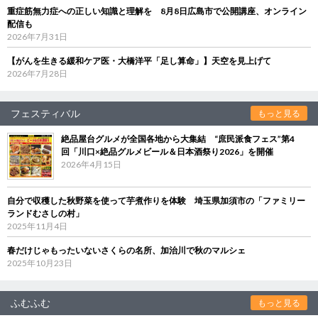
重症筋無力症への正しい知識と理解を 8月8日広島市で公開講座、オンライン
配信も
2026年7月31日
【がんを生きる緩和ケア医・大橋洋平「足し算命」】天空を見上げて
2026年7月28日
フェスティバル
もっと見る
絶品屋台グルメが全国各地から大集結 “庶民派食フェス”第4
回「川口×絶品グルメビール＆日本酒祭り2026」を開催
2026年4月15日
自分で収穫した秋野菜を使って芋煮作りを体験 埼玉県加須市の「ファミリー
ランドむさしの村」
2025年11月4日
春だけじゃもったいないさくらの名所、加治川で秋のマルシェ
2025年10月23日
ふむふむ
もっと見る