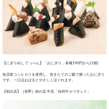
【にぎりめし てっぺん】「おにぎり」各種190円から(1個)
魚沼産コシヒカリを使用し、炊きたてのご飯で握ったおにぎり
です。一口ほおばるとやさしくほぐれます。
【初出店】［長野］肉の店 牛見「信州牛カツサンド」