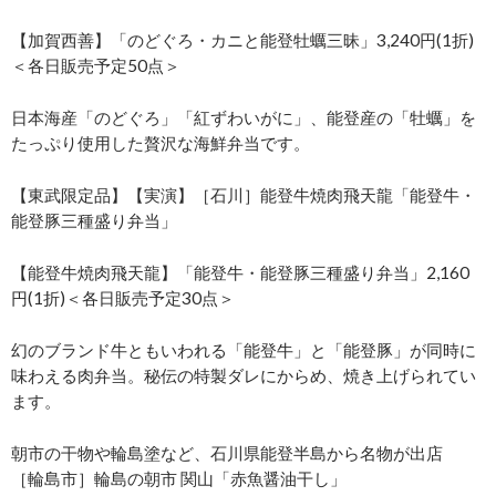
【加賀西善】「のどぐろ・カニと能登牡蠣三昧」3,240円(1折)
＜各日販売予定50点＞
日本海産「のどぐろ」「紅ずわいがに」、能登産の「牡蠣」を
たっぷり使用した贅沢な海鮮弁当です。
【東武限定品】【実演】［石川］能登牛焼肉飛天龍「能登牛・
能登豚三種盛り弁当」
【能登牛焼肉飛天龍】「能登牛・能登豚三種盛り弁当」2,160
円(1折)＜各日販売予定30点＞
幻のブランド牛ともいわれる「能登牛」と「能登豚」が同時に
味わえる肉弁当。秘伝の特製ダレにからめ、焼き上げられてい
ます。
朝市の干物や輪島塗など、石川県能登半島から名物が出店
［輪島市］輪島の朝市 関山「赤魚醤油干し」