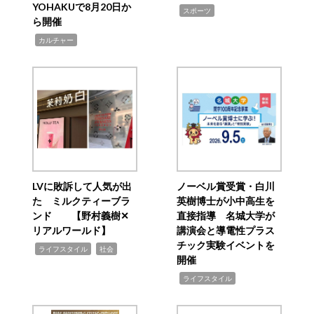
YOHAKUで8月20日か
,
スポーツ
ら開催
,
カルチャー
LVに敗訴して人気が出
ノーベル賞受賞・白川
た ミルクティーブラ
英樹博士が小中高生を
ンド 【野村義樹✕
直接指導 名城大学が
リアルワールド】
講演会と導電性プラス
チック実験イベントを
,
,
ライフスタイル
社会
開催
,
ライフスタイル