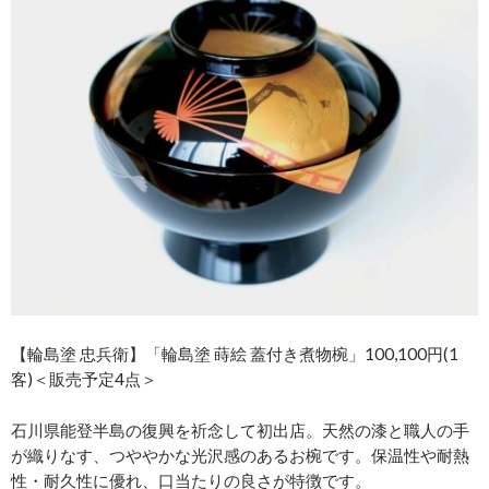
【輪島塗 忠兵衛】「輪島塗 蒔絵 蓋付き煮物椀」100,100円(1
客)＜販売予定4点＞
石川県能登半島の復興を祈念して初出店。天然の漆と職人の手
が織りなす、つややかな光沢感のあるお椀です。保温性や耐熱
性・耐久性に優れ、口当たりの良さが特徴です。