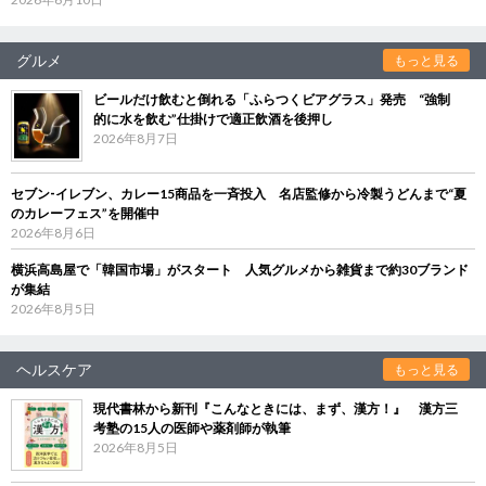
グルメ
もっと見る
ビールだけ飲むと倒れる「ふらつくビアグラス」発売 “強制
的に水を飲む”仕掛けで適正飲酒を後押し
2026年8月7日
セブン‐イレブン、カレー15商品を一斉投入 名店監修から冷製うどんまで“夏
のカレーフェス”を開催中
2026年8月6日
横浜高島屋で「韓国市場」がスタート 人気グルメから雑貨まで約30ブランド
が集結
2026年8月5日
ヘルスケア
もっと見る
現代書林から新刊『こんなときには、まず、漢方！』 漢方三
考塾の15人の医師や薬剤師が執筆
2026年8月5日