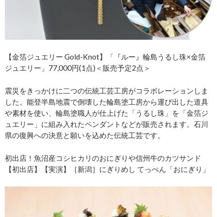
【金箔ジュエリー Gold-Knot】「『ルー』輪島うるし珠×金箔
ジュエリー」77,000円(1点)＜販売予定2点＞
震災をきっかけに二つの伝統工芸工房がコラボレーションしま
した。能登半島地震で倒壊した輪島塗工房から運び出した道具
や素材を使い、輪島塗職人が仕上げた「うるし珠」を「金箔ジ
ュエリー」に組み入れたペンダントなどが販売されます。石川
県の復興への決意と願いを込めた伝統工芸です。
初出店！魚沼産コシヒカリのおにぎりや信州牛のカツサンド
【初出店】【実演】［新潟］にぎりめし てっぺん「おにぎり」