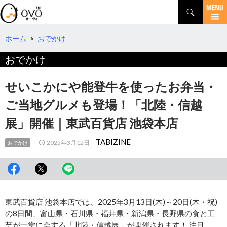
検
索
コ
ン
テ
ホーム
>
おでかけ
ン
おでかけ
ツ
へ
移
せいこかにや能登牛を使ったお弁当・
動
ご当地グルメも登場！「北陸・信越
展」開催｜東武百貨店 池袋本店
TABIZINE
2025年3月12日
おでかけ
東武百貨店 池袋本店では、2025年3月13日(木)～20日(木・祝)
の8日間、富山県・石川県・福井県・新潟県・長野県の食と工
芸が一堂に会する「北陸・信越展」が開催されます！ 注目