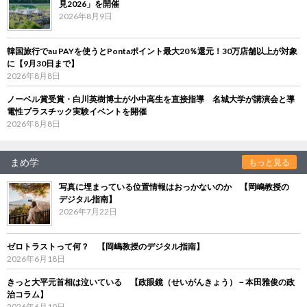
見2026」を開催
2026年8月9日
韓国旅行でau PAYを使うとPontaポイント最大20％還元！30万店舗以上が対象
に【9月30日まで】
2026年8月8日
ノーベル賞受賞・白川英樹博士が小中高生を直接指導 名城大学が講演会と導
電性プラスチック実験イベントを開催
2026年8月8日
まめ学
もっと見る
写真に埋まっている位置情報はおっかないのか 【岡嶋教授の
デジタル指南】
2026年7月22日
ゼロトラストって何？ 【岡嶋教授のデジタル指南】
2026年6月18日
きっと大平元首相は泣いている 【政眼鏡（せいがんきょう）－本田雅俊の政
治コラム】
2026年6月10日