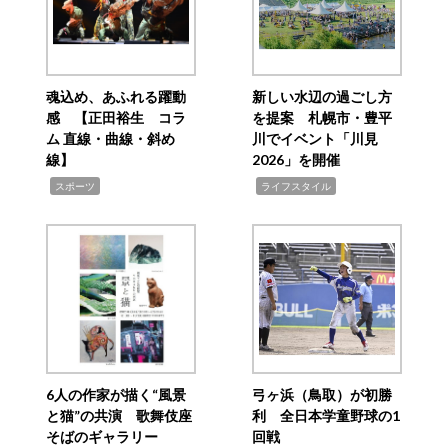
魂込め、あふれる躍動
新しい水辺の過ごし方
感 【正田裕生 コラ
を提案 札幌市・豊平
ム 直線・曲線・斜め
川でイベント「川見
線】
2026」を開催
,
,
スポーツ
ライフスタイル
6人の作家が描く“風景
弓ヶ浜（鳥取）が初勝
と猫”の共演 歌舞伎座
利 全日本学童野球の1
そばのギャラリー
回戦