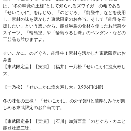
は、“冬の味覚の王様”として知られるズワイガニの雌である
「せいこかに」をはじめ、「のどぐろ」「能登牛」などを使用
し、素材の味を活かした東武限定のお弁当。そして「能登を応
援したい」という想いから、能登半島の食材を使ったお惣菜や
スイーツ、「輪島塗」や「輪島うるし珠」のペンダントなどの
工芸品も並びますよ。
せいこかに、のどぐろ、能登牛！素材を活かした東武限定のお
弁当
【東武限定品】【実演】［福井］一乃松「せいこかに漁火寿し
大」
【一乃松】「せいこかに漁火寿し大」3,996円(1折)
冬の味覚の王様！ 「せいこかに」の外子(卵)と濃厚なみそが楽
しめる東武限定のお弁当です。
【東武限定品】【実演】［石川］加賀西善「のどぐろ・カニと
能登牡蠣三昧」