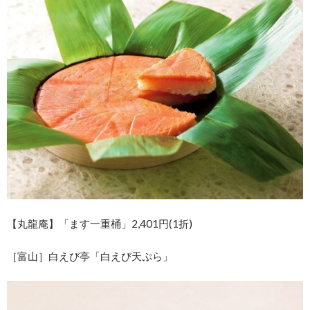
【丸龍庵】「ます一重桶」2,401円(1折)
［富山］白えび亭「白えび天ぷら」