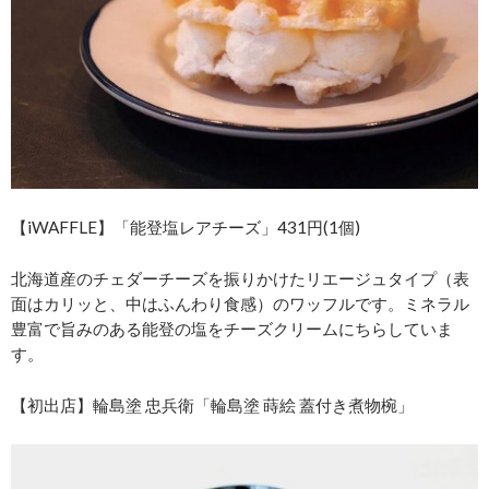
【iWAFFLE】「能登塩レアチーズ」431円(1個)
北海道産のチェダーチーズを振りかけたリエージュタイプ（表
面はカリッと、中はふんわり食感）のワッフルです。ミネラル
豊富で旨みのある能登の塩をチーズクリームにちらしていま
す。
【初出店】輪島塗 忠兵衛「輪島塗 蒔絵 蓋付き煮物椀」