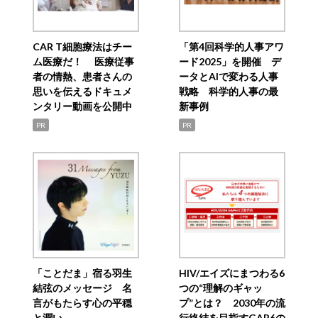
CAR T細胞療法はチー
「第4回科学的人事アワ
ム医療だ！ 医療従事
ード2025」を開催 デ
者の情熱、患者さんの
ータとAIで変わる人事
思いを伝えるドキュメ
戦略 科学的人事の最
ンタリー動画を公開中
新事例
PR
PR
「ことだま」宿る羽生
HIV/エイズにまつわる6
結弦のメッセージ 名
つの“理解のギャッ
言がもたらす心の平穏
プ”とは？ 2030年の流
と潤い
行終結を目指すGAP6の