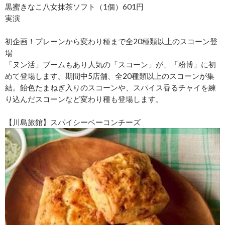
黒蜜きなこ八女抹茶ソフト（1個）601円
実演
初企画！プレーンから変わり種まで全20種類以上のスコーン登
場
「ヌン活」ブームもあり人気の「スコーン」が、「粉博」に初
めて登場します。期間中5店舗、全20種類以上のスコーンが集
結。飴色たまねぎ入りのスコーンや、スパイス香るチャイを練
り込んだスコーンなど変わり種も登場します。
【川島旅館】スパイシーベーコンチーズ