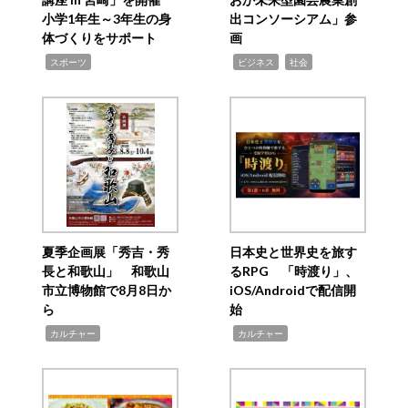
小学1年生～3年生の身
出コンソーシアム」参
体づくりをサポート
画
,
,
,
スポーツ
ビジネス
社会
夏季企画展「秀吉・秀
日本史と世界史を旅す
長と和歌山」 和歌山
るRPG 「時渡り」、
市立博物館で8月8日か
iOS/Androidで配信開
ら
始
,
,
カルチャー
カルチャー