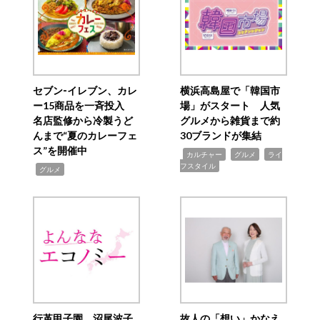
セブン‐イレブン、カレ
横浜高島屋で「韓国市
ー15商品を一斉投入
場」がスタート 人気
名店監修から冷製うど
グルメから雑貨まで約
んまで“夏のカレーフェ
30ブランドが集結
ス”を開催中
,
,
,
カルチャー
グルメ
ライ
フスタイル
,
グルメ
行革甲子園 沼尾波子
故人の「想い」かなえ