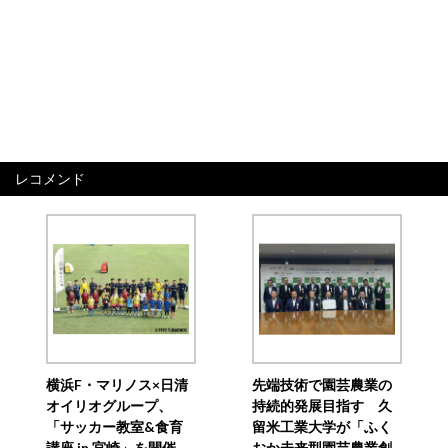
レコメンド
横浜F・マリノス×日清
先端技術で園芸農業の
オイリオグループ、
持続的発展目指す 久
「サッカー教室&食育
留米工業大学が「ふく
講座 in 宮崎」を開催
おか未来型園芸農業創