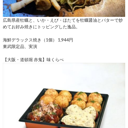
広島県産牡蠣と、いか・えび・ほたてを牡蠣醤油とバターで炒
めてお好み焼きにトッピングした逸品。
海鮮デラックス焼き（1個） 1,944円
東武限定品、実演
【大阪・道頓堀 赤鬼】味くらべ