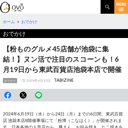
検
索
コ
ン
テ
ホーム
>
おでかけ
ン
おでかけ
ツ
へ
移
【粉ものグルメ45店舗が池袋に集
動
結！】ヌン活で注目のスコーンも！6
月19日から東武百貨店池袋本店で開催
TABIZINE
2024年6月15日
おでかけ
2024年6月19日（水）から24日（月）までの6日間、東武百貨
店 池袋本店8階催事場にて「粉博（こなはく）」が開催されま
す。日本各地の人気店から、豚まん、お好み焼き、たこ焼きを