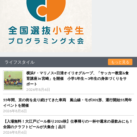
ライフスタイル
もっと見る
横浜F・マリノス×日清オイリオグループ、「サッカー教室&食
育講座 in 宮崎」を開催 小学1年生～3年生の身体づくりをサ
ポート
2026年8月6日
55年間、京の街を走り続けてきた車両 嵐山線・モボ301形、運行開始55周年
イベントを開催
2026年8月6日
【入場無料！大江戸ビール祭り2026秋】仕事帰りの一杯や週末の昼飲みにも！
全国のクラフトビールが大集合｜品川
2026年8月6日