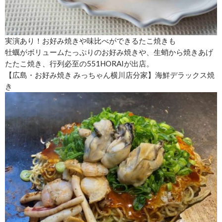
実演あり！お好み焼きや味比べができるたこ焼きも
牡蠣がボリュームたっぷりのお好み焼きや、生蛸から焼きあげ
たたこ焼き、行列必至の551HORAIが出店。
【広島・お好み焼き みっちゃん横川店分家】海鮮デラックス焼
き