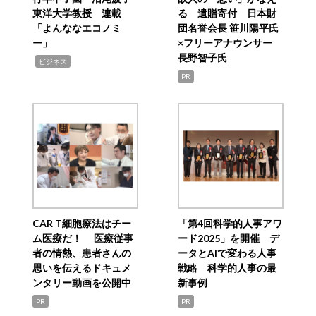
東洋大学教授 連載
る 遺贈寄付 日本財
「よんななエコノミ
団名誉会長 笹川陽平氏
ー」
×フリーアナウンサー
長野智子氏
,
ビジネス
PR
CAR T細胞療法はチー
「第4回科学的人事アワ
ム医療だ！ 医療従事
ード2025」を開催 デ
者の情熱、患者さんの
ータとAIで変わる人事
思いを伝えるドキュメ
戦略 科学的人事の最
ンタリー動画を公開中
新事例
PR
PR