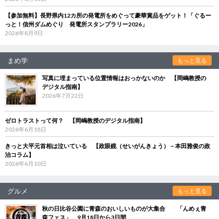
【参加無料】長野県内12カ所の発電所をめぐって豪華賞品をゲット！「ぐるー
っと！信州ダムめぐり 発電所スタンプラリー2026」
2026年8月9日
まめ学
もっと見る
写真に埋まっている位置情報はおっかないのか 【岡嶋教授の
デジタル指南】
2026年7月22日
ゼロトラストって何？ 【岡嶋教授のデジタル指南】
2026年6月18日
きっと大平元首相は泣いている 【政眼鏡（せいがんきょう）－本田雅俊の政
治コラム】
2026年6月10日
グルメ
もっと見る
秋の日比谷公園に青森のおいしいものが大集合 「んめぇ青
森フェス」、9月18日から3日間