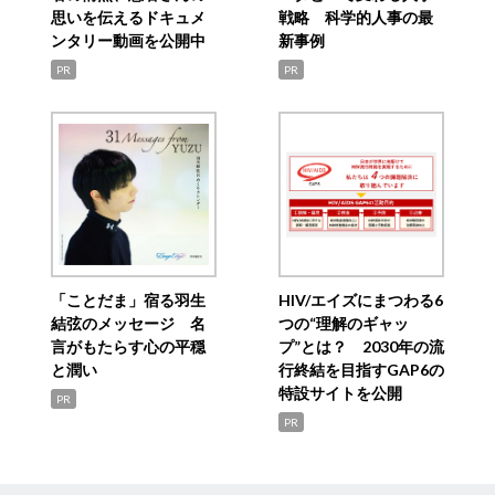
思いを伝えるドキュメ
戦略 科学的人事の最
ンタリー動画を公開中
新事例
PR
PR
「ことだま」宿る羽生
HIV/エイズにまつわる6
結弦のメッセージ 名
つの“理解のギャッ
言がもたらす心の平穏
プ”とは？ 2030年の流
と潤い
行終結を目指すGAP6の
特設サイトを公開
PR
PR