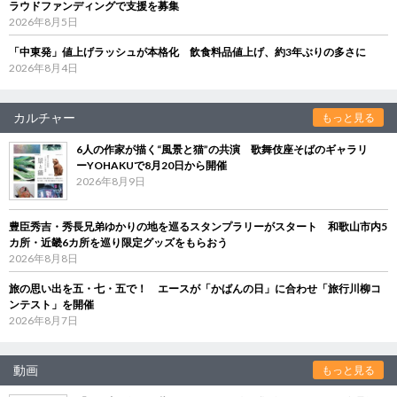
ラウドファンディングで支援を募集
2026年8月5日
「中東発」値上げラッシュが本格化 飲食料品値上げ、約3年ぶりの多さに
2026年8月4日
カルチャー
もっと見る
6人の作家が描く“風景と猫”の共演 歌舞伎座そばのギャラリ
ーYOHAKUで8月20日から開催
2026年8月9日
豊臣秀吉・秀長兄弟ゆかりの地を巡るスタンプラリーがスタート 和歌山市内5
カ所・近畿6カ所を巡り限定グッズをもらおう
2026年8月8日
旅の思い出を五・七・五で！ エースが「かばんの日」に合わせ「旅行川柳コ
ンテスト」を開催
2026年8月7日
動画
もっと見る