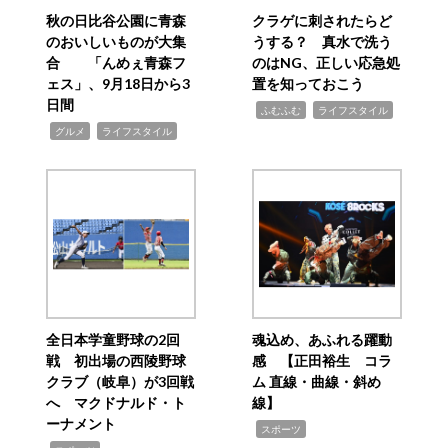
秋の日比谷公園に青森
クラゲに刺されたらど
のおいしいものが大集
うする？ 真水で洗う
合 「んめぇ青森フ
のはNG、正しい応急処
ェス」、9月18日から3
置を知っておこう
日間
,
,
ふむふむ
ライフスタイル
,
,
グルメ
ライフスタイル
全日本学童野球の2回
魂込め、あふれる躍動
戦 初出場の西陵野球
感 【正田裕生 コラ
クラブ（岐阜）が3回戦
ム 直線・曲線・斜め
へ マクドナルド・ト
線】
ーナメント
,
スポーツ