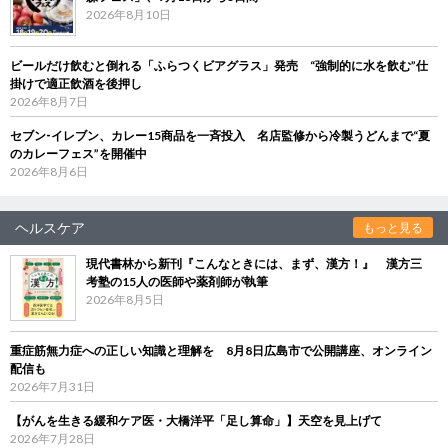
2026年8月10日
ビールだけ飲むと倒れる「ふらつくビアグラス」発売 “強制的に水を飲む”仕
掛けで適正飲酒を後押し
2026年8月7日
セブン‐イレブン、カレー15商品を一斉投入 名店監修から冷製うどんまで“夏
のカレーフェス”を開催中
2026年8月6日
ヘルスケア
もっと見る
現代書林から新刊『こんなときには、まず、漢方！』 漢方三
考塾の15人の医師や薬剤師が執筆
2026年8月5日
重症筋無力症への正しい知識と理解を 8月8日広島市で公開講座、オンライン
配信も
2026年7月31日
【がんを生きる緩和ケア医・大橋洋平「足し算命」】天空を見上げて
2026年7月28日