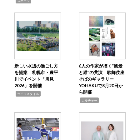
,
スポーツ
新しい水辺の過ごし方
6人の作家が描く“風景
を提案 札幌市・豊平
と猫”の共演 歌舞伎座
川でイベント「川見
そばのギャラリー
2026」を開催
YOHAKUで8月20日か
ら開催
,
ライフスタイル
,
カルチャー