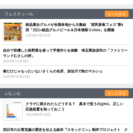
フェスティバル
もっと見る
絶品屋台グルメが全国各地から大集結 “庶民派食フェス”第4
回「川口×絶品グルメビール＆日本酒祭り2026」を開催
2026年4月15日
自分で収穫した秋野菜を使って芋煮作りを体験 埼玉県加須市の「ファミリー
ランドむさしの村」
2025年11月4日
春だけじゃもったいないさくらの名所、加治川で秋のマルシェ
2025年10月23日
ふむふむ
もっと見る
クラゲに刺されたらどうする？ 真水で洗うのはNG、正しい
応急処置を知っておこう
2026年8月10日
四日市の公害克服の歴史を伝える絵本『スモックリン』制作プロジェクト ク