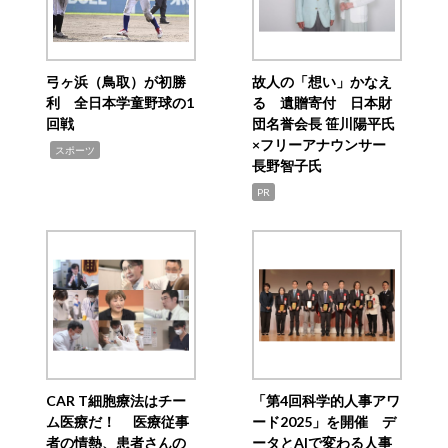
弓ヶ浜（鳥取）が初勝
故人の「想い」かなえ
利 全日本学童野球の1
る 遺贈寄付 日本財
回戦
団名誉会長 笹川陽平氏
×フリーアナウンサー
,
スポーツ
長野智子氏
PR
CAR T細胞療法はチー
「第4回科学的人事アワ
ム医療だ！ 医療従事
ード2025」を開催 デ
者の情熱、患者さんの
ータとAIで変わる人事