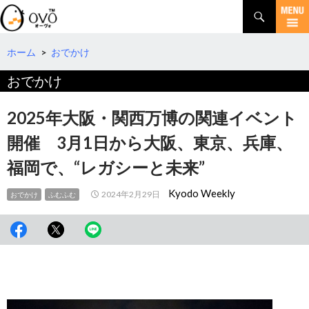
検
索
コ
ン
テ
ホーム
>
おでかけ
ン
おでかけ
ツ
へ
移
2025年大阪・関西万博の関連イベント
動
開催 3月1日から大阪、東京、兵庫、
福岡で、“レガシーと未来”
Kyodo Weekly
2024年2月29日
おでかけ
ふむふむ