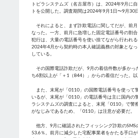
トビラシステムズ（名古屋市）は、2024年9月に
トを公開した。調査期間は2024年9月1日〜9月30
それによると、まず詐欺電話に関してだが、前月に減
なった。一方、前月に急増した固定電話番号の割合は
犯行は、大量の電話番号を使い捨てながら行われる
2024年4月から契約時の本人確認義務の対象とな
している。
その国際電話詐欺だが、9月の着信件数が多かっ
ち6割以上が「＋1（844）」からの着信だった
また、末尾が「0110」の国際電話番号を使って
いるが、末尾が「0110」の電話番号は主に国内
ラシステムズの調査によると、末尾「0110」で警
がなじみであるため、「0110」は注意が必要だ。
他方、9月に確認されたフィッシング詐欺のSMS
53.6％。前月に減少した宅配事業者をかたる手口