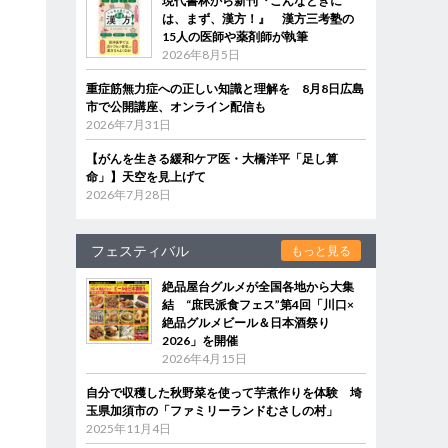
現代書林から新刊『こんなときに
は、まず、漢方！』 漢方三考塾の
15人の医師や薬剤師が執筆
2026年8月5日
重症筋無力症への正しい知識と理解を 8月8日広島
市で公開講座、オンライン配信も
2026年7月31日
【がんを生きる緩和ケア医・大橋洋平「足し算
命」】天空を見上げて
2026年7月28日
フェスティバル
もっと見る
絶品屋台グルメが全国各地から大集
結 “庶民派食フェス”第4回「川口×
絶品グルメビール＆日本酒祭り
2026」を開催
2026年4月15日
自分で収穫した秋野菜を使って芋煮作りを体験 埼
玉県加須市の「ファミリーランドむさしの村」
2025年11月4日