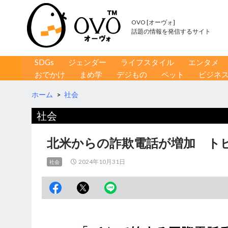
OVO [オーヴォ]
話題の情報を発信するサイト
コンテンツへ移動
検
SDGs
ジェンダー
ライフスタイル
エンタメ
索
おでかけ
まめ学
デジもの
ペット
ビジネ
ホーム
>
社会
社会
北米からの詐欺電話が増加 ト
2024年10月31日
社会