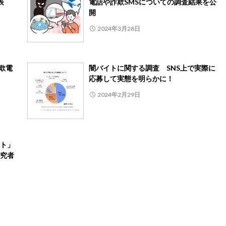
表
電話や詐欺SMSについての調査結果を公
開
2024年3月28日
欺電
闇バイトに関する調査 SNS上で実際に
応募して実態を明らかに！
2024年2月29日
ト」
究者