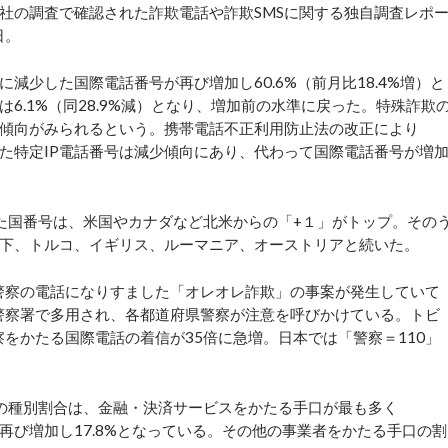
自社の調査で確認された詐欺電話や詐欺SMSに関する独自調査レポ
日。
少した国際電話番号が再び増加し60.6%（前月比18.4%増）と
6.1%（同28.9%減）となり、増加前の水準に戻った。特殊詐欺
傾向がみられるという。携帯電話不正利用防止法の改正により
った特定IP電話番号は減少傾向にあり、代わって国際電話番号が増
た国番号は、米国やカナダなど北米からの「+１」がトップ。その
。以下、トルコ、イギリス、ルーマニア、オーストリアと続いた。
警察の電話になりすました「オレオレ詐欺」の事案が発生していて
の警察署で多用され、各都道府県警察が注意を呼びかけている。トビ
察をかたる国際電話の着信が35倍に急増。日本では「警察＝110」
の種別割合は、金融・決済サービスをかたる手口が最も多く
が再び増加し17.8%となっている。その他の事業者をかたる手口の割