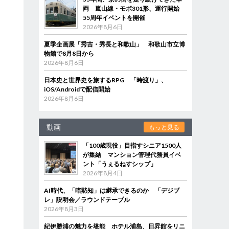
両 嵐山線・モボ301形、運行開始
55周年イベントを開催
2026年8月6日
夏季企画展「秀吉・秀長と和歌山」 和歌山市立博
物館で8月8日から
2026年8月6日
日本史と世界史を旅するRPG 「時渡り」、
iOS/Androidで配信開始
2026年8月6日
動画
もっと見る
「100歳現役」目指すシニア1500人
が集結 マンション管理代務員イベ
ント「うぇるねすシップ」
2026年8月4日
AI時代、「暗黙知」は継承できるのか 「デジブ
レ」説明会／ラウンドテーブル
2026年8月3日
紀伊勝浦の魅力を堪能 ホテル浦島、日昇館をリニ