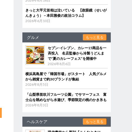
2026年6月18日
きっと大平元首相は泣いている 【政眼鏡（せいが
んきょう）－本田雅俊の政治コラム】
2026年6月10日
グルメ
もっと見る
セブン‐イレブン、カレー15商品を一
斉投入 名店監修から冷製うどんま
で“夏のカレーフェス”を開催中
2026年8月6日
横浜高島屋で「韓国市場」がスタート 人気グルメ
から雑貨まで約30ブランドが集結
2026年8月5日
「山梨県笛吹川フルーツ公園」でサマーフェス 富
士山を眺めながら水遊び、季節限定の桃のかき氷も
2026年8月3日
ヘルスケア
もっと見る