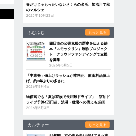
春だけじゃもったいないさくらの名所、加治川で秋
のマルシェ
2025年10月23日
ふむふむ
もっと見る
四日市の公害克服の歴史を伝える絵
本『スモックリン』制作プロジェク
ト クラウドファンディングで支援
を募集
2026年8月5日
「中東発」値上げラッシュが本格化 飲食料品値上
げ、約3年ぶりの多さに
2026年8月4日
物価高でも「夏は家族で長距離ドライブ」 宿泊ド
ライブ予算4万円超、渋滞・猛暑への備えも必須
2026年8月3日
カルチャー
もっと見る
55年間、京の街を走り続けてきた車