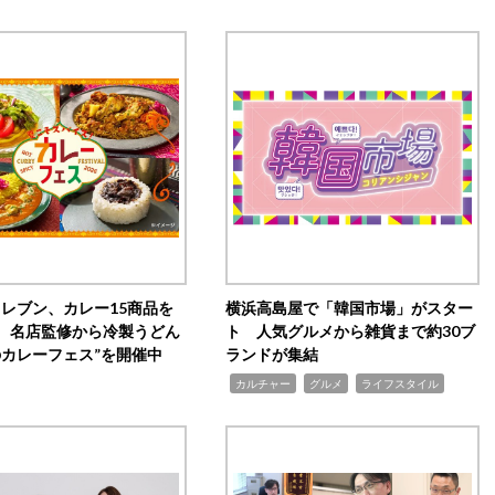
イレブン、カレー15商品を
横浜高島屋で「韓国市場」がスター
 名店監修から冷製うどん
ト 人気グルメから雑貨まで約30ブ
のカレーフェス”を開催中
ランドが集結
,
,
,
カルチャー
グルメ
ライフスタイル