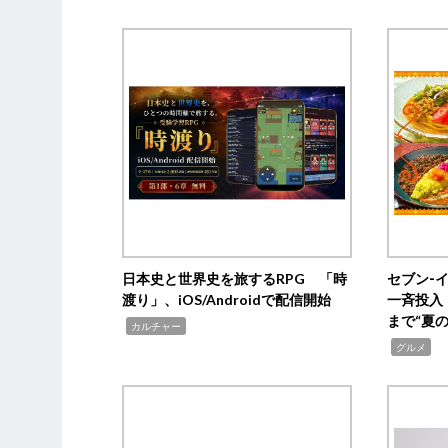
日本史と世界史を旅するRPG 「時
セブン‐
渡り」、iOS/Androidで配信開始
一斉投入
まで“夏
,
カルチャー
,
グルメ