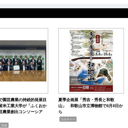
で園芸農業の持続的発展目
夏季企画展「秀吉・秀長と和歌
留米工業大学が「ふくおか
山」 和歌山市立博物館で8月8日か
芸農業創出コンソーシア
ら
,
カルチャー
社会