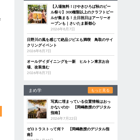
【入場無料！けやきひろば秋のビー
ル祭り】300種類以上のクラフトビー
ルが集まる！土日祝日はアーリーオ
学
ープンも｜さいたま新都心
2026年8月7日
日野川の風を感じて絶品ジビエも満喫 鳥取のサイ
クリングイベント
2026年8月7日
オールデイダイニングを一新 ヒルトン東京お台
場、改装進む
2026年8月7日
まめ学
もっと見る
写真に埋まっている位置情報はおっ
かないのか 【岡嶋教授のデジタル
指南】
2026年7月22日
ゼロトラストって何？ 【岡嶋教授のデジタル指
南】