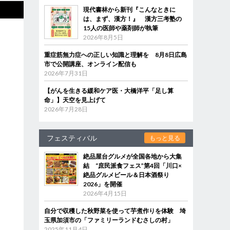
現代書林から新刊『こんなときに
は、まず、漢方！』 漢方三考塾の
15人の医師や薬剤師が執筆
2026年8月5日
重症筋無力症への正しい知識と理解を 8月8日広島
市で公開講座、オンライン配信も
2026年7月31日
【がんを生きる緩和ケア医・大橋洋平「足し算
命」】天空を見上げて
2026年7月28日
フェスティバル
もっと見る
絶品屋台グルメが全国各地から大集
結 “庶民派食フェス”第4回「川口×
絶品グルメビール＆日本酒祭り
2026」を開催
2026年4月15日
自分で収穫した秋野菜を使って芋煮作りを体験 埼
玉県加須市の「ファミリーランドむさしの村」
2025年11月4日