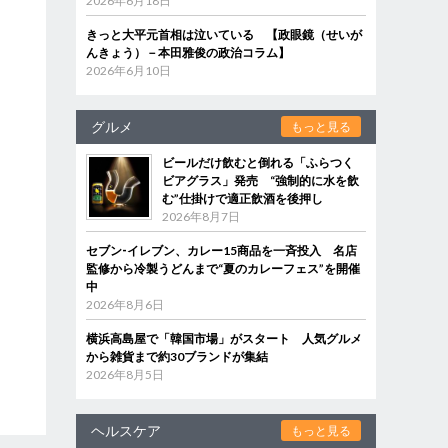
2026年6月18日
きっと大平元首相は泣いている 【政眼鏡（せいが
んきょう）－本田雅俊の政治コラム】
2026年6月10日
グルメ
もっと見る
ビールだけ飲むと倒れる「ふらつく
ビアグラス」発売 “強制的に水を飲
む”仕掛けで適正飲酒を後押し
2026年8月7日
セブン‐イレブン、カレー15商品を一斉投入 名店
監修から冷製うどんまで“夏のカレーフェス”を開催
中
2026年8月6日
横浜高島屋で「韓国市場」がスタート 人気グルメ
から雑貨まで約30ブランドが集結
2026年8月5日
ヘルスケア
もっと見る