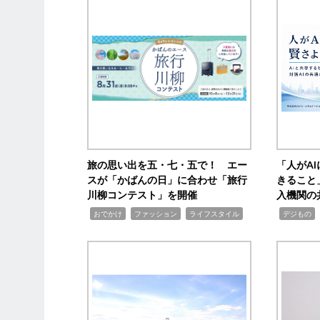
旅の思い出を五・七・五で！ エー
「人がA
スが「かばんの日」に合わせ「旅行
きること
川柳コンテスト」を開催
入機関の
,
,
,
,
,
おでかけ
ファッション
ライフスタイル
デジもの