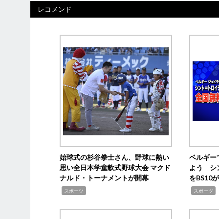
レコメンド
始球式の杉谷拳士さん、野球に熱い
ベルギー
思い全日本学童軟式野球大会 マクド
よう シ
ナルド・トーナメントが開幕
をBS1
,
,
スポーツ
スポーツ