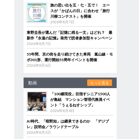
旅の思い出を五・七・五で！ エー
スが「かばんの日」に合わせ「旅行
川柳コンテスト」を開催
2026年8月7日
東野圭吾が選んだ「記憶に残る一文」はどれ？ 最
新作『永遠の記憶』発売で読者参加型キャンペーン
2026年8月7日
55年間、京の街を走り続けてきた車両 嵐山線・モ
ボ301形、運行開始55周年イベントを開催
2026年8月6日
動画
もっと見る
「100歳現役」目指すシニア1500人
が集結 マンション管理代務員イベ
ント「うぇるねすシップ」
2026年8月4日
AI時代、「暗黙知」は継承できるのか 「デジブ
レ」説明会／ラウンドテーブル
2026年8月3日