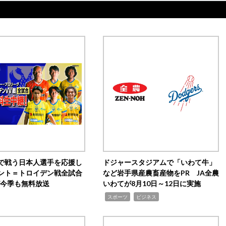
で戦う日本人選手を応援し
ドジャースタジアムで「いわて牛」
ント＝トロイデン戦全試合
など岩手県産農畜産物をPR JA全農
0が今季も無料放送
いわてが8月10日～12日に実施
,
,
スポーツ
ビジネス