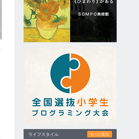
ピ
、
、
ん
を
種
ライフスタイル
もっと見る
れ