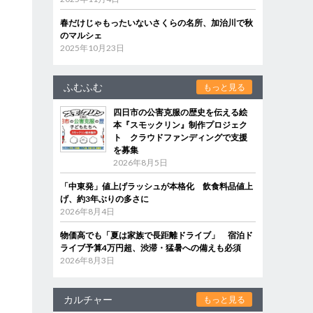
春だけじゃもったいないさくらの名所、加治川で秋
のマルシェ
2025年10月23日
ふむふむ
もっと見る
四日市の公害克服の歴史を伝える絵
本『スモックリン』制作プロジェク
ト クラウドファンディングで支援
を募集
2026年8月5日
「中東発」値上げラッシュが本格化 飲食料品値上
げ、約3年ぶりの多さに
2026年8月4日
物価高でも「夏は家族で長距離ドライブ」 宿泊ド
ライブ予算4万円超、渋滞・猛暑への備えも必須
2026年8月3日
カルチャー
もっと見る