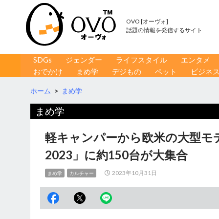
OVO [オーヴォ]
話題の情報を発信するサイト
コンテンツへ移動
検
SDGs
ジェンダー
ライフスタイル
エンタメ
索
おでかけ
まめ学
デジもの
ペット
ビジネ
ホーム
>
まめ学
まめ学
軽キャンパーから欧米の大型モ
2023」に約150台が大集合
2023年10月31日
まめ学
カルチャー