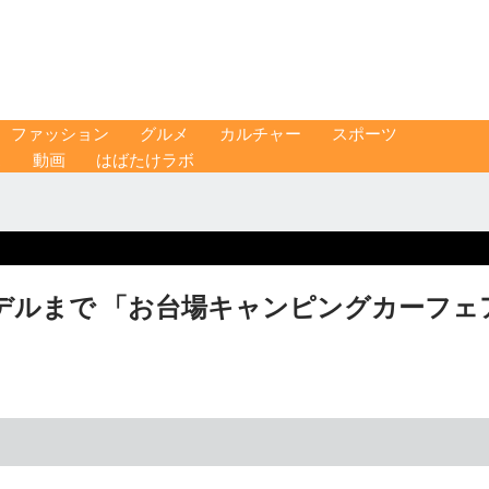
ファッション
グルメ
カルチャー
スポーツ
ス
動画
はばたけラボ
デルまで 「お台場キャンピングカーフェ