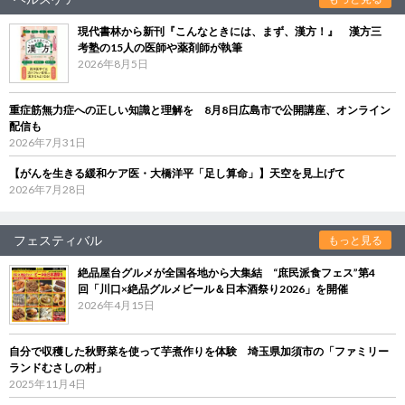
現代書林から新刊『こんなときには、まず、漢方！』 漢方三
考塾の15人の医師や薬剤師が執筆
2026年8月5日
重症筋無力症への正しい知識と理解を 8月8日広島市で公開講座、オンライン
配信も
2026年7月31日
【がんを生きる緩和ケア医・大橋洋平「足し算命」】天空を見上げて
2026年7月28日
フェスティバル
もっと見る
絶品屋台グルメが全国各地から大集結 “庶民派食フェス”第4
回「川口×絶品グルメビール＆日本酒祭り2026」を開催
2026年4月15日
自分で収穫した秋野菜を使って芋煮作りを体験 埼玉県加須市の「ファミリー
ランドむさしの村」
2025年11月4日