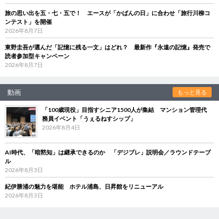
旅の思い出を五・七・五で！ エースが「かばんの日」に合わせ「旅行川柳コ
ンテスト」を開催
2026年8月7日
東野圭吾が選んだ「記憶に残る一文」はどれ？ 最新作『永遠の記憶』発売で
読者参加型キャンペーン
2026年8月7日
動画
もっと見る
「100歳現役」目指すシニア1500人が集結 マンション管理代
務員イベント「うぇるねすシップ」
2026年8月4日
AI時代、「暗黙知」は継承できるのか 「デジブレ」説明会／ラウンドテーブ
ル
2026年8月3日
紀伊勝浦の魅力を堪能 ホテル浦島、日昇館をリニューアル
2026年8月3日