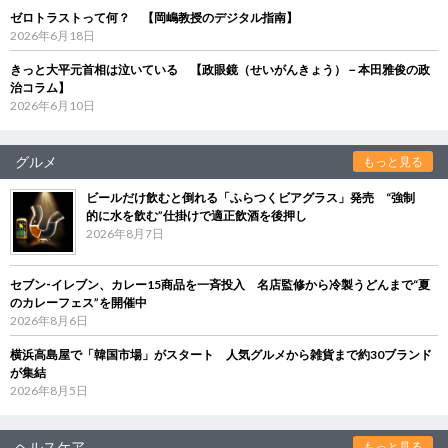
ゼロトラストって何？ 【岡嶋教授のデジタル指南】
2026年6月18日
きっと大平元首相は泣いている 【政眼鏡（せいがんきょう）－本田雅俊の政
治コラム】
2026年6月10日
グルメ
もっと見る
ビールだけ飲むと倒れる「ふらつくビアグラス」発売 “強制
的に水を飲む”仕掛けで適正飲酒を後押し
2026年8月7日
セブン‐イレブン、カレー15商品を一斉投入 名店監修から冷製うどんまで“夏
のカレーフェス”を開催中
2026年8月6日
横浜高島屋で「韓国市場」がスタート 人気グルメから雑貨まで約30ブランド
が集結
2026年8月5日
ヘルスケア
もっと見る