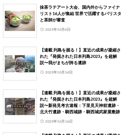
抹茶ラテアート大会、国内外からファイナ
リスト16人が集結 世界で活躍するバリスタ
と茶師が審査
2023年10月4日
【連載 列島を掘る！】直近の成果が凝縮さ
れた『発掘された日本列島2023』を超解
説〜我がまちが誇る遺跡
2023年10月14日
【連載 列島を掘る！】直近の成果が凝縮さ
れた『発掘された日本列島2023』を超解
説〜新発見考古速報：下里見天神前遺跡・
北大竹遺跡・騎西城跡・騎西城武家屋敷跡
2023年10月16日