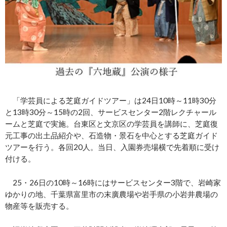
「学芸員による芝庭ガイドツアー」は24日10時～11時30分
と13時30分～15時の2回、サービスセンター2階レクチャール
ームと芝庭で実施。台東区と文京区の学芸員を講師に、芝庭復
元工事の出土品紹介や、石造物・景石を中心とする芝庭ガイド
ツアーを行う。各回20人。当日、入園券売場横で先着順に受け
付ける。
25・26日の10時～16時にはサービスセンター3階で、岩崎家
ゆかりの地、千葉県富里市の末廣農場や岩手県の小岩井農場の
物産等を販売する。