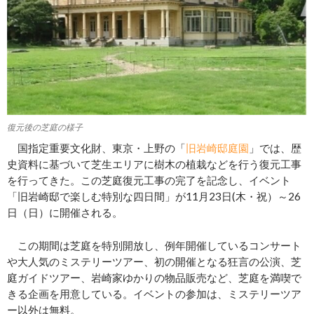
復元後の芝庭の様子
国指定重要文化財、東京・上野の「
旧岩崎邸庭園
」では、歴
史資料に基づいて芝生エリアに樹木の植栽などを行う復元工事
を行ってきた。この芝庭復元工事の完了を記念し、イベント
「旧岩崎邸で楽しむ特別な四日間」が11月23日(木・祝）～26
日（日）に開催される。
この期間は芝庭を特別開放し、例年開催しているコンサート
や大人気のミステリーツアー、初の開催となる狂言の公演、芝
庭ガイドツアー、岩崎家ゆかりの物品販売など、芝庭を満喫で
きる企画を用意している。イベントの参加は、ミステリーツア
ー以外は無料。