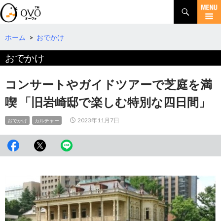
検
索
コ
ン
テ
ホーム
>
おでかけ
ン
おでかけ
ツ
へ
移
コンサートやガイドツアーで芝庭を満
動
喫 「旧岩崎邸で楽しむ特別な四日間」
2023年11月7日
おでかけ
カルチャー