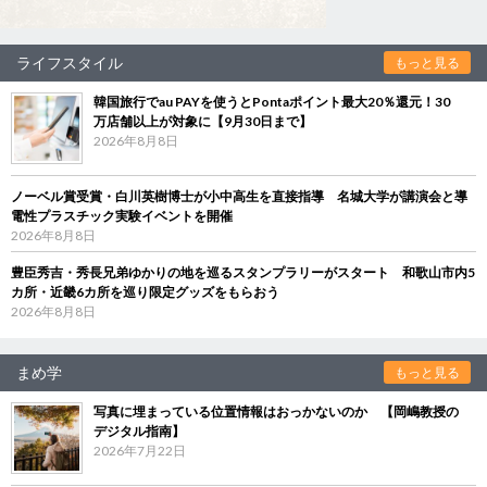
ライフスタイル
もっと見る
韓国旅行でau PAYを使うとPontaポイント最大20％還元！30
万店舗以上が対象に【9月30日まで】
2026年8月8日
ノーベル賞受賞・白川英樹博士が小中高生を直接指導 名城大学が講演会と導
電性プラスチック実験イベントを開催
2026年8月8日
豊臣秀吉・秀長兄弟ゆかりの地を巡るスタンプラリーがスタート 和歌山市内5
カ所・近畿6カ所を巡り限定グッズをもらおう
2026年8月8日
まめ学
もっと見る
写真に埋まっている位置情報はおっかないのか 【岡嶋教授の
デジタル指南】
2026年7月22日