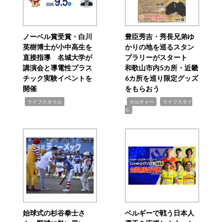
ノーベル賞受賞・白川
豊臣秀吉・秀長兄弟ゆ
英樹博士が小中高生を
かりの地を巡るスタン
直接指導 名城大学が
プラリーがスタート
講演会と導電性プラス
和歌山市内5カ所・近畿
チック実験イベントを
6カ所を巡り限定グッズ
開催
をもらおう
,
,
,
ライフスタイル
カルチャー
ライフスタイ
ル
始球式の杉谷拳士さ
ベルギーで戦う日本人