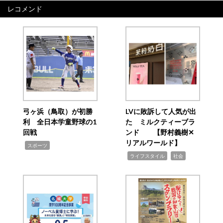
レコメンド
弓ヶ浜（鳥取）が初勝
LVに敗訴して人気が出
利 全日本学童野球の1
た ミルクティーブラ
回戦
ンド 【野村義樹✕
リアルワールド】
,
スポーツ
,
,
ライフスタイル
社会