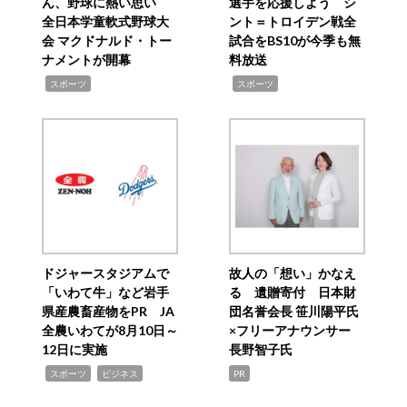
ん、野球に熱い思い
選手を応援しよう シ
全日本学童軟式野球大
ント＝トロイデン戦全
会 マクドナルド・トー
試合をBS10が今季も無
ナメントが開幕
料放送
,
,
スポーツ
スポーツ
ドジャースタジアムで
故人の「想い」かなえ
「いわて牛」など岩手
る 遺贈寄付 日本財
県産農畜産物をPR JA
団名誉会長 笹川陽平氏
全農いわてが8月10日～
×フリーアナウンサー
12日に実施
長野智子氏
,
,
スポーツ
ビジネス
PR