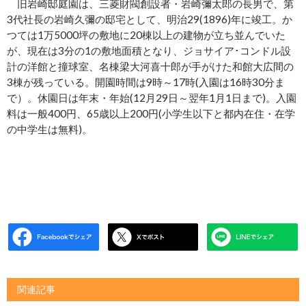
旧岩崎邸庭園は、三菱財閥創設者・岩崎彌太郎の長男で、第
3代社長の岩崎久彌の邸宅として、明治29(1896)年に竣工。か
つては1万5000坪の敷地に20棟以上の建物が立ち並んでいた
が、現在は3分の1の敷地面積となり、ジョサイア･コンドル設
計の洋館と撞球室、名棟梁大河喜十郎が手がけた和館大広間の
3棟が残っている。開園時間は9時～17時(入園は16時30分ま
で）。休園日は年末・年始(12月29日～翌年1月1日まで)。入園
料は一般400円、65歳以上200円(小学生以下と都内在住・在学
の中学生は無料)。
関連記事