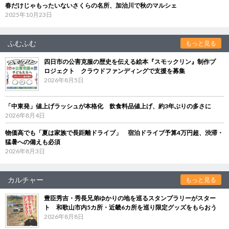
春だけじゃもったいないさくらの名所、加治川で秋のマルシェ
2025年10月23日
ふむふむ
もっと見る
四日市の公害克服の歴史を伝える絵本『スモックリン』制作プ
ロジェクト クラウドファンディングで支援を募集
2026年8月5日
「中東発」値上げラッシュが本格化 飲食料品値上げ、約3年ぶりの多さに
2026年8月4日
物価高でも「夏は家族で長距離ドライブ」 宿泊ドライブ予算4万円超、渋滞・
猛暑への備えも必須
2026年8月3日
カルチャー
もっと見る
豊臣秀吉・秀長兄弟ゆかりの地を巡るスタンプラリーがスター
ト 和歌山市内5カ所・近畿6カ所を巡り限定グッズをもらおう
2026年8月8日