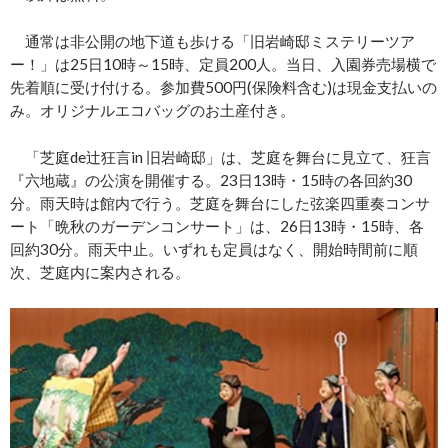
通常は非公開の地下道も歩ける「旧岩崎邸ミステリーツア
ー！」は25日10時～15時、定員200人。当日、入園券売場横で
先着順に受け付ける。参加費500円(保険料含む)は現金支払いの
み。オリジナルエコバッグのお土産付き。
「芝庭de辻狂言in 旧岩崎邸」は、芝庭を舞台に見立て、狂言
『六地蔵』の公演を開催する。23日13時・15時の各回約30
分。雨天時は館内で行う。芝庭を舞台にした弦楽四重奏コンサ
ート「晩秋のガーデンコンサート」は、26日13時・15時、各
回約30分。雨天中止。いずれも定員はなく、開始時間前に順
次、芝庭内に案内される。