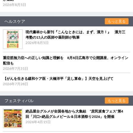
2026年8月5日
ヘルスケア
もっと見る
現代書林から新刊『こんなときには、まず、漢方！』 漢方三
考塾の15人の医師や薬剤師が執筆
2026年8月5日
重症筋無力症への正しい知識と理解を 8月8日広島市で公開講座、オンライン
配信も
2026年7月31日
【がんを生きる緩和ケア医・大橋洋平「足し算命」】天空を見上げて
2026年7月28日
フェスティバル
もっと見る
絶品屋台グルメが全国各地から大集結 “庶民派食フェス”第4
回「川口×絶品グルメビール＆日本酒祭り2026」を開催
2026年4月15日