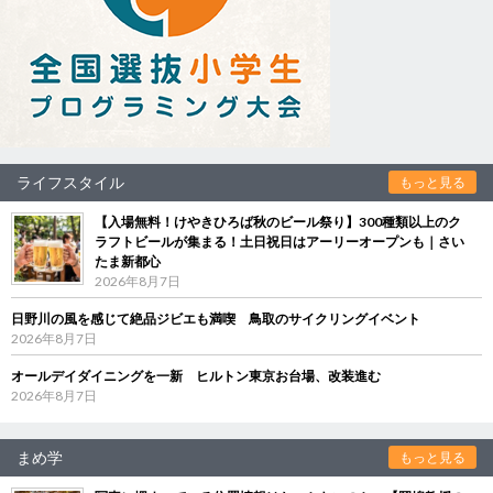
ライフスタイル
もっと見る
【入場無料！けやきひろば秋のビール祭り】300種類以上のク
ラフトビールが集まる！土日祝日はアーリーオープンも｜さい
たま新都心
2026年8月7日
日野川の風を感じて絶品ジビエも満喫 鳥取のサイクリングイベント
2026年8月7日
オールデイダイニングを一新 ヒルトン東京お台場、改装進む
2026年8月7日
まめ学
もっと見る