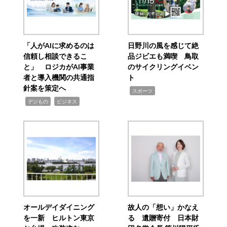
「人がAIに求めるのは
日野川の風を感じて絶
信頼し相談できるこ
品ジビエも満喫 鳥取
と」 ロジカがAI事業
のサイクリングイベン
者と導入機関の共通指
ト
針案を策定へ
,
スポーツ
,
,
デジもの
ビジネス
オールデイダイニング
故人の「想い」かなえ
を一新 ヒルトン東京
る 遺贈寄付 日本財