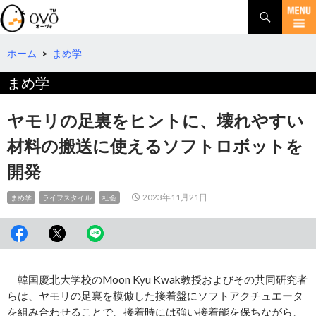
検
索
コ
ン
テ
ホーム
>
まめ学
ン
まめ学
ツ
へ
移
ヤモリの足裏をヒントに、壊れやすい
動
材料の搬送に使えるソフトロボットを
開発
2023年11月21日
まめ学
ライフスタイル
社会
韓国慶北大学校のMoon Kyu Kwak教授およびその共同研究者
らは、ヤモリの足裏を模倣した接着盤にソフトアクチュエータ
を組み合わせることで、接着時には強い接着能を保ちながら、