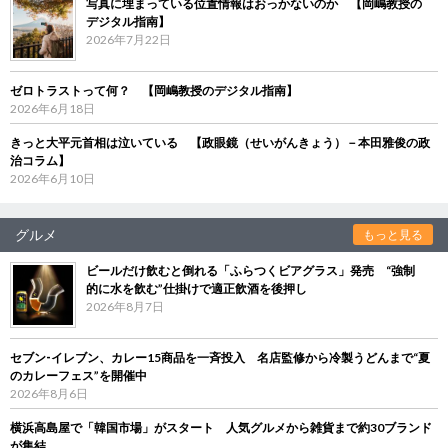
写真に埋まっている位置情報はおっかないのか 【岡嶋教授の
デジタル指南】
2026年7月22日
ゼロトラストって何？ 【岡嶋教授のデジタル指南】
2026年6月18日
きっと大平元首相は泣いている 【政眼鏡（せいがんきょう）－本田雅俊の政
治コラム】
2026年6月10日
グルメ
もっと見る
ビールだけ飲むと倒れる「ふらつくビアグラス」発売 “強制
的に水を飲む”仕掛けで適正飲酒を後押し
2026年8月7日
セブン‐イレブン、カレー15商品を一斉投入 名店監修から冷製うどんまで“夏
のカレーフェス”を開催中
2026年8月6日
横浜高島屋で「韓国市場」がスタート 人気グルメから雑貨まで約30ブランド
が集結