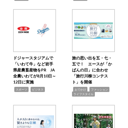
ドジャースタジアムで
旅の思い出を五・七・
「いわて牛」など岩手
五で！ エースが「か
県産農畜産物をPR JA
ばんの日」に合わせ
全農いわてが8月10日～
「旅行川柳コンテス
12日に実施
ト」を開催
,
,
,
,
,
スポーツ
ビジネス
おでかけ
ファッション
ライフスタイル