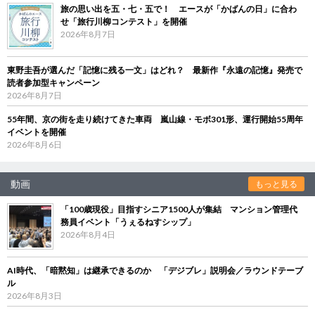
旅の思い出を五・七・五で！ エースが「かばんの日」に合わ
せ「旅行川柳コンテスト」を開催
2026年8月7日
東野圭吾が選んだ「記憶に残る一文」はどれ？ 最新作『永遠の記憶』発売で
読者参加型キャンペーン
2026年8月7日
55年間、京の街を走り続けてきた車両 嵐山線・モボ301形、運行開始55周年
イベントを開催
2026年8月6日
動画
もっと見る
「100歳現役」目指すシニア1500人が集結 マンション管理代
務員イベント「うぇるねすシップ」
2026年8月4日
AI時代、「暗黙知」は継承できるのか 「デジブレ」説明会／ラウンドテーブ
ル
2026年8月3日