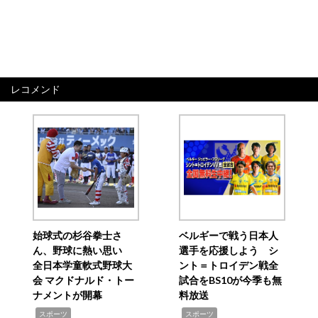
レコメンド
始球式の杉谷拳士さ
ベルギーで戦う日本人
ん、野球に熱い思い
選手を応援しよう シ
全日本学童軟式野球大
ント＝トロイデン戦全
会 マクドナルド・トー
試合をBS10が今季も無
ナメントが開幕
料放送
,
,
スポーツ
スポーツ