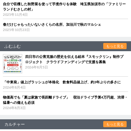
自分で収穫した秋野菜を使って芋煮作りを体験 埼玉県加須市の「ファミリー
ランドむさしの村」
2025年11月4日
春だけじゃもったいないさくらの名所、加治川で秋のマルシェ
2025年10月23日
ふむふむ
もっと見る
四日市の公害克服の歴史を伝える絵本『スモックリン』制作プ
ロジェクト クラウドファンディングで支援を募集
2026年8月5日
「中東発」値上げラッシュが本格化 飲食料品値上げ、約3年ぶりの多さに
2026年8月4日
物価高でも「夏は家族で長距離ドライブ」 宿泊ドライブ予算4万円超、渋滞・
猛暑への備えも必須
2026年8月3日
カルチャー
もっと見る