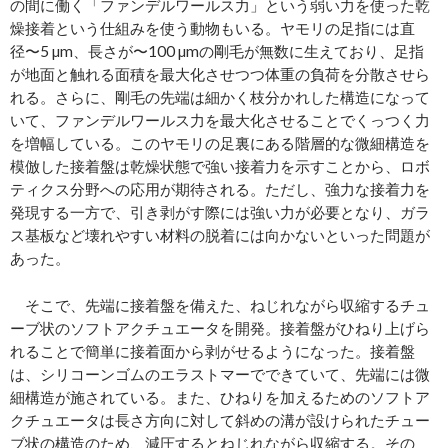
の間に働く「ファンデルワールス力」という弱い力を使った乾
燥接着という仕組みを使う動物もいる。ヤモリの足指には直
径〜5 µm、長さが〜100 µmの剛毛が無数に生えており、足指
が地面と触れる面積を最大化させつつ体重の負荷を分散させら
れる。さらに、剛毛の先端は細かく枝分かれした構造になって
いて、ファンデルワールス力を最大化させることでくっつく力
を増幅している。このヤモリの足裏にある階層的な微細構造を
模倣した接着盤は乾燥状態で強い接着力を示すことから、ロボ
ティクス分野への応用が期待される。ただし、強力な接着力を
発現する一方で、引き剥がす際には強い力が必要となり、ガラ
ス基板など壊れやすい材料の脱着には向かないといった問題が
あった。
そこで、先端に接着盤を備えた、ねじれながら収縮するチュ
ーブ状のソフトアクチュエータを開発。接着盤がひねり上げら
れることで簡単に接着面から剥がせるようになった。接着盤
は、シリコーンゴムのエラストマーでできていて、先端には微
細構造が施されている。また、ひねりを加えるためのソフトア
クチュエータは長さ方向に対して斜めの溝が設けられたチュー
ブ状の構造のため、減圧するとねじれながら収縮する。その