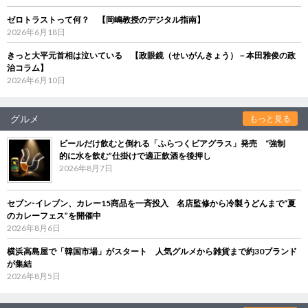
ゼロトラストって何？ 【岡嶋教授のデジタル指南】
2026年6月18日
きっと大平元首相は泣いている 【政眼鏡（せいがんきょう）－本田雅俊の政
治コラム】
2026年6月10日
グルメ
もっと見る
ビールだけ飲むと倒れる「ふらつくビアグラス」発売 “強制
的に水を飲む”仕掛けで適正飲酒を後押し
2026年8月7日
セブン‐イレブン、カレー15商品を一斉投入 名店監修から冷製うどんまで“夏
のカレーフェス”を開催中
2026年8月6日
横浜高島屋で「韓国市場」がスタート 人気グルメから雑貨まで約30ブランド
が集結
2026年8月5日