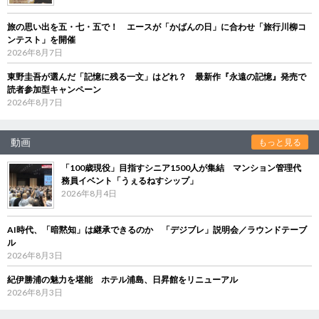
旅の思い出を五・七・五で！ エースが「かばんの日」に合わせ「旅行川柳コ
ンテスト」を開催
2026年8月7日
東野圭吾が選んだ「記憶に残る一文」はどれ？ 最新作『永遠の記憶』発売で
読者参加型キャンペーン
2026年8月7日
動画
もっと見る
「100歳現役」目指すシニア1500人が集結 マンション管理代
務員イベント「うぇるねすシップ」
2026年8月4日
AI時代、「暗黙知」は継承できるのか 「デジブレ」説明会／ラウンドテーブ
ル
2026年8月3日
紀伊勝浦の魅力を堪能 ホテル浦島、日昇館をリニューアル
2026年8月3日