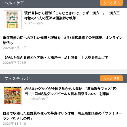
ヘルスケア
もっと見る
現代書林から新刊『こんなときには、まず、漢方！』 漢方三
考塾の15人の医師や薬剤師が執筆
2026年8月5日
重症筋無力症への正しい知識と理解を 8月8日広島市で公開講座、オンライン
配信も
2026年7月31日
【がんを生きる緩和ケア医・大橋洋平「足し算命」】天空を見上げて
2026年7月28日
フェスティバル
もっと見る
絶品屋台グルメが全国各地から大集結 “庶民派食フェス”第4
回「川口×絶品グルメビール＆日本酒祭り2026」を開催
2026年4月15日
自分で収穫した秋野菜を使って芋煮作りを体験 埼玉県加須市の「ファミリー
ランドむさしの村」
2025年11月4日