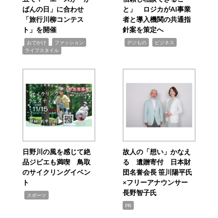
ばんの日」に合わせ
と」 ロジカがAI事業
「旅行川柳コンテス
者と導入機関の共通指
ト」を開催
針案を策定へ
,
,
,
,
,
おでかけ
ファッション
デジもの
ビジネス
ライフスタイル
日野川の風を感じて絶
故人の「想い」かなえ
品ジビエも満喫 鳥取
る 遺贈寄付 日本財
のサイクリングイベン
団名誉会長 笹川陽平氏
ト
×フリーアナウンサー
長野智子氏
,
スポーツ
PR