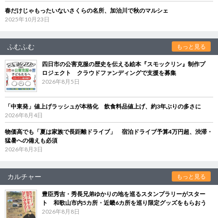
春だけじゃもったいないさくらの名所、加治川で秋のマルシェ
2025年10月23日
ふむふむ
もっと見る
四日市の公害克服の歴史を伝える絵本『スモックリン』制作プ
ロジェクト クラウドファンディングで支援を募集
2026年8月5日
「中東発」値上げラッシュが本格化 飲食料品値上げ、約3年ぶりの多さに
2026年8月4日
物価高でも「夏は家族で長距離ドライブ」 宿泊ドライブ予算4万円超、渋滞・
猛暑への備えも必須
2026年8月3日
カルチャー
もっと見る
豊臣秀吉・秀長兄弟ゆかりの地を巡るスタンプラリーがスター
ト 和歌山市内5カ所・近畿6カ所を巡り限定グッズをもらおう
2026年8月8日