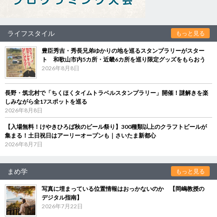
ライフスタイル
もっと見る
豊臣秀吉・秀長兄弟ゆかりの地を巡るスタンプラリーがスター
ト 和歌山市内5カ所・近畿6カ所を巡り限定グッズをもらおう
2026年8月8日
長野・筑北村で「ちくほくタイムトラベルスタンプラリー」開催！謎解きを楽
しみながら全17スポットを巡る
2026年8月8日
【入場無料！けやきひろば秋のビール祭り】300種類以上のクラフトビールが
集まる！土日祝日はアーリーオープンも｜さいたま新都心
2026年8月7日
まめ学
もっと見る
写真に埋まっている位置情報はおっかないのか 【岡嶋教授の
デジタル指南】
2026年7月22日