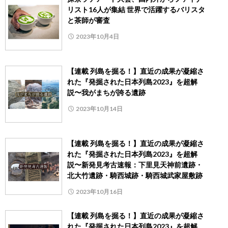
リスト16人が集結 世界で活躍するバリスタ
と茶師が審査
2023年10月4日
【連載 列島を掘る！】直近の成果が凝縮さ
れた『発掘された日本列島2023』を超解
説〜我がまちが誇る遺跡
2023年10月14日
【連載 列島を掘る！】直近の成果が凝縮さ
れた『発掘された日本列島2023』を超解
説〜新発見考古速報：下里見天神前遺跡・
北大竹遺跡・騎西城跡・騎西城武家屋敷跡
2023年10月16日
【連載 列島を掘る！】直近の成果が凝縮さ
れた『発掘された日本列島2023』を超解