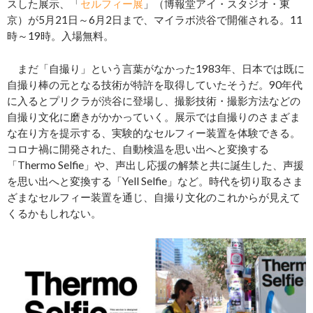
スした展示、「
セルフィー展
」（博報堂アイ・スタジオ・東
京）が5月21日～6月2日まで、マイラボ渋谷で開催される。11
時～19時。入場無料。
まだ「自撮り」という言葉がなかった1983年、日本では既に
自撮り棒の元となる技術が特許を取得していたそうだ。90年代
に入るとプリクラが渋谷に登場し、撮影技術・撮影方法などの
自撮り文化に磨きがかかっていく。展示では自撮りのさまざま
な在り方を提示する、実験的なセルフィー装置を体験できる。
コロナ禍に開発された、自動検温を思い出へと変換する
「Thermo Selfie」や、声出し応援の解禁と共に誕生した、声援
を思い出へと変換する「Yell Selfie」など。時代を切り取るさま
ざまなセルフィー装置を通じ、自撮り文化のこれからが見えて
くるかもしれない。