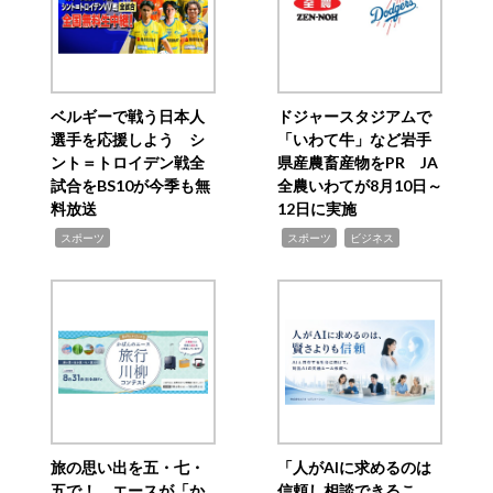
ベルギーで戦う日本人
ドジャースタジアムで
選手を応援しよう シ
「いわて牛」など岩手
ント＝トロイデン戦全
県産農畜産物をPR JA
試合をBS10が今季も無
全農いわてが8月10日～
料放送
12日に実施
,
,
,
スポーツ
スポーツ
ビジネス
旅の思い出を五・七・
「人がAIに求めるのは
五で！ エースが「か
信頼し相談できるこ