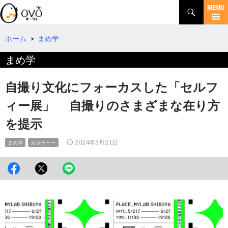
検
索
コ
ン
テ
ホーム
>
まめ学
ン
まめ学
ツ
へ
移
自撮り文化にフォーカスした「セルフ
動
ィー展」 自撮りのさまざまな在り方
を提示
2024年5月21日
まめ学
カルチャー