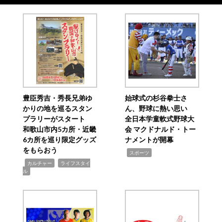
豊臣秀吉・秀長兄弟ゆ
始球式の杉谷拳士さ
かりの地を巡るスタン
ん、野球に熱い思い
プラリーがスタート
全日本学童軟式野球大
和歌山市内5カ所・近畿
会 マクドナルド・トー
6カ所を巡り限定グッズ
ナメントが開幕
をもらおう
,
スポーツ
,
,
カルチャー
ライフスタイ
ル