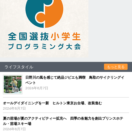
ライフスタイル
もっと見る
日野川の風を感じて絶品ジビエも満喫 鳥取のサイクリングイ
ベント
2026年8月7日
オールデイダイニングを一新 ヒルトン東京お台場、改装進む
2026年8月7日
夏の苗場が夏のアクティビティー拡充へ 四季の各魅力を創出プリンスホテ
ル・苗場スキー場
2026年8月7日