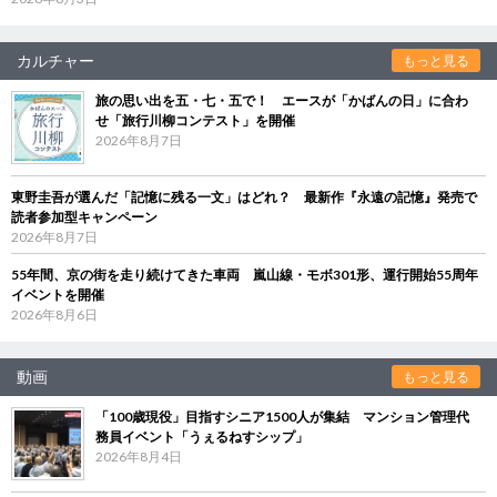
カルチャー
もっと見る
旅の思い出を五・七・五で！ エースが「かばんの日」に合わ
せ「旅行川柳コンテスト」を開催
2026年8月7日
東野圭吾が選んだ「記憶に残る一文」はどれ？ 最新作『永遠の記憶』発売で
読者参加型キャンペーン
2026年8月7日
55年間、京の街を走り続けてきた車両 嵐山線・モボ301形、運行開始55周年
イベントを開催
2026年8月6日
動画
もっと見る
「100歳現役」目指すシニア1500人が集結 マンション管理代
務員イベント「うぇるねすシップ」
2026年8月4日