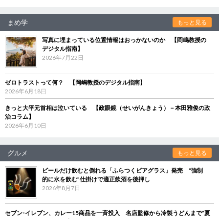
まめ学
もっと見る
写真に埋まっている位置情報はおっかないのか 【岡嶋教授の
デジタル指南】
2026年7月22日
ゼロトラストって何？ 【岡嶋教授のデジタル指南】
2026年6月18日
きっと大平元首相は泣いている 【政眼鏡（せいがんきょう）－本田雅俊の政
治コラム】
2026年6月10日
グルメ
もっと見る
ビールだけ飲むと倒れる「ふらつくビアグラス」発売 “強制
的に水を飲む”仕掛けで適正飲酒を後押し
2026年8月7日
セブン‐イレブン、カレー15商品を一斉投入 名店監修から冷製うどんまで“夏