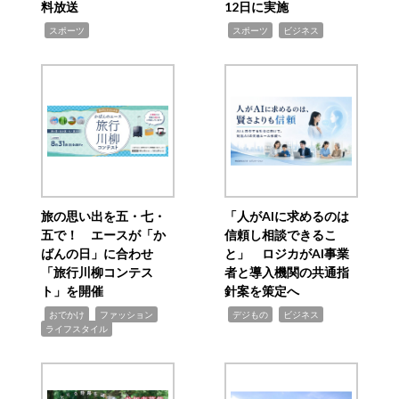
料放送
12日に実施
,
,
,
スポーツ
スポーツ
ビジネス
旅の思い出を五・七・
「人がAIに求めるのは
五で！ エースが「か
信頼し相談できるこ
ばんの日」に合わせ
と」 ロジカがAI事業
「旅行川柳コンテス
者と導入機関の共通指
ト」を開催
針案を策定へ
,
,
,
,
,
おでかけ
ファッション
デジもの
ビジネス
ライフスタイル