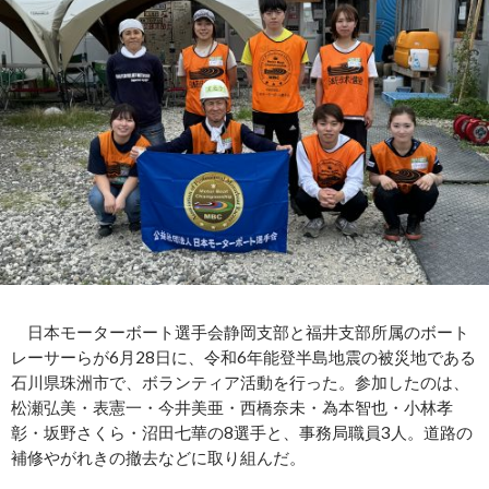
日本モーターボート選手会静岡支部と福井支部所属のボート
レーサーらが6月28日に、令和6年能登半島地震の被災地である
石川県珠洲市で、ボランティア活動を行った。参加したのは、
松瀬弘美・表憲一・今井美亜・西橋奈未・為本智也・小林孝
彰・坂野さくら・沼田七華の8選手と、事務局職員3人。道路の
補修やがれきの撤去などに取り組んだ。