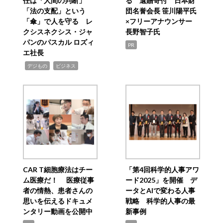
任は「人間の判断」
る 遺贈寄付 日本財
「法の支配」という
団名誉会長 笹川陽平氏
「傘」で人を守る レ
×フリーアナウンサー
クシスネクシス・ジャ
長野智子氏
パンのパスカル ロズィ
PR
エ社長
,
,
デジもの
ビジネス
CAR T細胞療法はチー
「第4回科学的人事アワ
ム医療だ！ 医療従事
ード2025」を開催 デ
者の情熱、患者さんの
ータとAIで変わる人事
思いを伝えるドキュメ
戦略 科学的人事の最
ンタリー動画を公開中
新事例