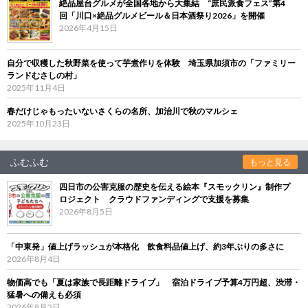
絶品屋台グルメが全国各地から大集結 “庶民派食フェス”第4
回「川口×絶品グルメビール＆日本酒祭り2026」を開催
2026年4月15日
自分で収穫した秋野菜を使って芋煮作りを体験 埼玉県加須市の「ファミリー
ランドむさしの村」
2025年11月4日
春だけじゃもったいないさくらの名所、加治川で秋のマルシェ
2025年10月23日
ふむふむ
もっと見る
四日市の公害克服の歴史を伝える絵本『スモックリン』制作プ
ロジェクト クラウドファンディングで支援を募集
2026年8月5日
「中東発」値上げラッシュが本格化 飲食料品値上げ、約3年ぶりの多さに
2026年8月4日
物価高でも「夏は家族で長距離ドライブ」 宿泊ドライブ予算4万円超、渋滞・
猛暑への備えも必須
2026年8月3日