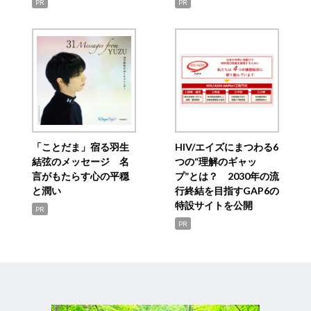
PR
PR
「ことだま」宿る羽生
HIV/エイズにまつわる6
結弦のメッセージ 名
つの“理解のギャッ
言がもたらす心の平穏
プ”とは？ 2030年の流
と潤い
行終結を目指すGAP6の
特設サイトを公開
PR
PR