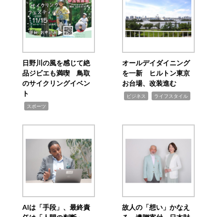
日野川の風を感じて絶
オールデイダイニング
品ジビエも満喫 鳥取
を一新 ヒルトン東京
のサイクリングイベン
お台場、改装進む
ト
,
,
ビジネス
ライフスタイル
,
スポーツ
AIは「手段」、最終責
故人の「想い」かなえ