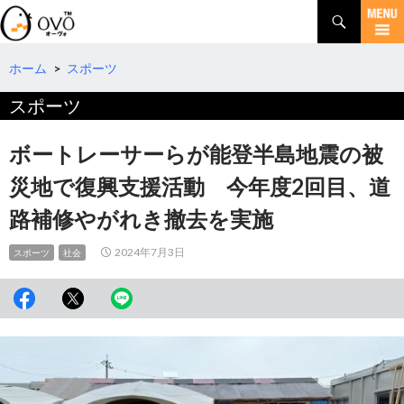
検
索
コ
ン
テ
ホーム
>
スポーツ
ン
スポーツ
ツ
へ
移
ボートレーサーらが能登半島地震の被
動
災地で復興支援活動 今年度2回目、道
路補修やがれき撤去を実施
2024年7月3日
スポーツ
社会