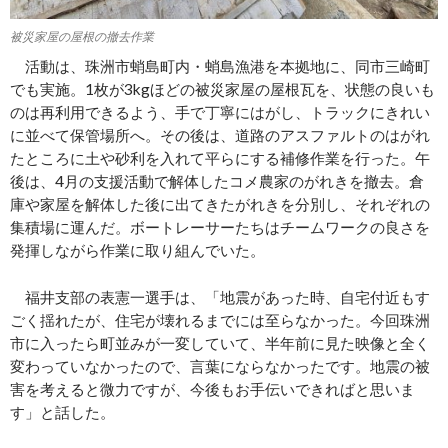
被災家屋の屋根の撤去作業
活動は、珠洲市蛸島町内・蛸島漁港を本拠地に、同市三崎町
でも実施。1枚が3kgほどの被災家屋の屋根瓦を、状態の良いも
のは再利用できるよう、手で丁寧にはがし、トラックにきれい
に並べて保管場所へ。その後は、道路のアスファルトのはがれ
たところに土や砂利を入れて平らにする補修作業を行った。午
後は、4月の支援活動で解体したコメ農家のがれきを撤去。倉
庫や家屋を解体した後に出てきたがれきを分別し、それぞれの
集積場に運んだ。ボートレーサーたちはチームワークの良さを
発揮しながら作業に取り組んでいた。
福井支部の表憲一選手は、「地震があった時、自宅付近もす
ごく揺れたが、住宅が壊れるまでには至らなかった。今回珠洲
市に入ったら町並みが一変していて、半年前に見た映像と全く
変わっていなかったので、言葉にならなかったです。地震の被
害を考えると微力ですが、今後もお手伝いできればと思いま
す」と話した。