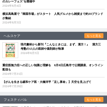
のカレーフェス”を開催中
2026年8月6日
横浜高島屋で「韓国市場」がスタート 人気グルメから雑貨まで約30ブランド
が集結
2026年8月5日
ヘルスケア
もっと見る
現代書林から新刊『こんなときには、まず、漢方！』 漢方三
考塾の15人の医師や薬剤師が執筆
2026年8月5日
重症筋無力症への正しい知識と理解を 8月8日広島市で公開講座、オンライン
配信も
2026年7月31日
【がんを生きる緩和ケア医・大橋洋平「足し算命」】天空を見上げて
2026年7月28日
フェスティバル
もっと見る