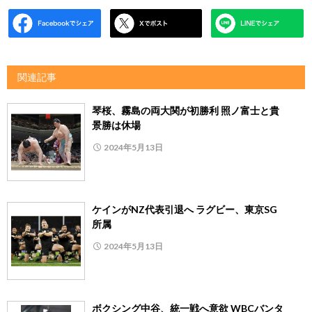
関連記事
琴桜、霧島の両大関が初勝利 照ノ富士と貴
景勝は休場
2024年5月13日
ケインがNZ代表引退へ ラグビー、東京SG
所属
2024年5月13日
ボクシング中谷、統一戦へ意欲 WBCバンタ