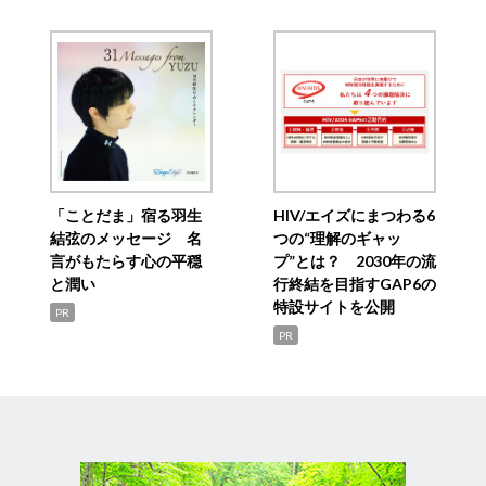
「ことだま」宿る羽生
HIV/エイズにまつわる6
結弦のメッセージ 名
つの“理解のギャッ
言がもたらす心の平穏
プ”とは？ 2030年の流
と潤い
行終結を目指すGAP6の
特設サイトを公開
PR
PR