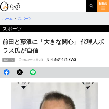
検
索
コ
ン
テ
ホーム
>
スポーツ
ン
スポーツ
ツ
へ
移
前田と藤浪に「大きな関心」 代理人ボ
動
ラス氏が自信
共同通信 47NEWS
2023年11月9日
スポーツ