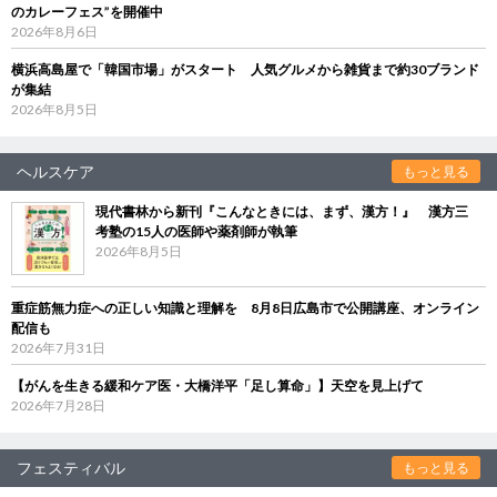
のカレーフェス”を開催中
2026年8月6日
横浜高島屋で「韓国市場」がスタート 人気グルメから雑貨まで約30ブランド
が集結
2026年8月5日
ヘルスケア
もっと見る
現代書林から新刊『こんなときには、まず、漢方！』 漢方三
考塾の15人の医師や薬剤師が執筆
2026年8月5日
重症筋無力症への正しい知識と理解を 8月8日広島市で公開講座、オンライン
配信も
2026年7月31日
【がんを生きる緩和ケア医・大橋洋平「足し算命」】天空を見上げて
2026年7月28日
フェスティバル
もっと見る