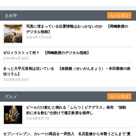
まめ学
もっと見る
写真に埋まっている位置情報はおっかないのか 【岡嶋教授の
デジタル指南】
2026年7月22日
ゼロトラストって何？ 【岡嶋教授のデジタル指南】
2026年6月18日
きっと大平元首相は泣いている 【政眼鏡（せいがんきょう）－本田雅俊の政
治コラム】
2026年6月10日
グルメ
もっと見る
ビールだけ飲むと倒れる「ふらつくビアグラス」発売 “強制
的に水を飲む”仕掛けで適正飲酒を後押し
2026年8月7日
セブン‐イレブン、カレー15商品を一斉投入 名店監修から冷製うどんまで“夏