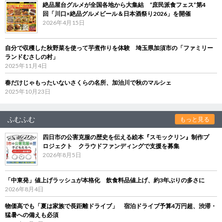
絶品屋台グルメが全国各地から大集結 “庶民派食フェス”第4
回「川口×絶品グルメビール＆日本酒祭り2026」を開催
2026年4月15日
自分で収穫した秋野菜を使って芋煮作りを体験 埼玉県加須市の「ファミリー
ランドむさしの村」
2025年11月4日
春だけじゃもったいないさくらの名所、加治川で秋のマルシェ
2025年10月23日
ふむふむ
もっと見る
四日市の公害克服の歴史を伝える絵本『スモックリン』制作プ
ロジェクト クラウドファンディングで支援を募集
2026年8月5日
「中東発」値上げラッシュが本格化 飲食料品値上げ、約3年ぶりの多さに
2026年8月4日
物価高でも「夏は家族で長距離ドライブ」 宿泊ドライブ予算4万円超、渋滞・
猛暑への備えも必須