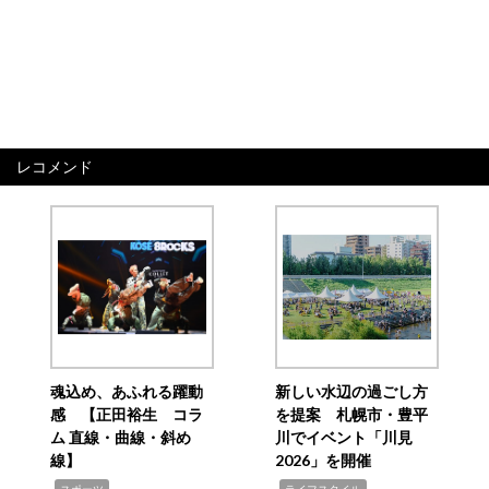
レコメンド
魂込め、あふれる躍動
新しい水辺の過ごし方
感 【正田裕生 コラ
を提案 札幌市・豊平
ム 直線・曲線・斜め
川でイベント「川見
線】
2026」を開催
,
,