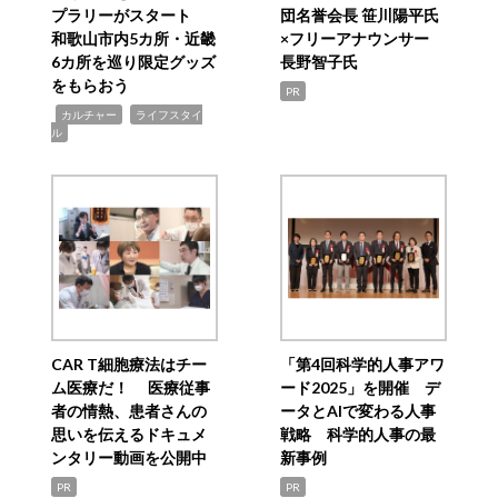
プラリーがスタート
団名誉会長 笹川陽平氏
和歌山市内5カ所・近畿
×フリーアナウンサー
6カ所を巡り限定グッズ
長野智子氏
をもらおう
PR
,
,
カルチャー
ライフスタイ
ル
CAR T細胞療法はチー
「第4回科学的人事アワ
ム医療だ！ 医療従事
ード2025」を開催 デ
者の情熱、患者さんの
ータとAIで変わる人事
思いを伝えるドキュメ
戦略 科学的人事の最
ンタリー動画を公開中
新事例
PR
PR