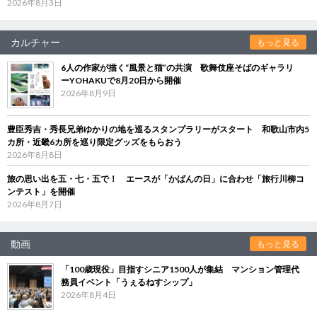
2026年8月3日
カルチャー
もっと見る
6人の作家が描く“風景と猫”の共演 歌舞伎座そばのギャラリ
ーYOHAKUで8月20日から開催
2026年8月9日
豊臣秀吉・秀長兄弟ゆかりの地を巡るスタンプラリーがスタート 和歌山市内5
カ所・近畿6カ所を巡り限定グッズをもらおう
2026年8月8日
旅の思い出を五・七・五で！ エースが「かばんの日」に合わせ「旅行川柳コ
ンテスト」を開催
2026年8月7日
動画
もっと見る
「100歳現役」目指すシニア1500人が集結 マンション管理代
務員イベント「うぇるねすシップ」
2026年8月4日