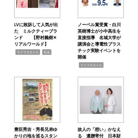
LVに敗訴して人気が出
ノーベル賞受賞・白川
た ミルクティーブラ
英樹博士が小中高生を
ンド 【野村義樹✕
直接指導 名城大学が
リアルワールド】
講演会と導電性プラス
チック実験イベントを
,
,
ライフスタイル
社会
開催
,
ライフスタイル
豊臣秀吉・秀長兄弟ゆ
故人の「想い」かなえ
かりの地を巡るスタン
る 遺贈寄付 日本財