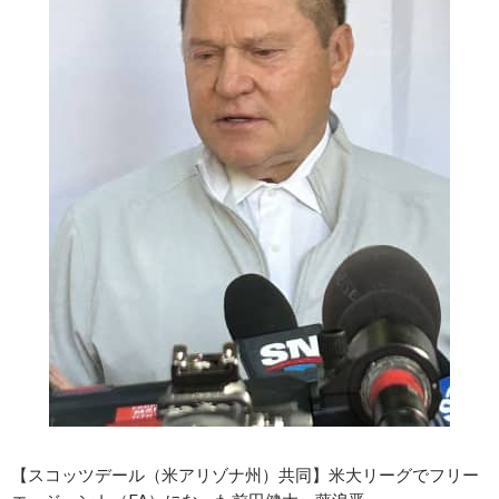
【スコッツデール（米アリゾナ州）共同】米大リーグでフリー