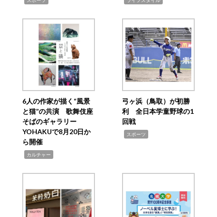
スポーツ
ライフスタイル
6人の作家が描く“風景
弓ヶ浜（鳥取）が初勝
と猫”の共演 歌舞伎座
利 全日本学童野球の1
そばのギャラリー
回戦
YOHAKUで8月20日か
,
スポーツ
ら開催
,
カルチャー