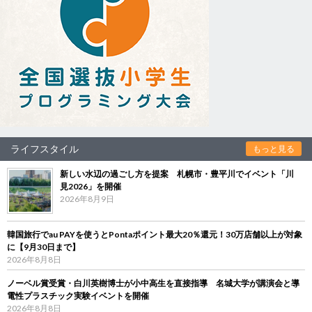
ライフスタイル
もっと見る
新しい水辺の過ごし方を提案 札幌市・豊平川でイベント「川
見2026」を開催
2026年8月9日
韓国旅行でau PAYを使うとPontaポイント最大20％還元！30万店舗以上が対象
に【9月30日まで】
2026年8月8日
ノーベル賞受賞・白川英樹博士が小中高生を直接指導 名城大学が講演会と導
電性プラスチック実験イベントを開催
2026年8月8日