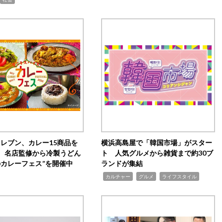
イレブン、カレー15商品を
横浜高島屋で「韓国市場」がスター
 名店監修から冷製うどん
ト 人気グルメから雑貨まで約30ブ
のカレーフェス”を開催中
ランドが集結
,
,
,
カルチャー
グルメ
ライフスタイル