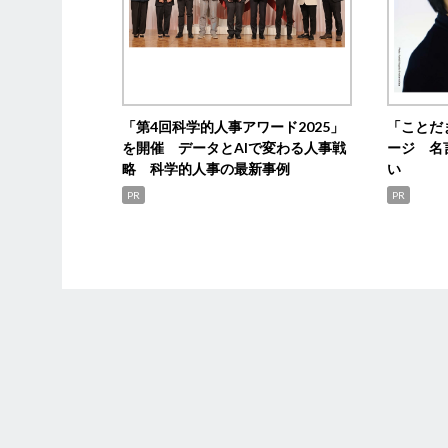
「第4回科学的人事アワード2025」
「ことだ
を開催 データとAIで変わる人事戦
ージ 名
略 科学的人事の最新事例
い
PR
PR