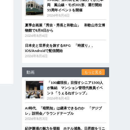
両 嵐山線・モボ301形、運行開始
55周年イベントを開催
2026年8月6日
夏季企画展「秀吉・秀長と和歌山」 和歌山市立博
物館で8月8日から
2026年8月6日
日本史と世界史を旅するRPG 「時渡り」、
iOS/Androidで配信開始
2026年8月6日
動画
もっと見る
「100歳現役」目指すシニア1500人
が集結 マンション管理代務員イベ
ント「うぇるねすシップ」
2026年8月4日
AI時代、「暗黙知」は継承できるのか 「デジブ
レ」説明会／ラウンドテーブル
2026年8月3日
紀伊勝浦の魅力を堪能 ホテル浦島、日昇館をリニ