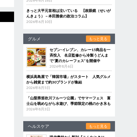
2026年6月18日
きっと大平元首相は泣いている 【政眼鏡（せいが
んきょう）－本田雅俊の政治コラム】
2026年6月10日
グルメ
もっと見る
セブン‐イレブン、カレー15商品を一
斉投入 名店監修から冷製うどんま
で“夏のカレーフェス”を開催中
2026年8月6日
横浜高島屋で「韓国市場」がスタート 人気グルメ
から雑貨まで約30ブランドが集結
2026年8月5日
「山梨県笛吹川フルーツ公園」でサマーフェス 富
士山を眺めながら水遊び、季節限定の桃のかき氷も
2026年8月3日
ヘルスケア
もっと見る