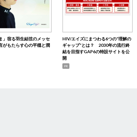
ま」宿る羽生結弦のメッセ
HIV/エイズにまつわる6つの“理解の
言がもたらす心の平穏と潤
ギャップ”とは？ 2030年の流行終
結を目指すGAP6の特設サイトを公
開
PR