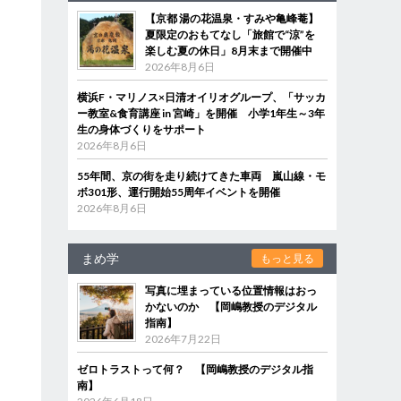
【京都 湯の花温泉・すみや亀峰菴】
夏限定のおもてなし「旅館で“涼”を
楽しむ夏の休日」8月末まで開催中
2026年8月6日
横浜F・マリノス×日清オイリオグループ、「サッカ
ー教室&食育講座 in 宮崎」を開催 小学1年生～3年
生の身体づくりをサポート
2026年8月6日
55年間、京の街を走り続けてきた車両 嵐山線・モ
ボ301形、運行開始55周年イベントを開催
2026年8月6日
まめ学
もっと見る
写真に埋まっている位置情報はおっ
かないのか 【岡嶋教授のデジタル
指南】
2026年7月22日
ゼロトラストって何？ 【岡嶋教授のデジタル指
南】