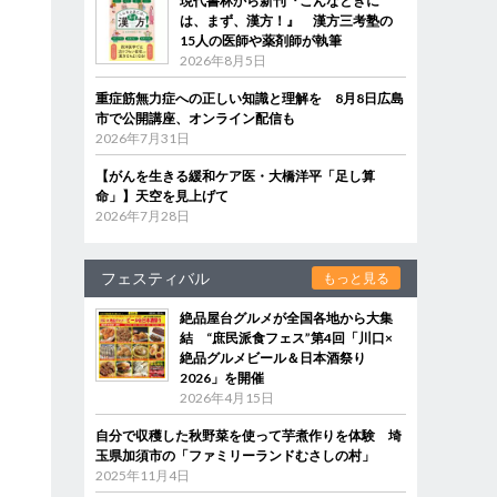
現代書林から新刊『こんなときに
は、まず、漢方！』 漢方三考塾の
15人の医師や薬剤師が執筆
2026年8月5日
重症筋無力症への正しい知識と理解を 8月8日広島
市で公開講座、オンライン配信も
2026年7月31日
【がんを生きる緩和ケア医・大橋洋平「足し算
命」】天空を見上げて
2026年7月28日
フェスティバル
もっと見る
絶品屋台グルメが全国各地から大集
結 “庶民派食フェス”第4回「川口×
絶品グルメビール＆日本酒祭り
2026」を開催
2026年4月15日
自分で収穫した秋野菜を使って芋煮作りを体験 埼
玉県加須市の「ファミリーランドむさしの村」
2025年11月4日