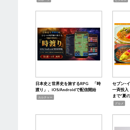
日本史と世界史を旅するRPG 「時
セブン‐
渡り」、iOS/Androidで配信開始
一斉投入
まで“夏
,
カルチャー
,
グルメ