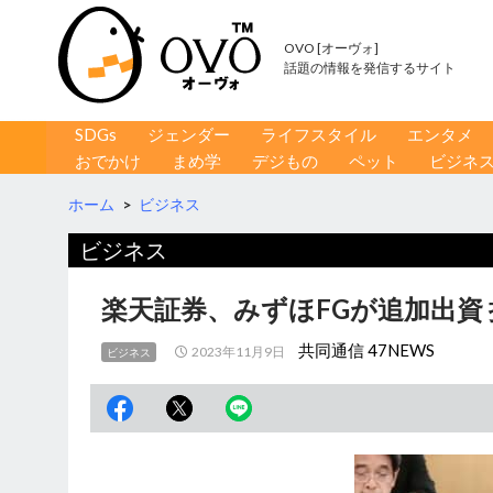
OVO [オーヴォ]
話題の情報を発信するサイト
コンテンツへ移動
検
SDGs
ジェンダー
ライフスタイル
エンタメ
索
おでかけ
まめ学
デジもの
ペット
ビジネ
ホーム
>
ビジネス
ビジネス
楽天証券、みずほFGが追加出資
共同通信 47NEWS
2023年11月9日
ビジネス