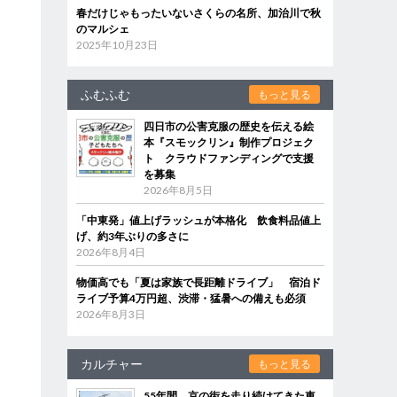
春だけじゃもったいないさくらの名所、加治川で秋
のマルシェ
2025年10月23日
ふむふむ
もっと見る
四日市の公害克服の歴史を伝える絵
本『スモックリン』制作プロジェク
ト クラウドファンディングで支援
を募集
2026年8月5日
「中東発」値上げラッシュが本格化 飲食料品値上
げ、約3年ぶりの多さに
2026年8月4日
物価高でも「夏は家族で長距離ドライブ」 宿泊ド
ライブ予算4万円超、渋滞・猛暑への備えも必須
2026年8月3日
カルチャー
もっと見る
55年間、京の街を走り続けてきた車