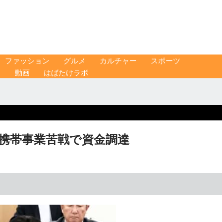
ファッション
グルメ
カルチャー
スポーツ
ス
動画
はばたけラボ
 携帯事業苦戦で資金調達