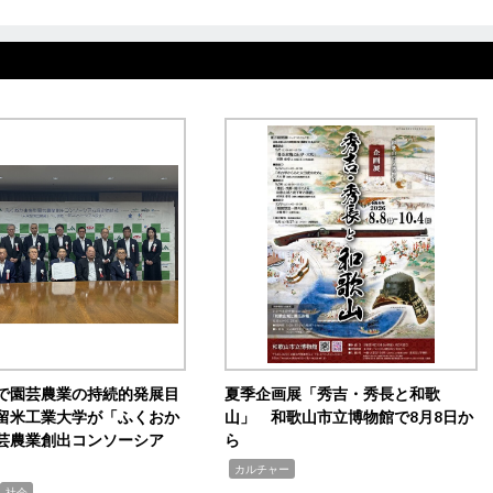
で園芸農業の持続的発展目
夏季企画展「秀吉・秀長と和歌
留米工業大学が「ふくおか
山」 和歌山市立博物館で8月8日か
芸農業創出コンソーシア
ら
,
カルチャー
社会