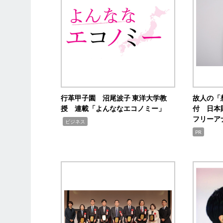
行革甲子園 沼尾波子 東洋大学教
故人の「
授 連載「よんななエコノミー」
付 日本
フリーア
,
ビジネス
PR