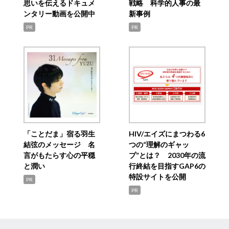
思いを伝えるドキュメ
戦略 科学的人事の最
ンタリー動画を公開中
新事例
PR
PR
「ことだま」宿る羽生
HIV/エイズにまつわる6
結弦のメッセージ 名
つの“理解のギャッ
言がもたらす心の平穏
プ”とは？ 2030年の流
と潤い
行終結を目指すGAP6の
特設サイトを公開
PR
PR