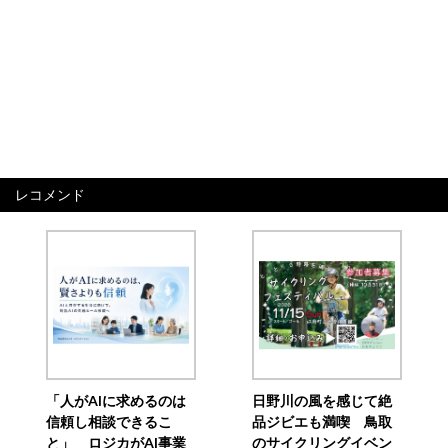
レコメンド
「人がAIに求めるのは
日野川の風を感じて絶
信頼し相談できるこ
品ジビエも満喫 鳥取
と」 ロジカがAI事業
のサイクリングイベン