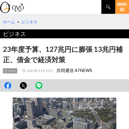
検
索
コ
ン
テ
ホーム
>
ビジネス
ン
ビジネス
ツ
へ
移
23年度予算、127兆円に膨張 13兆円補
動
正、借金で経済対策
共同通信 47NEWS
2023年11月10日
ビジネス