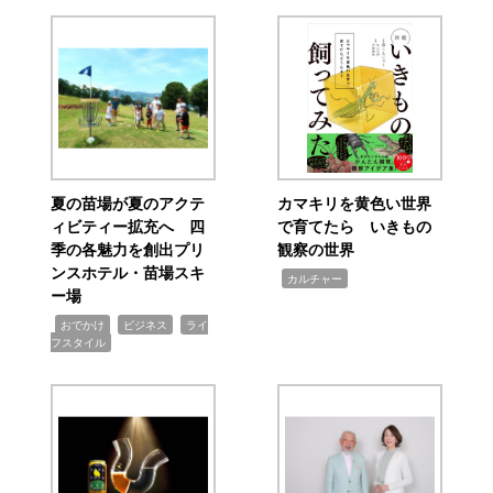
夏の苗場が夏のアクテ
カマキリを黄色い世界
ィビティー拡充へ 四
で育てたら いきもの
季の各魅力を創出プリ
観察の世界
ンスホテル・苗場スキ
,
カルチャー
ー場
,
,
,
おでかけ
ビジネス
ライ
フスタイル