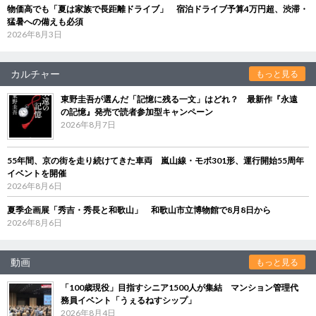
物価高でも「夏は家族で長距離ドライブ」 宿泊ドライブ予算4万円超、渋滞・
猛暑への備えも必須
2026年8月3日
カルチャー
もっと見る
東野圭吾が選んだ「記憶に残る一文」はどれ？ 最新作『永遠
の記憶』発売で読者参加型キャンペーン
2026年8月7日
55年間、京の街を走り続けてきた車両 嵐山線・モボ301形、運行開始55周年
イベントを開催
2026年8月6日
夏季企画展「秀吉・秀長と和歌山」 和歌山市立博物館で8月8日から
2026年8月6日
動画
もっと見る
「100歳現役」目指すシニア1500人が集結 マンション管理代
務員イベント「うぇるねすシップ」
2026年8月4日