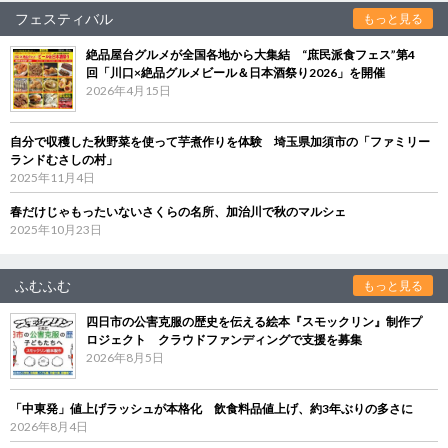
フェスティバル
もっと見る
絶品屋台グルメが全国各地から大集結 “庶民派食フェス”第4
回「川口×絶品グルメビール＆日本酒祭り2026」を開催
2026年4月15日
自分で収穫した秋野菜を使って芋煮作りを体験 埼玉県加須市の「ファミリー
ランドむさしの村」
2025年11月4日
春だけじゃもったいないさくらの名所、加治川で秋のマルシェ
2025年10月23日
ふむふむ
もっと見る
四日市の公害克服の歴史を伝える絵本『スモックリン』制作プ
ロジェクト クラウドファンディングで支援を募集
2026年8月5日
「中東発」値上げラッシュが本格化 飲食料品値上げ、約3年ぶりの多さに
2026年8月4日