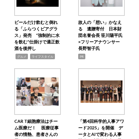
ビールだけ飲むと倒れ
故人の「想い」かなえ
る「ふらつくビアグラ
る 遺贈寄付 日本財
ス」発売 “強制的に水
団名誉会長 笹川陽平氏
を飲む”仕掛けで適正飲
×フリーアナウンサー
酒を後押し
長野智子氏
,
,
グルメ
ライフスタイル
PR
CAR T細胞療法はチー
「第4回科学的人事アワ
ム医療だ！ 医療従事
ード2025」を開催 デ
者の情熱、患者さんの
ータとAIで変わる人事