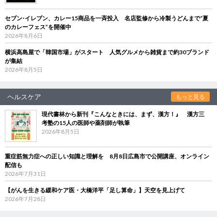
セブン‐イレブン、カレー15商品を一斉投入 名店監修から冷製うどんまで“夏
のカレーフェス”を開催中
2026年8月6日
横浜高島屋で「韓国市場」がスタート 人気グルメから雑貨まで約30ブランド
が集結
2026年8月5日
ヘルスケア
もっと見る
現代書林から新刊『こんなときには、まず、漢方！』 漢方三
考塾の15人の医師や薬剤師が執筆
2026年8月5日
重症筋無力症への正しい知識と理解を 8月8日広島市で公開講座、オンライン
配信も
2026年7月31日
【がんを生きる緩和ケア医・大橋洋平「足し算命」】天空を見上げて
2026年7月28日