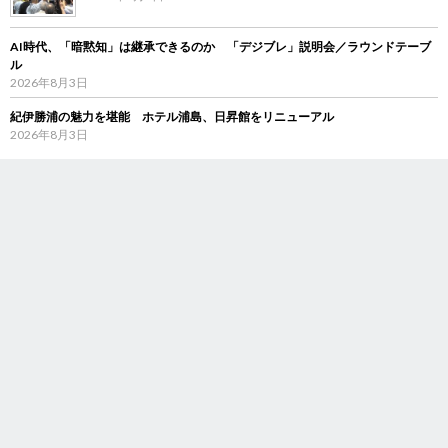
AI時代、「暗黙知」は継承できるのか 「デジブレ」説明会／ラウンドテーブ
ル
2026年8月3日
紀伊勝浦の魅力を堪能 ホテル浦島、日昇館をリニューアル
2026年8月3日