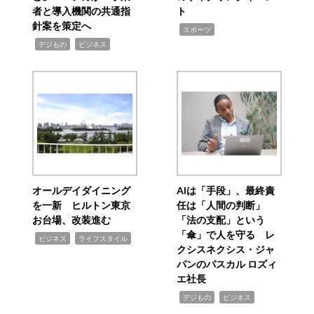
者と導入機関の共通指
ト
針案を策定へ
,
スポーツ
,
,
デジもの
ビジネス
オールデイダイニング
AIは「手段」、最終責
を一新 ヒルトン東京
任は「人間の判断」
お台場、改装進む
「法の支配」という
「傘」で人を守る レ
,
,
ビジネス
ライフスタイル
クシスネクシス・ジャ
パンのパスカル ロズィ
エ社長
,
,
デジもの
ビジネス