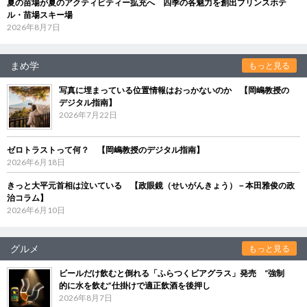
夏の苗場が夏のアクティビティー拡充へ 四季の各魅力を創出プリンスホテ
ル・苗場スキー場
2026年8月7日
まめ学
もっと見る
写真に埋まっている位置情報はおっかないのか 【岡嶋教授の
デジタル指南】
2026年7月22日
ゼロトラストって何？ 【岡嶋教授のデジタル指南】
2026年6月18日
きっと大平元首相は泣いている 【政眼鏡（せいがんきょう）－本田雅俊の政
治コラム】
2026年6月10日
グルメ
もっと見る
ビールだけ飲むと倒れる「ふらつくビアグラス」発売 “強制
的に水を飲む”仕掛けで適正飲酒を後押し
2026年8月7日