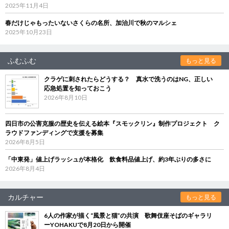
2025年11月4日
春だけじゃもったいないさくらの名所、加治川で秋のマルシェ
2025年10月23日
ふむふむ
もっと見る
クラゲに刺されたらどうする？ 真水で洗うのはNG、正しい
応急処置を知っておこう
2026年8月10日
四日市の公害克服の歴史を伝える絵本『スモックリン』制作プロジェクト ク
ラウドファンディングで支援を募集
2026年8月5日
「中東発」値上げラッシュが本格化 飲食料品値上げ、約3年ぶりの多さに
2026年8月4日
カルチャー
もっと見る
6人の作家が描く“風景と猫”の共演 歌舞伎座そばのギャラリ
ーYOHAKUで8月20日から開催