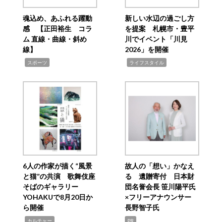
魂込め、あふれる躍動
新しい水辺の過ごし方
感 【正田裕生 コラ
を提案 札幌市・豊平
ム 直線・曲線・斜め
川でイベント「川見
線】
2026」を開催
,
,
スポーツ
ライフスタイル
6人の作家が描く“風景
故人の「想い」かなえ
と猫”の共演 歌舞伎座
る 遺贈寄付 日本財
そばのギャラリー
団名誉会長 笹川陽平氏
YOHAKUで8月20日か
×フリーアナウンサー
ら開催
長野智子氏
,
カルチャー
PR