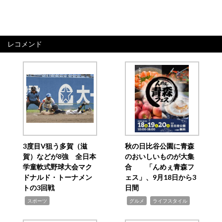
レコメンド
3度目V狙う多賀（滋
秋の日比谷公園に青森
賀）などが8強 全日本
のおいしいものが大集
学童軟式野球大会マク
合 「んめぇ青森フ
ドナルド・トーナメン
ェス」、9月18日から3
トの3回戦
日間
,
,
,
スポーツ
グルメ
ライフスタイル