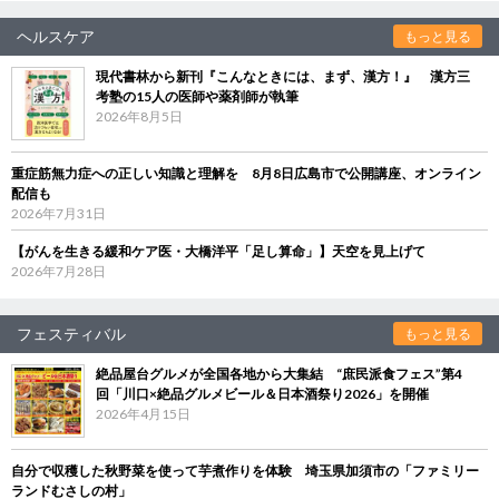
ヘルスケア
もっと見る
現代書林から新刊『こんなときには、まず、漢方！』 漢方三
考塾の15人の医師や薬剤師が執筆
2026年8月5日
重症筋無力症への正しい知識と理解を 8月8日広島市で公開講座、オンライン
配信も
2026年7月31日
【がんを生きる緩和ケア医・大橋洋平「足し算命」】天空を見上げて
2026年7月28日
フェスティバル
もっと見る
絶品屋台グルメが全国各地から大集結 “庶民派食フェス”第4
回「川口×絶品グルメビール＆日本酒祭り2026」を開催
2026年4月15日
自分で収穫した秋野菜を使って芋煮作りを体験 埼玉県加須市の「ファミリー
ランドむさしの村」