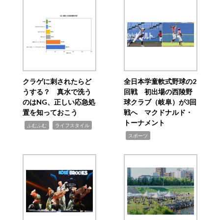
クラゲに刺されたらど
全日本学童軟式野球の2
うする？ 真水で洗う
回戦 初出場の西陵野
のはNG、正しい応急処
球クラブ（岐阜）が3回
置を知っておこう
戦へ マクドナルド・
トーナメント
,
,
ふむふむ
ライフスタイル
,
スポーツ