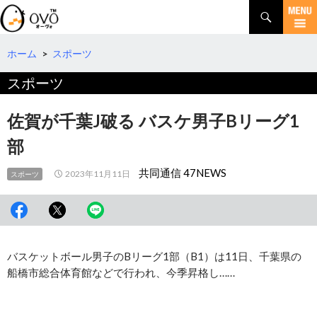
検
索
コ
ン
テ
ホーム
>
スポーツ
ン
スポーツ
ツ
へ
移
佐賀が千葉J破る バスケ男子Bリーグ1
動
部
共同通信 47NEWS
2023年11月11日
スポーツ
バスケットボール男子のBリーグ1部（B1）は11日、千葉県の
船橋市総合体育館などで行われ、今季昇格し……