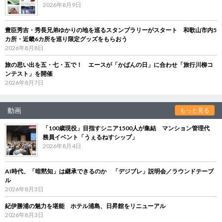
2026年8月9日
豊臣秀吉・秀長兄弟ゆかりの地を巡るスタンプラリーがスタート 和歌山市内5
カ所・近畿6カ所を巡り限定グッズをもらおう
2026年8月8日
旅の思い出を五・七・五で！ エースが「かばんの日」に合わせ「旅行川柳コ
ンテスト」を開催
2026年8月7日
動画
もっと見る
「100歳現役」目指すシニア1500人が集結 マンション管理代
務員イベント「うぇるねすシップ」
2026年8月4日
AI時代、「暗黙知」は継承できるのか 「デジブレ」説明会／ラウンドテーブ
ル
2026年8月3日
紀伊勝浦の魅力を堪能 ホテル浦島、日昇館をリニューアル
2026年8月3日