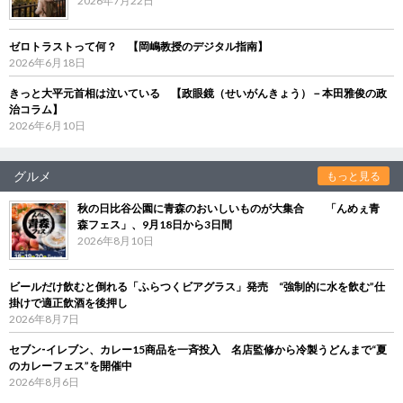
2026年7月22日
ゼロトラストって何？ 【岡嶋教授のデジタル指南】
2026年6月18日
きっと大平元首相は泣いている 【政眼鏡（せいがんきょう）－本田雅俊の政
治コラム】
2026年6月10日
グルメ
もっと見る
秋の日比谷公園に青森のおいしいものが大集合 「んめぇ青
森フェス」、9月18日から3日間
2026年8月10日
ビールだけ飲むと倒れる「ふらつくビアグラス」発売 “強制的に水を飲む”仕
掛けで適正飲酒を後押し
2026年8月7日
セブン‐イレブン、カレー15商品を一斉投入 名店監修から冷製うどんまで“夏
のカレーフェス”を開催中
2026年8月6日