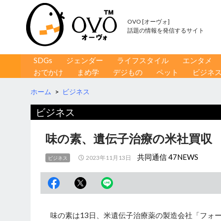
OVO [オーヴォ]
話題の情報を発信するサイト
コンテンツへ移動
検
SDGs
ジェンダー
ライフスタイル
エンタメ
索
おでかけ
まめ学
デジもの
ペット
ビジネ
ホーム
>
ビジネス
ビジネス
味の素、遺伝子治療の米社買収
共同通信 47NEWS
2023年11月13日
ビジネス
味の素は13日、米遺伝子治療薬の製造会社「フォー