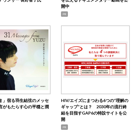
開中
PR
ま」宿る羽生結弦のメッセ
HIV/エイズにまつわる6つの“理解の
言がもたらす心の平穏と潤
ギャップ”とは？ 2030年の流行終
結を目指すGAP6の特設サイトを公
開
PR