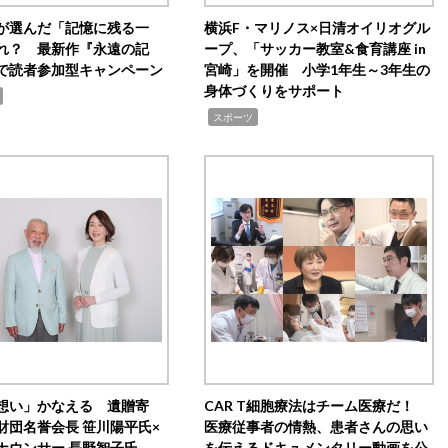
が選んだ「記憶に残る一
横浜F・マリノス×日清オイリオグル
れ？ 最新作『永遠の記
ープ、「サッカー教室&食育講座 in
で読者参加型キャンペーン
宮崎」を開催 小学1年生～3年生の
身体づくりをサポート
,
スポーツ
想い」かなえる 遺贈寄
CAR T細胞療法はチーム医療だ！
財団名誉会長 笹川陽平氏×
医療従事者の情熱、患者さんの思い
ナウンサー 長野智子氏
を伝えるドキュメンタリー動画を公