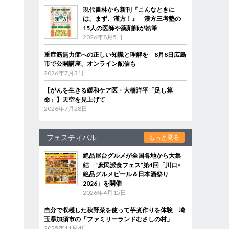
現代書林から新刊『こんなときに
は、まず、漢方！』 漢方三考塾の
15人の医師や薬剤師が執筆
2026年8月5日
重症筋無力症への正しい知識と理解を 8月8日広島
市で公開講座、オンライン配信も
2026年7月31日
【がんを生きる緩和ケア医・大橋洋平「足し算
命」】天空を見上げて
2026年7月28日
フェスティバル
もっと見る
絶品屋台グルメが全国各地から大集
結 “庶民派食フェス”第4回「川口×
絶品グルメビール＆日本酒祭り
2026」を開催
2026年4月15日
自分で収穫した秋野菜を使って芋煮作りを体験 埼
玉県加須市の「ファミリーランドむさしの村」
2025年11月4日