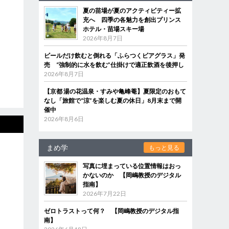
夏の苗場が夏のアクティビティー拡
充へ 四季の各魅力を創出プリンス
ホテル・苗場スキー場
2026年8月7日
ビールだけ飲むと倒れる「ふらつくビアグラス」発
売 “強制的に水を飲む”仕掛けで適正飲酒を後押し
2026年8月7日
【京都 湯の花温泉・すみや亀峰菴】夏限定のおもて
なし「旅館で“涼”を楽しむ夏の休日」8月末まで開
催中
2026年8月6日
まめ学
もっと見る
写真に埋まっている位置情報はおっ
かないのか 【岡嶋教授のデジタル
指南】
2026年7月22日
ゼロトラストって何？ 【岡嶋教授のデジタル指
南】