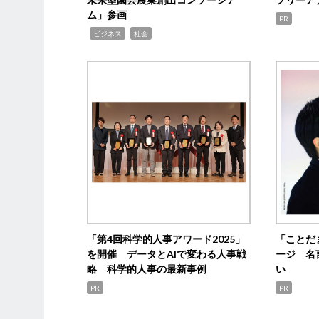
ム」参画
PR
,
,
ビジネス
社会
「第4回科学的人事アワード2025」
「ことだ
を開催 データとAIで変わる人事戦
ージ 名
略 科学的人事の最新事例
い
PR
PR