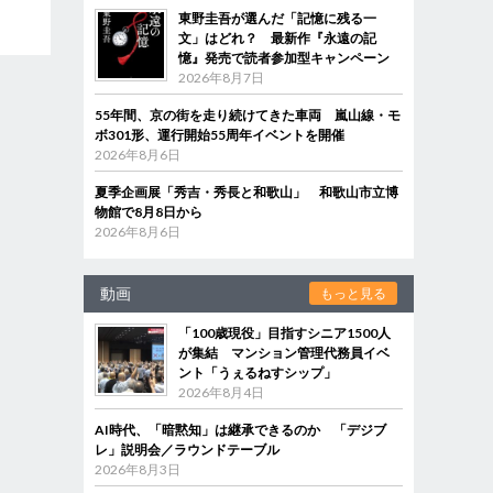
東野圭吾が選んだ「記憶に残る一
文」はどれ？ 最新作『永遠の記
憶』発売で読者参加型キャンペーン
2026年8月7日
55年間、京の街を走り続けてきた車両 嵐山線・モ
ボ301形、運行開始55周年イベントを開催
2026年8月6日
夏季企画展「秀吉・秀長と和歌山」 和歌山市立博
物館で8月8日から
2026年8月6日
動画
もっと見る
「100歳現役」目指すシニア1500人
が集結 マンション管理代務員イベ
ント「うぇるねすシップ」
2026年8月4日
AI時代、「暗黙知」は継承できるのか 「デジブ
レ」説明会／ラウンドテーブル
2026年8月3日