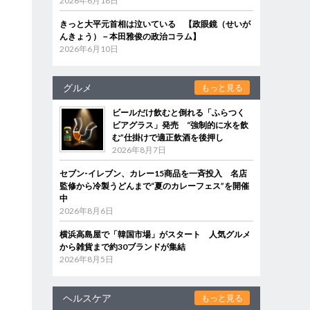
2026年6月18日
きっと大平元首相は泣いている 【政眼鏡（せいが
んきょう）－本田雅俊の政治コラム】
2026年6月10日
グルメ
もっと見る
ビールだけ飲むと倒れる「ふらつく
ビアグラス」発売 “強制的に水を飲
む”仕掛けで適正飲酒を後押し
2026年8月7日
セブン‐イレブン、カレー15商品を一斉投入 名店
監修から冷製うどんまで“夏のカレーフェス”を開催
中
2026年8月6日
横浜高島屋で「韓国市場」がスタート 人気グルメ
から雑貨まで約30ブランドが集結
2026年8月5日
ヘルスケア
もっと見る