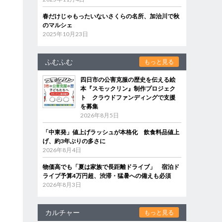
春だけじゃもったいないさくらの名所、加治川で秋
のマルシェ
2025年10月23日
ふむふむ
もっと見る
四日市の公害克服の歴史を伝える絵
本『スモックリン』制作プロジェク
ト クラウドファンディングで支援
を募集
2026年8月5日
「中東発」値上げラッシュが本格化 飲食料品値上
げ、約3年ぶりの多さに
2026年8月4日
物価高でも「夏は家族で長距離ドライブ」 宿泊ド
ライブ予算4万円超、渋滞・猛暑への備えも必須
2026年8月3日
カルチャー
もっと見る