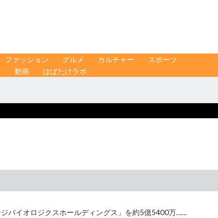
ファッション
グルメ
カルチャー
スポーツ
ス
動画
はばたけラボ
ジバイオロジクスホールディングス」を約5億5400万……