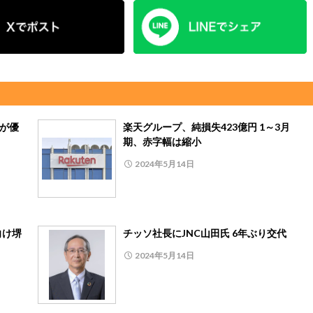
文が優
楽天グループ、純損失423億円 1～3月
期、赤字幅は縮小
2024年5月14日
向け堺
チッソ社長にJNC山田氏 6年ぶり交代
2024年5月14日