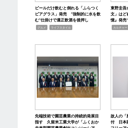
ビールだけ飲むと倒れる「ふらつく
東野圭吾
ビアグラス」発売 “強制的に水を飲
文」はど
む”仕掛けで適正飲酒を後押し
憶』発売
,
,
,
グルメ
ライフスタイル
カルチャー
先端技術で園芸農業の持続的発展目
故人の「
指す 久留米工業大学が「ふくおか
付 日本
未来型園芸農業創出コンソーシア
フリーア