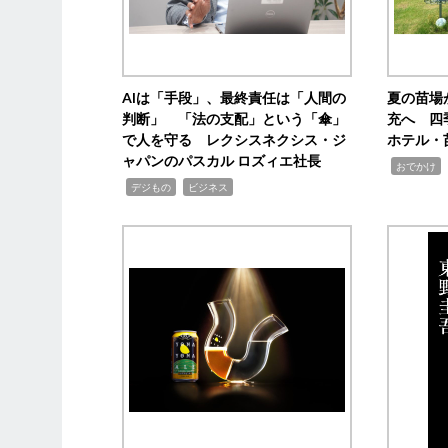
AIは「手段」、最終責任は「人間の
夏の苗場
判断」 「法の支配」という「傘」
充へ 四
で人を守る レクシスネクシス・ジ
ホテル・
ャパンのパスカル ロズィエ社長
,
,
おでかけ
,
,
デジもの
ビジネス