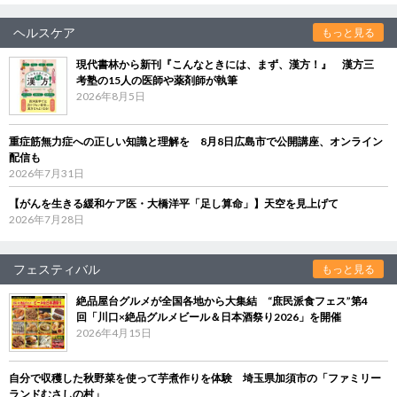
ヘルスケア
もっと見る
現代書林から新刊『こんなときには、まず、漢方！』 漢方三
考塾の15人の医師や薬剤師が執筆
2026年8月5日
重症筋無力症への正しい知識と理解を 8月8日広島市で公開講座、オンライン
配信も
2026年7月31日
【がんを生きる緩和ケア医・大橋洋平「足し算命」】天空を見上げて
2026年7月28日
フェスティバル
もっと見る
絶品屋台グルメが全国各地から大集結 “庶民派食フェス”第4
回「川口×絶品グルメビール＆日本酒祭り2026」を開催
2026年4月15日
自分で収穫した秋野菜を使って芋煮作りを体験 埼玉県加須市の「ファミリー
ランドむさしの村」