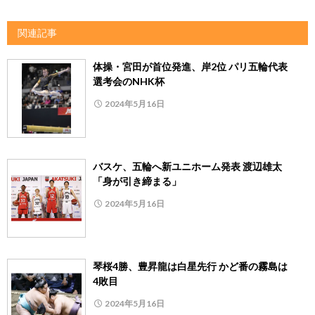
関連記事
体操・宮田が首位発進、岸2位 パリ五輪代表
選考会のNHK杯
2024年5月16日
バスケ、五輪へ新ユニホーム発表 渡辺雄太
「身が引き締まる」
2024年5月16日
琴桜4勝、豊昇龍は白星先行 かど番の霧島は
4敗目
2024年5月16日