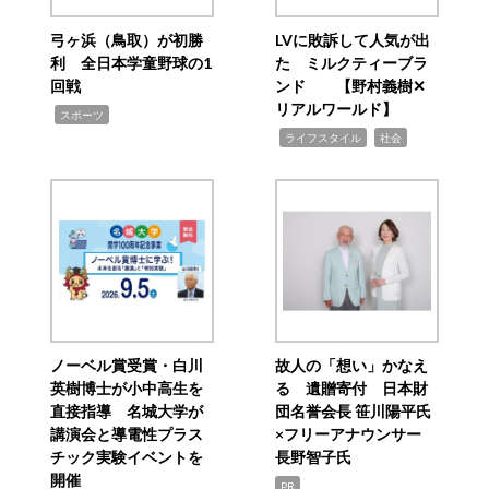
弓ヶ浜（鳥取）が初勝
LVに敗訴して人気が出
利 全日本学童野球の1
た ミルクティーブラ
回戦
ンド 【野村義樹✕
リアルワールド】
,
スポーツ
,
,
ライフスタイル
社会
ノーベル賞受賞・白川
故人の「想い」かなえ
英樹博士が小中高生を
る 遺贈寄付 日本財
直接指導 名城大学が
団名誉会長 笹川陽平氏
講演会と導電性プラス
×フリーアナウンサー
チック実験イベントを
長野智子氏
開催
PR