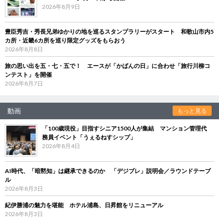
2026年8月9日
豊臣秀吉・秀長兄弟ゆかりの地を巡るスタンプラリーがスタート 和歌山市内5
カ所・近畿6カ所を巡り限定グッズをもらおう
2026年8月8日
旅の思い出を五・七・五で！ エースが「かばんの日」に合わせ「旅行川柳コ
ンテスト」を開催
2026年8月7日
動画
もっと見る
「100歳現役」目指すシニア1500人が集結 マンション管理代
務員イベント「うぇるねすシップ」
2026年8月4日
AI時代、「暗黙知」は継承できるのか 「デジブレ」説明会／ラウンドテーブ
ル
2026年8月3日
紀伊勝浦の魅力を堪能 ホテル浦島、日昇館をリニューアル
2026年8月3日