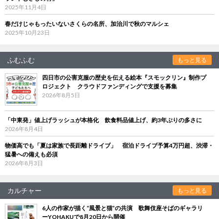
2025年11月4日
春だけじゃもったいないさくらの名所、加治川で秋のマルシェ
2025年10月23日
ふむふむ
もっと見る
四日市の公害克服の歴史を伝える絵本『スモックリン』制作プ
ロジェクト クラウドファンディングで支援を募集
2026年8月5日
「中東発」値上げラッシュが本格化 飲食料品値上げ、約3年ぶりの多さに
2026年8月4日
物価高でも「夏は家族で長距離ドライブ」 宿泊ドライブ予算4万円超、渋滞・
猛暑への備えも必須
2026年8月3日
カルチャー
もっと見る
6人の作家が描く“風景と猫”の共演 歌舞伎座そばのギャラリ
ーYOHAKUで8月20日から開催