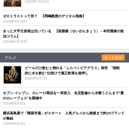
2026年7月22日
ゼロトラストって何？ 【岡嶋教授のデジタル指南】
2026年6月18日
きっと大平元首相は泣いている 【政眼鏡（せいがんきょう）－本田雅俊の政
治コラム】
2026年6月10日
グルメ
もっと見る
ビールだけ飲むと倒れる「ふらつくビアグラス」発売 “強制
的に水を飲む”仕掛けで適正飲酒を後押し
2026年8月7日
セブン‐イレブン、カレー15商品を一斉投入 名店監修から冷製うどんまで“夏
のカレーフェス”を開催中
2026年8月6日
横浜高島屋で「韓国市場」がスタート 人気グルメから雑貨まで約30ブランド
が集結
2026年8月5日