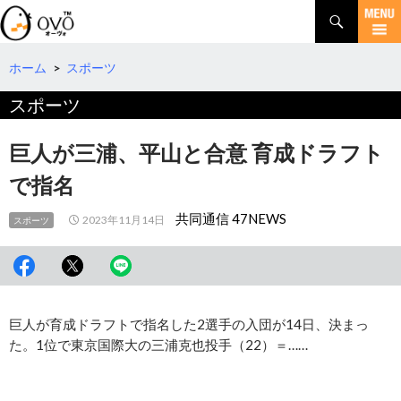
検
索
コ
ン
テ
ホーム
>
スポーツ
ン
スポーツ
ツ
へ
移
巨人が三浦、平山と合意 育成ドラフト
動
で指名
共同通信 47NEWS
2023年11月14日
スポーツ
巨人が育成ドラフトで指名した2選手の入団が14日、決まっ
た。1位で東京国際大の三浦克也投手（22）＝……