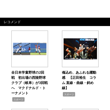
レコメンド
全日本学童野球の2回
魂込め、あふれる躍動
戦 初出場の西陵野球
感 【正田裕生 コラ
クラブ（岐阜）が3回戦
ム 直線・曲線・斜め
へ マクドナルド・ト
線】
ーナメント
,
スポーツ
,
スポーツ