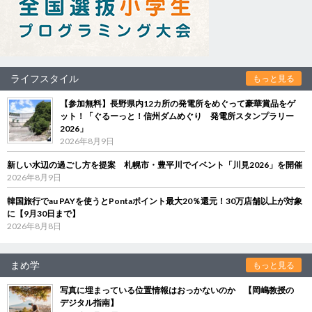
ライフスタイル
もっと見る
【参加無料】長野県内12カ所の発電所をめぐって豪華賞品をゲ
ット！「ぐるーっと！信州ダムめぐり 発電所スタンプラリー
2026」
2026年8月9日
新しい水辺の過ごし方を提案 札幌市・豊平川でイベント「川見2026」を開催
2026年8月9日
韓国旅行でau PAYを使うとPontaポイント最大20％還元！30万店舗以上が対象
に【9月30日まで】
2026年8月8日
まめ学
もっと見る
写真に埋まっている位置情報はおっかないのか 【岡嶋教授の
デジタル指南】