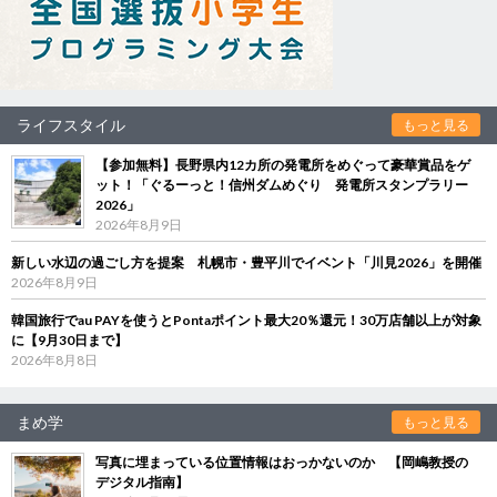
ライフスタイル
もっと見る
【参加無料】長野県内12カ所の発電所をめぐって豪華賞品をゲ
ット！「ぐるーっと！信州ダムめぐり 発電所スタンプラリー
2026」
2026年8月9日
新しい水辺の過ごし方を提案 札幌市・豊平川でイベント「川見2026」を開催
2026年8月9日
韓国旅行でau PAYを使うとPontaポイント最大20％還元！30万店舗以上が対象
に【9月30日まで】
2026年8月8日
まめ学
もっと見る
写真に埋まっている位置情報はおっかないのか 【岡嶋教授の
デジタル指南】