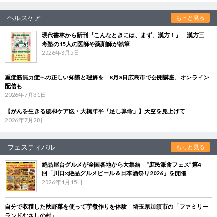
ヘルスケア
もっと見る
現代書林から新刊『こんなときには、まず、漢方！』 漢方三
考塾の15人の医師や薬剤師が執筆
2026年8月5日
重症筋無力症への正しい知識と理解を 8月8日広島市で公開講座、オンライン
配信も
2026年7月31日
【がんを生きる緩和ケア医・大橋洋平「足し算命」】天空を見上げて
2026年7月28日
フェスティバル
もっと見る
絶品屋台グルメが全国各地から大集結 “庶民派食フェス”第4
回「川口×絶品グルメビール＆日本酒祭り2026」を開催
2026年4月15日
自分で収穫した秋野菜を使って芋煮作りを体験 埼玉県加須市の「ファミリー
ランドむさしの村」