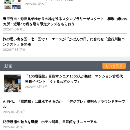
2026年8月9日
豊臣秀吉・秀長兄弟ゆかりの地を巡るスタンプラリーがスタート 和歌山市内5
カ所・近畿6カ所を巡り限定グッズをもらおう
2026年8月8日
旅の思い出を五・七・五で！ エースが「かばんの日」に合わせ「旅行川柳コ
ンテスト」を開催
2026年8月7日
動画
もっと見る
「100歳現役」目指すシニア1500人が集結 マンション管理代
務員イベント「うぇるねすシップ」
2026年8月4日
AI時代、「暗黙知」は継承できるのか 「デジブレ」説明会／ラウンドテーブ
ル
2026年8月3日
紀伊勝浦の魅力を堪能 ホテル浦島、日昇館をリニューアル
2026年8月3日