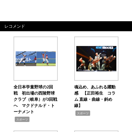
レコメンド
全日本学童野球の2回
魂込め、あふれる躍動
戦 初出場の西陵野球
感 【正田裕生 コラ
クラブ（岐阜）が3回戦
ム 直線・曲線・斜め
へ マクドナルド・ト
線】
ーナメント
,
スポーツ
,
スポーツ