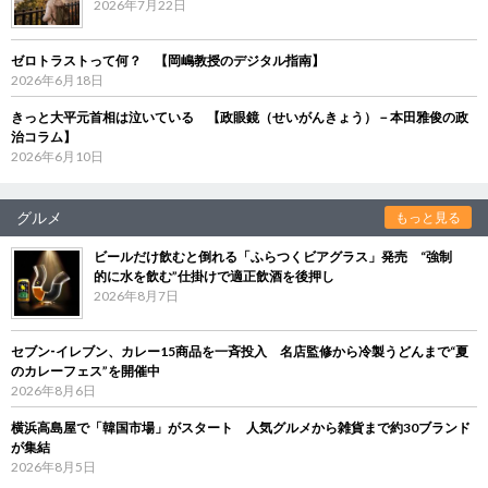
2026年7月22日
ゼロトラストって何？ 【岡嶋教授のデジタル指南】
2026年6月18日
きっと大平元首相は泣いている 【政眼鏡（せいがんきょう）－本田雅俊の政
治コラム】
2026年6月10日
グルメ
もっと見る
ビールだけ飲むと倒れる「ふらつくビアグラス」発売 “強制
的に水を飲む”仕掛けで適正飲酒を後押し
2026年8月7日
セブン‐イレブン、カレー15商品を一斉投入 名店監修から冷製うどんまで“夏
のカレーフェス”を開催中
2026年8月6日
横浜高島屋で「韓国市場」がスタート 人気グルメから雑貨まで約30ブランド
が集結
2026年8月5日