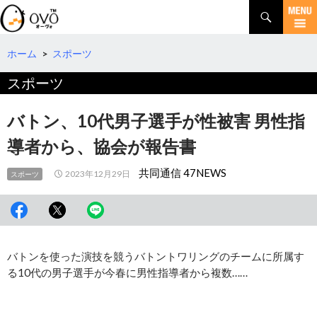
検
索
コ
ン
テ
ホーム
>
スポーツ
ン
スポーツ
ツ
へ
移
バトン、10代男子選手が性被害 男性指
動
導者から、協会が報告書
共同通信 47NEWS
2023年12月29日
スポーツ
バトンを使った演技を競うバトントワリングのチームに所属す
る10代の男子選手が今春に男性指導者から複数……