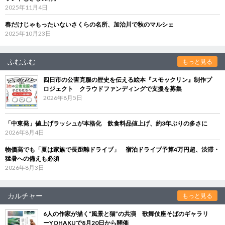
2025年11月4日
春だけじゃもったいないさくらの名所、加治川で秋のマルシェ
2025年10月23日
ふむふむ
もっと見る
四日市の公害克服の歴史を伝える絵本『スモックリン』制作プ
ロジェクト クラウドファンディングで支援を募集
2026年8月5日
「中東発」値上げラッシュが本格化 飲食料品値上げ、約3年ぶりの多さに
2026年8月4日
物価高でも「夏は家族で長距離ドライブ」 宿泊ドライブ予算4万円超、渋滞・
猛暑への備えも必須
2026年8月3日
カルチャー
もっと見る
6人の作家が描く“風景と猫”の共演 歌舞伎座そばのギャラリ
ーYOHAKUで8月20日から開催