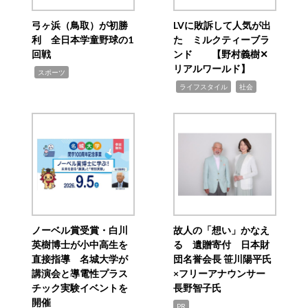
弓ヶ浜（鳥取）が初勝
LVに敗訴して人気が出
利 全日本学童野球の1
た ミルクティーブラ
回戦
ンド 【野村義樹✕
リアルワールド】
,
スポーツ
,
,
ライフスタイル
社会
ノーベル賞受賞・白川
故人の「想い」かなえ
英樹博士が小中高生を
る 遺贈寄付 日本財
直接指導 名城大学が
団名誉会長 笹川陽平氏
講演会と導電性プラス
×フリーアナウンサー
チック実験イベントを
長野智子氏
開催
PR