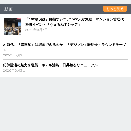
動画
もっと見る
「100歳現役」目指すシニア1500人が集結 マンション管理代
務員イベント「うぇるねすシップ」
2026年8月4日
AI時代、「暗黙知」は継承できるのか 「デジブレ」説明会／ラウンドテーブ
ル
2026年8月3日
紀伊勝浦の魅力を堪能 ホテル浦島、日昇館をリニューアル
2026年8月3日