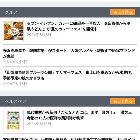
グルメ
もっと見る
セブン‐イレブン、カレー15商品を一斉投入 名店監修から冷
製うどんまで“夏のカレーフェス”を開催中
2026年8月6日
横浜高島屋で「韓国市場」がスタート 人気グルメから雑貨まで約30ブランド
が集結
2026年8月5日
「山梨県笛吹川フルーツ公園」でサマーフェス 富士山を眺めながら水遊び、
季節限定の桃のかき氷も
2026年8月3日
ヘルスケア
もっと見る
現代書林から新刊『こんなときには、まず、漢方！』 漢方三
考塾の15人の医師や薬剤師が執筆
2026年8月5日
重症筋無力症への正しい知識と理解を 8月8日広島市で公開講座、オンライン