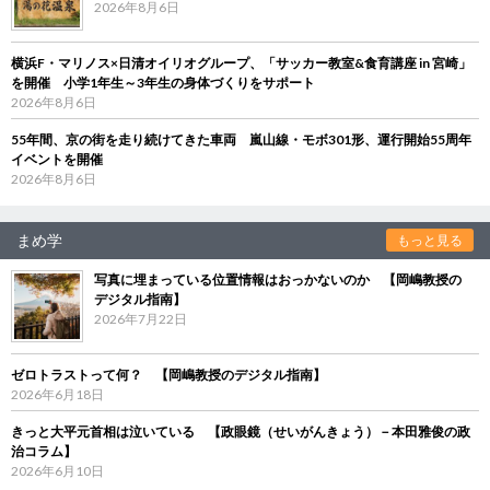
2026年8月6日
横浜F・マリノス×日清オイリオグループ、「サッカー教室&食育講座 in 宮崎」
を開催 小学1年生～3年生の身体づくりをサポート
2026年8月6日
55年間、京の街を走り続けてきた車両 嵐山線・モボ301形、運行開始55周年
イベントを開催
2026年8月6日
まめ学
もっと見る
写真に埋まっている位置情報はおっかないのか 【岡嶋教授の
デジタル指南】
2026年7月22日
ゼロトラストって何？ 【岡嶋教授のデジタル指南】
2026年6月18日
きっと大平元首相は泣いている 【政眼鏡（せいがんきょう）－本田雅俊の政
治コラム】
2026年6月10日