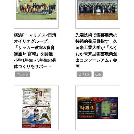
横浜F・マリノス×日清
先端技術で園芸農業の
オイリオグループ、
持続的発展目指す 久
「サッカー教室&食育
留米工業大学が「ふく
講座 in 宮崎」を開催
おか未来型園芸農業創
小学1年生～3年生の身
出コンソーシアム」参
体づくりをサポート
画
,
,
,
スポーツ
ビジネス
社会