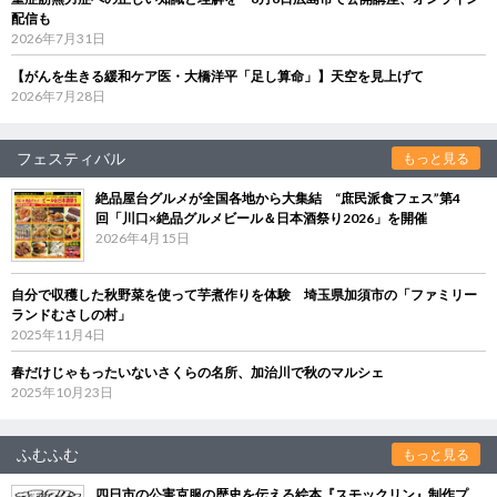
配信も
2026年7月31日
【がんを生きる緩和ケア医・大橋洋平「足し算命」】天空を見上げて
2026年7月28日
フェスティバル
もっと見る
絶品屋台グルメが全国各地から大集結 “庶民派食フェス”第4
回「川口×絶品グルメビール＆日本酒祭り2026」を開催
2026年4月15日
自分で収穫した秋野菜を使って芋煮作りを体験 埼玉県加須市の「ファミリー
ランドむさしの村」
2025年11月4日
春だけじゃもったいないさくらの名所、加治川で秋のマルシェ
2025年10月23日
ふむふむ
もっと見る
四日市の公害克服の歴史を伝える絵本『スモックリン』制作プ