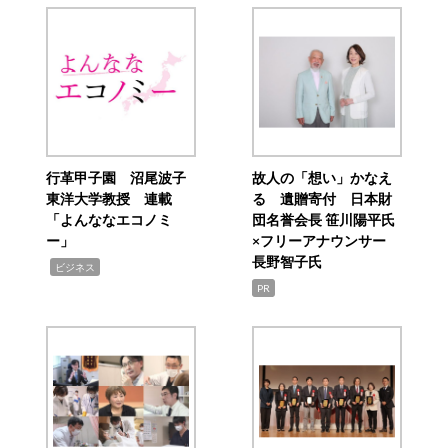
行革甲子園 沼尾波子
故人の「想い」かなえ
東洋大学教授 連載
る 遺贈寄付 日本財
「よんななエコノミ
団名誉会長 笹川陽平氏
ー」
×フリーアナウンサー
長野智子氏
,
ビジネス
PR