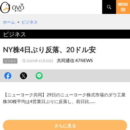
検
索
コ
ン
テ
ホーム
>
ビジネス
ン
ビジネス
ツ
へ
移
NY株4日ぶり反落、20ドル安
動
共同通信 47NEWS
2023年12月30日
ビジネス
【ニューヨーク共同】29日のニューヨーク株式市場のダウ工業
株30種平均は4営業日ぶりに反落し、前日比……
さらに見る