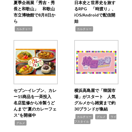
夏季企画展「秀吉・秀
日本史と世界史を旅す
長と和歌山」 和歌山
るRPG 「時渡り」、
市立博物館で8月8日か
iOS/Androidで配信開
ら
始
,
,
カルチャー
カルチャー
セブン‐イレブン、カレ
横浜高島屋で「韓国市
ー15商品を一斉投入
場」がスタート 人気
名店監修から冷製うど
グルメから雑貨まで約
んまで“夏のカレーフェ
30ブランドが集結
ス”を開催中
,
,
,
カルチャー
グルメ
ライ
フスタイル
,
グルメ