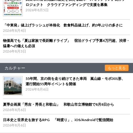
ロジェクト クラウドファンディングで支援を募集
2026年8月5日
「中東発」値上げラッシュが本格化 飲食料品値上げ、約3年ぶりの多さに
2026年8月4日
物価高でも「夏は家族で長距離ドライブ」 宿泊ドライブ予算4万円超、渋滞・
猛暑への備えも必須
2026年8月3日
カルチャー
もっと見る
55年間、京の街を走り続けてきた車両 嵐山線・モボ301形、
運行開始55周年イベントを開催
2026年8月6日
夏季企画展「秀吉・秀長と和歌山」 和歌山市立博物館で8月8日から
2026年8月6日
日本史と世界史を旅するRPG 「時渡り」、iOS/Androidで配信開始
2026年8月6日