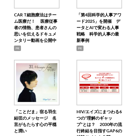
CAR T細胞療法はチー
「第4回科学的人事アワ
ム医療だ！ 医療従事
ード2025」を開催 デ
者の情熱、患者さんの
ータとAIで変わる人事
思いを伝えるドキュメ
戦略 科学的人事の最
ンタリー動画を公開中
新事例
PR
PR
「ことだま」宿る羽生
HIV/エイズにまつわる6
結弦のメッセージ 名
つの“理解のギャッ
言がもたらす心の平穏
プ”とは？ 2030年の流
と潤い
行終結を目指すGAP6の