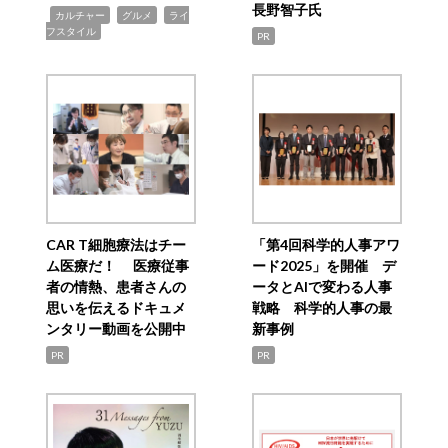
長野智子氏
,
,
,
カルチャー
グルメ
ライ
フスタイル
PR
CAR T細胞療法はチー
「第4回科学的人事アワ
ム医療だ！ 医療従事
ード2025」を開催 デ
者の情熱、患者さんの
ータとAIで変わる人事
思いを伝えるドキュメ
戦略 科学的人事の最
ンタリー動画を公開中
新事例
PR
PR