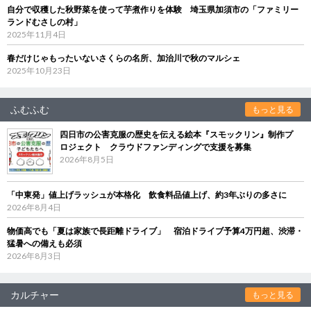
自分で収穫した秋野菜を使って芋煮作りを体験 埼玉県加須市の「ファミリー
ランドむさしの村」
2025年11月4日
春だけじゃもったいないさくらの名所、加治川で秋のマルシェ
2025年10月23日
ふむふむ
もっと見る
四日市の公害克服の歴史を伝える絵本『スモックリン』制作プ
ロジェクト クラウドファンディングで支援を募集
2026年8月5日
「中東発」値上げラッシュが本格化 飲食料品値上げ、約3年ぶりの多さに
2026年8月4日
物価高でも「夏は家族で長距離ドライブ」 宿泊ドライブ予算4万円超、渋滞・
猛暑への備えも必須
2026年8月3日
カルチャー
もっと見る