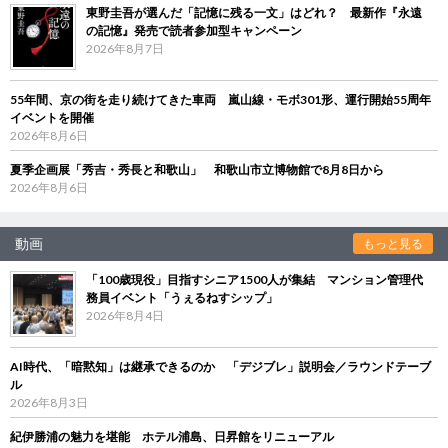
東野圭吾が選んだ「記憶に残る一文」はどれ？ 最新作『永遠
の記憶』発売で読者参加型キャンペーン
2026年8月7日
55年間、京の街を走り続けてきた車両 嵐山線・モボ301形、運行開始55周年
イベントを開催
2026年8月6日
夏季企画展「秀吉・秀長と和歌山」 和歌山市立博物館で8月8日から
2026年8月6日
動画
もっと見る
「100歳現役」目指すシニア1500人が集結 マンション管理代
務員イベント「うぇるねすシップ」
2026年8月4日
AI時代、「暗黙知」は継承できるのか 「デジブレ」説明会／ラウンドテーブ
ル
2026年8月3日
紀伊勝浦の魅力を堪能 ホテル浦島、日昇館をリニューアル