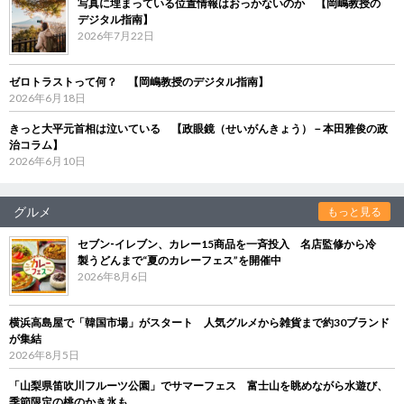
写真に埋まっている位置情報はおっかないのか 【岡嶋教授の
デジタル指南】
2026年7月22日
ゼロトラストって何？ 【岡嶋教授のデジタル指南】
2026年6月18日
きっと大平元首相は泣いている 【政眼鏡（せいがんきょう）－本田雅俊の政
治コラム】
2026年6月10日
グルメ
もっと見る
セブン‐イレブン、カレー15商品を一斉投入 名店監修から冷
製うどんまで“夏のカレーフェス”を開催中
2026年8月6日
横浜高島屋で「韓国市場」がスタート 人気グルメから雑貨まで約30ブランド
が集結
2026年8月5日
「山梨県笛吹川フルーツ公園」でサマーフェス 富士山を眺めながら水遊び、
季節限定の桃のかき氷も