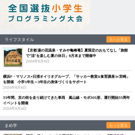
ライフスタイル
もっと見る
【京都 湯の花温泉・すみや亀峰菴】夏限定のおもてなし「旅館
で“涼”を楽しむ夏の休日」8月末まで開催中
2026年8月6日
横浜F・マリノス×日清オイリオグループ、「サッカー教室&食育講座 in 宮崎」
を開催 小学1年生～3年生の身体づくりをサポート
2026年8月6日
55年間、京の街を走り続けてきた車両 嵐山線・モボ301形、運行開始55周年
イベントを開催
2026年8月6日
まめ学
もっと見る