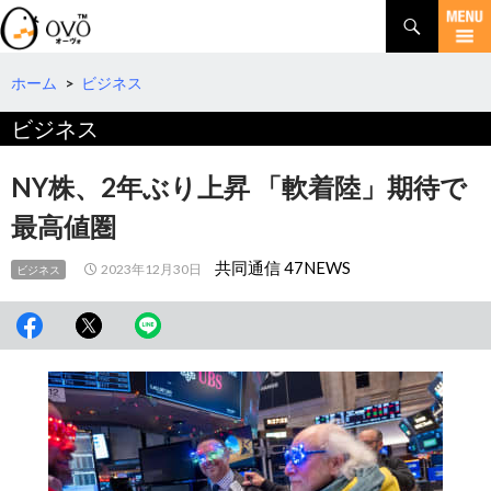
検
索
コ
ン
テ
ホーム
>
ビジネス
ン
ビジネス
ツ
へ
移
NY株、2年ぶり上昇 「軟着陸」期待で
動
最高値圏
共同通信 47NEWS
2023年12月30日
ビジネス