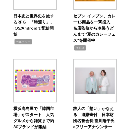
日本史と世界史を旅す
セブン‐イレブン、カレ
るRPG 「時渡り」、
ー15商品を一斉投入
iOS/Androidで配信開
名店監修から冷製うど
始
んまで“夏のカレーフェ
ス”を開催中
,
カルチャー
,
グルメ
横浜高島屋で「韓国市
故人の「想い」かなえ
場」がスタート 人気
る 遺贈寄付 日本財
グルメから雑貨まで約
団名誉会長 笹川陽平氏
30ブランドが集結
×フリーアナウンサー