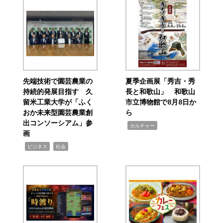
先端技術で園芸農業の
夏季企画展「秀吉・秀
持続的発展目指す 久
長と和歌山」 和歌山
留米工業大学が「ふく
市立博物館で8月8日か
おか未来型園芸農業創
ら
出コンソーシアム」参
,
カルチャー
画
,
,
ビジネス
社会