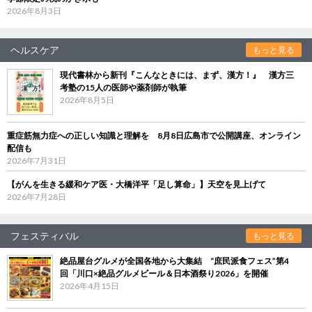
2026年8月3日
ヘルスケア
もっと見る
現代書林から新刊『こんなときには、まず、漢方！』 漢方三
考塾の15人の医師や薬剤師が執筆
2026年8月5日
重症筋無力症への正しい知識と理解を 8月8日広島市で公開講座、オンライン
配信も
2026年7月31日
【がんを生きる緩和ケア医・大橋洋平「足し算命」】天空を見上げて
2026年7月28日
フェスティバル
もっと見る
絶品屋台グルメが全国各地から大集結 “庶民派食フェス”第4
回「川口×絶品グルメビール＆日本酒祭り2026」を開催
2026年4月15日