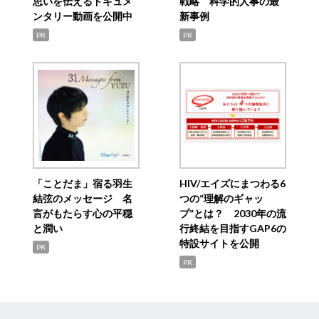
思いを伝えるドキュメ
戦略 科学的人事の最
ンタリー動画を公開中
新事例
PR
PR
「ことだま」宿る羽生
HIV/エイズにまつわる6
結弦のメッセージ 名
つの“理解のギャッ
言がもたらす心の平穏
プ”とは？ 2030年の流
と潤い
行終結を目指すGAP6の
特設サイトを公開
PR
PR