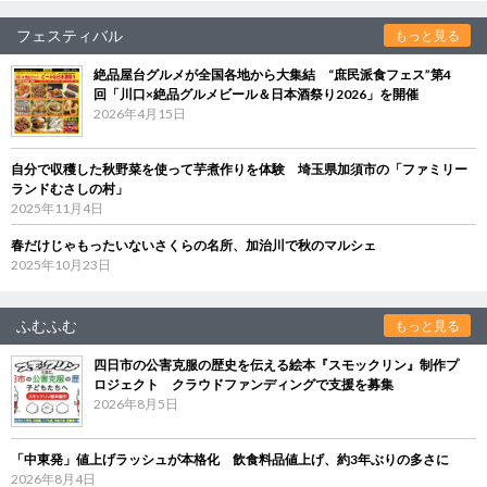
フェスティバル
もっと見る
絶品屋台グルメが全国各地から大集結 “庶民派食フェス”第4
回「川口×絶品グルメビール＆日本酒祭り2026」を開催
2026年4月15日
自分で収穫した秋野菜を使って芋煮作りを体験 埼玉県加須市の「ファミリー
ランドむさしの村」
2025年11月4日
春だけじゃもったいないさくらの名所、加治川で秋のマルシェ
2025年10月23日
ふむふむ
もっと見る
四日市の公害克服の歴史を伝える絵本『スモックリン』制作プ
ロジェクト クラウドファンディングで支援を募集
2026年8月5日
「中東発」値上げラッシュが本格化 飲食料品値上げ、約3年ぶりの多さに
2026年8月4日