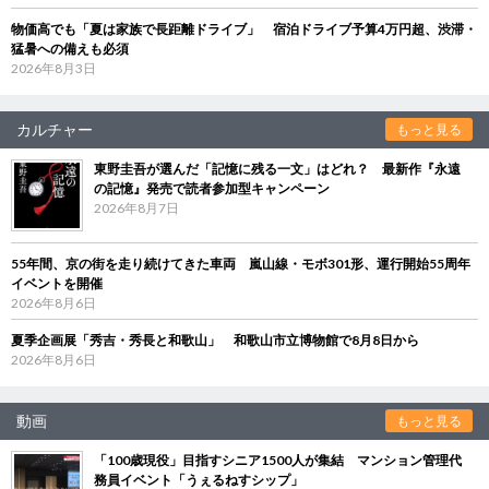
物価高でも「夏は家族で長距離ドライブ」 宿泊ドライブ予算4万円超、渋滞・
猛暑への備えも必須
2026年8月3日
カルチャー
もっと見る
東野圭吾が選んだ「記憶に残る一文」はどれ？ 最新作『永遠
の記憶』発売で読者参加型キャンペーン
2026年8月7日
55年間、京の街を走り続けてきた車両 嵐山線・モボ301形、運行開始55周年
イベントを開催
2026年8月6日
夏季企画展「秀吉・秀長と和歌山」 和歌山市立博物館で8月8日から
2026年8月6日
動画
もっと見る
「100歳現役」目指すシニア1500人が集結 マンション管理代
務員イベント「うぇるねすシップ」