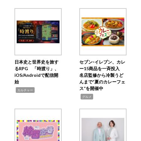
日本史と世界史を旅す
セブン‐イレブン、カレ
るRPG 「時渡り」、
ー15商品を一斉投入
iOS/Androidで配信開
名店監修から冷製うど
始
んまで“夏のカレーフェ
ス”を開催中
,
カルチャー
,
グルメ