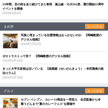
55年間、京の街を走り続けてきた車両 嵐山線・モボ301形、運行開始55周年
イベントを開催
2026年8月6日
まめ学
もっと見る
写真に埋まっている位置情報はおっかないのか 【岡嶋教授の
デジタル指南】
2026年7月22日
ゼロトラストって何？ 【岡嶋教授のデジタル指南】
2026年6月18日
きっと大平元首相は泣いている 【政眼鏡（せいがんきょう）－本田雅俊の政
治コラム】
2026年6月10日
グルメ
もっと見る
セブン‐イレブン、カレー15商品を一斉投入 名店監修から冷
製うどんまで“夏のカレーフェス”を開催中