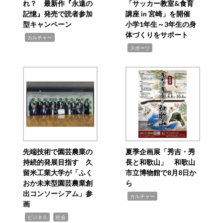
れ？ 最新作『永遠の
「サッカー教室&食育
記憶』発売で読者参加
講座 in 宮崎」を開催
型キャンペーン
小学1年生～3年生の身
体づくりをサポート
,
カルチャー
,
スポーツ
先端技術で園芸農業の
夏季企画展「秀吉・秀
持続的発展目指す 久
長と和歌山」 和歌山
留米工業大学が「ふく
市立博物館で8月8日か
おか未来型園芸農業創
ら
出コンソーシアム」参
,
カルチャー
画
,
,
ビジネス
社会