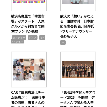
横浜高島屋で「韓国市
故人の「想い」かなえ
場」がスタート 人気
る 遺贈寄付 日本財
グルメから雑貨まで約
団名誉会長 笹川陽平氏
30ブランドが集結
×フリーアナウンサー
長野智子氏
,
,
,
カルチャー
グルメ
ライ
フスタイル
PR
CAR T細胞療法はチー
「第4回科学的人事アワ
ム医療だ！ 医療従事
ード2025」を開催 デ
者の情熱、患者さんの
ータとAIで変わる人事