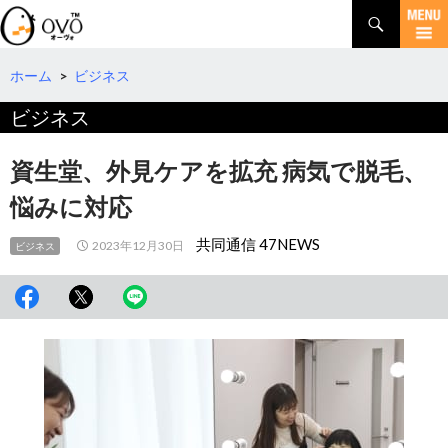
検
索
コ
ン
テ
ホーム
>
ビジネス
ン
ビジネス
ツ
へ
移
資生堂、外見ケアを拡充 病気で脱毛、
動
悩みに対応
共同通信 47NEWS
2023年12月30日
ビジネス