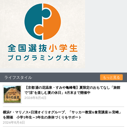
ライフスタイル
もっと見る
【京都 湯の花温泉・すみや亀峰菴】夏限定のおもてなし「旅館
で“涼”を楽しむ夏の休日」8月末まで開催中
2026年8月6日
横浜F・マリノス×日清オイリオグループ、「サッカー教室&食育講座 in 宮崎」
を開催 小学1年生～3年生の身体づくりをサポート
2026年8月6日