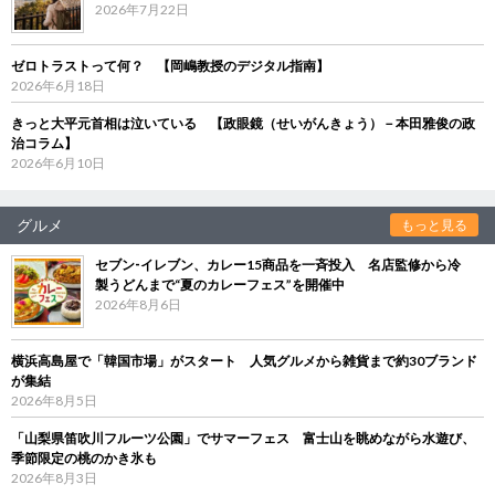
2026年7月22日
ゼロトラストって何？ 【岡嶋教授のデジタル指南】
2026年6月18日
きっと大平元首相は泣いている 【政眼鏡（せいがんきょう）－本田雅俊の政
治コラム】
2026年6月10日
グルメ
もっと見る
セブン‐イレブン、カレー15商品を一斉投入 名店監修から冷
製うどんまで“夏のカレーフェス”を開催中
2026年8月6日
横浜高島屋で「韓国市場」がスタート 人気グルメから雑貨まで約30ブランド
が集結
2026年8月5日
「山梨県笛吹川フルーツ公園」でサマーフェス 富士山を眺めながら水遊び、
季節限定の桃のかき氷も
2026年8月3日