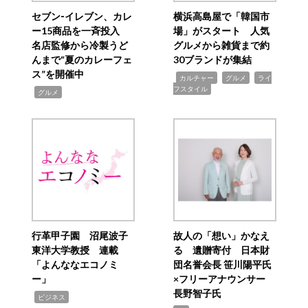
セブン‐イレブン、カレ
横浜高島屋で「韓国市
ー15商品を一斉投入
場」がスタート 人気
名店監修から冷製うど
グルメから雑貨まで約
んまで“夏のカレーフェ
30ブランドが集結
ス”を開催中
,
,
,
カルチャー
グルメ
ライ
フスタイル
,
グルメ
行革甲子園 沼尾波子
故人の「想い」かなえ
東洋大学教授 連載
る 遺贈寄付 日本財
「よんななエコノミ
団名誉会長 笹川陽平氏
ー」
×フリーアナウンサー
長野智子氏
,
ビジネス