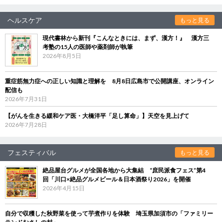
ヘルスケア
もっと見る
現代書林から新刊『こんなときには、まず、漢方！』 漢方三
考塾の15人の医師や薬剤師が執筆
2026年8月5日
重症筋無力症への正しい知識と理解を 8月8日広島市で公開講座、オンライン
配信も
2026年7月31日
【がんを生きる緩和ケア医・大橋洋平「足し算命」】天空を見上げて
2026年7月28日
フェスティバル
もっと見る
絶品屋台グルメが全国各地から大集結 “庶民派食フェス”第4
回「川口×絶品グルメビール＆日本酒祭り2026」を開催
2026年4月15日
自分で収穫した秋野菜を使って芋煮作りを体験 埼玉県加須市の「ファミリー