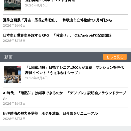
2026年8月6日
夏季企画展「秀吉・秀長と和歌山」 和歌山市立博物館で8月8日から
2026年8月6日
日本史と世界史を旅するRPG 「時渡り」、iOS/Androidで配信開始
2026年8月6日
動画
もっと見る
「100歳現役」目指すシニア1500人が集結 マンション管理代
務員イベント「うぇるねすシップ」
2026年8月4日
AI時代、「暗黙知」は継承できるのか 「デジブレ」説明会／ラウンドテーブ
ル
2026年8月3日
紀伊勝浦の魅力を堪能 ホテル浦島、日昇館をリニューアル
2026年8月3日