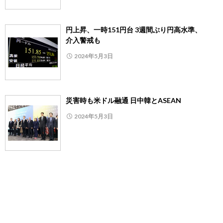
円上昇、一時151円台 3週間ぶり円高水準、
介入警戒も
2024年5月3日
災害時も米ドル融通 日中韓とASEAN
2024年5月3日