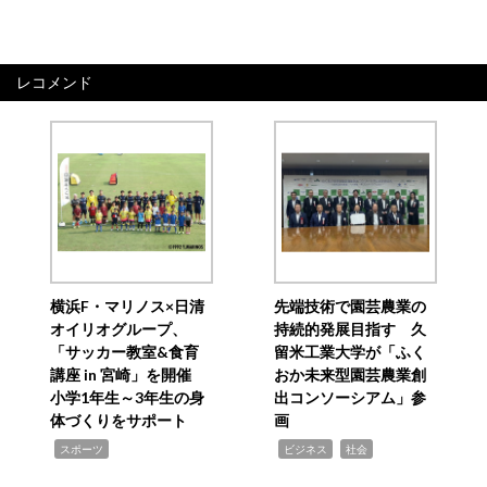
レコメンド
横浜F・マリノス×日清
先端技術で園芸農業の
オイリオグループ、
持続的発展目指す 久
「サッカー教室&食育
留米工業大学が「ふく
講座 in 宮崎」を開催
おか未来型園芸農業創
小学1年生～3年生の身
出コンソーシアム」参
体づくりをサポート
画
,
,
,
スポーツ
ビジネス
社会