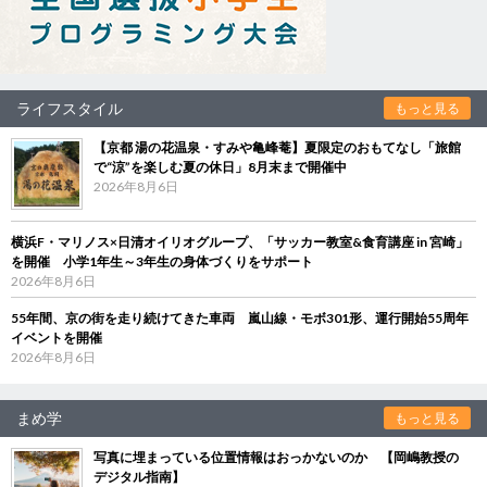
ライフスタイル
もっと見る
【京都 湯の花温泉・すみや亀峰菴】夏限定のおもてなし「旅館
で“涼”を楽しむ夏の休日」8月末まで開催中
2026年8月6日
横浜F・マリノス×日清オイリオグループ、「サッカー教室&食育講座 in 宮崎」
を開催 小学1年生～3年生の身体づくりをサポート
2026年8月6日
55年間、京の街を走り続けてきた車両 嵐山線・モボ301形、運行開始55周年
イベントを開催
2026年8月6日
まめ学
もっと見る
写真に埋まっている位置情報はおっかないのか 【岡嶋教授の
デジタル指南】