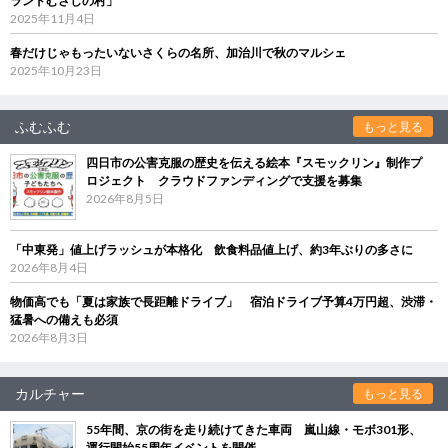
ランドむさしの村」
2025年11月4日
春だけじゃもったいないさくらの名所、加治川で秋のマルシェ
2025年10月23日
ふむふむ
もっと見る
四日市の公害克服の歴史を伝える絵本『スモックリン』制作プ
ロジェクト クラウドファンディングで支援を募集
2026年8月5日
「中東発」値上げラッシュが本格化 飲食料品値上げ、約3年ぶりの多さに
2026年8月4日
物価高でも「夏は家族で長距離ドライブ」 宿泊ドライブ予算4万円超、渋滞・
猛暑への備えも必須
2026年8月3日
カルチャー
もっと見る
55年間、京の街を走り続けてきた車両 嵐山線・モボ301形、
運行開始55周年イベントを開催