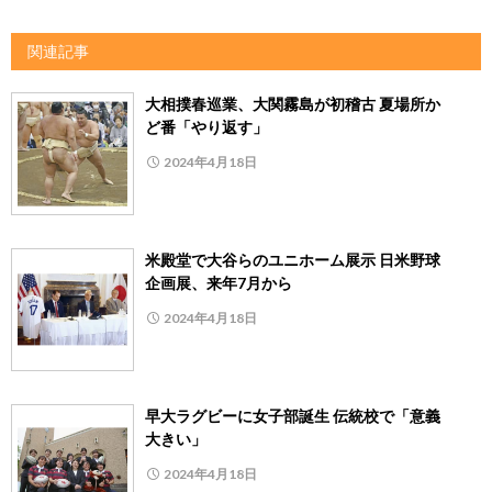
関連記事
大相撲春巡業、大関霧島が初稽古 夏場所か
ど番「やり返す」
2024年4月18日
米殿堂で大谷らのユニホーム展示 日米野球
企画展、来年7月から
2024年4月18日
早大ラグビーに女子部誕生 伝統校で「意義
大きい」
2024年4月18日