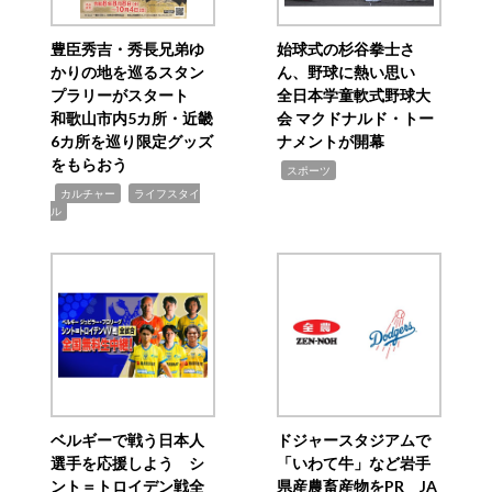
豊臣秀吉・秀長兄弟ゆ
始球式の杉谷拳士さ
かりの地を巡るスタン
ん、野球に熱い思い
プラリーがスタート
全日本学童軟式野球大
和歌山市内5カ所・近畿
会 マクドナルド・トー
6カ所を巡り限定グッズ
ナメントが開幕
をもらおう
,
スポーツ
,
,
カルチャー
ライフスタイ
ル
ベルギーで戦う日本人
ドジャースタジアムで
選手を応援しよう シ
「いわて牛」など岩手
ント＝トロイデン戦全
県産農畜産物をPR JA