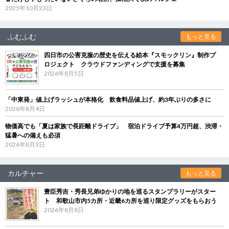
2025年10月23日
ふむふむ
もっと見る
四日市の公害克服の歴史を伝える絵本『スモックリン』制作プ
ロジェクト クラウドファンディングで支援を募集
2026年8月5日
「中東発」値上げラッシュが本格化 飲食料品値上げ、約3年ぶりの多さに
2026年8月4日
物価高でも「夏は家族で長距離ドライブ」 宿泊ドライブ予算4万円超、渋滞・
猛暑への備えも必須
2026年8月3日
カルチャー
もっと見る
豊臣秀吉・秀長兄弟ゆかりの地を巡るスタンプラリーがスター
ト 和歌山市内5カ所・近畿6カ所を巡り限定グッズをもらおう
2026年8月8日