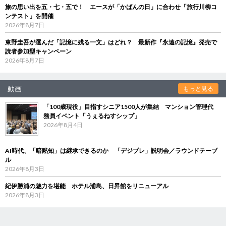
旅の思い出を五・七・五で！ エースが「かばんの日」に合わせ「旅行川柳コ
ンテスト」を開催
2026年8月7日
東野圭吾が選んだ「記憶に残る一文」はどれ？ 最新作『永遠の記憶』発売で
読者参加型キャンペーン
2026年8月7日
動画
もっと見る
「100歳現役」目指すシニア1500人が集結 マンション管理代
務員イベント「うぇるねすシップ」
2026年8月4日
AI時代、「暗黙知」は継承できるのか 「デジブレ」説明会／ラウンドテーブ
ル
2026年8月3日
紀伊勝浦の魅力を堪能 ホテル浦島、日昇館をリニューアル
2026年8月3日