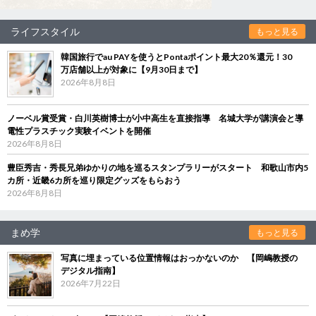
ライフスタイル
もっと見る
韓国旅行でau PAYを使うとPontaポイント最大20％還元！30
万店舗以上が対象に【9月30日まで】
2026年8月8日
ノーベル賞受賞・白川英樹博士が小中高生を直接指導 名城大学が講演会と導
電性プラスチック実験イベントを開催
2026年8月8日
豊臣秀吉・秀長兄弟ゆかりの地を巡るスタンプラリーがスタート 和歌山市内5
カ所・近畿6カ所を巡り限定グッズをもらおう
2026年8月8日
まめ学
もっと見る
写真に埋まっている位置情報はおっかないのか 【岡嶋教授の
デジタル指南】
2026年7月22日