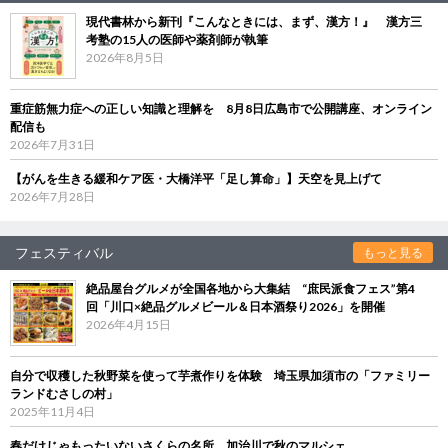
現代書林から新刊『こんなときには、まず、漢方！』 漢方三
考塾の15人の医師や薬剤師が執筆
2026年8月5日
重症筋無力症への正しい知識と理解を 8月8日広島市で公開講座、オンライン
配信も
2026年7月31日
【がんを生きる緩和ケア医・大橋洋平「足し算命」】天空を見上げて
2026年7月28日
フェスティバル
もっと見る
絶品屋台グルメが全国各地から大集結 “庶民派食フェス”第4
回「川口×絶品グルメビール＆日本酒祭り2026」を開催
2026年4月15日
自分で収穫した秋野菜を使って芋煮作りを体験 埼玉県加須市の「ファミリー
ランドむさしの村」
2025年11月4日
春だけじゃもったいないさくらの名所、加治川で秋のマルシェ