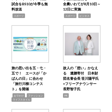
試合をBS10が今季も無
全農いわてが8月10日～
料放送
12日に実施
,
,
,
スポーツ
スポーツ
ビジネス
旅の思い出を五・七・
故人の「想い」かなえ
五で！ エースが「か
る 遺贈寄付 日本財
ばんの日」に合わせ
団名誉会長 笹川陽平氏
「旅行川柳コンテス
×フリーアナウンサー
ト」を開催
長野智子氏
,
,
,
おでかけ
ファッション
PR
ライフスタイル