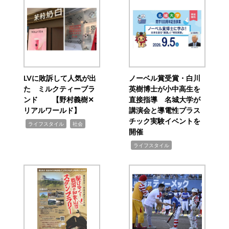
LVに敗訴して人気が出
ノーベル賞受賞・白川
た ミルクティーブラ
英樹博士が小中高生を
ンド 【野村義樹✕
直接指導 名城大学が
リアルワールド】
講演会と導電性プラス
チック実験イベントを
,
,
ライフスタイル
社会
開催
,
ライフスタイル