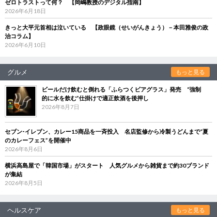
ゼロトラストって何？ 【岡嶋教授のデジタル指南】
2026年6月18日
きっと大平元首相は泣いている 【政眼鏡（せいがんきょう）－本田雅俊の政
治コラム】
2026年6月10日
グルメ
もっと見る
ビールだけ飲むと倒れる「ふらつくビアグラス」発売 “強制
的に水を飲む”仕掛けで適正飲酒を後押し
2026年8月7日
セブン‐イレブン、カレー15商品を一斉投入 名店監修から冷製うどんまで“夏
のカレーフェス”を開催中
2026年8月6日
横浜高島屋で「韓国市場」がスタート 人気グルメから雑貨まで約30ブランド
が集結
2026年8月5日
ヘルスケア
もっと見る