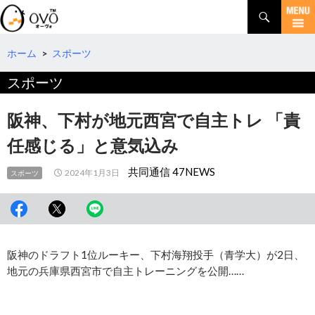
検
索
コ
ン
テ
ホーム
>
スポーツ
ン
スポーツ
ツ
へ
移
阪神、下村が地元西宮で自主トレ 「責
動
任感じる」と意気込み
共同通信 47NEWS
2024年1月3日
スポーツ
阪神のドラフト1位ルーキー、下村海翔投手（青学大）が2日、
地元の兵庫県西宮市で自主トレーニングを公開……