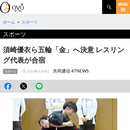
検
索
コ
ン
テ
ホーム
>
スポーツ
ン
スポーツ
ツ
へ
移
須崎優衣ら五輪「金」へ決意 レスリン
動
グ代表が合宿
共同通信 47NEWS
2024年1月4日
スポーツ