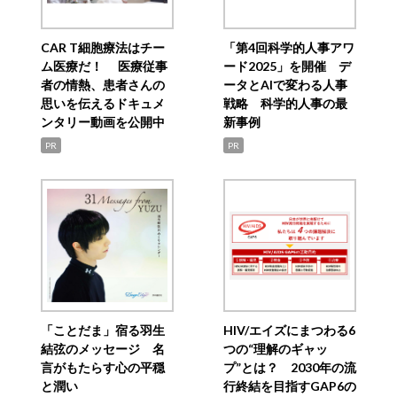
CAR T細胞療法はチー
「第4回科学的人事アワ
ム医療だ！ 医療従事
ード2025」を開催 デ
者の情熱、患者さんの
ータとAIで変わる人事
思いを伝えるドキュメ
戦略 科学的人事の最
ンタリー動画を公開中
新事例
PR
PR
「ことだま」宿る羽生
HIV/エイズにまつわる6
結弦のメッセージ 名
つの“理解のギャッ
言がもたらす心の平穏
プ”とは？ 2030年の流
と潤い
行終結を目指すGAP6の