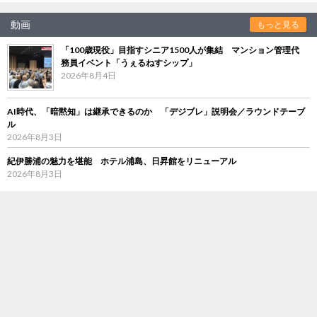
動画
もっと見る
「100歳現役」目指すシニア1500人が集結 マンション管理代
務員イベント「うぇるねすシップ」
2026年8月4日
AI時代、「暗黙知」は継承できるのか 「デジブレ」説明会／ラウンドテーブ
ル
2026年8月3日
紀伊勝浦の魅力を堪能 ホテル浦島、日昇館をリニューアル
2026年8月3日