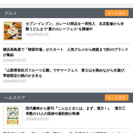
グルメ
もっと見る
セブン‐イレブン、カレー15商品を一斉投入 名店監修から冷
製うどんまで“夏のカレーフェス”を開催中
2026年8月6日
横浜高島屋で「韓国市場」がスタート 人気グルメから雑貨まで約30ブランド
が集結
2026年8月5日
「山梨県笛吹川フルーツ公園」でサマーフェス 富士山を眺めながら水遊び、
季節限定の桃のかき氷も
2026年8月3日
ヘルスケア
もっと見る
現代書林から新刊『こんなときには、まず、漢方！』 漢方三
考塾の15人の医師や薬剤師が執筆
2026年8月5日