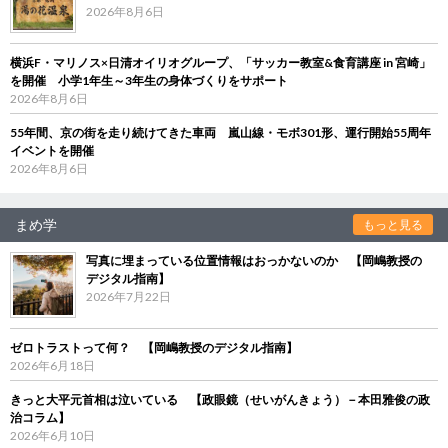
2026年8月6日
横浜F・マリノス×日清オイリオグループ、「サッカー教室&食育講座 in 宮崎」
を開催 小学1年生～3年生の身体づくりをサポート
2026年8月6日
55年間、京の街を走り続けてきた車両 嵐山線・モボ301形、運行開始55周年
イベントを開催
2026年8月6日
まめ学
もっと見る
写真に埋まっている位置情報はおっかないのか 【岡嶋教授の
デジタル指南】
2026年7月22日
ゼロトラストって何？ 【岡嶋教授のデジタル指南】
2026年6月18日
きっと大平元首相は泣いている 【政眼鏡（せいがんきょう）－本田雅俊の政
治コラム】
2026年6月10日