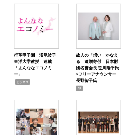
行革甲子園 沼尾波子
故人の「想い」かなえ
東洋大学教授 連載
る 遺贈寄付 日本財
「よんななエコノミ
団名誉会長 笹川陽平氏
ー」
×フリーアナウンサー
長野智子氏
,
ビジネス
PR