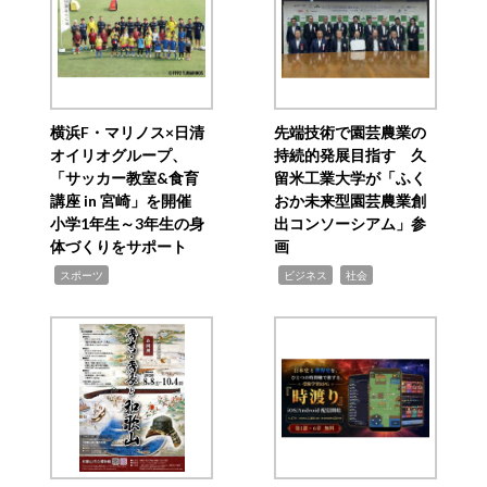
横浜F・マリノス×日清
先端技術で園芸農業の
オイリオグループ、
持続的発展目指す 久
「サッカー教室&食育
留米工業大学が「ふく
講座 in 宮崎」を開催
おか未来型園芸農業創
小学1年生～3年生の身
出コンソーシアム」参
体づくりをサポート
画
,
,
,
スポーツ
ビジネス
社会