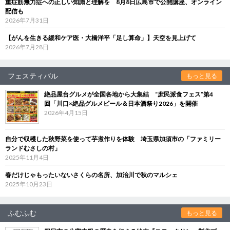
重症筋無力症への正しい知識と理解を 8月8日広島市で公開講座、オンライン
配信も
2026年7月31日
【がんを生きる緩和ケア医・大橋洋平「足し算命」】天空を見上げて
2026年7月28日
フェスティバル
もっと見る
絶品屋台グルメが全国各地から大集結 “庶民派食フェス”第4
回「川口×絶品グルメビール＆日本酒祭り2026」を開催
2026年4月15日
自分で収穫した秋野菜を使って芋煮作りを体験 埼玉県加須市の「ファミリー
ランドむさしの村」
2025年11月4日
春だけじゃもったいないさくらの名所、加治川で秋のマルシェ
2025年10月23日
ふむふむ
もっと見る