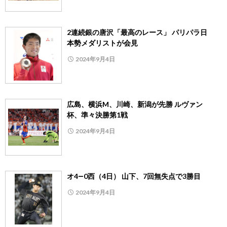
2連続銀の唐沢「最高のレース」 パリパラ日
本勢メダリストが会見
2024年9月4日
広島、横浜M、川崎、新潟が先勝 ルヴァン
杯、準々決勝第1戦
2024年9月4日
オ4―0西（4日） 山下、7回無失点で3勝目
2024年9月4日