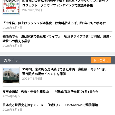
四日市の公害克服の歴史を伝える絵本『スモックリン』制作プ
ロジェクト クラウドファンディングで支援を募集
2026年8月5日
「中東発」値上げラッシュが本格化 飲食料品値上げ、約3年ぶりの多さに
2026年8月4日
物価高でも「夏は家族で長距離ドライブ」 宿泊ドライブ予算4万円超、渋滞・
猛暑への備えも必須
2026年8月3日
カルチャー
もっと見る
55年間、京の街を走り続けてきた車両 嵐山線・モボ301形、
運行開始55周年イベントを開催
2026年8月6日
夏季企画展「秀吉・秀長と和歌山」 和歌山市立博物館で8月8日から
2026年8月6日
日本史と世界史を旅するRPG 「時渡り」、iOS/Androidで配信開始
2026年8月6日