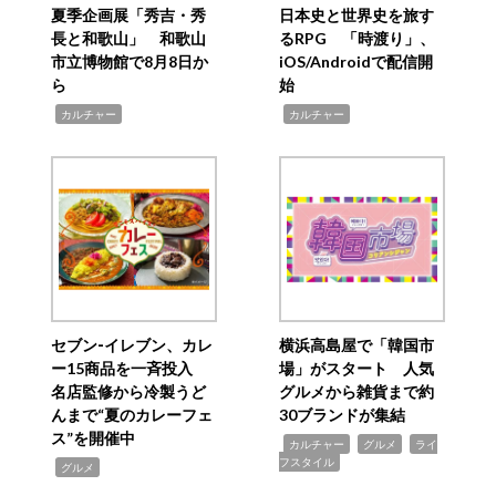
夏季企画展「秀吉・秀
日本史と世界史を旅す
長と和歌山」 和歌山
るRPG 「時渡り」、
市立博物館で8月8日か
iOS/Androidで配信開
ら
始
,
,
カルチャー
カルチャー
セブン‐イレブン、カレ
横浜高島屋で「韓国市
ー15商品を一斉投入
場」がスタート 人気
名店監修から冷製うど
グルメから雑貨まで約
んまで“夏のカレーフェ
30ブランドが集結
ス”を開催中
,
,
,
カルチャー
グルメ
ライ
フスタイル
,
グルメ