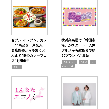
セブン‐イレブン、カレ
横浜高島屋で「韓国市
ー15商品を一斉投入
場」がスタート 人気
名店監修から冷製うど
グルメから雑貨まで約
んまで“夏のカレーフェ
30ブランドが集結
ス”を開催中
,
,
,
カルチャー
グルメ
ライ
フスタイル
,
グルメ