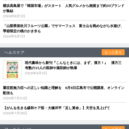
横浜高島屋で「韓国市場」がスタート 人気グルメから雑貨まで約30ブランド
が集結
2026年8月5日
「山梨県笛吹川フルーツ公園」でサマーフェス 富士山を眺めながら水遊び、
季節限定の桃のかき氷も
2026年8月3日
ヘルスケア
もっと見る
現代書林から新刊『こんなときには、まず、漢方！』 漢方三
考塾の15人の医師や薬剤師が執筆
2026年8月5日
重症筋無力症への正しい知識と理解を 8月8日広島市で公開講座、オンライン
配信も
2026年7月31日
【がんを生きる緩和ケア医・大橋洋平「足し算命」】天空を見上げて
2026年7月28日