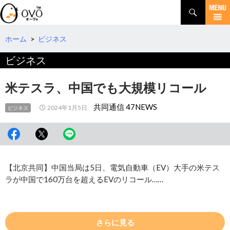
検
索
コ
ン
テ
ホーム
>
ビジネス
ン
ビジネス
ツ
へ
移
米テスラ、中国でも大規模リコール
動
共同通信 47NEWS
2024年1月5日
ビジネス
【北京共同】中国当局は5日、電気自動車（EV）大手の米テス
ラが中国で160万台を超えるEVのリコール……
さらに見る