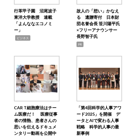
行革甲子園 沼尾波子
故人の「想い」かなえ
東洋大学教授 連載
る 遺贈寄付 日本財
「よんななエコノミ
団名誉会長 笹川陽平氏
ー」
×フリーアナウンサー
長野智子氏
,
ビジネス
PR
CAR T細胞療法はチー
「第4回科学的人事アワ
ム医療だ！ 医療従事
ード2025」を開催 デ
者の情熱、患者さんの
ータとAIで変わる人事
思いを伝えるドキュメ
戦略 科学的人事の最
ンタリー動画を公開中
新事例