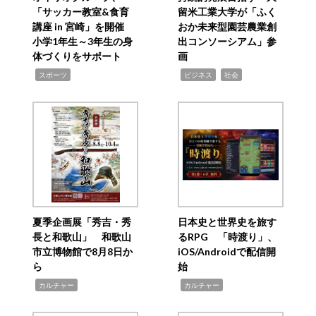
「サッカー教室&食育
留米工業大学が「ふく
講座 in 宮崎」を開催
おか未来型園芸農業創
小学1年生～3年生の身
出コンソーシアム」参
体づくりをサポート
画
,
,
,
スポーツ
ビジネス
社会
夏季企画展「秀吉・秀
日本史と世界史を旅す
長と和歌山」 和歌山
るRPG 「時渡り」、
市立博物館で8月8日か
iOS/Androidで配信開
ら
始
,
,
カルチャー
カルチャー