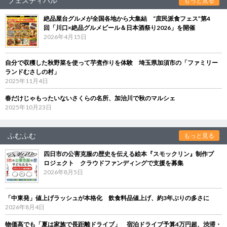
フェスティバル
もっと見る
絶品屋台グルメが全国各地から大集結 “庶民派食フェス”第4
回「川口×絶品グルメビール＆日本酒祭り2026」を開催
2026年4月15日
自分で収穫した秋野菜を使って芋煮作りを体験 埼玉県加須市の「ファミリー
ランドむさしの村」
2025年11月4日
春だけじゃもったいないさくらの名所、加治川で秋のマルシェ
2025年10月23日
ふむふむ
もっと見る
四日市の公害克服の歴史を伝える絵本『スモックリン』制作プ
ロジェクト クラウドファンディングで支援を募集
2026年8月5日
「中東発」値上げラッシュが本格化 飲食料品値上げ、約3年ぶりの多さに
2026年8月4日
物価高でも「夏は家族で長距離ドライブ」 宿泊ドライブ予算4万円超、渋滞・