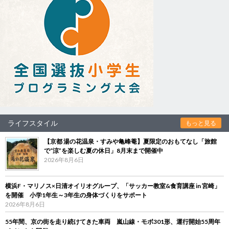
ライフスタイル
もっと見る
【京都 湯の花温泉・すみや亀峰菴】夏限定のおもてなし「旅館
で“涼”を楽しむ夏の休日」8月末まで開催中
2026年8月6日
横浜F・マリノス×日清オイリオグループ、「サッカー教室&食育講座 in 宮崎」
を開催 小学1年生～3年生の身体づくりをサポート
2026年8月6日
55年間、京の街を走り続けてきた車両 嵐山線・モボ301形、運行開始55周年