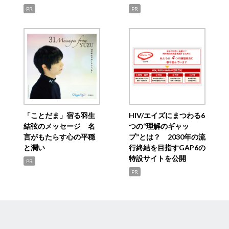
PR
PR
「ことだま」宿る羽生
HIV/エイズにまつわる6
結弦のメッセージ 名
つの“理解のギャッ
言がもたらす心の平穏
プ”とは？ 2030年の流
と潤い
行終結を目指すGAP6の
特設サイトを公開
PR
PR