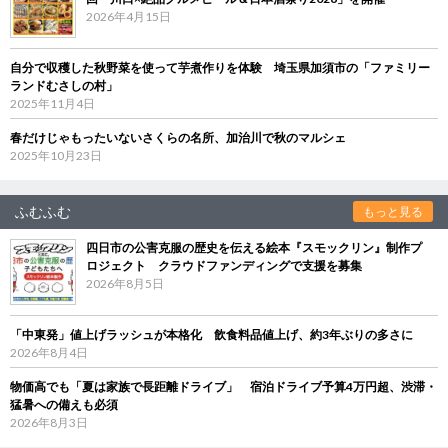
2026年4月15日
自分で収穫した秋野菜を使って芋煮作りを体験 埼玉県加須市の「ファミリー
ランドむさしの村」
2025年11月4日
春だけじゃもったいないさくらの名所、加治川で秋のマルシェ
2025年10月23日
ふむふむ
もっと見る
四日市の公害克服の歴史を伝える絵本『スモックリン』制作プ
ロジェクト クラウドファンディングで支援を募集
2026年8月5日
「中東発」値上げラッシュが本格化 飲食料品値上げ、約3年ぶりの多さに
2026年8月4日
物価高でも「夏は家族で長距離ドライブ」 宿泊ドライブ予算4万円超、渋滞・
猛暑への備えも必須
2026年8月3日