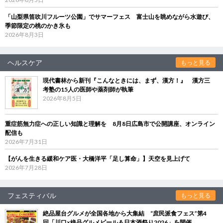
「山梨県笛吹川フルーツ公園」でサマーフェス 富士山を眺めながら水遊び、
季節限定の桃のかき氷も
2026年8月3日
ヘルスケア
もっと見る
現代書林から新刊『こんなときには、まず、漢方！』 漢方三
考塾の15人の医師や薬剤師が執筆
2026年8月5日
重症筋無力症への正しい知識と理解を 8月8日広島市で公開講座、オンライン
配信も
2026年7月31日
【がんを生きる緩和ケア医・大橋洋平「足し算命」】天空を見上げて
2026年7月28日
フェスティバル
もっと見る
絶品屋台グルメが全国各地から大集結 “庶民派食フェス”第4
回「川口×絶品グルメビール＆日本酒祭り2026」を開催