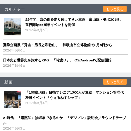
カルチャー
もっと見る
55年間、京の街を走り続けてきた車両 嵐山線・モボ301形、
運行開始55周年イベントを開催
2026年8月6日
夏季企画展「秀吉・秀長と和歌山」 和歌山市立博物館で8月8日から
2026年8月6日
日本史と世界史を旅するRPG 「時渡り」、iOS/Androidで配信開始
2026年8月6日
動画
もっと見る
「100歳現役」目指すシニア1500人が集結 マンション管理代
務員イベント「うぇるねすシップ」
2026年8月4日
AI時代、「暗黙知」は継承できるのか 「デジブレ」説明会／ラウンドテーブ
ル
2026年8月3日