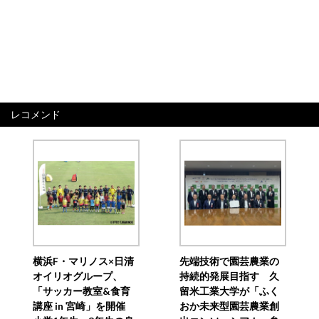
レコメンド
横浜F・マリノス×日清
先端技術で園芸農業の
オイリオグループ、
持続的発展目指す 久
「サッカー教室&食育
留米工業大学が「ふく
講座 in 宮崎」を開催
おか未来型園芸農業創