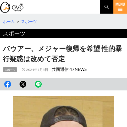
検
索
コ
ン
テ
ホーム
>
スポーツ
ン
スポーツ
ツ
へ
移
バウアー、メジャー復帰を希望 性的暴
動
行疑惑は改めて否定
共同通信 47NEWS
2024年1月5日
スポーツ