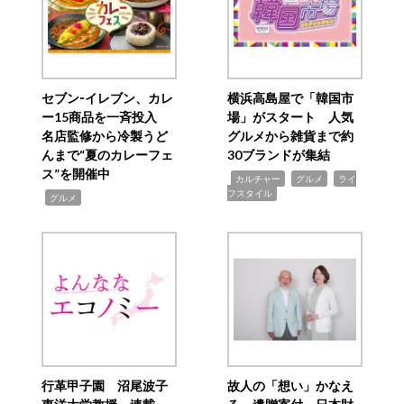
セブン‐イレブン、カレ
横浜高島屋で「韓国市
ー15商品を一斉投入
場」がスタート 人気
名店監修から冷製うど
グルメから雑貨まで約
んまで“夏のカレーフェ
30ブランドが集結
ス”を開催中
,
,
,
カルチャー
グルメ
ライ
フスタイル
,
グルメ
行革甲子園 沼尾波子
故人の「想い」かなえ