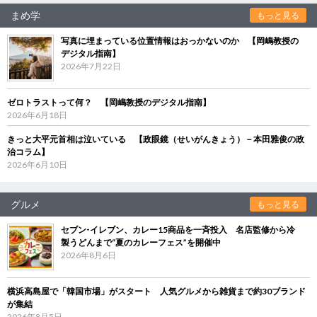
まめ学
もっと見る
写真に埋まっている位置情報はおっかないのか 【岡嶋教授の
デジタル指南】
2026年7月22日
ゼロトラストって何？ 【岡嶋教授のデジタル指南】
2026年6月18日
きっと大平元首相は泣いている 【政眼鏡（せいがんきょう）－本田雅俊の政
治コラム】
2026年6月10日
グルメ
もっと見る
セブン‐イレブン、カレー15商品を一斉投入 名店監修から冷
製うどんまで“夏のカレーフェス”を開催中
2026年8月6日
横浜高島屋で「韓国市場」がスタート 人気グルメから雑貨まで約30ブランド
が集結
2026年8月5日