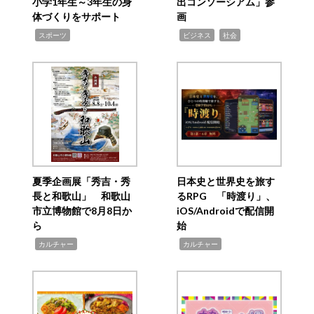
小学1年生～3年生の身
出コンソーシアム」参
体づくりをサポート
画
,
,
,
スポーツ
ビジネス
社会
夏季企画展「秀吉・秀
日本史と世界史を旅す
長と和歌山」 和歌山
るRPG 「時渡り」、
市立博物館で8月8日か
iOS/Androidで配信開
ら
始
,
,
カルチャー
カルチャー