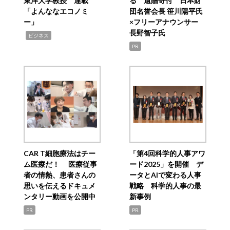
東洋大学教授 連載
る 遺贈寄付 日本財
「よんななエコノミ
団名誉会長 笹川陽平氏
ー」
×フリーアナウンサー
長野智子氏
,
ビジネス
PR
CAR T細胞療法はチー
「第4回科学的人事アワ
ム医療だ！ 医療従事
ード2025」を開催 デ
者の情熱、患者さんの
ータとAIで変わる人事
思いを伝えるドキュメ
戦略 科学的人事の最
ンタリー動画を公開中
新事例
PR
PR