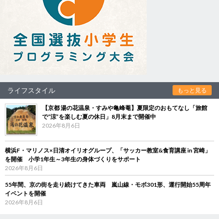
ライフスタイル
もっと見る
【京都 湯の花温泉・すみや亀峰菴】夏限定のおもてなし「旅館
で“涼”を楽しむ夏の休日」8月末まで開催中
2026年8月6日
横浜F・マリノス×日清オイリオグループ、「サッカー教室&食育講座 in 宮崎」
を開催 小学1年生～3年生の身体づくりをサポート
2026年8月6日
55年間、京の街を走り続けてきた車両 嵐山線・モボ301形、運行開始55周年
イベントを開催
2026年8月6日