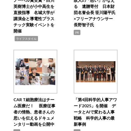
ノーベル賞受賞・白川
故人の「想い」かなえ
英樹博士が小中高生を
る 遺贈寄付 日本財
直接指導 名城大学が
団名誉会長 笹川陽平氏
講演会と導電性プラス
×フリーアナウンサー
チック実験イベントを
長野智子氏
開催
PR
,
ライフスタイル
CAR T細胞療法はチー
「第4回科学的人事アワ
ム医療だ！ 医療従事
ード2025」を開催 デ
者の情熱、患者さんの
ータとAIで変わる人事
思いを伝えるドキュメ
戦略 科学的人事の最
ンタリー動画を公開中
新事例