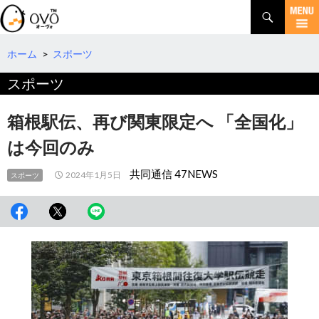
検
索
コ
ン
テ
ホーム
>
スポーツ
ン
スポーツ
ツ
へ
移
箱根駅伝、再び関東限定へ 「全国化」
動
は今回のみ
共同通信 47NEWS
2024年1月5日
スポーツ