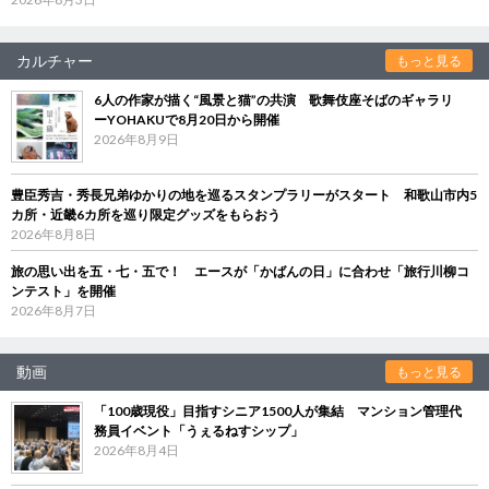
カルチャー
もっと見る
6人の作家が描く“風景と猫”の共演 歌舞伎座そばのギャラリ
ーYOHAKUで8月20日から開催
2026年8月9日
豊臣秀吉・秀長兄弟ゆかりの地を巡るスタンプラリーがスタート 和歌山市内5
カ所・近畿6カ所を巡り限定グッズをもらおう
2026年8月8日
旅の思い出を五・七・五で！ エースが「かばんの日」に合わせ「旅行川柳コ
ンテスト」を開催
2026年8月7日
動画
もっと見る
「100歳現役」目指すシニア1500人が集結 マンション管理代
務員イベント「うぇるねすシップ」
2026年8月4日