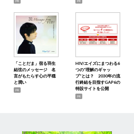
PR
PR
「ことだま」宿る羽生
HIV/エイズにまつわる6
結弦のメッセージ 名
つの“理解のギャッ
言がもたらす心の平穏
プ”とは？ 2030年の流
と潤い
行終結を目指すGAP6の
特設サイトを公開
PR
PR