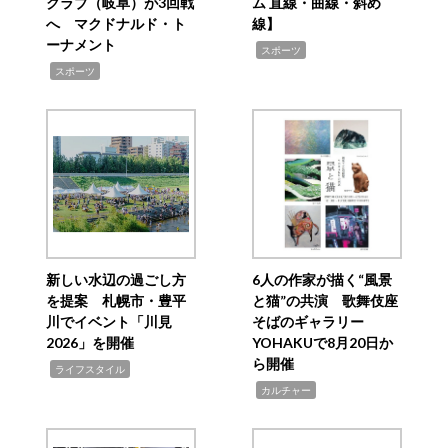
クラブ（岐阜）が3回戦
ム 直線・曲線・斜め
へ マクドナルド・ト
線】
ーナメント
,
スポーツ
,
スポーツ
新しい水辺の過ごし方
6人の作家が描く“風景
を提案 札幌市・豊平
と猫”の共演 歌舞伎座
川でイベント「川見
そばのギャラリー
2026」を開催
YOHAKUで8月20日か
ら開催
,
ライフスタイル
,
カルチャー