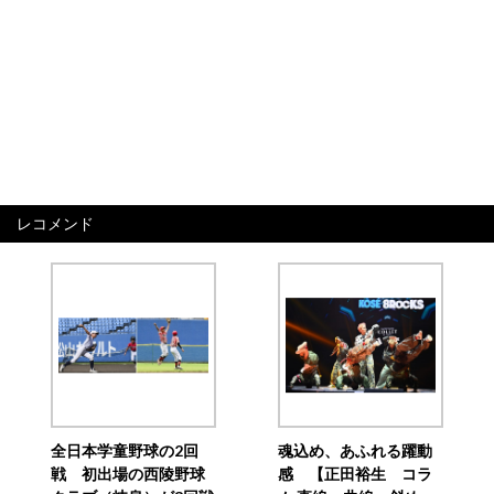
レコメンド
全日本学童野球の2回
魂込め、あふれる躍動
戦 初出場の西陵野球
感 【正田裕生 コラ