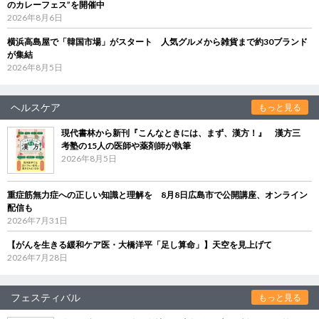
のカレーフェス”を開催中
2026年8月6日
横浜高島屋で「韓国市場」がスタート 人気グルメから雑貨まで約30ブランド
が集結
2026年8月5日
ヘルスケア
もっと見る
現代書林から新刊『こんなときには、まず、漢方！』 漢方三
考塾の15人の医師や薬剤師が執筆
2026年8月5日
重症筋無力症への正しい知識と理解を 8月8日広島市で公開講座、オンライン
配信も
2026年7月31日
【がんを生きる緩和ケア医・大橋洋平「足し算命」】天空を見上げて
2026年7月28日
フェスティバル
もっと見る