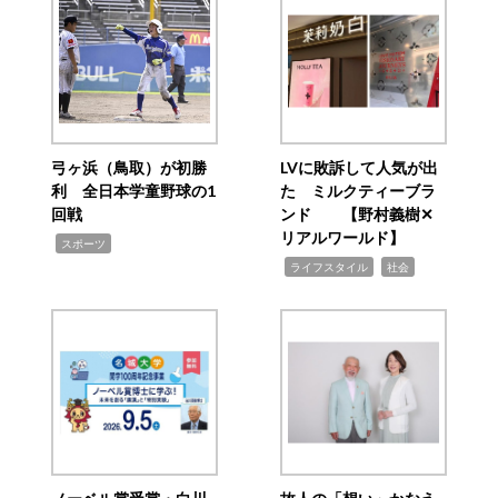
弓ヶ浜（鳥取）が初勝
LVに敗訴して人気が出
利 全日本学童野球の1
た ミルクティーブラ
回戦
ンド 【野村義樹✕
リアルワールド】
,
スポーツ
,
,
ライフスタイル
社会