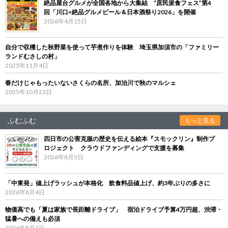
絶品屋台グルメが全国各地から大集結 “庶民派食フェス”第4
回「川口×絶品グルメビール＆日本酒祭り2026」を開催
2026年4月15日
自分で収穫した秋野菜を使って芋煮作りを体験 埼玉県加須市の「ファミリー
ランドむさしの村」
2025年11月4日
春だけじゃもったいないさくらの名所、加治川で秋のマルシェ
2025年10月23日
ふむふむ
もっと見る
四日市の公害克服の歴史を伝える絵本『スモックリン』制作プ
ロジェクト クラウドファンディングで支援を募集
2026年8月5日
「中東発」値上げラッシュが本格化 飲食料品値上げ、約3年ぶりの多さに
2026年8月4日
物価高でも「夏は家族で長距離ドライブ」 宿泊ドライブ予算4万円超、渋滞・
猛暑への備えも必須
2026年8月3日