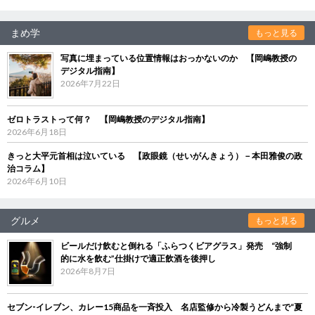
まめ学
もっと見る
写真に埋まっている位置情報はおっかないのか 【岡嶋教授の
デジタル指南】
2026年7月22日
ゼロトラストって何？ 【岡嶋教授のデジタル指南】
2026年6月18日
きっと大平元首相は泣いている 【政眼鏡（せいがんきょう）－本田雅俊の政
治コラム】
2026年6月10日
グルメ
もっと見る
ビールだけ飲むと倒れる「ふらつくビアグラス」発売 “強制
的に水を飲む”仕掛けで適正飲酒を後押し
2026年8月7日
セブン‐イレブン、カレー15商品を一斉投入 名店監修から冷製うどんまで“夏