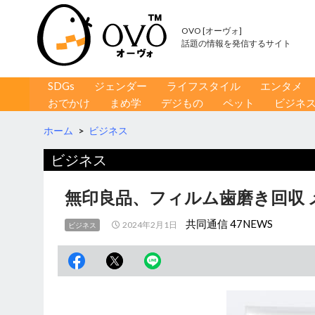
OVO [オーヴォ]
話題の情報を発信するサイト
コンテンツへ移動
検
SDGs
ジェンダー
ライフスタイル
エンタメ
索
おでかけ
まめ学
デジもの
ペット
ビジネ
ホーム
>
ビジネス
ビジネス
無印良品、フィルム歯磨き回収 
共同通信 47NEWS
2024年2月1日
ビジネス