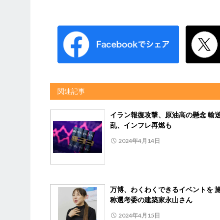
関連記事
イラン報復攻撃、原油高の懸念 輸
乱、インフレ再燃も
2024年4月14日
万博、わくわくできるイベントを 
称選考委の建築家永山さん
2024年4月15日