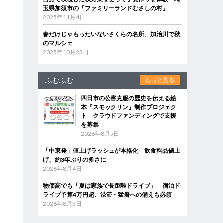
玉県加須市の「ファミリーランドむさしの村」
2025年11月4日
春だけじゃもったいないさくらの名所、加治川で秋
のマルシェ
2025年10月23日
ふむふむ
もっと見る
四日市の公害克服の歴史を伝える絵
本『スモックリン』制作プロジェク
ト クラウドファンディングで支援
を募集
2026年8月5日
「中東発」値上げラッシュが本格化 飲食料品値上
げ、約3年ぶりの多さに
2026年8月4日
物価高でも「夏は家族で長距離ドライブ」 宿泊ド
ライブ予算4万円超、渋滞・猛暑への備えも必須
2026年8月3日