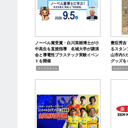
ノーベル賞受賞・白川英樹博士が小
豊臣秀吉
中高生を直接指導 名城大学が講演
るスタン
会と導電性プラスチック実験イベン
山市内5
トを開催
グッズを
,
,
ライフスタイル
カルチャー