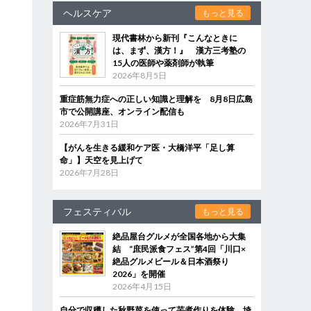
ヘルスケア
もっと見る
現代書林から新刊『こんなときに
は、まず、漢方！』 漢方三考塾の
15人の医師や薬剤師が執筆
2026年8月5日
重症筋無力症への正しい知識と理解を 8月8日広島
市で公開講座、オンライン配信も
2026年7月31日
【がんを生きる緩和ケア医・大橋洋平「足し算
命」】天空を見上げて
2026年7月28日
フェスティバル
もっと見る
絶品屋台グルメが全国各地から大集
結 “庶民派食フェス”第4回「川口×
絶品グルメビール＆日本酒祭り
2026」を開催
2026年4月15日
自分で収穫した秋野菜を使って芋煮作りを体験 埼