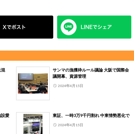
送混
サンマの漁獲枠ルール議論 大阪で国際会
議開幕、資源管理
2024年4月15日
施設愛
東証、一時3万9千円割れ 中東情勢悪化で
2024年4月15日