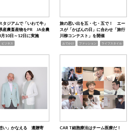
スタジアムで「いわて牛」
旅の思い出を五・七・五で！ エー
県産農畜産物をPR JA全農
スが「かばんの日」に合わせ「旅行
月10日～12日に実施
川柳コンテスト」を開催
,
,
,
ビジネス
おでかけ
ファッション
ライフスタイル
想い」かなえる 遺贈寄
CAR T細胞療法はチーム医療だ！