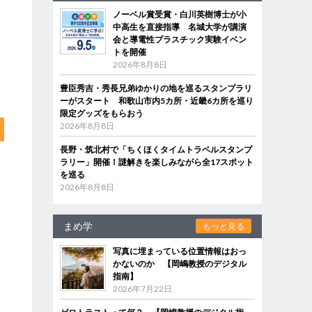
ノーベル賞受賞・白川英樹博士が小
中高生を直接指導 名城大学が講演
会と導電性プラスチック実験イベン
トを開催
2026年8月8日
豊臣秀吉・秀長兄弟ゆかりの地を巡るスタンプラリ
ーがスタート 和歌山市内5カ所・近畿6カ所を巡り
限定グッズをもらおう
2026年8月8日
長野・筑北村で「ちくほくタイムトラベルスタンプ
ラリー」開催！謎解きを楽しみながら全17スポット
を巡る
2026年8月8日
まめ学
もっと見る
写真に埋まっている位置情報はおっ
かないのか 【岡嶋教授のデジタル
指南】
2026年7月22日