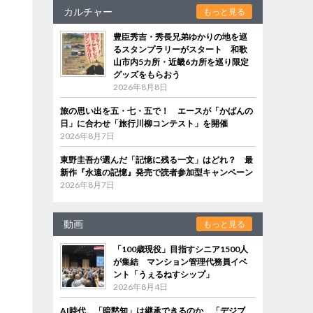
カルチャー
もっと見る
豊臣秀吉・秀長兄弟ゆかりの地を巡
るスタンプラリーがスタート 和歌
山市内5カ所・近畿6カ所を巡り限定
グッズをもらおう
2026年8月8日
旅の思い出を五・七・五で！ エースが「かばんの
日」に合わせ「旅行川柳コンテスト」を開催
2026年8月7日
東野圭吾が選んだ「記憶に残る一文」はどれ？ 最
新作『永遠の記憶』発売で読者参加型キャンペーン
2026年8月7日
動画
もっと見る
「100歳現役」目指すシニア1500人
が集結 マンション管理代務員イベ
ント「うぇるねすシップ」
2026年8月4日
AI時代、「暗黙知」は継承できるのか 「デジブ