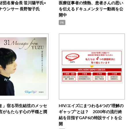
財団名誉会長 笹川陽平氏×
医療従事者の情熱、患者さんの思い
ナウンサー 長野智子氏
を伝えるドキュメンタリー動画を公
開中
PR
ま」宿る羽生結弦のメッセ
HIV/エイズにまつわる6つの“理解の
言がもたらす心の平穏と潤
ギャップ”とは？ 2030年の流行終
結を目指すGAP6の特設サイトを公
開