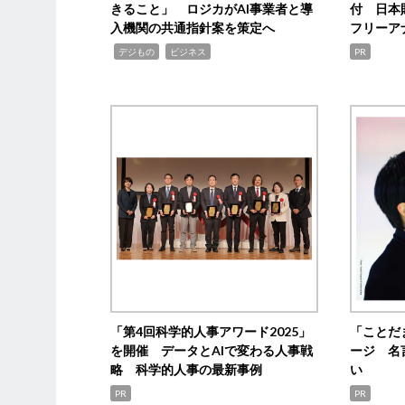
きること」 ロジカがAI事業者と導
付 日本
入機関の共通指針案を策定へ
フリーア
,
,
デジもの
ビジネス
PR
「第4回科学的人事アワード2025」
「ことだ
を開催 データとAIで変わる人事戦
ージ 名
略 科学的人事の最新事例
い
PR
PR