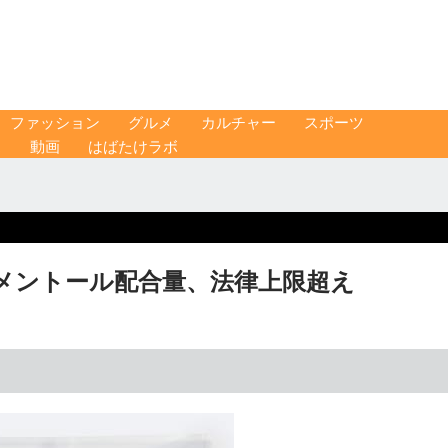
ファッション
グルメ
カルチャー
スポーツ
ス
動画
はばたけラボ
メントール配合量、法律上限超え