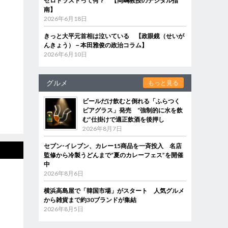
ゼロトラストって何？ 【岡嶋教授のデジタル指
南】
2026年6月18日
きっと大平元首相は泣いている 【政眼鏡（せいが
んきょう）－本田雅俊の政治コラム】
2026年6月10日
グルメ
もっと見る
ビールだけ飲むと倒れる「ふらつく
ビアグラス」発売 “強制的に水を飲
む”仕掛けで適正飲酒を後押し
2026年8月7日
セブン‐イレブン、カレー15商品を一斉投入 名店
監修から冷製うどんまで“夏のカレーフェス”を開催
中
2026年8月6日
横浜高島屋で「韓国市場」がスタート 人気グルメ
から雑貨まで約30ブランドが集結
2026年8月5日