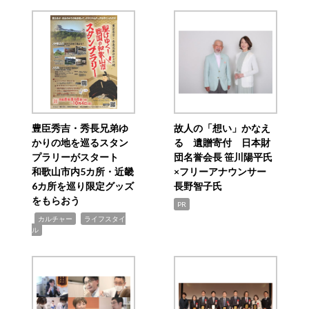
豊臣秀吉・秀長兄弟ゆ
故人の「想い」かなえ
かりの地を巡るスタン
る 遺贈寄付 日本財
プラリーがスタート
団名誉会長 笹川陽平氏
和歌山市内5カ所・近畿
×フリーアナウンサー
6カ所を巡り限定グッズ
長野智子氏
をもらおう
PR
,
,
カルチャー
ライフスタイ
ル