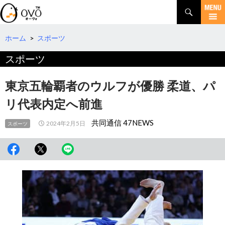
検
索
コ
ン
テ
ホーム
>
スポーツ
ン
スポーツ
ツ
へ
移
東京五輪覇者のウルフが優勝 柔道、パ
動
リ代表内定へ前進
共同通信 47NEWS
2024年2月5日
スポーツ