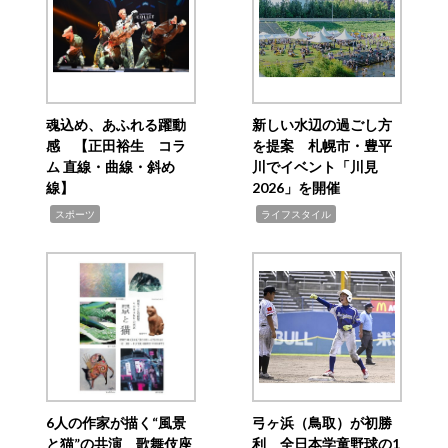
魂込め、あふれる躍動
新しい水辺の過ごし方
感 【正田裕生 コラ
を提案 札幌市・豊平
ム 直線・曲線・斜め
川でイベント「川見
線】
2026」を開催
,
,
スポーツ
ライフスタイル
6人の作家が描く“風景
弓ヶ浜（鳥取）が初勝
と猫”の共演 歌舞伎座
利 全日本学童野球の1