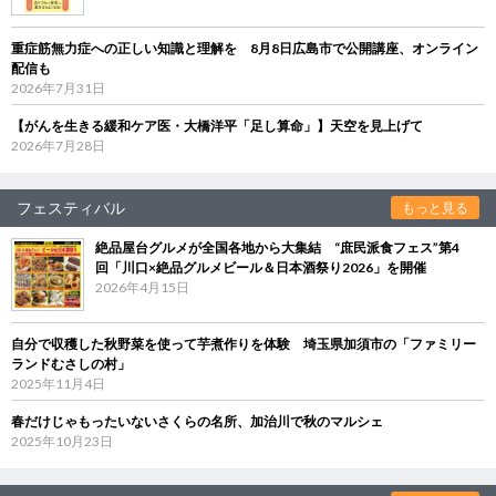
重症筋無力症への正しい知識と理解を 8月8日広島市で公開講座、オンライン
配信も
2026年7月31日
【がんを生きる緩和ケア医・大橋洋平「足し算命」】天空を見上げて
2026年7月28日
フェスティバル
もっと見る
絶品屋台グルメが全国各地から大集結 “庶民派食フェス”第4
回「川口×絶品グルメビール＆日本酒祭り2026」を開催
2026年4月15日
自分で収穫した秋野菜を使って芋煮作りを体験 埼玉県加須市の「ファミリー
ランドむさしの村」
2025年11月4日
春だけじゃもったいないさくらの名所、加治川で秋のマルシェ
2025年10月23日