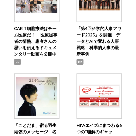
CAR T細胞療法はチー
「第4回科学的人事アワ
ム医療だ！ 医療従事
ード2025」を開催 デ
者の情熱、患者さんの
ータとAIで変わる人事
思いを伝えるドキュメ
戦略 科学的人事の最
ンタリー動画を公開中
新事例
PR
PR
「ことだま」宿る羽生
HIV/エイズにまつわる6
結弦のメッセージ 名
つの“理解のギャッ