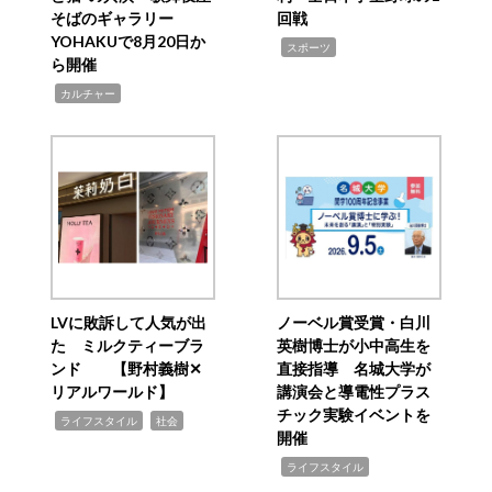
そばのギャラリー
回戦
YOHAKUで8月20日か
,
スポーツ
ら開催
,
カルチャー
LVに敗訴して人気が出
ノーベル賞受賞・白川
た ミルクティーブラ
英樹博士が小中高生を
ンド 【野村義樹✕
直接指導 名城大学が
リアルワールド】
講演会と導電性プラス
チック実験イベントを
,
,
ライフスタイル
社会
開催
,
ライフスタイル