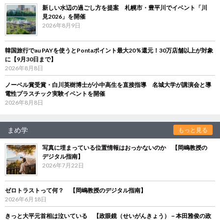
新しい水辺の過ごし方を提案 札幌市・豊平川でイベント「川
見2026」を開催
2026年8月9日
韓国旅行でau PAYを使うとPontaポイント最大20％還元！30万店舗以上が対象
に【9月30日まで】
2026年8月8日
ノーベル賞受賞・白川英樹博士が小中高生を直接指導 名城大学が講演会と導
電性プラスチック実験イベントを開催
2026年8月8日
まめ学
もっと見る
写真に埋まっている位置情報はおっかないのか 【岡嶋教授の
デジタル指南】
2026年7月22日
ゼロトラストって何？ 【岡嶋教授のデジタル指南】
2026年6月18日
きっと大平元首相は泣いている 【政眼鏡（せいがんきょう）－本田雅俊の政