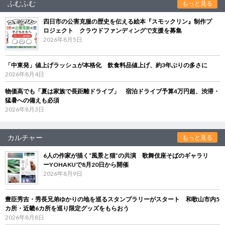
ふむふむ
もっと見る
四日市の公害克服の歴史を伝える絵本『スモックリン』制作プ
ロジェクト クラウドファンディングで支援を募集
2026年8月5日
「中東発」値上げラッシュが本格化 飲食料品値上げ、約3年ぶりの多さに
2026年8月4日
物価高でも「夏は家族で長距離ドライブ」 宿泊ドライブ予算4万円超、渋滞・
猛暑への備えも必須
2026年8月3日
カルチャー
もっと見る
6人の作家が描く“風景と猫”の共演 歌舞伎座そばのギャラリ
ーYOHAKUで8月20日から開催
2026年8月9日
豊臣秀吉・秀長兄弟ゆかりの地を巡るスタンプラリーがスタート 和歌山市内5
カ所・近畿6カ所を巡り限定グッズをもらおう
2026年8月8日