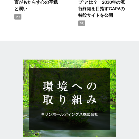
言がもたらす心の平穏
プ”とは？ 2030年の流
と潤い
行終結を目指すGAP6の
特設サイトを公開
PR
PR