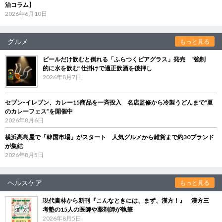
治コラム】
2026年6月10日
グルメ
もっと見る
ビールだけ飲むと倒れる「ふらつくビアグラス」発売 “強制
的に水を飲む”仕掛けで適正飲酒を後押し
2026年8月7日
セブン‐イレブン、カレー15商品を一斉投入 名店監修から冷製うどんまで“夏
のカレーフェス”を開催中
2026年8月6日
横浜高島屋で「韓国市場」がスタート 人気グルメから雑貨まで約30ブランド
が集結
2026年8月5日
ヘルスケア
もっと見る
現代書林から新刊『こんなときには、まず、漢方！』 漢方三
考塾の15人の医師や薬剤師が執筆
2026年8月5日