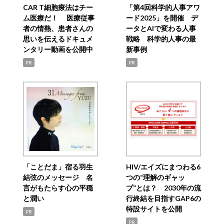
CAR T細胞療法はチー
「第4回科学的人事アワ
ム医療だ！ 医療従事
ード2025」を開催 デ
者の情熱、患者さんの
ータとAIで変わる人事
思いを伝えるドキュメ
戦略 科学的人事の最
ンタリー動画を公開中
新事例
PR
PR
「ことだま」宿る羽生
HIV/エイズにまつわる6
結弦のメッセージ 名
つの“理解のギャッ
言がもたらす心の平穏
プ”とは？ 2030年の流
と潤い
行終結を目指すGAP6の
特設サイトを公開
PR
PR