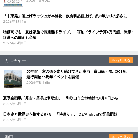
2026年8月5日
「中東発」値上げラッシュが本格化 飲食料品値上げ、約3年ぶりの多さに
2026年8月4日
物価高でも「夏は家族で長距離ドライブ」 宿泊ドライブ予算4万円超、渋滞・
猛暑への備えも必須
2026年8月3日
カルチャー
もっと見る
55年間、京の街を走り続けてきた車両 嵐山線・モボ301形、
運行開始55周年イベントを開催
2026年8月6日
夏季企画展「秀吉・秀長と和歌山」 和歌山市立博物館で8月8日から
2026年8月6日
日本史と世界史を旅するRPG 「時渡り」、iOS/Androidで配信開始
2026年8月6日
動画
もっと見る