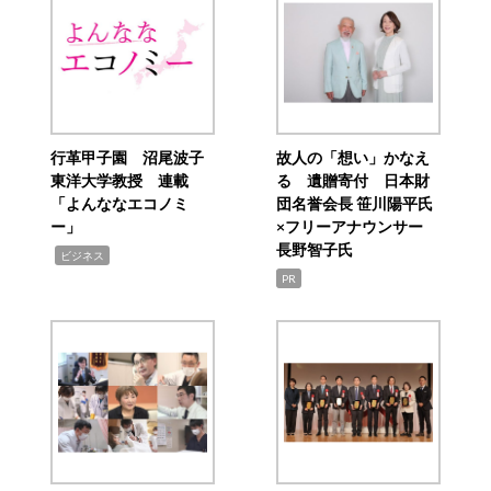
行革甲子園 沼尾波子
故人の「想い」かなえ
東洋大学教授 連載
る 遺贈寄付 日本財
「よんななエコノミ
団名誉会長 笹川陽平氏
ー」
×フリーアナウンサー
長野智子氏
,
ビジネス
PR