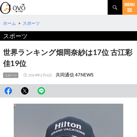
検
索
コ
ン
テ
ホーム
>
スポーツ
ン
スポーツ
ツ
へ
移
世界ランキング畑岡奈紗は17位 古江彩
動
佳19位
共同通信 47NEWS
2024年2月6日
スポーツ