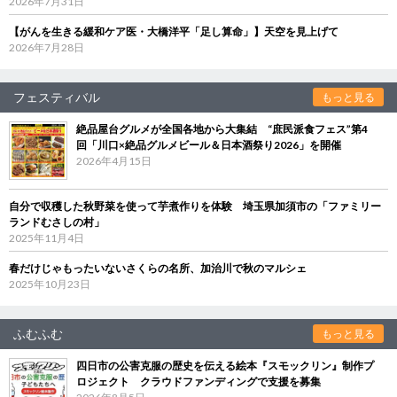
2026年7月31日
【がんを生きる緩和ケア医・大橋洋平「足し算命」】天空を見上げて
2026年7月28日
フェスティバル
もっと見る
絶品屋台グルメが全国各地から大集結 “庶民派食フェス”第4
回「川口×絶品グルメビール＆日本酒祭り2026」を開催
2026年4月15日
自分で収穫した秋野菜を使って芋煮作りを体験 埼玉県加須市の「ファミリー
ランドむさしの村」
2025年11月4日
春だけじゃもったいないさくらの名所、加治川で秋のマルシェ
2025年10月23日
ふむふむ
もっと見る
四日市の公害克服の歴史を伝える絵本『スモックリン』制作プ
ロジェクト クラウドファンディングで支援を募集