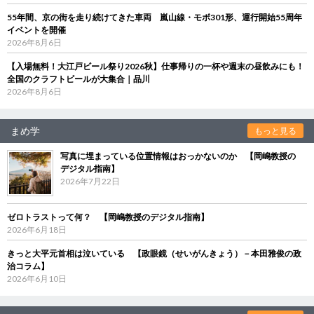
55年間、京の街を走り続けてきた車両 嵐山線・モボ301形、運行開始55周年
イベントを開催
2026年8月6日
【入場無料！大江戸ビール祭り2026秋】仕事帰りの一杯や週末の昼飲みにも！
全国のクラフトビールが大集合｜品川
2026年8月6日
まめ学
もっと見る
写真に埋まっている位置情報はおっかないのか 【岡嶋教授の
デジタル指南】
2026年7月22日
ゼロトラストって何？ 【岡嶋教授のデジタル指南】
2026年6月18日
きっと大平元首相は泣いている 【政眼鏡（せいがんきょう）－本田雅俊の政
治コラム】
2026年6月10日