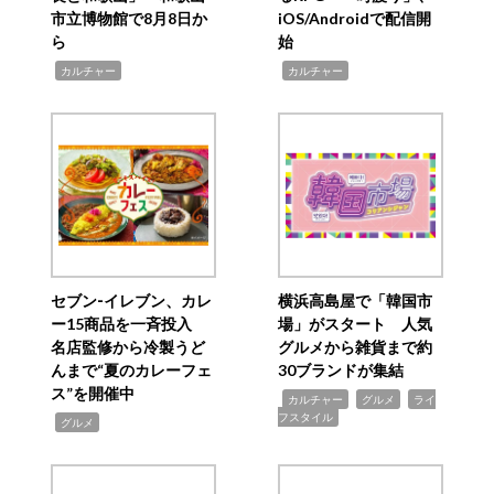
市立博物館で8月8日か
iOS/Androidで配信開
ら
始
,
,
カルチャー
カルチャー
セブン‐イレブン、カレ
横浜高島屋で「韓国市
ー15商品を一斉投入
場」がスタート 人気
名店監修から冷製うど
グルメから雑貨まで約
んまで“夏のカレーフェ
30ブランドが集結
ス”を開催中
,
,
,
カルチャー
グルメ
ライ
フスタイル
,
グルメ