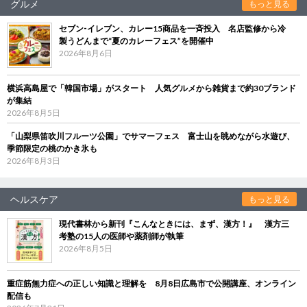
グルメ
もっと見る
セブン‐イレブン、カレー15商品を一斉投入 名店監修から冷
製うどんまで“夏のカレーフェス”を開催中
2026年8月6日
横浜高島屋で「韓国市場」がスタート 人気グルメから雑貨まで約30ブランド
が集結
2026年8月5日
「山梨県笛吹川フルーツ公園」でサマーフェス 富士山を眺めながら水遊び、
季節限定の桃のかき氷も
2026年8月3日
ヘルスケア
もっと見る
現代書林から新刊『こんなときには、まず、漢方！』 漢方三
考塾の15人の医師や薬剤師が執筆
2026年8月5日
重症筋無力症への正しい知識と理解を 8月8日広島市で公開講座、オンライン
配信も