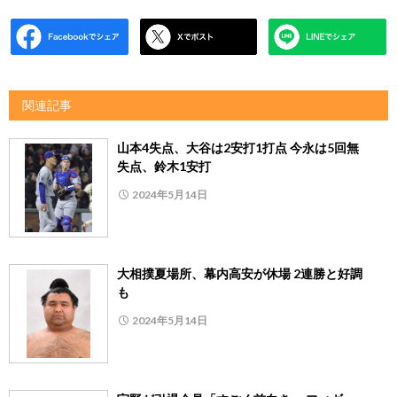
関連記事
山本4失点、大谷は2安打1打点 今永は5回無
失点、鈴木1安打
2024年5月14日
大相撲夏場所、幕内高安が休場 2連勝と好調
も
2024年5月14日