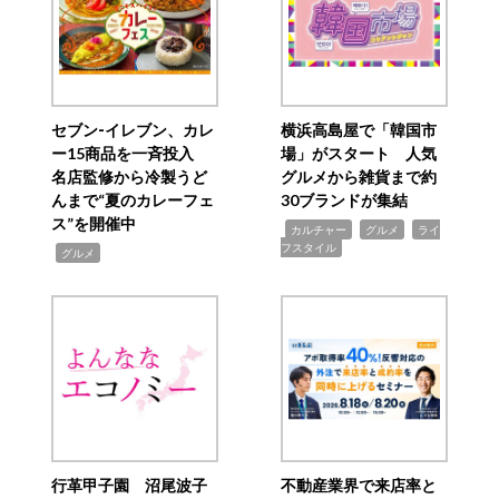
セブン‐イレブン、カレ
横浜高島屋で「韓国市
ー15商品を一斉投入
場」がスタート 人気
名店監修から冷製うど
グルメから雑貨まで約
んまで“夏のカレーフェ
30ブランドが集結
ス”を開催中
,
,
,
カルチャー
グルメ
ライ
フスタイル
,
グルメ
行革甲子園 沼尾波子
不動産業界で来店率と