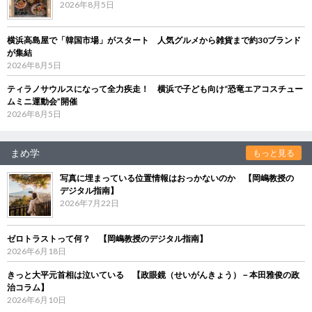
2026年8月5日
横浜高島屋で「韓国市場」がスタート 人気グルメから雑貨まで約30ブランド
が集結
2026年8月5日
ティラノサウルスになって全力疾走！ 横浜で子ども向け“恐竜エアコスチュー
ムミニ運動会”開催
2026年8月5日
まめ学
もっと見る
写真に埋まっている位置情報はおっかないのか 【岡嶋教授の
デジタル指南】
2026年7月22日
ゼロトラストって何？ 【岡嶋教授のデジタル指南】
2026年6月18日
きっと大平元首相は泣いている 【政眼鏡（せいがんきょう）－本田雅俊の政
治コラム】
2026年6月10日