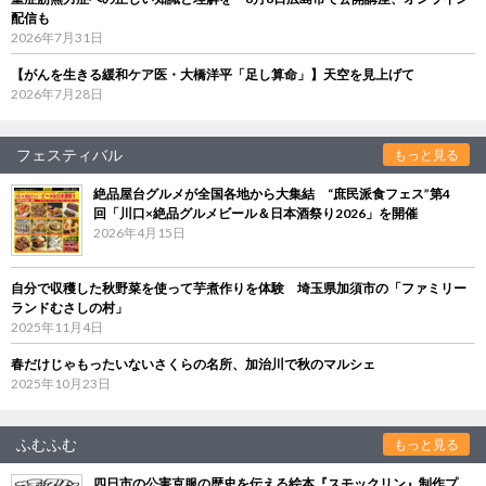
配信も
2026年7月31日
【がんを生きる緩和ケア医・大橋洋平「足し算命」】天空を見上げて
2026年7月28日
フェスティバル
もっと見る
絶品屋台グルメが全国各地から大集結 “庶民派食フェス”第4
回「川口×絶品グルメビール＆日本酒祭り2026」を開催
2026年4月15日
自分で収穫した秋野菜を使って芋煮作りを体験 埼玉県加須市の「ファミリー
ランドむさしの村」
2025年11月4日
春だけじゃもったいないさくらの名所、加治川で秋のマルシェ
2025年10月23日
ふむふむ
もっと見る
四日市の公害克服の歴史を伝える絵本『スモックリン』制作プ