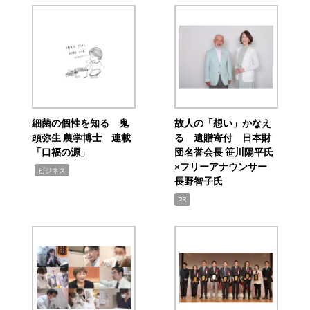
細菌の個性を知る 鬼
故人の「想い」かなえ
頭弥生 農学博士 連載
る 遺贈寄付 日本財
「口福の源」
団名誉会長 笹川陽平氏
×フリーアナウンサー
,
ビジネス
長野智子氏
PR