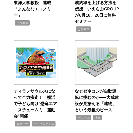
東洋大学教授 連載
成約率を上げる方法を
「よんななエコノミ
伝授 いえらぶGROUP
ー」
が8月18、20日に無料
セミナー
,
ビジネス
,
ビジネス
ティラノサウルスにな
なぜゼネコンが自動運
って全力疾走！ 横浜
転に挑むのか――大成建
で子ども向け“恐竜エア
設が見据える「建物」
コスチュームミニ運動
という最後のピース
会”開催
,
,
ビジネス
社会
,
,
スポーツ
ライフスタイル