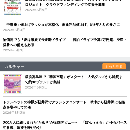
ロジェクト クラウドファンディングで支援を募集
2026年8月5日
「中東発」値上げラッシュが本格化 飲食料品値上げ、約3年ぶりの多さに
2026年8月4日
物価高でも「夏は家族で長距離ドライブ」 宿泊ドライブ予算4万円超、渋滞・
猛暑への備えも必須
2026年8月3日
カルチャー
もっと見る
横浜高島屋で「韓国市場」がスタート 人気グルメから雑貨ま
で約30ブランドが集結
2026年8月5日
トランペットの神様が軽井沢でクラシックコンサート 草津から軽井沢にも拠
点を増やして開催
2026年8月5日
500万人に親しまれた“たぬき”が全国デビューへ 「ぽんうぇる」がゆるバース
初参戦、応援を呼びかけ