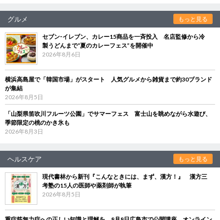
グルメ
もっと見る
セブン‐イレブン、カレー15商品を一斉投入 名店監修から冷
製うどんまで“夏のカレーフェス”を開催中
2026年8月6日
横浜高島屋で「韓国市場」がスタート 人気グルメから雑貨まで約30ブランド
が集結
2026年8月5日
「山梨県笛吹川フルーツ公園」でサマーフェス 富士山を眺めながら水遊び、
季節限定の桃のかき氷も
2026年8月3日
ヘルスケア
もっと見る
現代書林から新刊『こんなときには、まず、漢方！』 漢方三
考塾の15人の医師や薬剤師が執筆
2026年8月5日
重症筋無力症への正しい知識と理解を 8月8日広島市で公開講座、オンライン