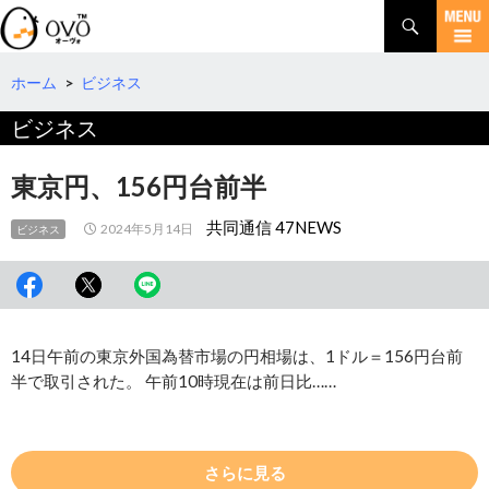
検
索
コ
ン
テ
ホーム
>
ビジネス
ン
ビジネス
ツ
へ
移
東京円、156円台前半
動
共同通信 47NEWS
2024年5月14日
ビジネス
14日午前の東京外国為替市場の円相場は、1ドル＝156円台前
半で取引された。 午前10時現在は前日比……
さらに見る