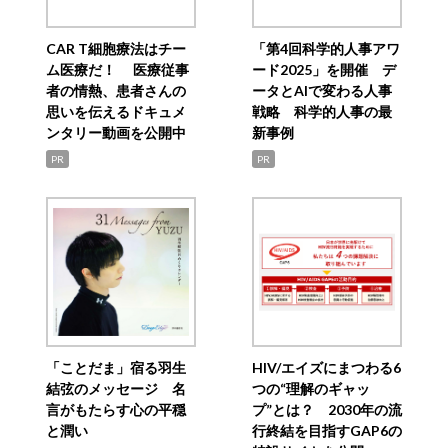
CAR T細胞療法はチー
「第4回科学的人事アワ
ム医療だ！ 医療従事
ード2025」を開催 デ
者の情熱、患者さんの
ータとAIで変わる人事
思いを伝えるドキュメ
戦略 科学的人事の最
ンタリー動画を公開中
新事例
PR
PR
「ことだま」宿る羽生
HIV/エイズにまつわる6
結弦のメッセージ 名
つの“理解のギャッ
言がもたらす心の平穏
プ”とは？ 2030年の流
と潤い
行終結を目指すGAP6の