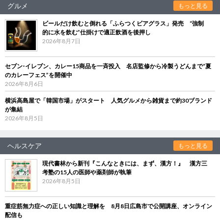
グルメ
もっと見る
ビールだけ飲むと倒れる「ふらつくビアグラス」発売 “強制
的に水を飲む”仕掛けで適正飲酒を後押し
2026年8月7日
セブン‐イレブン、カレー15商品を一斉投入 名店監修から冷製うどんまで“夏
のカレーフェス”を開催中
2026年8月6日
横浜高島屋で「韓国市場」がスタート 人気グルメから雑貨まで約30ブランド
が集結
2026年8月5日
ヘルスケア
もっと見る
現代書林から新刊『こんなときには、まず、漢方！』 漢方三
考塾の15人の医師や薬剤師が執筆
2026年8月5日
重症筋無力症への正しい知識と理解を 8月8日広島市で公開講座、オンライン
配信も