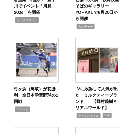
川でイベント「川見
そばのギャラリー
2026」を開催
YOHAKUで8月20日か
ら開催
,
ライフスタイル
,
カルチャー
弓ヶ浜（鳥取）が初勝
LVに敗訴して人気が出
利 全日本学童野球の1
た ミルクティーブラ
回戦
ンド 【野村義樹✕
リアルワールド】
,
スポーツ
,
,
ライフスタイル
社会