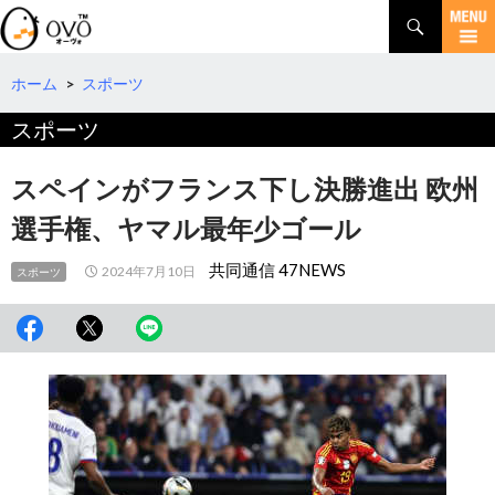
検
索
コ
ン
テ
ホーム
>
スポーツ
ン
スポーツ
ツ
へ
移
スペインがフランス下し決勝進出 欧州
動
選手権、ヤマル最年少ゴール
共同通信 47NEWS
2024年7月10日
スポーツ