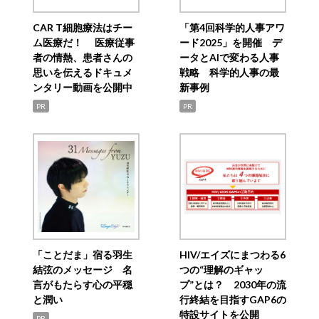
CAR T細胞療法はチー
「第4回科学的人事アワ
ム医療だ！ 医療従事
ード2025」を開催 デ
者の情熱、患者さんの
ータとAIで変わる人事
思いを伝えるドキュメ
戦略 科学的人事の最
ンタリー動画を公開中
新事例
PR
PR
「ことだま」宿る羽生
HIV/エイズにまつわる6
結弦のメッセージ 名
つの“理解のギャッ
言がもたらす心の平穏
プ”とは？ 2030年の流
と潤い
行終結を目指すGAP6の
特設サイトを公開
PR