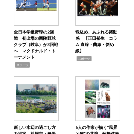
全日本学童野球の2回
魂込め、あふれる躍動
戦 初出場の西陵野球
感 【正田裕生 コラ
クラブ（岐阜）が3回戦
ム 直線・曲線・斜め
へ マクドナルド・ト
線】
ーナメント
,
スポーツ
,
スポーツ
新しい水辺の過ごし方
6人の作家が描く“風景
を提案 札幌市・豊平
と猫”の共演 歌舞伎座