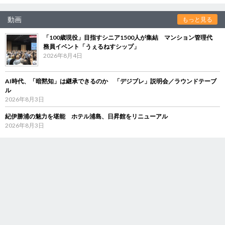
動画
もっと見る
「100歳現役」目指すシニア1500人が集結 マンション管理代
務員イベント「うぇるねすシップ」
2026年8月4日
AI時代、「暗黙知」は継承できるのか 「デジブレ」説明会／ラウンドテーブ
ル
2026年8月3日
紀伊勝浦の魅力を堪能 ホテル浦島、日昇館をリニューアル
2026年8月3日