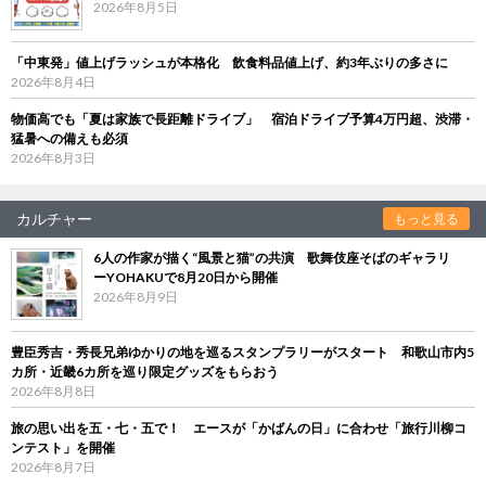
2026年8月5日
「中東発」値上げラッシュが本格化 飲食料品値上げ、約3年ぶりの多さに
2026年8月4日
物価高でも「夏は家族で長距離ドライブ」 宿泊ドライブ予算4万円超、渋滞・
猛暑への備えも必須
2026年8月3日
カルチャー
もっと見る
6人の作家が描く“風景と猫”の共演 歌舞伎座そばのギャラリ
ーYOHAKUで8月20日から開催
2026年8月9日
豊臣秀吉・秀長兄弟ゆかりの地を巡るスタンプラリーがスタート 和歌山市内5
カ所・近畿6カ所を巡り限定グッズをもらおう
2026年8月8日
旅の思い出を五・七・五で！ エースが「かばんの日」に合わせ「旅行川柳コ
ンテスト」を開催
2026年8月7日