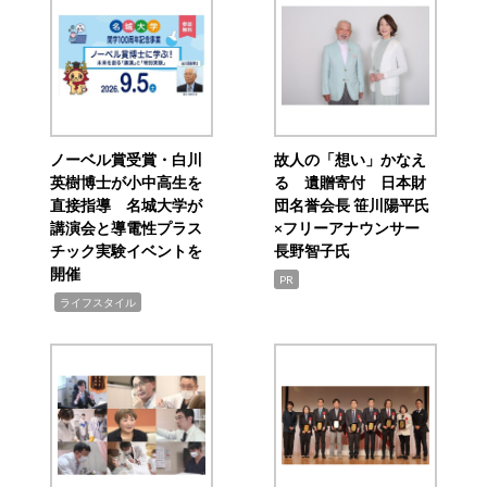
ノーベル賞受賞・白川
故人の「想い」かなえ
英樹博士が小中高生を
る 遺贈寄付 日本財
直接指導 名城大学が
団名誉会長 笹川陽平氏
講演会と導電性プラス
×フリーアナウンサー
チック実験イベントを
長野智子氏
開催
PR
,
ライフスタイル