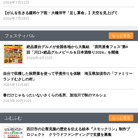
2026年7月31日
【がんを生きる緩和ケア医・大橋洋平「足し算命」】天空を見上げて
2026年7月28日
フェスティバル
もっと見る
絶品屋台グルメが全国各地から大集結 “庶民派食フェス”第4
回「川口×絶品グルメビール＆日本酒祭り2026」を開催
2026年4月15日
自分で収穫した秋野菜を使って芋煮作りを体験 埼玉県加須市の「ファミリー
ランドむさしの村」
2025年11月4日
春だけじゃもったいないさくらの名所、加治川で秋のマルシェ
2025年10月23日
ふむふむ
もっと見る
四日市の公害克服の歴史を伝える絵本『スモックリン』制作プ
ロジェクト クラウドファンディングで支援を募集