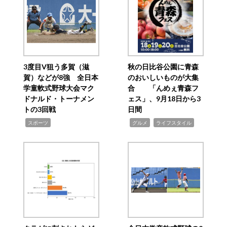
3度目V狙う多賀（滋
秋の日比谷公園に青森
賀）などが8強 全日本
のおいしいものが大集
学童軟式野球大会マク
合 「んめぇ青森フ
ドナルド・トーナメン
ェス」、9月18日から3
トの3回戦
日間
,
,
,
スポーツ
グルメ
ライフスタイル