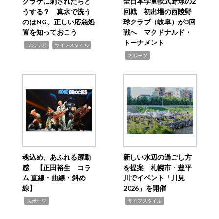
クラゲに刺されたらど
全日本学童軟式野球の2
うする？ 真水で洗う
回戦 初出場の西陵野
のはNG、正しい応急処
球クラブ（岐阜）が3回
置を知っておこう
戦へ マクドナルド・
トーナメント
,
,
ふむふむ
ライフスタイル
,
スポーツ
魂込め、あふれる躍動
新しい水辺の過ごし方
感 【正田裕生 コラ
を提案 札幌市・豊平
ム 直線・曲線・斜め
川でイベント「川見
線】
2026」を開催
,
,
スポーツ
ライフスタイル