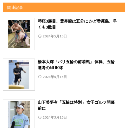
関連記事
琴桜3勝目、豊昇龍は五分に かど番霧島、早
くも3敗目
2024年5月15日
橋本大輝「パリ五輪の前哨戦」 体操、五輪
選考のNHK杯
2024年5月15日
山下美夢有「五輪は特別」 女子ゴルフ開幕
前に
2024年5月15日