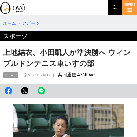
検
索
コ
ン
テ
ホーム
>
スポーツ
ン
スポーツ
ツ
へ
移
上地結衣、小田凱人が準決勝へ ウィン
動
ブルドンテニス車いすの部
共同通信 47NEWS
2024年7月12日
スポーツ