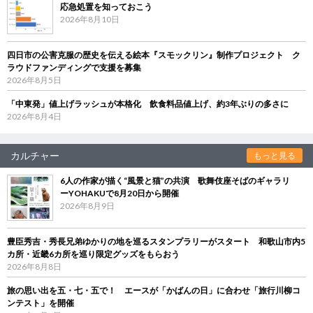
応急処置を知っておこう
2026年8月10日
四日市の公害克服の歴史を伝える絵本『スモックリン』制作プロジェクト ク
ラウドファンディングで支援を募集
2026年8月5日
「中東発」値上げラッシュが本格化 飲食料品値上げ、約3年ぶりの多さに
2026年8月4日
カルチャー
もっと見る
6人の作家が描く“風景と猫”の共演 歌舞伎座そばのギャラリ
ーYOHAKUで8月20日から開催
2026年8月9日
豊臣秀吉・秀長兄弟ゆかりの地を巡るスタンプラリーがスタート 和歌山市内5
カ所・近畿6カ所を巡り限定グッズをもらおう
2026年8月8日
旅の思い出を五・七・五で！ エースが「かばんの日」に合わせ「旅行川柳コ
ンテスト」を開催