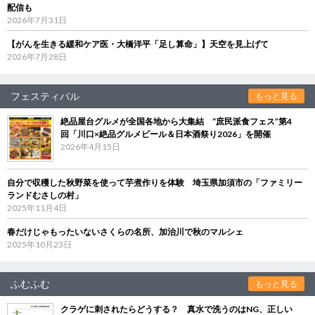
配信も
2026年7月31日
【がんを生きる緩和ケア医・大橋洋平「足し算命」】天空を見上げて
2026年7月28日
フェスティバル
もっと見る
絶品屋台グルメが全国各地から大集結 “庶民派食フェス”第4
回「川口×絶品グルメビール＆日本酒祭り2026」を開催
2026年4月15日
自分で収穫した秋野菜を使って芋煮作りを体験 埼玉県加須市の「ファミリー
ランドむさしの村」
2025年11月4日
春だけじゃもったいないさくらの名所、加治川で秋のマルシェ
2025年10月23日
ふむふむ
もっと見る
クラゲに刺されたらどうする？ 真水で洗うのはNG、正しい