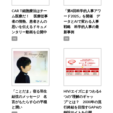
CAR T細胞療法はチー
「第4回科学的人事アワ
ム医療だ！ 医療従事
ード2025」を開催 デ
者の情熱、患者さんの
ータとAIで変わる人事
思いを伝えるドキュメ
戦略 科学的人事の最
ンタリー動画を公開中
新事例
PR
PR
「ことだま」宿る羽生
HIV/エイズにまつわる6
結弦のメッセージ 名
つの“理解のギャッ
言がもたらす心の平穏
プ”とは？ 2030年の流
と潤い
行終結を目指すGAP6の
特設サイトを公開