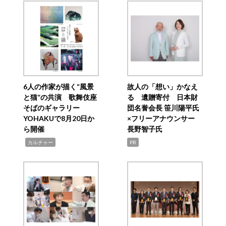
6人の作家が描く“風景
故人の「想い」かなえ
と猫”の共演 歌舞伎座
る 遺贈寄付 日本財
そばのギャラリー
団名誉会長 笹川陽平氏
YOHAKUで8月20日か
×フリーアナウンサー
ら開催
長野智子氏
,
カルチャー
PR