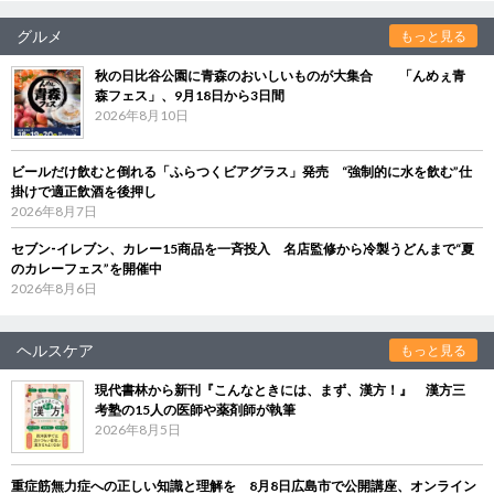
グルメ
もっと見る
秋の日比谷公園に青森のおいしいものが大集合 「んめぇ青
森フェス」、9月18日から3日間
2026年8月10日
ビールだけ飲むと倒れる「ふらつくビアグラス」発売 “強制的に水を飲む”仕
掛けで適正飲酒を後押し
2026年8月7日
セブン‐イレブン、カレー15商品を一斉投入 名店監修から冷製うどんまで“夏
のカレーフェス”を開催中
2026年8月6日
ヘルスケア
もっと見る
現代書林から新刊『こんなときには、まず、漢方！』 漢方三
考塾の15人の医師や薬剤師が執筆
2026年8月5日
重症筋無力症への正しい知識と理解を 8月8日広島市で公開講座、オンライン