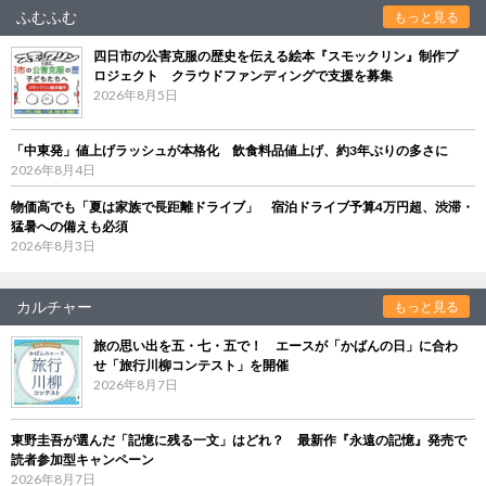
ふむふむ
もっと見る
四日市の公害克服の歴史を伝える絵本『スモックリン』制作プ
ロジェクト クラウドファンディングで支援を募集
2026年8月5日
「中東発」値上げラッシュが本格化 飲食料品値上げ、約3年ぶりの多さに
2026年8月4日
物価高でも「夏は家族で長距離ドライブ」 宿泊ドライブ予算4万円超、渋滞・
猛暑への備えも必須
2026年8月3日
カルチャー
もっと見る
旅の思い出を五・七・五で！ エースが「かばんの日」に合わ
せ「旅行川柳コンテスト」を開催
2026年8月7日
東野圭吾が選んだ「記憶に残る一文」はどれ？ 最新作『永遠の記憶』発売で
読者参加型キャンペーン
2026年8月7日