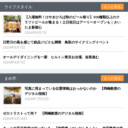
ライフスタイル
もっと見る
【入場無料！けやきひろば秋のビール祭り】300種類以上のク
ラフトビールが集まる！土日祝日はアーリーオープンも｜さい
たま新都心
2026年8月7日
日野川の風を感じて絶品ジビエも満喫 鳥取のサイクリングイベント
2026年8月7日
オールデイダイニングを一新 ヒルトン東京お台場、改装進む
2026年8月7日
まめ学
もっと見る
写真に埋まっている位置情報はおっかないのか 【岡嶋教授の
デジタル指南】
2026年7月22日
ゼロトラストって何？ 【岡嶋教授のデジタル指南】
2026年6月18日