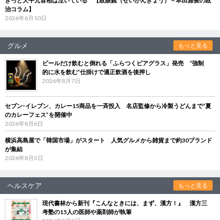
きっと大平元首相は泣いている 【政眼鏡（せいがんきょう）－本田雅俊の政
治コラム】
2026年6月10日
グルメ
もっと見る
ビールだけ飲むと倒れる「ふらつくビアグラス」発売 “強制
的に水を飲む”仕掛けで適正飲酒を後押し
2026年8月7日
セブン‐イレブン、カレー15商品を一斉投入 名店監修から冷製うどんまで“夏
のカレーフェス”を開催中
2026年8月6日
横浜高島屋で「韓国市場」がスタート 人気グルメから雑貨まで約30ブランド
が集結
2026年8月5日
ヘルスケア
もっと見る
現代書林から新刊『こんなときには、まず、漢方！』 漢方三
考塾の15人の医師や薬剤師が執筆