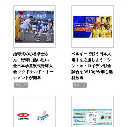
始球式の杉谷拳士さ
ベルギーで戦う日本人
ん、野球に熱い思い
選手を応援しよう シ
全日本学童軟式野球大
ント＝トロイデン戦全
会 マクドナルド・トー
試合をBS10が今季も無
ナメントが開幕
料放送
,
,
スポーツ
スポーツ