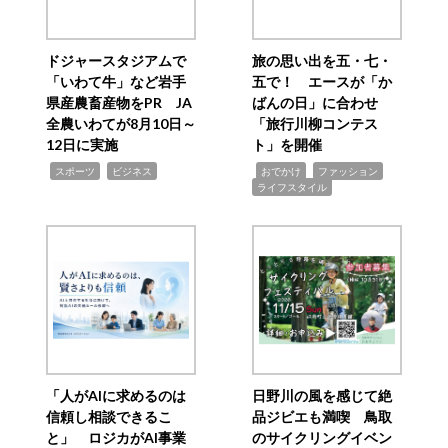
ドジャースタジアムで
旅の思い出を五・七・
「いわて牛」など岩手
五で！ エースが「か
県産農畜産物をPR JA
ばんの日」に合わせ
全農いわてが8月10日～
「旅行川柳コンテス
12日に実施
ト」を開催
,
,
,
,
,
スポーツ
ビジネス
おでかけ
ファッション
ライフスタイル
「人がAIに求めるのは
日野川の風を感じて絶
信頼し相談できるこ
品ジビエも満喫 鳥取
と」 ロジカがAI事業
のサイクリングイベン