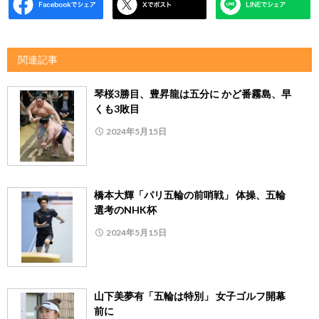
関連記事
琴桜3勝目、豊昇龍は五分に かど番霧島、早
くも3敗目
2024年5月15日
橋本大輝「パリ五輪の前哨戦」 体操、五輪
選考のNHK杯
2024年5月15日
山下美夢有「五輪は特別」 女子ゴルフ開幕
前に