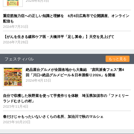
2026年8月5日
重症筋無力症への正しい知識と理解を 8月8日広島市で公開講座、オンライン
配信も
2026年7月31日
【がんを生きる緩和ケア医・大橋洋平「足し算命」】天空を見上げて
2026年7月28日
フェスティバル
もっと見る
絶品屋台グルメが全国各地から大集結 “庶民派食フェス”第4
回「川口×絶品グルメビール＆日本酒祭り2026」を開催
2026年4月15日
自分で収穫した秋野菜を使って芋煮作りを体験 埼玉県加須市の「ファミリー
ランドむさしの村」
2025年11月4日
春だけじゃもったいないさくらの名所、加治川で秋のマルシェ
2025年10月23日