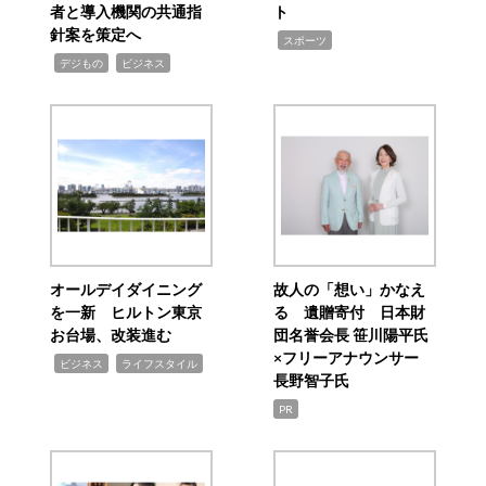
者と導入機関の共通指
ト
針案を策定へ
,
スポーツ
,
,
デジもの
ビジネス
オールデイダイニング
故人の「想い」かなえ
を一新 ヒルトン東京
る 遺贈寄付 日本財
お台場、改装進む
団名誉会長 笹川陽平氏
×フリーアナウンサー
,
,
ビジネス
ライフスタイル
長野智子氏
PR