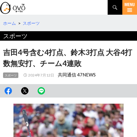
検
索
コ
ン
テ
ホーム
>
スポーツ
ン
スポーツ
ツ
へ
移
吉田4号含む4打点、鈴木3打点 大谷4打
動
数無安打、チーム4連敗
共同通信 47NEWS
2024年7月12日
スポーツ