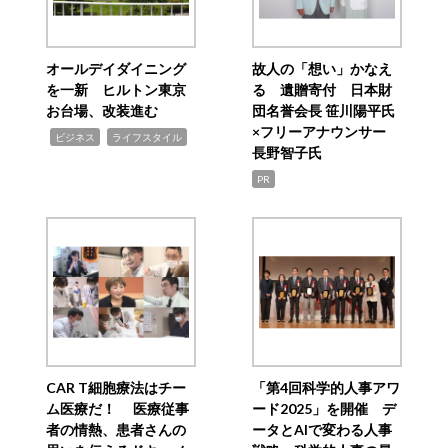
オールデイダイニング
故人の「想い」かなえ
を一新 ヒルトン東京
る 遺贈寄付 日本財
お台場、改装進む
団名誉会長 笹川陽平氏
×フリーアナウンサー
,
,
ビジネス
ライフスタイル
長野智子氏
PR
CAR T細胞療法はチー
「第4回科学的人事アワ
ム医療だ！ 医療従事
ード2025」を開催 デ
者の情熱、患者さんの
ータとAIで変わる人事