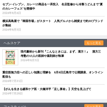
セブン‐イレブン、カレー15商品を一斉投入 名店監修から冷製うどんまで“夏
のカレーフェス”を開催中
2026年8月6日
横浜高島屋で「韓国市場」がスタート 人気グルメから雑貨まで約30ブランド
が集結
2026年8月5日
ヘルスケア
もっと見る
現代書林から新刊『こんなときには、まず、漢方！』 漢方三
考塾の15人の医師や薬剤師が執筆
2026年8月5日
重症筋無力症への正しい知識と理解を 8月8日広島市で公開講座、オンライン
配信も
2026年7月31日
【がんを生きる緩和ケア医・大橋洋平「足し算命」】天空を見上げて
2026年7月28日
フェスティバル
もっと見る