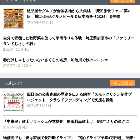
絶品屋台グルメが全国各地から大集結 “庶民派食フェス”第4
回「川口×絶品グルメビール＆日本酒祭り2026」を開催
2026年4月15日
自分で収穫した秋野菜を使って芋煮作りを体験 埼玉県加須市の「ファミリー
ランドむさしの村」
2025年11月4日
春だけじゃもったいないさくらの名所、加治川で秋のマルシェ
2025年10月23日
ふむふむ
もっと見る
四日市の公害克服の歴史を伝える絵本『スモックリン』制作プ
ロジェクト クラウドファンディングで支援を募集
2026年8月5日
「中東発」値上げラッシュが本格化 飲食料品値上げ、約3年ぶりの多さに
2026年8月4日
物価高でも「夏は家族で長距離ドライブ」 宿泊ドライブ予算4万円超、渋滞・