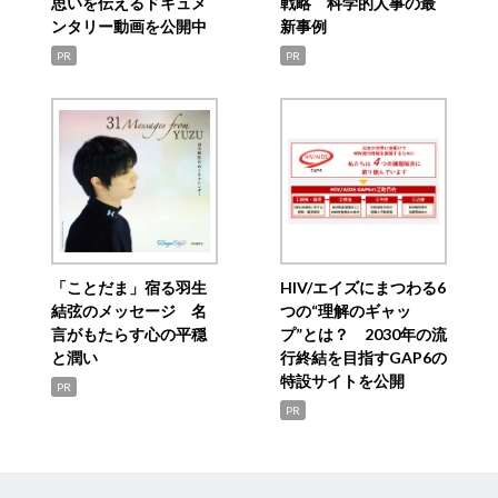
思いを伝えるドキュメ
戦略 科学的人事の最
ンタリー動画を公開中
新事例
PR
PR
「ことだま」宿る羽生
HIV/エイズにまつわる6
結弦のメッセージ 名
つの“理解のギャッ
言がもたらす心の平穏
プ”とは？ 2030年の流
と潤い
行終結を目指すGAP6の
特設サイトを公開
PR
PR