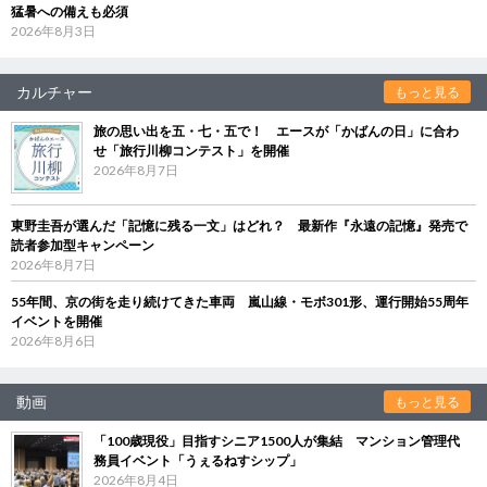
猛暑への備えも必須
2026年8月3日
カルチャー
もっと見る
旅の思い出を五・七・五で！ エースが「かばんの日」に合わ
せ「旅行川柳コンテスト」を開催
2026年8月7日
東野圭吾が選んだ「記憶に残る一文」はどれ？ 最新作『永遠の記憶』発売で
読者参加型キャンペーン
2026年8月7日
55年間、京の街を走り続けてきた車両 嵐山線・モボ301形、運行開始55周年
イベントを開催
2026年8月6日
動画
もっと見る
「100歳現役」目指すシニア1500人が集結 マンション管理代
務員イベント「うぇるねすシップ」
2026年8月4日