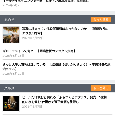
オールデイダイニングを一新 ヒルトン東京お台場、改装進む
2026年8月7日
まめ学
もっと見る
写真に埋まっている位置情報はおっかないのか 【岡嶋教授の
デジタル指南】
2026年7月22日
ゼロトラストって何？ 【岡嶋教授のデジタル指南】
2026年6月18日
きっと大平元首相は泣いている 【政眼鏡（せいがんきょう）－本田雅俊の政
治コラム】
2026年6月10日
グルメ
もっと見る
ビールだけ飲むと倒れる「ふらつくビアグラス」発売 “強制
的に水を飲む”仕掛けで適正飲酒を後押し
2026年8月7日