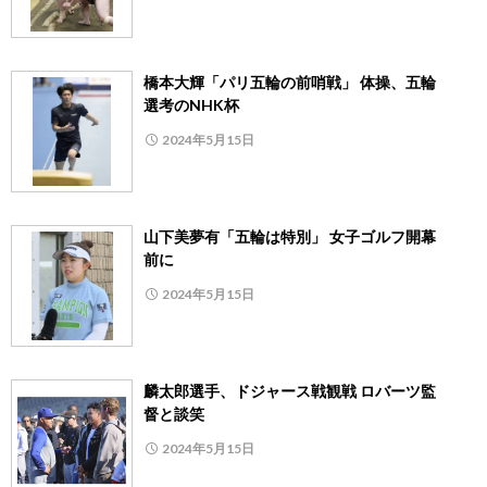
橋本大輝「パリ五輪の前哨戦」 体操、五輪
選考のNHK杯
2024年5月15日
山下美夢有「五輪は特別」 女子ゴルフ開幕
前に
2024年5月15日
麟太郎選手、ドジャース戦観戦 ロバーツ監
督と談笑
2024年5月15日