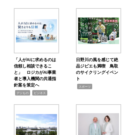
「人がAIに求めるのは
日野川の風を感じて絶
信頼し相談できるこ
品ジビエも満喫 鳥取
と」 ロジカがAI事業
のサイクリングイベン
者と導入機関の共通指
ト
針案を策定へ
,
スポーツ
,
,
デジもの
ビジネス