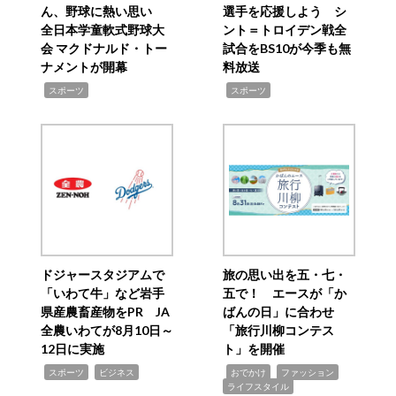
ん、野球に熱い思い
選手を応援しよう シ
全日本学童軟式野球大
ント＝トロイデン戦全
会 マクドナルド・トー
試合をBS10が今季も無
ナメントが開幕
料放送
,
,
スポーツ
スポーツ
ドジャースタジアムで
旅の思い出を五・七・
「いわて牛」など岩手
五で！ エースが「か
県産農畜産物をPR JA
ばんの日」に合わせ
全農いわてが8月10日～
「旅行川柳コンテス
12日に実施
ト」を開催
,
,
,
,
,
スポーツ
ビジネス
おでかけ
ファッション
ライフスタイル