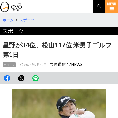
検
索
コ
ン
テ
ホーム
>
スポーツ
ン
スポーツ
ツ
へ
移
星野が34位、松山117位 米男子ゴルフ
動
第1日
共同通信 47NEWS
2024年7月12日
スポーツ