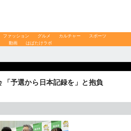
ファッション
グルメ
カルチャー
スポーツ
ス
動画
はばたけラボ
 「予選から日本記録を」と抱負