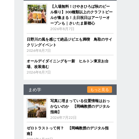
【入場無料！けやきひろば秋のビー
ル祭り】300種類以上のクラフトビー
ルが集まる！土日祝日はアーリーオ
ープンも｜さいたま新都心
2026年8月7日
日野川の風を感じて絶品ジビエも満喫 鳥取のサイ
クリングイベント
2026年8月7日
オールデイダイニングを一新 ヒルトン東京お台
場、改装進む
2026年8月7日
まめ学
もっと見る
写真に埋まっている位置情報はおっ
かないのか 【岡嶋教授のデジタル
指南】
2026年7月22日
ゼロトラストって何？ 【岡嶋教授のデジタル指
南】