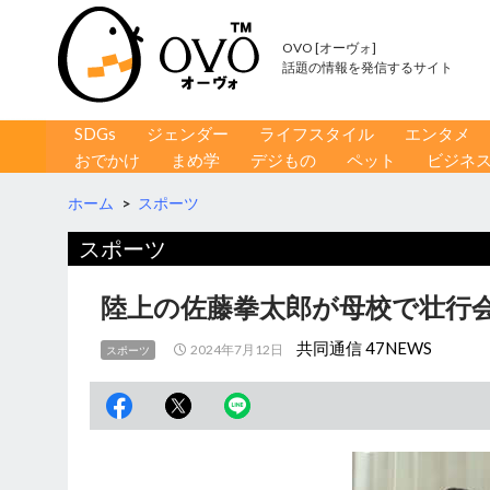
OVO [オーヴォ]
話題の情報を発信するサイト
コンテンツへ移動
検
SDGs
ジェンダー
ライフスタイル
エンタメ
索
おでかけ
まめ学
デジもの
ペット
ビジネ
ホーム
>
スポーツ
スポーツ
陸上の佐藤拳太郎が母校で壮行会
共同通信 47NEWS
2024年7月12日
スポーツ