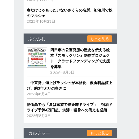
春だけじゃもったいないさくらの名所、加治川で秋
のマルシェ
2025年10月23日
ふむふむ
もっと見る
四日市の公害克服の歴史を伝える絵
本『スモックリン』制作プロジェク
ト クラウドファンディングで支援
を募集
2026年8月5日
「中東発」値上げラッシュが本格化 飲食料品値上
げ、約3年ぶりの多さに
2026年8月4日
物価高でも「夏は家族で長距離ドライブ」 宿泊ド
ライブ予算4万円超、渋滞・猛暑への備えも必須
2026年8月3日
カルチャー
もっと見る