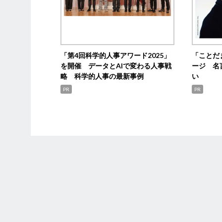
「第4回科学的人事アワード2025」
「ことだ
を開催 データとAIで変わる人事戦
ージ 名
略 科学的人事の最新事例
い
PR
PR