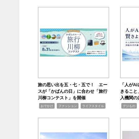
旅の思い出を五・七・五で！ エー
「人がA
スが「かばんの日」に合わせ「旅行
きること
川柳コンテスト」を開催
入機関の
,
,
,
,
,
おでかけ
ファッション
ライフスタイル
デジもの