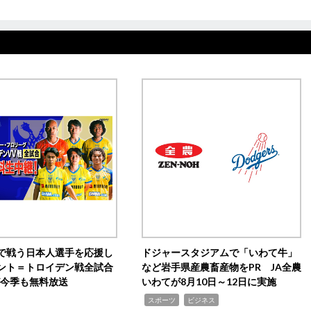
で戦う日本人選手を応援し
ドジャースタジアムで「いわて牛」
ント＝トロイデン戦全試合
など岩手県産農畜産物をPR JA全農
0が今季も無料放送
いわてが8月10日～12日に実施
,
,
スポーツ
ビジネス