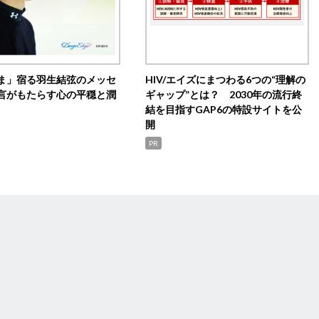
ま」宿る羽生結弦のメッセ
HIV/エイズにまつわる6つの“理解の
言がもたらす心の平穏と潤
ギャップ”とは？ 2030年の流行終
結を目指すGAP6の特設サイトを公
開
PR