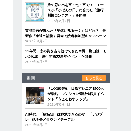
旅の思い出を五・七・五で！ エー
スが「かばんの日」に合わせ「旅行
川柳コンテスト」を開催
2026年8月7日
東野圭吾が選んだ「記憶に残る一文」はどれ？ 最
新作『永遠の記憶』発売で読者参加型キャンペーン
2026年8月7日
55年間、京の街を走り続けてきた車両 嵐山線・モ
ボ301形、運行開始55周年イベントを開催
2026年8月6日
動画
もっと見る
「100歳現役」目指すシニア1500人
が集結 マンション管理代務員イベ
ント「うぇるねすシップ」
2026年8月4日
AI時代、「暗黙知」は継承できるのか 「デジブ
レ」説明会／ラウンドテーブル
2026年8月3日