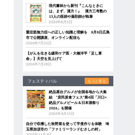
現代書林から新刊『こんなときに
は、まず、漢方！』 漢方三考塾の
15人の医師や薬剤師が執筆
2026年8月5日
重症筋無力症への正しい知識と理解を 8月8日広島
市で公開講座、オンライン配信も
2026年7月31日
【がんを生きる緩和ケア医・大橋洋平「足し算
命」】天空を見上げて
2026年7月28日
フェスティバル
もっと見る
絶品屋台グルメが全国各地から大集
結 “庶民派食フェス”第4回「川口×
絶品グルメビール＆日本酒祭り
2026」を開催
2026年4月15日
自分で収穫した秋野菜を使って芋煮作りを体験 埼
玉県加須市の「ファミリーランドむさしの村」
2025年11月4日