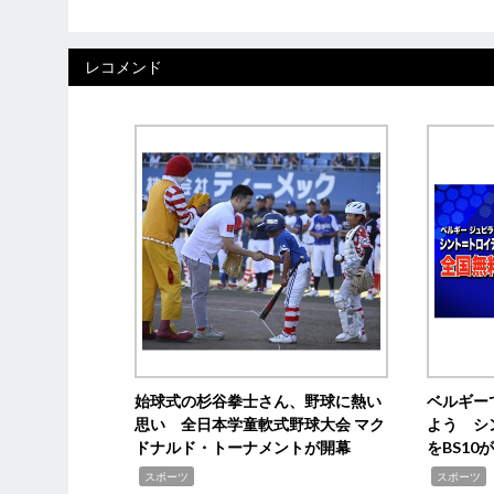
レコメンド
始球式の杉谷拳士さん、野球に熱い
ベルギー
思い 全日本学童軟式野球大会 マク
よう シ
ドナルド・トーナメントが開幕
をBS1
,
,
スポーツ
スポーツ