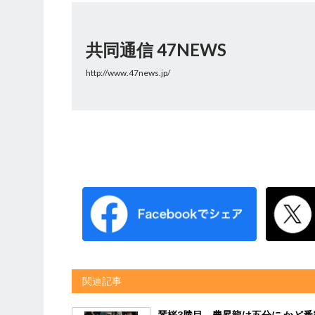
共同通信 47NEWS
http://www.47news.jp/
関連記事
琴桜3勝目、豊昇龍は五分に かど番