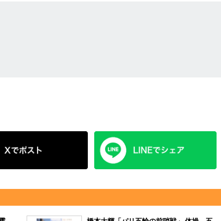
霧
橋本大輝「パリ五輪の前哨戦」 体操、五