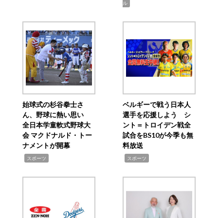
ル
始球式の杉谷拳士さ
ベルギーで戦う日本人
ん、野球に熱い思い
選手を応援しよう シ
全日本学童軟式野球大
ント＝トロイデン戦全
会 マクドナルド・トー
試合をBS10が今季も無
ナメントが開幕
料放送
,
,
スポーツ
スポーツ