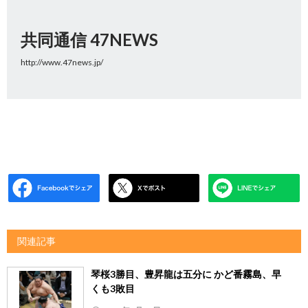
共同通信 47NEWS
http://www.47news.jp/
関連記事
琴桜3勝目、豊昇龍は五分に かど番霧島、早
くも3敗目