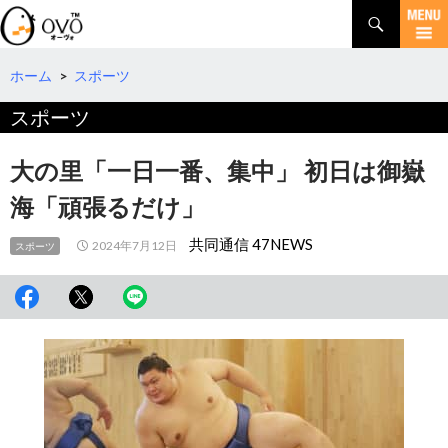
検
索
コ
ン
テ
ホーム
>
スポーツ
ン
スポーツ
ツ
へ
移
大の里「一日一番、集中」 初日は御嶽
動
海「頑張るだけ」
共同通信 47NEWS
2024年7月12日
スポーツ