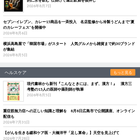
的に水を飲む”仕掛けで適正飲酒を後押し
2026年8月7日
セブン‐イレブン、カレー15商品を一斉投入 名店監修から冷製うどんまで“夏
のカレーフェス”を開催中
2026年8月6日
横浜高島屋で「韓国市場」がスタート 人気グルメから雑貨まで約30ブランド
が集結
2026年8月5日
ヘルスケア
もっと見る
現代書林から新刊『こんなときには、まず、漢方！』 漢方三
考塾の15人の医師や薬剤師が執筆
2026年8月5日
重症筋無力症への正しい知識と理解を 8月8日広島市で公開講座、オンライン
配信も
2026年7月31日
【がんを生きる緩和ケア医・大橋洋平「足し算命」】天空を見上げて
2026年7月28日