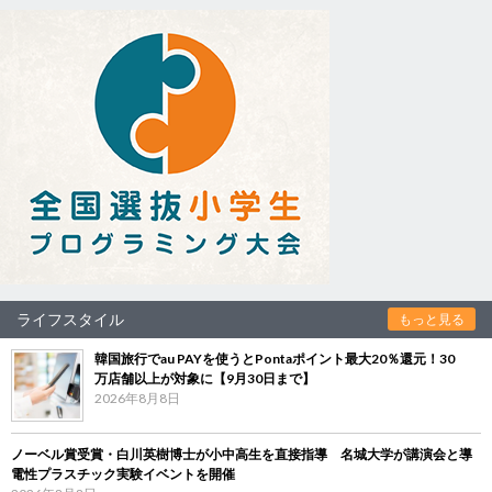
ライフスタイル
もっと見る
韓国旅行でau PAYを使うとPontaポイント最大20％還元！30
万店舗以上が対象に【9月30日まで】
2026年8月8日
ノーベル賞受賞・白川英樹博士が小中高生を直接指導 名城大学が講演会と導
電性プラスチック実験イベントを開催