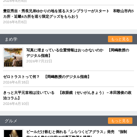
2026年8月8日
豊臣秀吉・秀長兄弟ゆかりの地を巡るスタンプラリーがスタート 和歌山市内5
カ所・近畿6カ所を巡り限定グッズをもらおう
2026年8月8日
まめ学
もっと見る
写真に埋まっている位置情報はおっかないのか 【岡嶋教授の
デジタル指南】
2026年7月22日
ゼロトラストって何？ 【岡嶋教授のデジタル指南】
2026年6月18日
きっと大平元首相は泣いている 【政眼鏡（せいがんきょう）－本田雅俊の政
治コラム】
2026年6月10日
グルメ
もっと見る
ビールだけ飲むと倒れる「ふらつくビアグラス」発売 “強制