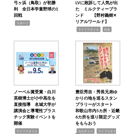
弓ヶ浜（鳥取）が初勝
LVに敗訴して人気が出
利 全日本学童野球の1
た ミルクティーブラ
回戦
ンド 【野村義樹✕
リアルワールド】
,
スポーツ
,
,
ライフスタイル
社会
ノーベル賞受賞・白川
豊臣秀吉・秀長兄弟ゆ
英樹博士が小中高生を
かりの地を巡るスタン
直接指導 名城大学が
プラリーがスタート
講演会と導電性プラス
和歌山市内5カ所・近畿
チック実験イベントを
6カ所を巡り限定グッズ
開催
をもらおう
,
,
,
ライフスタイル
カルチャー
ライフスタイ