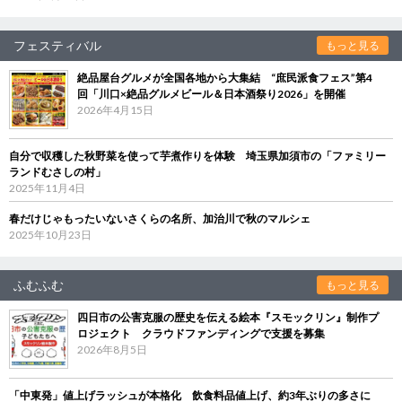
フェスティバル
もっと見る
絶品屋台グルメが全国各地から大集結 “庶民派食フェス”第4
回「川口×絶品グルメビール＆日本酒祭り2026」を開催
2026年4月15日
自分で収穫した秋野菜を使って芋煮作りを体験 埼玉県加須市の「ファミリー
ランドむさしの村」
2025年11月4日
春だけじゃもったいないさくらの名所、加治川で秋のマルシェ
2025年10月23日
ふむふむ
もっと見る
四日市の公害克服の歴史を伝える絵本『スモックリン』制作プ
ロジェクト クラウドファンディングで支援を募集
2026年8月5日
「中東発」値上げラッシュが本格化 飲食料品値上げ、約3年ぶりの多さに