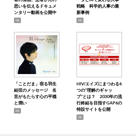
思いを伝えるドキュメ
戦略 科学的人事の最
ンタリー動画を公開中
新事例
PR
PR
「ことだま」宿る羽生
HIV/エイズにまつわる6
結弦のメッセージ 名
つの“理解のギャッ
言がもたらす心の平穏
プ”とは？ 2030年の流
と潤い
行終結を目指すGAP6の
特設サイトを公開
PR
PR