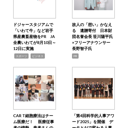
ドジャースタジアムで
故人の「想い」かなえ
「いわて牛」など岩手
る 遺贈寄付 日本財
県産農畜産物をPR JA
団名誉会長 笹川陽平氏
全農いわてが8月10日～
×フリーアナウンサー
12日に実施
長野智子氏
,
,
スポーツ
ビジネス
PR
CAR T細胞療法はチー
「第4回科学的人事アワ
ム医療だ！ 医療従事
ード2025」を開催 デ
者の情熱、患者さんの
ータとAIで変わる人事