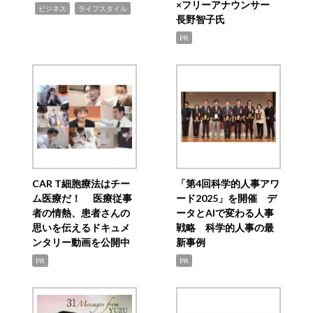
×フリーアナウンサー
,
,
ビジネス
ライフスタイル
長野智子氏
PR
CAR T細胞療法はチー
「第4回科学的人事アワ
ム医療だ！ 医療従事
ード2025」を開催 デ
者の情熱、患者さんの
ータとAIで変わる人事
思いを伝えるドキュメ
戦略 科学的人事の最
ンタリー動画を公開中
新事例
PR
PR