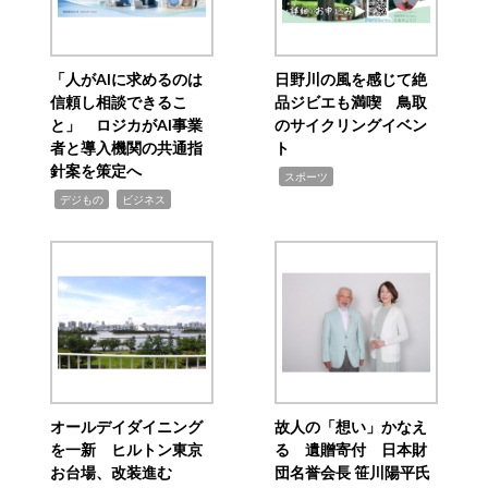
「人がAIに求めるのは
日野川の風を感じて絶
信頼し相談できるこ
品ジビエも満喫 鳥取
と」 ロジカがAI事業
のサイクリングイベン
者と導入機関の共通指
ト
針案を策定へ
,
スポーツ
,
,
デジもの
ビジネス
オールデイダイニング
故人の「想い」かなえ
を一新 ヒルトン東京
る 遺贈寄付 日本財
お台場、改装進む
団名誉会長 笹川陽平氏