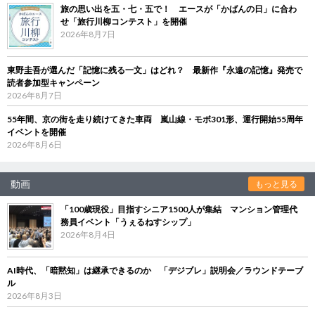
旅の思い出を五・七・五で！ エースが「かばんの日」に合わ
せ「旅行川柳コンテスト」を開催
2026年8月7日
東野圭吾が選んだ「記憶に残る一文」はどれ？ 最新作『永遠の記憶』発売で
読者参加型キャンペーン
2026年8月7日
55年間、京の街を走り続けてきた車両 嵐山線・モボ301形、運行開始55周年
イベントを開催
2026年8月6日
動画
もっと見る
「100歳現役」目指すシニア1500人が集結 マンション管理代
務員イベント「うぇるねすシップ」
2026年8月4日
AI時代、「暗黙知」は継承できるのか 「デジブレ」説明会／ラウンドテーブ
ル
2026年8月3日