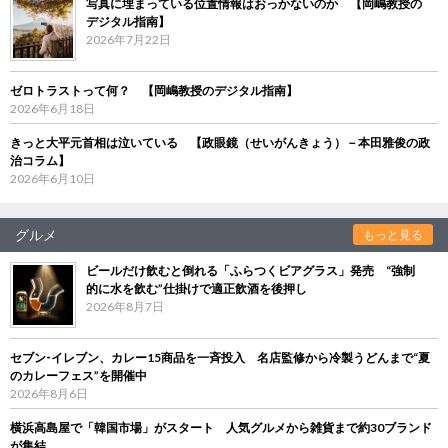
写真に埋まっている位置情報はおっかないのか 【岡嶋教授の
デジタル指南】
2026年7月22日
ゼロトラストって何？ 【岡嶋教授のデジタル指南】
2026年6月18日
きっと大平元首相は泣いている 【政眼鏡（せいがんきょう）－本田雅俊の政
治コラム】
2026年6月10日
グルメ
もっと見る
ビールだけ飲むと倒れる「ふらつくビアグラス」発売 “強制
的に水を飲む”仕掛けで適正飲酒を後押し
2026年8月7日
セブン‐イレブン、カレー15商品を一斉投入 名店監修から冷製うどんまで“夏
のカレーフェス”を開催中
2026年8月6日
横浜高島屋で「韓国市場」がスタート 人気グルメから雑貨まで約30ブランド
が集結