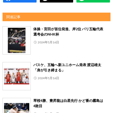
関連記事
体操・宮田が首位発進、岸2位 パリ五輪代表
選考会のNHK杯
2024年5月16日
バスケ、五輪へ新ユニホーム発表 渡辺雄太
「身が引き締まる」
2024年5月16日
琴桜4勝、豊昇龍は白星先行 かど番の霧島は
4敗目