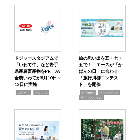
ドジャースタジアムで
旅の思い出を五・七・
「いわて牛」など岩手
五で！ エースが「か
県産農畜産物をPR JA
ばんの日」に合わせ
全農いわてが8月10日～
「旅行川柳コンテス
12日に実施
ト」を開催
,
,
,
,
,
スポーツ
ビジネス
おでかけ
ファッション
ライフスタイル