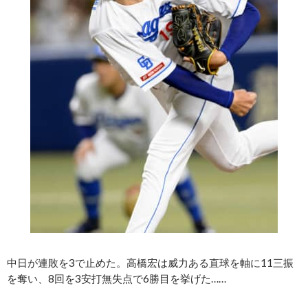
中日が連敗を3で止めた。高橋宏は威力ある直球を軸に11三振
を奪い、8回を3安打無失点で6勝目を挙げた……