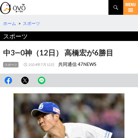
検
索
コ
ン
テ
ホーム
>
スポーツ
ン
スポーツ
ツ
へ
移
中3―0神（12日） 高橋宏が6勝目
動
共同通信 47NEWS
2024年7月12日
スポーツ