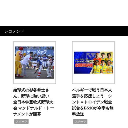
レコメンド
始球式の杉谷拳士さ
ベルギーで戦う日本人
ん、野球に熱い思い
選手を応援しよう シ
全日本学童軟式野球大
ント＝トロイデン戦全
会 マクドナルド・トー
試合をBS10が今季も無
ナメントが開幕
料放送
,
,
スポーツ
スポーツ