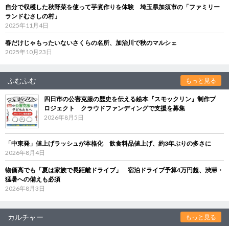
自分で収穫した秋野菜を使って芋煮作りを体験 埼玉県加須市の「ファミリー
ランドむさしの村」
2025年11月4日
春だけじゃもったいないさくらの名所、加治川で秋のマルシェ
2025年10月23日
ふむふむ
もっと見る
四日市の公害克服の歴史を伝える絵本『スモックリン』制作プ
ロジェクト クラウドファンディングで支援を募集
2026年8月5日
「中東発」値上げラッシュが本格化 飲食料品値上げ、約3年ぶりの多さに
2026年8月4日
物価高でも「夏は家族で長距離ドライブ」 宿泊ドライブ予算4万円超、渋滞・
猛暑への備えも必須
2026年8月3日
カルチャー
もっと見る