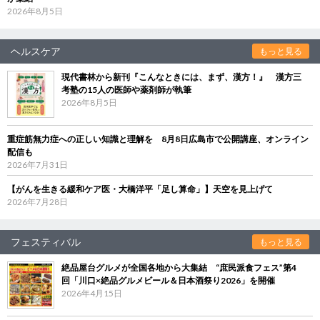
2026年8月5日
ヘルスケア
もっと見る
現代書林から新刊『こんなときには、まず、漢方！』 漢方三
考塾の15人の医師や薬剤師が執筆
2026年8月5日
重症筋無力症への正しい知識と理解を 8月8日広島市で公開講座、オンライン
配信も
2026年7月31日
【がんを生きる緩和ケア医・大橋洋平「足し算命」】天空を見上げて
2026年7月28日
フェスティバル
もっと見る
絶品屋台グルメが全国各地から大集結 “庶民派食フェス”第4
回「川口×絶品グルメビール＆日本酒祭り2026」を開催
2026年4月15日