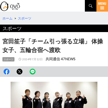
検
索
コ
ン
テ
ホーム
>
スポーツ
ン
スポーツ
ツ
へ
移
宮田笙子「チーム引っ張る立場」 体操
動
女子、五輪合宿へ渡欧
共同通信 47NEWS
2024年7月12日
スポーツ