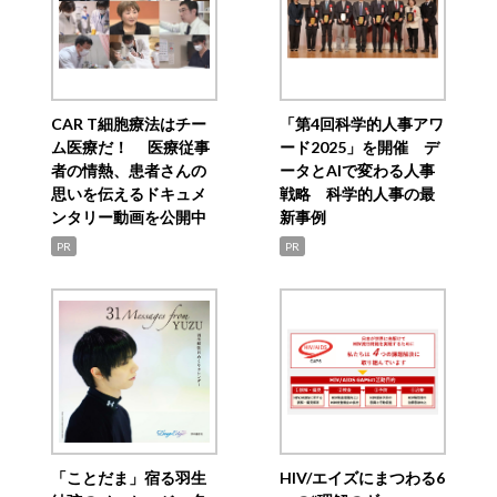
CAR T細胞療法はチー
「第4回科学的人事アワ
ム医療だ！ 医療従事
ード2025」を開催 デ
者の情熱、患者さんの
ータとAIで変わる人事
思いを伝えるドキュメ
戦略 科学的人事の最
ンタリー動画を公開中
新事例
PR
PR
「ことだま」宿る羽生
HIV/エイズにまつわる6