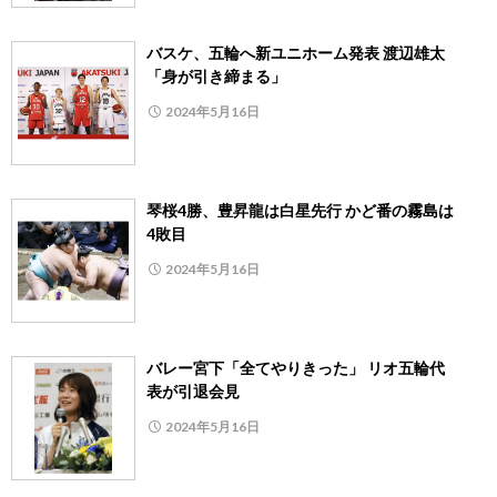
バスケ、五輪へ新ユニホーム発表 渡辺雄太
「身が引き締まる」
2024年5月16日
琴桜4勝、豊昇龍は白星先行 かど番の霧島は
4敗目
2024年5月16日
バレー宮下「全てやりきった」 リオ五輪代
表が引退会見
2024年5月16日