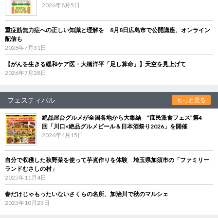
2026年8月5日
重症筋無力症への正しい知識と理解を 8月8日広島市で公開講座、オンライン
配信も
2026年7月31日
【がんを生きる緩和ケア医・大橋洋平「足し算命」】天空を見上げて
2026年7月28日
フェスティバル
もっと見る
絶品屋台グルメが全国各地から大集結 “庶民派食フェス”第4
回「川口×絶品グルメビール＆日本酒祭り2026」を開催
2026年4月15日
自分で収穫した秋野菜を使って芋煮作りを体験 埼玉県加須市の「ファミリー
ランドむさしの村」
2025年11月4日
春だけじゃもったいないさくらの名所、加治川で秋のマルシェ
2025年10月23日