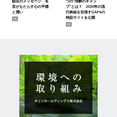
結弦のメッセージ 名
つの“理解のギャッ
言がもたらす心の平穏
プ”とは？ 2030年の流
と潤い
行終結を目指すGAP6の
特設サイトを公開
PR
PR