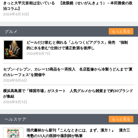
きっと大平元首相は泣いている 【政眼鏡（せいがんきょう）－本田雅俊の政
治コラム】
2026年6月10日
グルメ
もっと見る
ビールだけ飲むと倒れる「ふらつくビアグラス」発売 “強制
的に水を飲む”仕掛けで適正飲酒を後押し
2026年8月7日
セブン‐イレブン、カレー15商品を一斉投入 名店監修から冷製うどんまで“夏
のカレーフェス”を開催中
2026年8月6日
横浜高島屋で「韓国市場」がスタート 人気グルメから雑貨まで約30ブランド
が集結
2026年8月5日
ヘルスケア
もっと見る
現代書林から新刊『こんなときには、まず、漢方！』 漢方三
考塾の15人の医師や薬剤師が執筆