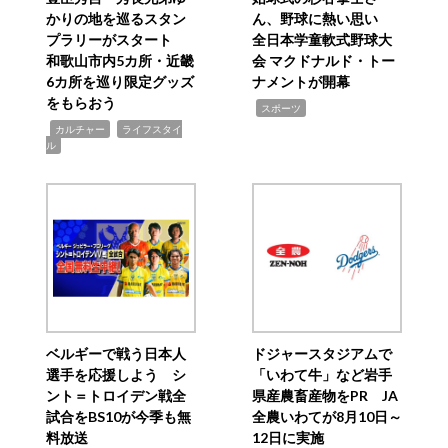
かりの地を巡るスタン
ん、野球に熱い思い
プラリーがスタート
全日本学童軟式野球大
和歌山市内5カ所・近畿
会 マクドナルド・トー
6カ所を巡り限定グッズ
ナメントが開幕
をもらおう
,
スポーツ
,
,
カルチャー
ライフスタイ
ル
ベルギーで戦う日本人
ドジャースタジアムで
選手を応援しよう シ
「いわて牛」など岩手
ント＝トロイデン戦全
県産農畜産物をPR JA
試合をBS10が今季も無
全農いわてが8月10日～
料放送
12日に実施