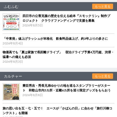
ふむふむ
もっと見る
四日市の公害克服の歴史を伝える絵本『スモックリン』制作プ
ロジェクト クラウドファンディングで支援を募集
2026年8月5日
「中東発」値上げラッシュが本格化 飲食料品値上げ、約3年ぶりの多さに
2026年8月4日
物価高でも「夏は家族で長距離ドライブ」 宿泊ドライブ予算4万円超、渋滞・
猛暑への備えも必須
2026年8月3日
カルチャー
もっと見る
豊臣秀吉・秀長兄弟ゆかりの地を巡るスタンプラリーがスター
ト 和歌山市内5カ所・近畿6カ所を巡り限定グッズをもらおう
2026年8月8日
旅の思い出を五・七・五で！ エースが「かばんの日」に合わせ「旅行川柳コ
ンテスト」を開催