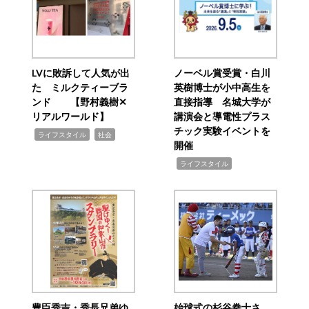
LVに敗訴して人気が出
ノーベル賞受賞・白川
た ミルクティーブラ
英樹博士が小中高生を
ンド 【野村義樹✕
直接指導 名城大学が
リアルワールド】
講演会と導電性プラス
チック実験イベントを
,
,
ライフスタイル
社会
開催
,
ライフスタイル
豊臣秀吉・秀長兄弟ゆ
始球式の杉谷拳士さ