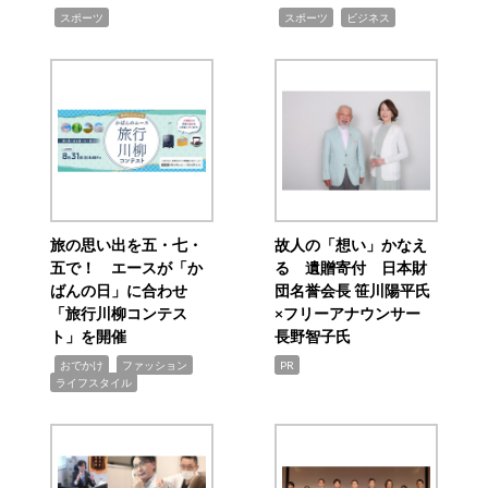
,
,
,
スポーツ
スポーツ
ビジネス
旅の思い出を五・七・
故人の「想い」かなえ
五で！ エースが「か
る 遺贈寄付 日本財
ばんの日」に合わせ
団名誉会長 笹川陽平氏
「旅行川柳コンテス
×フリーアナウンサー
ト」を開催
長野智子氏
,
,
,
おでかけ
ファッション
PR
ライフスタイル