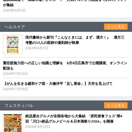
が集結
2026年8月5日
ヘルスケア
もっと見る
現代書林から新刊『こんなときには、まず、漢方！』 漢方三
考塾の15人の医師や薬剤師が執筆
2026年8月5日
重症筋無力症への正しい知識と理解を 8月8日広島市で公開講座、オンライン
配信も
2026年7月31日
【がんを生きる緩和ケア医・大橋洋平「足し算命」】天空を見上げて
2026年7月28日
フェスティバル
もっと見る
絶品屋台グルメが全国各地から大集結 “庶民派食フェス”第4
回「川口×絶品グルメビール＆日本酒祭り2026」を開催
2026年4月15日