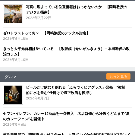
写真に埋まっている位置情報はおっかないのか 【岡嶋教授の
デジタル指南】
2026年7月22日
ゼロトラストって何？ 【岡嶋教授のデジタル指南】
2026年6月18日
きっと大平元首相は泣いている 【政眼鏡（せいがんきょう）－本田雅俊の政
治コラム】
2026年6月10日
グルメ
もっと見る
ビールだけ飲むと倒れる「ふらつくビアグラス」発売 “強制
的に水を飲む”仕掛けで適正飲酒を後押し
2026年8月7日
セブン‐イレブン、カレー15商品を一斉投入 名店監修から冷製うどんまで“夏
のカレーフェス”を開催中
2026年8月6日
横浜高島屋で「韓国市場」がスタート 人気グルメから雑貨まで約30ブランド