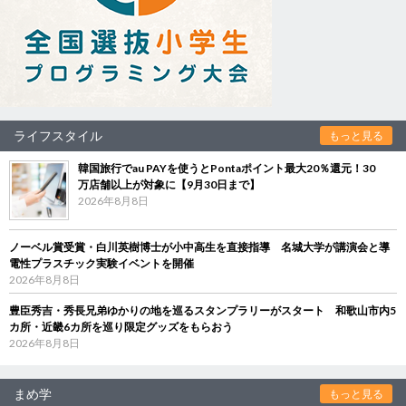
ライフスタイル
もっと見る
韓国旅行でau PAYを使うとPontaポイント最大20％還元！30
万店舗以上が対象に【9月30日まで】
2026年8月8日
ノーベル賞受賞・白川英樹博士が小中高生を直接指導 名城大学が講演会と導
電性プラスチック実験イベントを開催
2026年8月8日
豊臣秀吉・秀長兄弟ゆかりの地を巡るスタンプラリーがスタート 和歌山市内5
カ所・近畿6カ所を巡り限定グッズをもらおう
2026年8月8日
まめ学
もっと見る