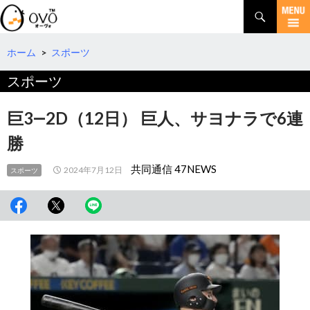
検
索
コ
ン
テ
ホーム
>
スポーツ
ン
スポーツ
ツ
へ
移
巨3―2D（12日） 巨人、サヨナラで6連
動
勝
共同通信 47NEWS
2024年7月12日
スポーツ