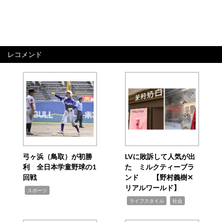
レコメンド
弓ヶ浜（鳥取）が初勝
LVに敗訴して人気が出
利 全日本学童野球の1
た ミルクティーブラ
回戦
ンド 【野村義樹✕
リアルワールド】
,
スポーツ
,
,
ライフスタイル
社会