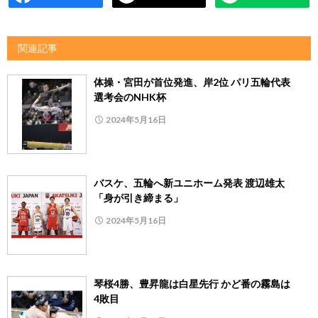
関連記事
体操・宮田が首位発進、岸2位 パリ五輪代表
選考会のNHK杯
2024年5月16日
バスケ、五輪へ新ユニホーム発表 渡辺雄太
「身が引き締まる」
2024年5月16日
琴桜4勝、豊昇龍は白星先行 かど番の霧島は
4敗目