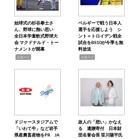
始球式の杉谷拳士さ
ベルギーで戦う日本人
ん、野球に熱い思い
選手を応援しよう シ
全日本学童軟式野球大
ント＝トロイデン戦全
会 マクドナルド・トー
試合をBS10が今季も無
ナメントが開幕
料放送
,
,
スポーツ
スポーツ
ドジャースタジアムで
故人の「想い」かなえ
「いわて牛」など岩手
る 遺贈寄付 日本財
県産農畜産物をPR JA
団名誉会長 笹川陽平氏