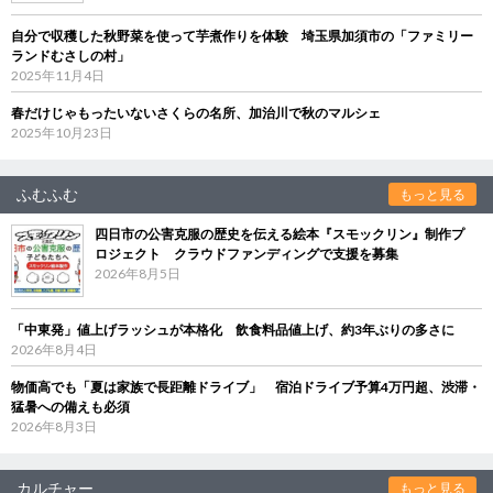
自分で収穫した秋野菜を使って芋煮作りを体験 埼玉県加須市の「ファミリー
ランドむさしの村」
2025年11月4日
春だけじゃもったいないさくらの名所、加治川で秋のマルシェ
2025年10月23日
ふむふむ
もっと見る
四日市の公害克服の歴史を伝える絵本『スモックリン』制作プ
ロジェクト クラウドファンディングで支援を募集
2026年8月5日
「中東発」値上げラッシュが本格化 飲食料品値上げ、約3年ぶりの多さに
2026年8月4日
物価高でも「夏は家族で長距離ドライブ」 宿泊ドライブ予算4万円超、渋滞・
猛暑への備えも必須
2026年8月3日
カルチャー
もっと見る