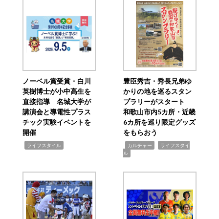
ノーベル賞受賞・白川
豊臣秀吉・秀長兄弟ゆ
英樹博士が小中高生を
かりの地を巡るスタン
直接指導 名城大学が
プラリーがスタート
講演会と導電性プラス
和歌山市内5カ所・近畿
チック実験イベントを
6カ所を巡り限定グッズ
開催
をもらおう
,
,
,
ライフスタイル
カルチャー
ライフスタイ
ル