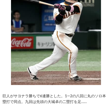
巨人がサヨナラ勝ちで6連勝とした。1―2の八回に丸のソロ本
塁打で同点。九回は先頭の大城卓の二塁打を足……