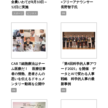
全農いわてが8月10日～
×フリーアナウンサー
12日に実施
長野智子氏
,
,
スポーツ
ビジネス
PR
CAR T細胞療法はチー
「第4回科学的人事アワ
ム医療だ！ 医療従事
ード2025」を開催 デ
者の情熱、患者さんの
ータとAIで変わる人事
思いを伝えるドキュメ
戦略 科学的人事の最
ンタリー動画を公開中
新事例
PR
PR