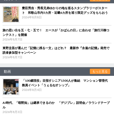
豊臣秀吉・秀長兄弟ゆかりの地を巡るスタンプラリーがスター
ト 和歌山市内5カ所・近畿6カ所を巡り限定グッズをもらおう
2026年8月8日
旅の思い出を五・七・五で！ エースが「かばんの日」に合わせ「旅行川柳コ
ンテスト」を開催
2026年8月7日
東野圭吾が選んだ「記憶に残る一文」はどれ？ 最新作『永遠の記憶』発売で
読者参加型キャンペーン
2026年8月7日
動画
もっと見る
「100歳現役」目指すシニア1500人が集結 マンション管理代
務員イベント「うぇるねすシップ」
2026年8月4日
AI時代、「暗黙知」は継承できるのか 「デジブレ」説明会／ラウンドテーブ
ル
2026年8月3日