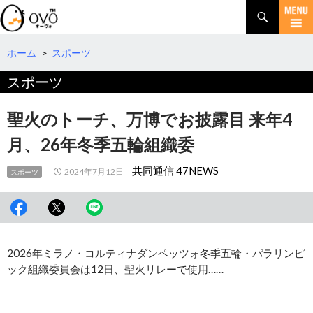
検
索
コ
ン
テ
ホーム
>
スポーツ
ン
スポーツ
ツ
へ
移
聖火のトーチ、万博でお披露目 来年4
動
月、26年冬季五輪組織委
共同通信 47NEWS
2024年7月12日
スポーツ
2026年ミラノ・コルティナダンペッツォ冬季五輪・パラリンピ
ック組織委員会は12日、聖火リレーで使用……