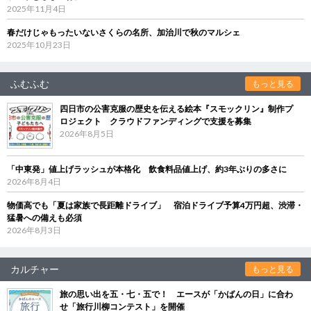
2025年11月4日
春だけじゃもったいないさくらの名所、加治川で秋のマルシェ
2025年10月23日
ふむふむ
もっと見る
四日市の公害克服の歴史を伝える絵本『スモックリン』制作プ
ロジェクト クラウドファンディングで支援を募集
2026年8月5日
「中東発」値上げラッシュが本格化 飲食料品値上げ、約3年ぶりの多さに
2026年8月4日
物価高でも「夏は家族で長距離ドライブ」 宿泊ドライブ予算4万円超、渋滞・
猛暑への備えも必須
2026年8月3日
カルチャー
もっと見る
旅の思い出を五・七・五で！ エースが「かばんの日」に合わ
せ「旅行川柳コンテスト」を開催