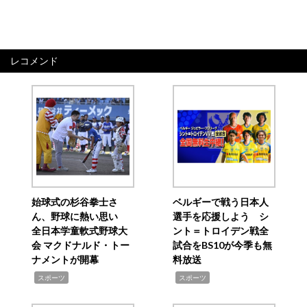
レコメンド
始球式の杉谷拳士さ
ベルギーで戦う日本人
ん、野球に熱い思い
選手を応援しよう シ
全日本学童軟式野球大
ント＝トロイデン戦全
会 マクドナルド・トー
試合をBS10が今季も無
ナメントが開幕
料放送
,
,
スポーツ
スポーツ