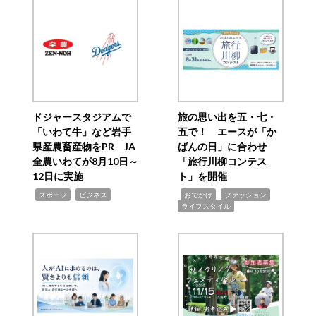
ドジャースタジアムで
旅の思い出を五・七・
「いわて牛」など岩手
五で！ エースが「か
県産農畜産物をPR JA
ばんの日」に合わせ
全農いわてが8月10日～
「旅行川柳コンテス
12日に実施
ト」を開催
,
,
,
,
,
スポーツ
ビジネス
おでかけ
ファッション
ライフスタイル