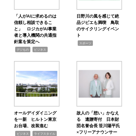
「人がAIに求めるのは
日野川の風を感じて絶
信頼し相談できるこ
品ジビエも満喫 鳥取
と」 ロジカがAI事業
のサイクリングイベン
者と導入機関の共通指
ト
針案を策定へ
,
スポーツ
,
,
デジもの
ビジネス
オールデイダイニング
故人の「想い」かなえ
を一新 ヒルトン東京
る 遺贈寄付 日本財
お台場、改装進む
団名誉会長 笹川陽平氏
×フリーアナウンサー
,
,
ビジネス
ライフスタイル