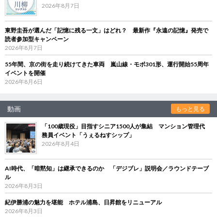
2026年8月7日
東野圭吾が選んだ「記憶に残る一文」はどれ？ 最新作『永遠の記憶』発売で
読者参加型キャンペーン
2026年8月7日
55年間、京の街を走り続けてきた車両 嵐山線・モボ301形、運行開始55周年
イベントを開催
2026年8月6日
動画
もっと見る
「100歳現役」目指すシニア1500人が集結 マンション管理代
務員イベント「うぇるねすシップ」
2026年8月4日
AI時代、「暗黙知」は継承できるのか 「デジブレ」説明会／ラウンドテーブ
ル
2026年8月3日
紀伊勝浦の魅力を堪能 ホテル浦島、日昇館をリニューアル
2026年8月3日