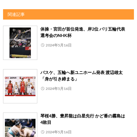
関連記事
体操・宮田が首位発進、岸2位 パリ五輪代表
選考会のNHK杯
2024年5月16日
バスケ、五輪へ新ユニホーム発表 渡辺雄太
「身が引き締まる」
2024年5月16日
琴桜4勝、豊昇龍は白星先行 かど番の霧島は
4敗目
2024年5月16日