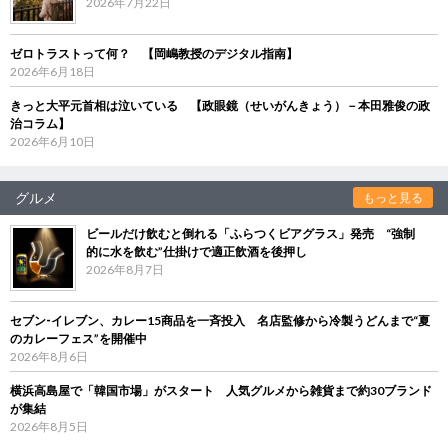
2026年7月22日
ゼロトラストって何？ 【岡嶋教授のデジタル指南】
2026年6月18日
きっと大平元首相は泣いている 【政眼鏡（せいがんきょう）－本田雅俊の政
治コラム】
2026年6月10日
グルメ
もっと見る
ビールだけ飲むと倒れる「ふらつくビアグラス」発売 “強制
的に水を飲む”仕掛けで適正飲酒を後押し
2026年8月7日
セブン‐イレブン、カレー15商品を一斉投入 名店監修から冷製うどんまで“夏
のカレーフェス”を開催中
2026年8月6日
横浜高島屋で「韓国市場」がスタート 人気グルメから雑貨まで約30ブランド
が集結
2026年8月5日