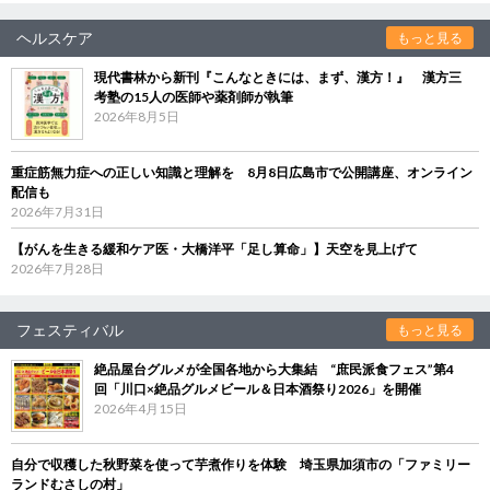
ヘルスケア
もっと見る
現代書林から新刊『こんなときには、まず、漢方！』 漢方三
考塾の15人の医師や薬剤師が執筆
2026年8月5日
重症筋無力症への正しい知識と理解を 8月8日広島市で公開講座、オンライン
配信も
2026年7月31日
【がんを生きる緩和ケア医・大橋洋平「足し算命」】天空を見上げて
2026年7月28日
フェスティバル
もっと見る
絶品屋台グルメが全国各地から大集結 “庶民派食フェス”第4
回「川口×絶品グルメビール＆日本酒祭り2026」を開催
2026年4月15日
自分で収穫した秋野菜を使って芋煮作りを体験 埼玉県加須市の「ファミリー
ランドむさしの村」