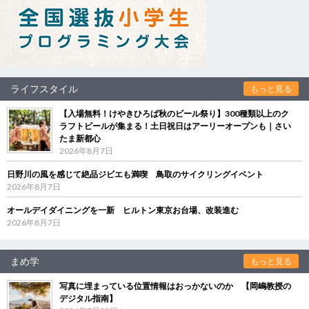
ライフスタイル
もっと見る
【入場無料！けやきひろば秋のビール祭り】300種類以上のク
ラフトビールが集まる！土日祝日はアーリーオープンも｜さい
たま新都心
2026年8月7日
日野川の風を感じて絶品ジビエも満喫 鳥取のサイクリングイベント
2026年8月7日
オールデイダイニングを一新 ヒルトン東京お台場、改装進む
2026年8月7日
まめ学
もっと見る
写真に埋まっている位置情報はおっかないのか 【岡嶋教授の
デジタル指南】