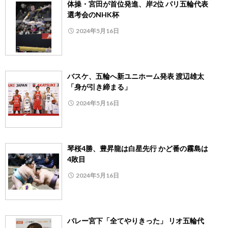
体操・宮田が首位発進、岸2位 パリ五輪代表
選考会のNHK杯
2024年5月16日
バスケ、五輪へ新ユニホーム発表 渡辺雄太
「身が引き締まる」
2024年5月16日
琴桜4勝、豊昇龍は白星先行 かど番の霧島は
4敗目
2024年5月16日
バレー宮下「全てやりきった」 リオ五輪代