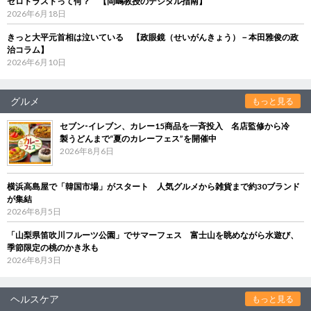
ゼロトラストって何？ 【岡嶋教授のデジタル指南】
2026年6月18日
きっと大平元首相は泣いている 【政眼鏡（せいがんきょう）－本田雅俊の政
治コラム】
2026年6月10日
グルメ
もっと見る
セブン‐イレブン、カレー15商品を一斉投入 名店監修から冷
製うどんまで“夏のカレーフェス”を開催中
2026年8月6日
横浜高島屋で「韓国市場」がスタート 人気グルメから雑貨まで約30ブランド
が集結
2026年8月5日
「山梨県笛吹川フルーツ公園」でサマーフェス 富士山を眺めながら水遊び、
季節限定の桃のかき氷も
2026年8月3日
ヘルスケア
もっと見る