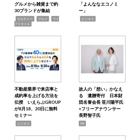
グルメから雑貨まで約
「よんななエコノミ
30ブランドが集結
ー」
,
,
,
,
カルチャー
グルメ
ライ
ビジネス
フスタイル
不動産業界で来店率と
故人の「想い」かなえ
成約率を上げる方法を
る 遺贈寄付 日本財
伝授 いえらぶGROUP
団名誉会長 笹川陽平氏
が8月18、20日に無料
×フリーアナウンサー
セミナー
長野智子氏
,
ビジネス
PR