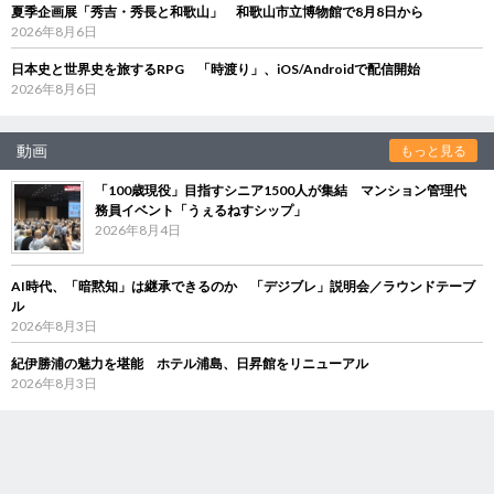
夏季企画展「秀吉・秀長と和歌山」 和歌山市立博物館で8月8日から
2026年8月6日
日本史と世界史を旅するRPG 「時渡り」、iOS/Androidで配信開始
2026年8月6日
動画
もっと見る
「100歳現役」目指すシニア1500人が集結 マンション管理代
務員イベント「うぇるねすシップ」
2026年8月4日
AI時代、「暗黙知」は継承できるのか 「デジブレ」説明会／ラウンドテーブ
ル
2026年8月3日
紀伊勝浦の魅力を堪能 ホテル浦島、日昇館をリニューアル
2026年8月3日