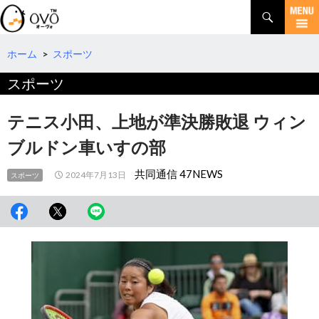
検
索
コ
ン
テ
ホーム
>
スポーツ
ン
スポーツ
ツ
へ
移
テニス小田、上地が準決勝敗退 ウィン
動
ブルドン車いすの部
共同通信 47NEWS
2024年7月13日
スポーツ