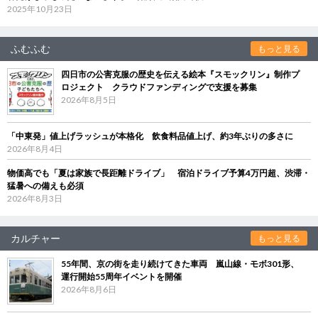
2025年10月23日
ふむふむ
もっと見る
四日市の公害克服の歴史を伝える絵本『スモックリン』制作プ
ロジェクト クラウドファンディングで支援を募集
2026年8月5日
「中東発」値上げラッシュが本格化 飲食料品値上げ、約3年ぶりの多さに
2026年8月4日
物価高でも「夏は家族で長距離ドライブ」 宿泊ドライブ予算4万円超、渋滞・
猛暑への備えも必須
2026年8月3日
カルチャー
もっと見る
55年間、京の街を走り続けてきた車両 嵐山線・モボ301形、
運行開始55周年イベントを開催
2026年8月6日