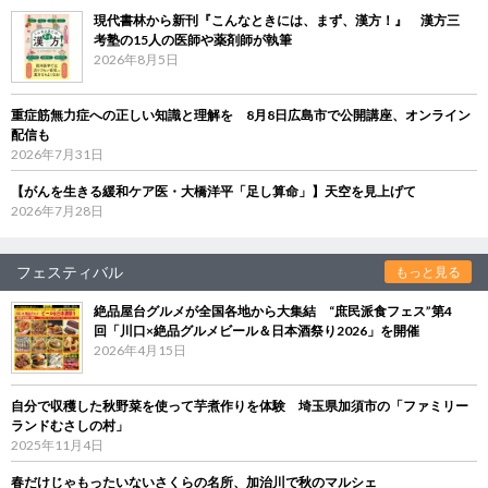
現代書林から新刊『こんなときには、まず、漢方！』 漢方三
考塾の15人の医師や薬剤師が執筆
2026年8月5日
重症筋無力症への正しい知識と理解を 8月8日広島市で公開講座、オンライン
配信も
2026年7月31日
【がんを生きる緩和ケア医・大橋洋平「足し算命」】天空を見上げて
2026年7月28日
フェスティバル
もっと見る
絶品屋台グルメが全国各地から大集結 “庶民派食フェス”第4
回「川口×絶品グルメビール＆日本酒祭り2026」を開催
2026年4月15日
自分で収穫した秋野菜を使って芋煮作りを体験 埼玉県加須市の「ファミリー
ランドむさしの村」
2025年11月4日
春だけじゃもったいないさくらの名所、加治川で秋のマルシェ