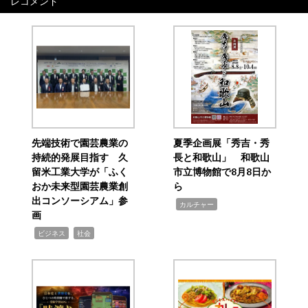
レコメンド
先端技術で園芸農業の
夏季企画展「秀吉・秀
持続的発展目指す 久
長と和歌山」 和歌山
留米工業大学が「ふく
市立博物館で8月8日か
おか未来型園芸農業創
ら
出コンソーシアム」参
,
カルチャー
画
,
,
ビジネス
社会