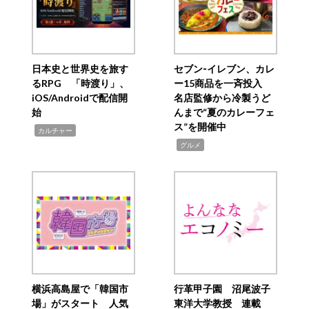
日本史と世界史を旅す
セブン‐イレブン、カレ
るRPG 「時渡り」、
ー15商品を一斉投入
iOS/Androidで配信開
名店監修から冷製うど
始
んまで“夏のカレーフェ
ス”を開催中
,
カルチャー
,
グルメ
横浜高島屋で「韓国市
行革甲子園 沼尾波子
場」がスタート 人気
東洋大学教授 連載