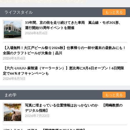
ライフスタイル
もっと見る
55年間、京の街を走り続けてきた車両 嵐山線・モボ301形、
運行開始55周年イベントを開催
2026年8月6日
【入場無料！大江戸ビール祭り2026秋】仕事帰りの一杯や週末の昼飲みにも！
全国のクラフトビールが大集合｜品川
2026年8月6日
【六六-LIULIU-麻辣湯（マーラータン）】恵比寿に8月6日オープン！6日間限
定で66％オフキャンペーンも
2026年8月5日
まめ学
もっと見る
写真に埋まっている位置情報はおっかないのか 【岡嶋教授の
デジタル指南】
2026年7月22日