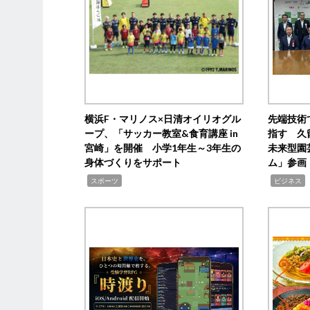
横浜F・マリノス×日清オイリオグル
先端技術
ープ、「サッカー教室&食育講座 in
指す 久
宮崎」を開催 小学1年生～3年生の
未来型園
身体づくりをサポート
ム」参画
,
,
,
スポーツ
ビジネス