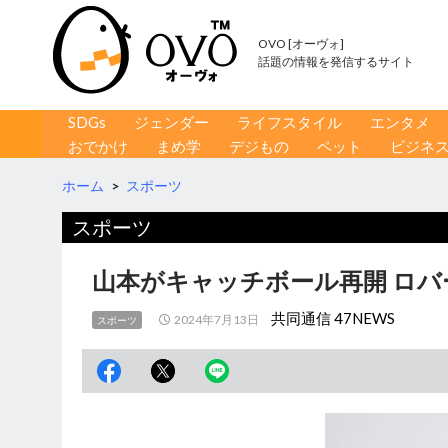
OVO [オーヴォ]
話題の情報を発信するサイト
コンテンツへ移動
検
SDGs
ジェンダー
ライフスタイル
エンタメ
索
おでかけ
まめ学
デジもの
ペット
ビジネ
ホーム
>
スポーツ
スポーツ
山本がキャッチボール再開 ロバ
共同通信 47NEWS
2024年7月13日
スポーツ