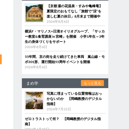
【京都 湯の花温泉・すみや亀峰菴】
夏限定のおもてなし「旅館で“涼”を
楽しむ夏の休日」8月末まで開催中
2026年8月6日
横浜F・マリノス×日清オイリオグループ、「サッカ
ー教室&食育講座 in 宮崎」を開催 小学1年生～3年
生の身体づくりをサポート
2026年8月6日
55年間、京の街を走り続けてきた車両 嵐山線・モ
ボ301形、運行開始55周年イベントを開催
2026年8月6日
まめ学
もっと見る
写真に埋まっている位置情報はおっ
かないのか 【岡嶋教授のデジタル
指南】
2026年7月22日
ゼロトラストって何？ 【岡嶋教授のデジタル指
南】