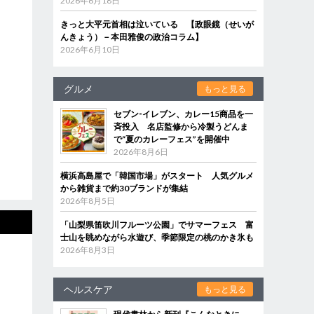
2026年6月18日
きっと大平元首相は泣いている 【政眼鏡（せいが
んきょう）－本田雅俊の政治コラム】
2026年6月10日
グルメ
もっと見る
セブン‐イレブン、カレー15商品を一
斉投入 名店監修から冷製うどんま
で“夏のカレーフェス”を開催中
2026年8月6日
横浜高島屋で「韓国市場」がスタート 人気グルメ
から雑貨まで約30ブランドが集結
2026年8月5日
「山梨県笛吹川フルーツ公園」でサマーフェス 富
士山を眺めながら水遊び、季節限定の桃のかき氷も
2026年8月3日
ヘルスケア
もっと見る