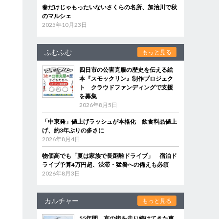
春だけじゃもったいないさくらの名所、加治川で秋
のマルシェ
2025年10月23日
ふむふむ
もっと見る
四日市の公害克服の歴史を伝える絵
本『スモックリン』制作プロジェク
ト クラウドファンディングで支援
を募集
2026年8月5日
「中東発」値上げラッシュが本格化 飲食料品値上
げ、約3年ぶりの多さに
2026年8月4日
物価高でも「夏は家族で長距離ドライブ」 宿泊ド
ライブ予算4万円超、渋滞・猛暑への備えも必須
2026年8月3日
カルチャー
もっと見る
55年間、京の街を走り続けてきた車