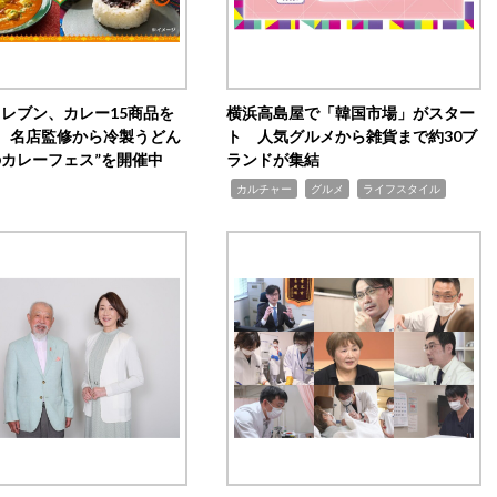
イレブン、カレー15商品を
横浜高島屋で「韓国市場」がスター
 名店監修から冷製うどん
ト 人気グルメから雑貨まで約30ブ
のカレーフェス”を開催中
ランドが集結
,
,
,
カルチャー
グルメ
ライフスタイル