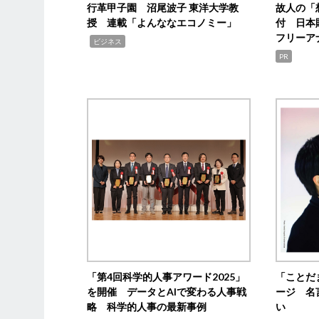
行革甲子園 沼尾波子 東洋大学教
故人の「
授 連載「よんななエコノミー」
付 日本
フリーア
,
ビジネス
PR
「第4回科学的人事アワード2025」
「ことだ
を開催 データとAIで変わる人事戦
ージ 名
略 科学的人事の最新事例
い