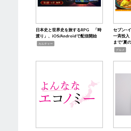
日本史と世界史を旅するRPG 「時
セブン‐
渡り」、iOS/Androidで配信開始
一斉投入
まで“夏
,
カルチャー
,
グルメ