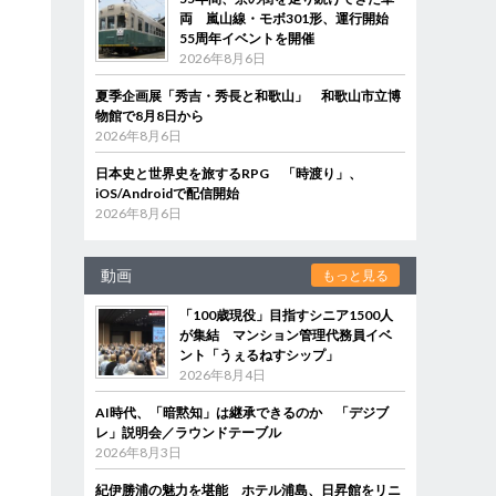
両 嵐山線・モボ301形、運行開始
55周年イベントを開催
2026年8月6日
夏季企画展「秀吉・秀長と和歌山」 和歌山市立博
物館で8月8日から
2026年8月6日
日本史と世界史を旅するRPG 「時渡り」、
iOS/Androidで配信開始
2026年8月6日
動画
もっと見る
「100歳現役」目指すシニア1500人
が集結 マンション管理代務員イベ
ント「うぇるねすシップ」
2026年8月4日
AI時代、「暗黙知」は継承できるのか 「デジブ
レ」説明会／ラウンドテーブル
2026年8月3日
紀伊勝浦の魅力を堪能 ホテル浦島、日昇館をリニ