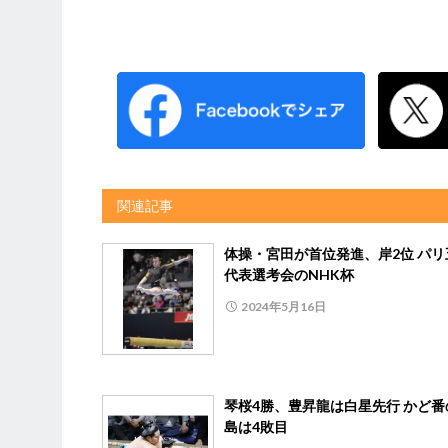
関連記事
体操・宮田が首位発進、岸2位 パリ
代表選考会のNHK杯
2024年5月16日
琴桜4勝、豊昇龍は白星先行 かど番
島は4敗目