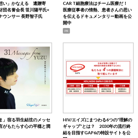
想い」かなえる 遺贈寄
CAR T細胞療法はチーム医療だ！
財団名誉会長 笹川陽平氏×
医療従事者の情熱、患者さんの思い
ナウンサー 長野智子氏
を伝えるドキュメンタリー動画を公
開中
PR
ま」宿る羽生結弦のメッセ
HIV/エイズにまつわる6つの“理解の
言がもたらす心の平穏と潤
ギャップ”とは？ 2030年の流行終
結を目指すGAP6の特設サイトを公