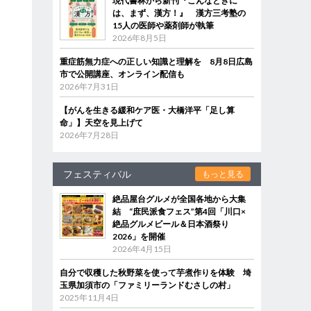
現代書林から新刊『こんなときに
は、まず、漢方！』 漢方三考塾の
15人の医師や薬剤師が執筆
2026年8月5日
重症筋無力症への正しい知識と理解を 8月8日広島
市で公開講座、オンライン配信も
2026年7月31日
【がんを生きる緩和ケア医・大橋洋平「足し算
命」】天空を見上げて
2026年7月28日
フェスティバル
もっと見る
絶品屋台グルメが全国各地から大集
結 “庶民派食フェス”第4回「川口×
絶品グルメビール＆日本酒祭り
2026」を開催
2026年4月15日
自分で収穫した秋野菜を使って芋煮作りを体験 埼
玉県加須市の「ファミリーランドむさしの村」
2025年11月4日