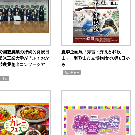
で園芸農業の持続的発展目
夏季企画展「秀吉・秀長と和歌
留米工業大学が「ふくおか
山」 和歌山市立博物館で8月8日か
芸農業創出コンソーシア
ら
,
カルチャー
社会