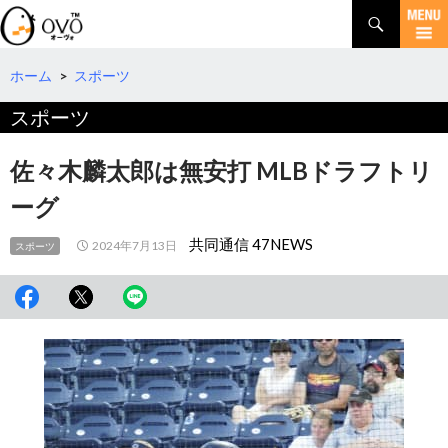
検
索
コ
ン
テ
ホーム
>
スポーツ
ン
スポーツ
ツ
へ
移
佐々木麟太郎は無安打 MLBドラフトリ
動
ーグ
共同通信 47NEWS
2024年7月13日
スポーツ