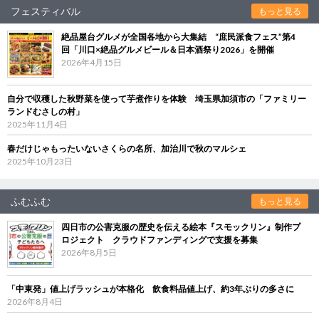
フェスティバル
もっと見る
絶品屋台グルメが全国各地から大集結 “庶民派食フェス”第4
回「川口×絶品グルメビール＆日本酒祭り2026」を開催
2026年4月15日
自分で収穫した秋野菜を使って芋煮作りを体験 埼玉県加須市の「ファミリー
ランドむさしの村」
2025年11月4日
春だけじゃもったいないさくらの名所、加治川で秋のマルシェ
2025年10月23日
ふむふむ
もっと見る
四日市の公害克服の歴史を伝える絵本『スモックリン』制作プ
ロジェクト クラウドファンディングで支援を募集
2026年8月5日
「中東発」値上げラッシュが本格化 飲食料品値上げ、約3年ぶりの多さに
2026年8月4日