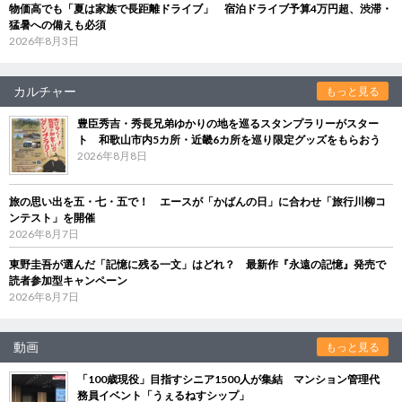
物価高でも「夏は家族で長距離ドライブ」 宿泊ドライブ予算4万円超、渋滞・
猛暑への備えも必須
2026年8月3日
カルチャー
もっと見る
豊臣秀吉・秀長兄弟ゆかりの地を巡るスタンプラリーがスター
ト 和歌山市内5カ所・近畿6カ所を巡り限定グッズをもらおう
2026年8月8日
旅の思い出を五・七・五で！ エースが「かばんの日」に合わせ「旅行川柳コ
ンテスト」を開催
2026年8月7日
東野圭吾が選んだ「記憶に残る一文」はどれ？ 最新作『永遠の記憶』発売で
読者参加型キャンペーン
2026年8月7日
動画
もっと見る
「100歳現役」目指すシニア1500人が集結 マンション管理代
務員イベント「うぇるねすシップ」