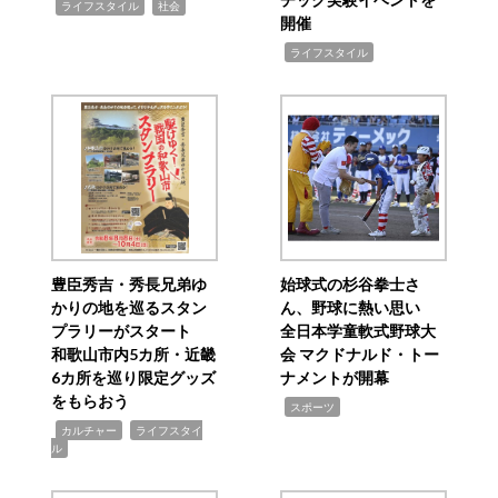
,
,
ライフスタイル
社会
開催
,
ライフスタイル
豊臣秀吉・秀長兄弟ゆ
始球式の杉谷拳士さ
かりの地を巡るスタン
ん、野球に熱い思い
プラリーがスタート
全日本学童軟式野球大
和歌山市内5カ所・近畿
会 マクドナルド・トー
6カ所を巡り限定グッズ
ナメントが開幕
をもらおう
,
スポーツ
,
,
カルチャー
ライフスタイ
ル