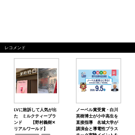
レコメンド
LVに敗訴して人気が出
ノーベル賞受賞・白川
た ミルクティーブラ
英樹博士が小中高生を
ンド 【野村義樹✕
直接指導 名城大学が
リアルワールド】
講演会と導電性プラス
チック実験イベントを