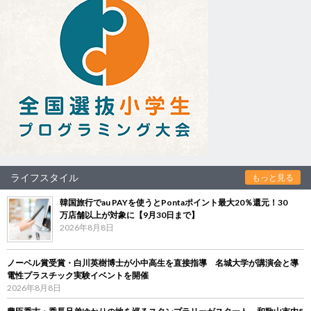
ライフスタイル
もっと見る
韓国旅行でau PAYを使うとPontaポイント最大20％還元！30
万店舗以上が対象に【9月30日まで】
2026年8月8日
ノーベル賞受賞・白川英樹博士が小中高生を直接指導 名城大学が講演会と導
電性プラスチック実験イベントを開催
2026年8月8日