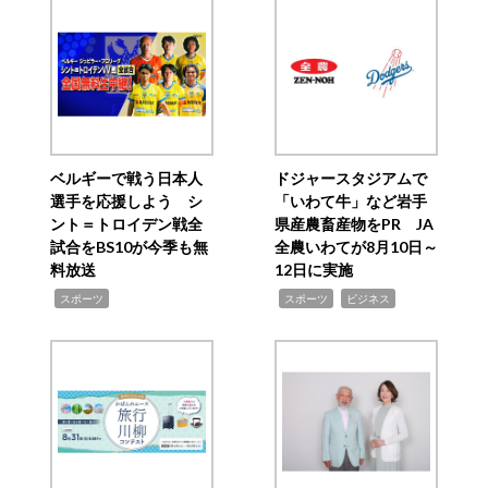
ベルギーで戦う日本人
ドジャースタジアムで
選手を応援しよう シ
「いわて牛」など岩手
ント＝トロイデン戦全
県産農畜産物をPR JA
試合をBS10が今季も無
全農いわてが8月10日～
料放送
12日に実施
,
,
,
スポーツ
スポーツ
ビジネス