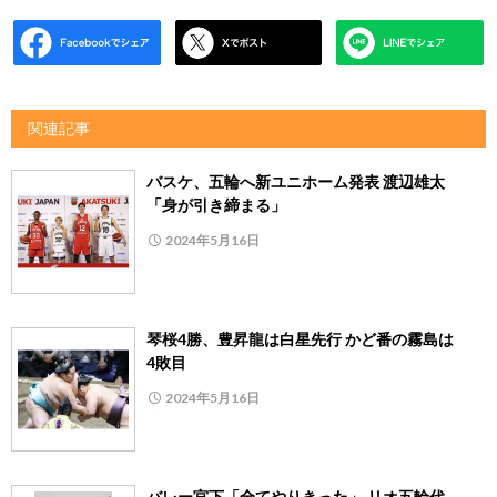
関連記事
バスケ、五輪へ新ユニホーム発表 渡辺雄太
「身が引き締まる」
2024年5月16日
琴桜4勝、豊昇龍は白星先行 かど番の霧島は
4敗目
2024年5月16日
バレー宮下「全てやりきった」 リオ五輪代