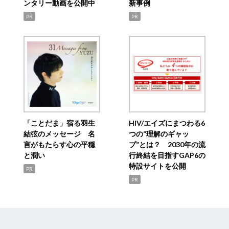
ンタリー動画を公開中
新事例
PR
PR
「ことだま」宿る羽生
HIV/エイズにまつわる6
結弦のメッセージ 名
つの“理解のギャッ
言がもたらす心の平穏
プ”とは？ 2030年の流
と潤い
行終結を目指すGAP6の
特設サイトを公開
PR
PR