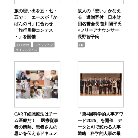
旅の思い出を五・七・
故人の「想い」かなえ
五で！ エースが「か
る 遺贈寄付 日本財
ばんの日」に合わせ
団名誉会長 笹川陽平氏
「旅行川柳コンテス
×フリーアナウンサー
ト」を開催
長野智子氏
,
,
,
おでかけ
ファッション
PR
ライフスタイル
CAR T細胞療法はチー
「第4回科学的人事アワ
ム医療だ！ 医療従事
ード2025」を開催 デ
者の情熱、患者さんの
ータとAIで変わる人事
思いを伝えるドキュメ
戦略 科学的人事の最