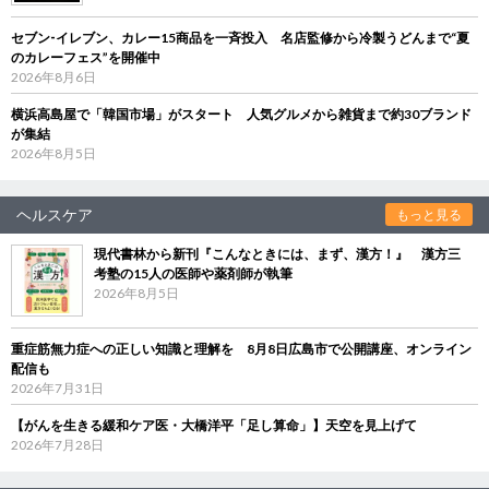
セブン‐イレブン、カレー15商品を一斉投入 名店監修から冷製うどんまで“夏
のカレーフェス”を開催中
2026年8月6日
横浜高島屋で「韓国市場」がスタート 人気グルメから雑貨まで約30ブランド
が集結
2026年8月5日
ヘルスケア
もっと見る
現代書林から新刊『こんなときには、まず、漢方！』 漢方三
考塾の15人の医師や薬剤師が執筆
2026年8月5日
重症筋無力症への正しい知識と理解を 8月8日広島市で公開講座、オンライン
配信も
2026年7月31日
【がんを生きる緩和ケア医・大橋洋平「足し算命」】天空を見上げて
2026年7月28日