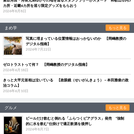
豊臣秀吉・秀長兄弟ゆかりの地を巡るスタンプラリーがスタート 和歌山市内5
カ所・近畿6カ所を巡り限定グッズをもらおう
2026年8月8日
まめ学
もっと見る
写真に埋まっている位置情報はおっかないのか 【岡嶋教授の
デジタル指南】
2026年7月22日
ゼロトラストって何？ 【岡嶋教授のデジタル指南】
2026年6月18日
きっと大平元首相は泣いている 【政眼鏡（せいがんきょう）－本田雅俊の政
治コラム】
2026年6月10日
グルメ
もっと見る
ビールだけ飲むと倒れる「ふらつくビアグラス」発売 “強制
的に水を飲む”仕掛けで適正飲酒を後押し
2026年8月7日