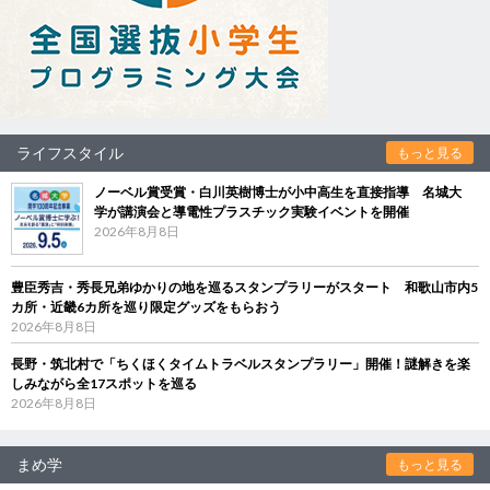
ライフスタイル
もっと見る
ノーベル賞受賞・白川英樹博士が小中高生を直接指導 名城大
学が講演会と導電性プラスチック実験イベントを開催
2026年8月8日
豊臣秀吉・秀長兄弟ゆかりの地を巡るスタンプラリーがスタート 和歌山市内5
カ所・近畿6カ所を巡り限定グッズをもらおう
2026年8月8日
長野・筑北村で「ちくほくタイムトラベルスタンプラリー」開催！謎解きを楽
しみながら全17スポットを巡る
2026年8月8日
まめ学
もっと見る