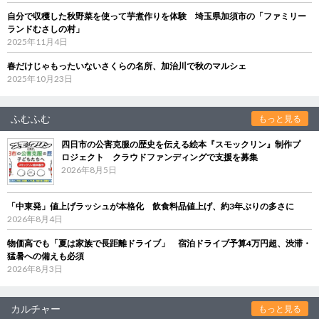
自分で収穫した秋野菜を使って芋煮作りを体験 埼玉県加須市の「ファミリー
ランドむさしの村」
2025年11月4日
春だけじゃもったいないさくらの名所、加治川で秋のマルシェ
2025年10月23日
ふむふむ
もっと見る
四日市の公害克服の歴史を伝える絵本『スモックリン』制作プ
ロジェクト クラウドファンディングで支援を募集
2026年8月5日
「中東発」値上げラッシュが本格化 飲食料品値上げ、約3年ぶりの多さに
2026年8月4日
物価高でも「夏は家族で長距離ドライブ」 宿泊ドライブ予算4万円超、渋滞・
猛暑への備えも必須
2026年8月3日
カルチャー
もっと見る