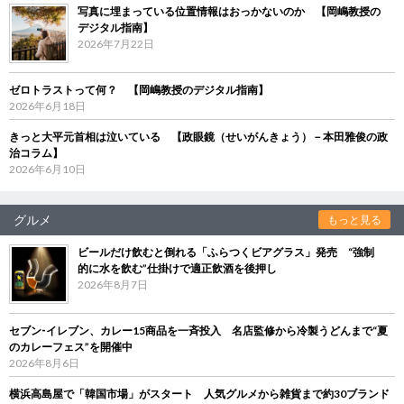
写真に埋まっている位置情報はおっかないのか 【岡嶋教授の
デジタル指南】
2026年7月22日
ゼロトラストって何？ 【岡嶋教授のデジタル指南】
2026年6月18日
きっと大平元首相は泣いている 【政眼鏡（せいがんきょう）－本田雅俊の政
治コラム】
2026年6月10日
グルメ
もっと見る
ビールだけ飲むと倒れる「ふらつくビアグラス」発売 “強制
的に水を飲む”仕掛けで適正飲酒を後押し
2026年8月7日
セブン‐イレブン、カレー15商品を一斉投入 名店監修から冷製うどんまで“夏
のカレーフェス”を開催中
2026年8月6日
横浜高島屋で「韓国市場」がスタート 人気グルメから雑貨まで約30ブランド