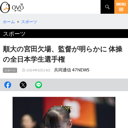
検
索
コ
ン
テ
ホーム
>
スポーツ
ン
スポーツ
ツ
へ
移
順大の宮田欠場、監督が明らかに 体操
動
の全日本学生選手権
共同通信 47NEWS
2024年8月24日
スポーツ