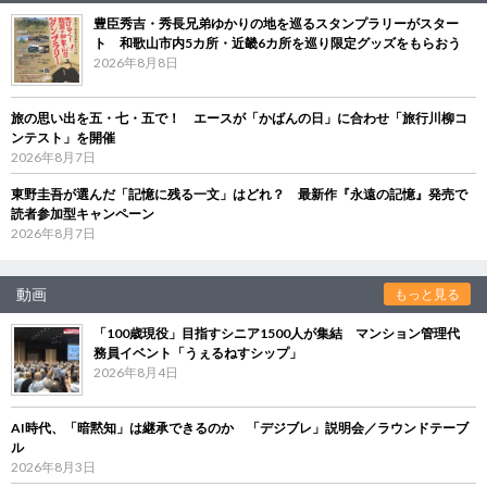
豊臣秀吉・秀長兄弟ゆかりの地を巡るスタンプラリーがスター
ト 和歌山市内5カ所・近畿6カ所を巡り限定グッズをもらおう
2026年8月8日
旅の思い出を五・七・五で！ エースが「かばんの日」に合わせ「旅行川柳コ
ンテスト」を開催
2026年8月7日
東野圭吾が選んだ「記憶に残る一文」はどれ？ 最新作『永遠の記憶』発売で
読者参加型キャンペーン
2026年8月7日
動画
もっと見る
「100歳現役」目指すシニア1500人が集結 マンション管理代
務員イベント「うぇるねすシップ」
2026年8月4日
AI時代、「暗黙知」は継承できるのか 「デジブレ」説明会／ラウンドテーブ
ル
2026年8月3日