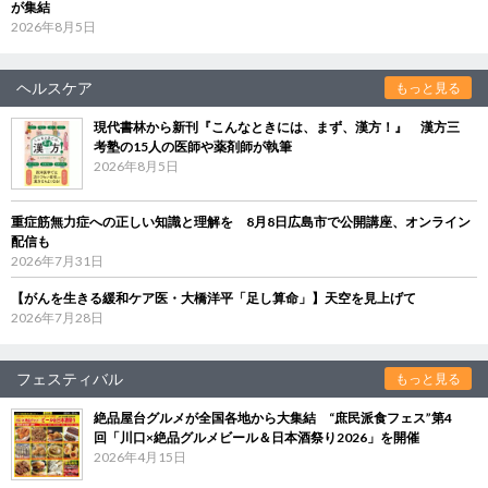
が集結
2026年8月5日
ヘルスケア
もっと見る
現代書林から新刊『こんなときには、まず、漢方！』 漢方三
考塾の15人の医師や薬剤師が執筆
2026年8月5日
重症筋無力症への正しい知識と理解を 8月8日広島市で公開講座、オンライン
配信も
2026年7月31日
【がんを生きる緩和ケア医・大橋洋平「足し算命」】天空を見上げて
2026年7月28日
フェスティバル
もっと見る
絶品屋台グルメが全国各地から大集結 “庶民派食フェス”第4
回「川口×絶品グルメビール＆日本酒祭り2026」を開催
2026年4月15日