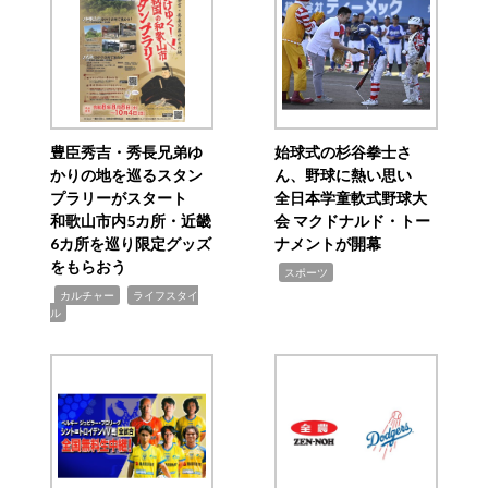
豊臣秀吉・秀長兄弟ゆ
始球式の杉谷拳士さ
かりの地を巡るスタン
ん、野球に熱い思い
プラリーがスタート
全日本学童軟式野球大
和歌山市内5カ所・近畿
会 マクドナルド・トー
6カ所を巡り限定グッズ
ナメントが開幕
をもらおう
,
スポーツ
,
,
カルチャー
ライフスタイ
ル