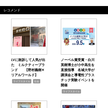
レコメンド
LVに敗訴して人気が出
ノーベル賞受賞・白川
た ミルクティーブラ
英樹博士が小中高生を
ンド 【野村義樹✕
直接指導 名城大学が
リアルワールド】
講演会と導電性プラス
チック実験イベントを
,
,
ライフスタイル
社会
開催
,
ライフスタイル