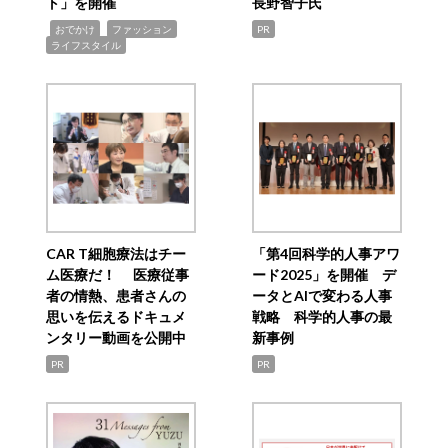
ト」を開催
長野智子氏
,
,
,
おでかけ
ファッション
PR
ライフスタイル
CAR T細胞療法はチー
「第4回科学的人事アワ
ム医療だ！ 医療従事
ード2025」を開催 デ
者の情熱、患者さんの
ータとAIで変わる人事
思いを伝えるドキュメ
戦略 科学的人事の最
ンタリー動画を公開中
新事例
PR
PR