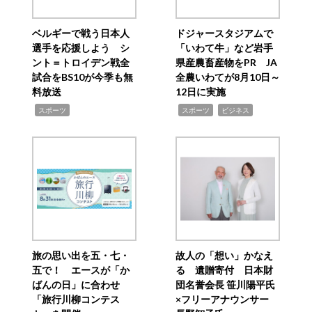
ベルギーで戦う日本人
ドジャースタジアムで
選手を応援しよう シ
「いわて牛」など岩手
ント＝トロイデン戦全
県産農畜産物をPR JA
試合をBS10が今季も無
全農いわてが8月10日～
料放送
12日に実施
,
,
,
スポーツ
スポーツ
ビジネス
旅の思い出を五・七・
故人の「想い」かなえ
五で！ エースが「か
る 遺贈寄付 日本財
ばんの日」に合わせ
団名誉会長 笹川陽平氏
「旅行川柳コンテス
×フリーアナウンサー