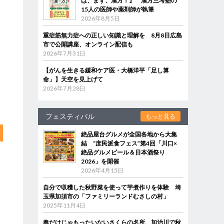
は、まず、漢方！』 漢方三考塾の
15人の医師や薬剤師が執筆
2026年8月5日
重症筋無力症への正しい知識と理解を 8月8日広島
市で公開講座、オンライン配信も
2026年7月31日
【がんを生きる緩和ケア医・大橋洋平「足し算
命」】天空を見上げて
2026年7月28日
フェスティバル
もっと見る
絶品屋台グルメが全国各地から大集
結 “庶民派食フェス”第4回「川口×
絶品グルメビール＆日本酒祭り
2026」を開催
2026年4月15日
自分で収穫した秋野菜を使って芋煮作りを体験 埼
玉県加須市の「ファミリーランドむさしの村」
2025年11月4日
春だけじゃもったいないさくらの名所、加治川で秋