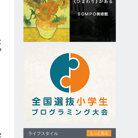
と
っ
演
は
っ
悩
、
こ
演
ライフスタイル
もっと見る
タ