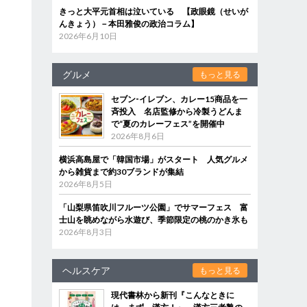
きっと大平元首相は泣いている 【政眼鏡（せいが
んきょう）－本田雅俊の政治コラム】
2026年6月10日
グルメ
もっと見る
セブン‐イレブン、カレー15商品を一
斉投入 名店監修から冷製うどんま
で“夏のカレーフェス”を開催中
2026年8月6日
横浜高島屋で「韓国市場」がスタート 人気グルメ
から雑貨まで約30ブランドが集結
2026年8月5日
「山梨県笛吹川フルーツ公園」でサマーフェス 富
士山を眺めながら水遊び、季節限定の桃のかき氷も
2026年8月3日
ヘルスケア
もっと見る
現代書林から新刊『こんなときに