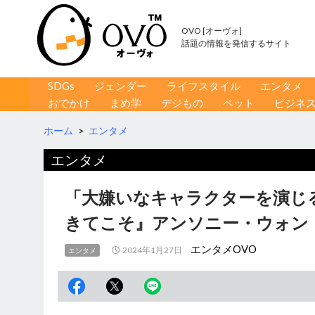
OVO [オーヴォ]
話題の情報を発信するサイト
コンテンツへ移動
検
SDGs
ジェンダー
ライフスタイル
エンタメ
索
おでかけ
まめ学
デジもの
ペット
ビジネ
ホーム
>
エンタメ
エンタメ
「大嫌いなキャラクターを演じ
きてこそ』アンソニー・ウォン
エンタメOVO
2024年1月27日
エンタメ