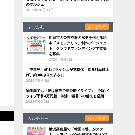
のマルシェ
2025年10月23日
ふむふむ
もっと見る
四日市の公害克服の歴史を伝える絵
本『スモックリン』制作プロジェク
ト クラウドファンディングで支援
を募集
2026年8月5日
「中東発」値上げラッシュが本格化 飲食料品値上
げ、約3年ぶりの多さに
2026年8月4日
物価高でも「夏は家族で長距離ドライブ」 宿泊ド
ライブ予算4万円超、渋滞・猛暑への備えも必須
2026年8月3日
カルチャー
もっと見る
横浜高島屋で「韓国市場」がスター
ト 人気グルメから雑貨まで約30ブ