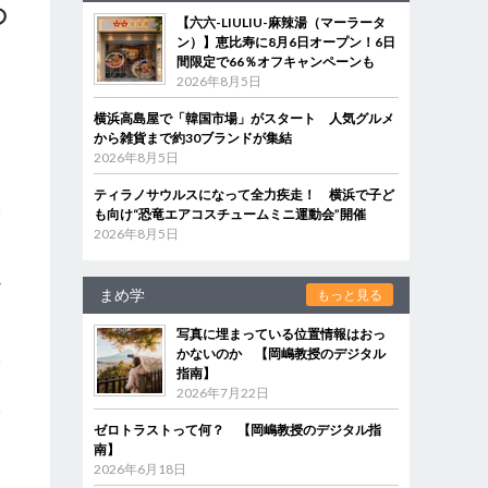
の
【六六-LIULIU-麻辣湯（マーラータ
ン）】恵比寿に8月6日オープン！6日
間限定で66％オフキャンペーンも
2026年8月5日
横浜高島屋で「韓国市場」がスタート 人気グルメ
から雑貨まで約30ブランドが集結
2026年8月5日
自
ティラノサウルスになって全力疾走！ 横浜で子ど
い
も向け“恐竜エアコスチュームミニ運動会”開催
中
2026年8月5日
か
まめ学
もっと見る
写真に埋まっている位置情報はおっ
かないのか 【岡嶋教授のデジタル
い
指南】
こ
2026年7月22日
い
ゼロトラストって何？ 【岡嶋教授のデジタル指
っ
南】
あ
2026年6月18日