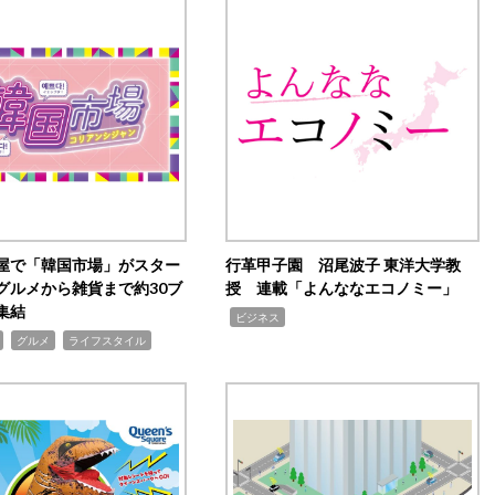
屋で「韓国市場」がスター
行革甲子園 沼尾波子 東洋大学教
グルメから雑貨まで約30ブ
授 連載「よんななエコノミー」
集結
,
ビジネス
,
,
グルメ
ライフスタイル