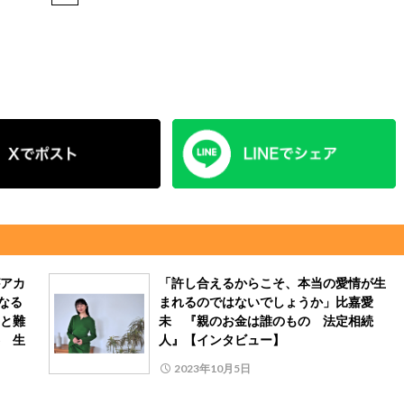
アカ
「許し合えるからこそ、本当の愛情が生
なる
まれるのではないでしょうか」比嘉愛
と難
未 『親のお金は誰のもの 法定相続
 生
人』【インタビュー】
2023年10月5日