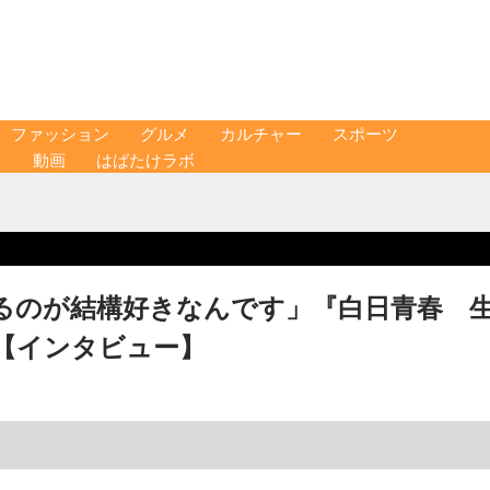
ファッション
グルメ
カルチャー
スポーツ
ス
動画
はばたけラボ
るのが結構好きなんです」『白日青春 
【インタビュー】