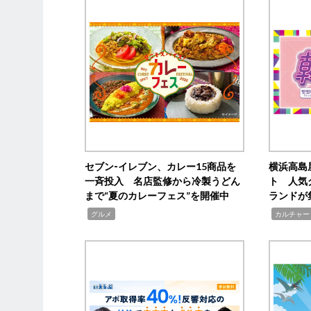
セブン‐イレブン、カレー15商品を
横浜高島
一斉投入 名店監修から冷製うどん
ト 人気
まで“夏のカレーフェス”を開催中
ランドが
,
,
グルメ
カルチャー