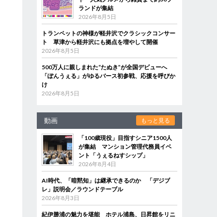
ランドが集結
2026年8月5日
トランペットの神様が軽井沢でクラシックコンサー
ト 草津から軽井沢にも拠点を増やして開催
2026年8月5日
500万人に親しまれた“たぬき”が全国デビューへ
「ぽんうぇる」がゆるバース初参戦、応援を呼びか
け
2026年8月5日
動画
もっと見る
「100歳現役」目指すシニア1500人
が集結 マンション管理代務員イベ
ント「うぇるねすシップ」
2026年8月4日
AI時代、「暗黙知」は継承できるのか 「デジブ
レ」説明会／ラウンドテーブル
2026年8月3日
紀伊勝浦の魅力を堪能 ホテル浦島、日昇館をリニ